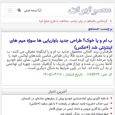
باز
نسخه اصلی
و
گردنکشی نتانیاهو در برابر ترامپ: مخالفت با طرح صلح غزه
صفحه اول
بسته
برچسب جستجو
تماس با ما
کردن
آرشیو
منو
ب ام و یا خوک؟ طراحی جدید باواریایی ها سوژه میم های
جستجو
اینترنتی شد (+عکس)
نظرسنجی
طرفدارن برند آلمانی محصول جدید ب ام و را اینگونه معرفی می کنند: ب
ام و با معرفی نسل جدید X5 زبان طراحی شاسی بلندهای لوکس خود را
آب و هوا
وارد مرحله تازه ای کرده است. در مقایسه با نسل قبلی، نمای جلو خودرو
اوقات شرعی
کاملا مدرن تر شده و چراغ های باریک با گرافیک جدید، چهره ای تهاجمی
تر به آن داده اند. اما در چین شرایط به شکل دیگری است...
پیوند ها
کد خبر: ۱۱۷۵۹۲۹ تاریخ انتشار : ۱۴۰۵/۰۴/۱۷
سواد زندگی
سیاسی
اقتصاد
آخرین اخبار
۵ نکته کلیدی برای آماده‌سازی خودرو پیش از سفرهای جاده‌ای در تابستان
جامعه
اقتصادی
تیپ جذاب «شری» نامزد ارسطو در پایتخت 7 با بلوز سفید (+عکس)
ورزشی
اجتماعی
خودرو
عکس یادگاری عروس و داماد ارمنی در دوران قاجار
تنها منشاء شاد بودن در زندگی کشف شد