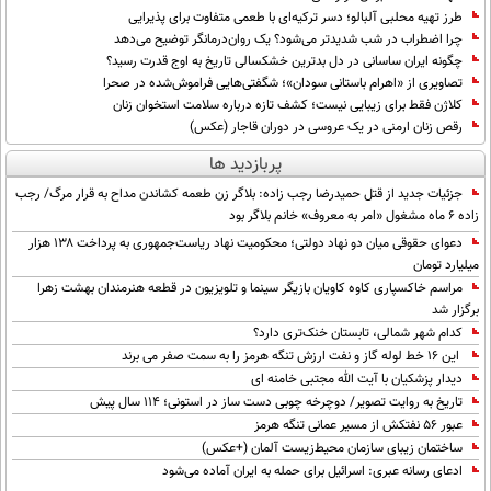
بین الملل
حوادث
طرز تهیه محلبی آلبالو؛ دسر ترکیه‌ای با طعمی متفاوت برای پذیرایی
چرا اضطراب در شب شدیدتر می‌شود؟ یک روان‌درمانگر توضیح می‌دهد
فرهنگ و هنر
سیاست خارجی
سلامت
چگونه ایران ساسانی در دل بدترین خشکسالی تاریخ به اوج قدرت رسید؟
علم و دانش
تصاویری از «اهرام باستانی سودان»؛ شگفتی‌هایی فراموش‌شده در صحرا
یک برش دانایی
کلاژن فقط برای زیبایی نیست؛ کشف تازه درباره سلامت استخوان زنان
قرآن
فناوری و It
رقص زنان ارمنی در یک عروسی در دوران قاجار (عکس)
محیط زیست
گوناگون
علمی
پربازدید ها
سفر و تفریح
فیلم
سرگرمی
جزئیات جدید از قتل حمیدرضا رجب زاده: بلاگر زن طعمه کشاندن مداح به قرار مرگ/ رجب
اخبار کریپتو
زاده 6 ماه مشغول «امر به معروف» خانم بلاگر بود
عصر ایران 2
اقتصاد
باشگاه مغز
دعوای حقوقی میان دو نهاد دولتی؛ محکومیت نهاد ریاست‌جمهوری به پرداخت ۱۳۸ هزار
میلیارد تومان
آموزش زبان
خواندنی ها و دیدنی ها
ورزش
مجله تصویری سلاح
مراسم خاکسپاری کاوه کاویان بازیگر سینما و تلویزیون در قطعه هنرمندان بهشت زهرا
داستان کوتاه
برگزار شد
سیاست
کدام شهر شمالی، تابستان خنک‌تری دارد؟
پیامک
سرگرمی
این 16 خط لوله گاز و نفت ارزش تنگه هرمز را به سمت صفر می برند
دیدار پزشکیان با آیت الله مجتبی خامنه ای
روانشناسی
فناوری
تاریخ به روایت تصویر/ دوچرخه چوبی دست ساز در استونی؛ 114 سال پیش
عبور ۵۶ نفتکش از مسیر عمانی تنگه هرمز
آشپزی
گوناگون
ساختمان زیبای سازمان محیط‌زیست آلمان (+عکس)
دانلود
ادعای رسانه عبری: اسرائیل برای حمله به ایران آماده می‌شود
حوادث