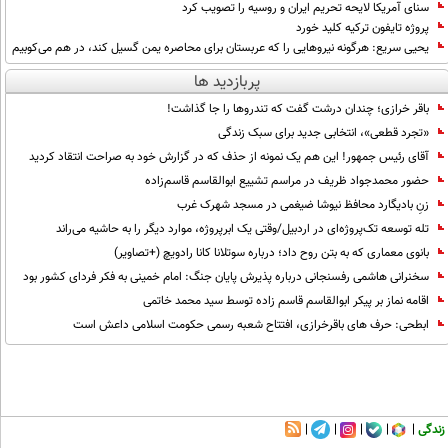
سنای آمریکا لایحه تحریم ایران و روسیه را تصویب کرد
پروژه تایفون ترکیه کلید خورد
یحیی سریع: هرگونه نیروهایی را که عربستان برای محاصره یمن گسیل کند، در هم می‌کوبیم
پربازدید ها
باقر خرازی؛ چندان درشت گفت که تندروها را جا گذاشت!
«تجرد قطعی»، انتخابی جدید برای سبک زندگی
آقای رئیس جمهور! این هم یک نمونه از حذف که در گزارش خود به صراحت انتقاد کردید
حضور محمدجواد ظریف در مراسم تشییع ابوالقاسم قاسم‌زاده
زنِ بادیگارد محافظ نیوشا ضیغمی در مسجد شهرک غرب
تله توسعه تک‌پروژه‌ای در اردبیل/وقتی یک ابرپروژه، موارد دیگر را به حاشیه می‌راند
بانوی معماری که به بتن روح داد؛ درباره سوتلانا کانا رادویچ (+تصاویر)
سخنرانی هاشمی رفسنجانی درباره پذیرش پایان جنگ: امام خمینی به فکر فردای کشور بود
اقامه نماز بر پیکر ابوالقاسم قاسم زاده توسط سید محمد خاتمی
ابطحی: حرف های باقرخرازی، افتتاح شعبه رسمی حکومت اسلامی داعش است
زندگی