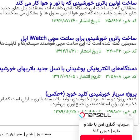
ساخت اولین باتری خورشیدی که با نور و هوا کار می کند
محققانی که در ساخت این دستگاه نقش داشته اند، معتقدند پنل های جدید نه تن
های خورشید جامد بوده که عبور هوا از بین سلول ها را مشکل می ساختند اما م
کد خبر: ۳۵۸۹۲۷ تاریخ انتشار : ۱۳۹۳/۰۷/۱۴
ساخت باتری خورشیدی برای ساعت مچی iWatch اپل
همچنین گفته شده است که این ساعت مچی هوشمند سیستم‌ها و قابلیت‌های
کد خبر: ۳۲۰۰۴۲ تاریخ انتشار : ۱۳۹۲/۱۱/۲۱
دستگاه‌های الکترونیکی پوشیدنی با نسل جدید باتریهای خورشی
کد خبر: ۳۰۵۸۰۸ تاریخ انتشار : ۱۳۹۲/۰۹/۰۵
پروژه سرباز خورشیدی کلید خورد (+عکس)
هدف پروژه دو ساله سرباز خورشيدي توليد يك بسته باتري سلولي است كه انر
ذخيره آن براي استفاده بعدي جمع‌آوري مي‌شود.
کد خبر: ۱۵۹۸۰۳ تاریخ انتشار : ۱۳۸۹/۱۲/۲۵
سرمایه گذاری امن با طلا و
نقره | دیجی کالا
صفحه اول
فیلم
عصر ایران۲
درب