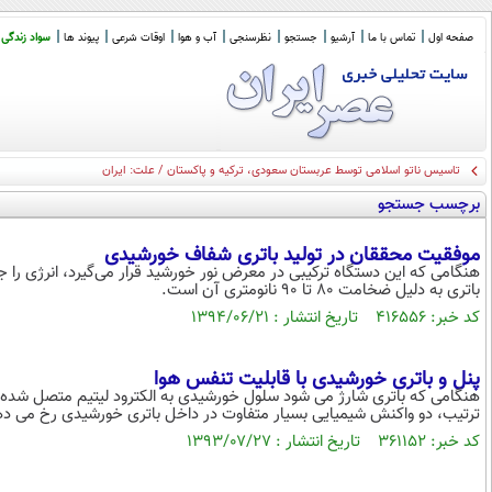
صفحه اول
تماس با ما
آرشیو
جستجو
نظرسنجی
آب و هوا
اوقات شرعی
پیوند ها
سواد زندگی
تاسیس ناتو اسلامی توسط عربستان سعودی، ترکیه و پاکستان / علت: ایران
برچسب جستجو
موفقیت محققان در تولید باتری شفاف خورشیدی
هنگامی که این دستگاه ترکیبی در معرض نور خورشید قرار می‌گیرد، انرژی را
باتری به دلیل ضخامت 80 تا 90 نانومتری آن است.
کد خبر: ۴۱۶۵۵۶ تاریخ انتشار : ۱۳۹۴/۰۶/۲۱
پنل و باتری خورشیدی با قابلیت تنفس هوا
هنگامی که باتری شارژ می شود سلول خورشیدی به الکترود لیتیم متصل شده ا
ترتیب، دو واکنش شیمیایی بسیار متفاوت در داخل باتری خورشیدی رخ می ده
کد خبر: ۳۶۱۱۵۲ تاریخ انتشار : ۱۳۹۳/۰۷/۲۷