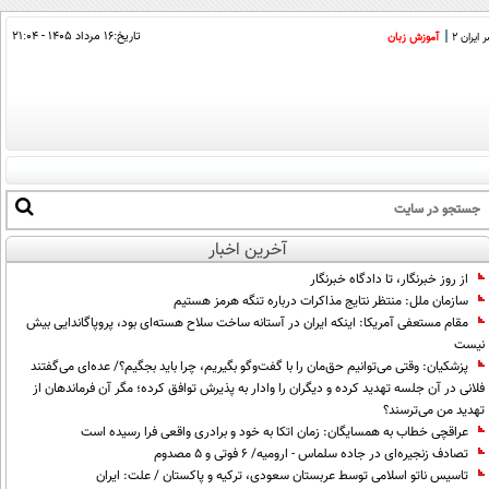
تاریخ:
۱۶ مرداد ۱۴۰۵ - ۲۱:۰۴
ایران 2
آموزش زبان
آخرین اخبار
از روز خبرنگار، تا دادگاه خبرنگار
سازمان ملل: منتظر نتایج مذاکرات درباره تنگه هرمز هستیم
مقام مستعفی آمریکا: اینکه ایران در آستانه ساخت سلاح هسته‌ای بود، پروپاگاندایی بیش
نیست
پزشکیان: وقتی می‌توانیم حق‌مان را با گفت‌وگو بگیریم، چرا باید بجگیم؟/ عده‌ای می‌گفتند
فلانی در آن جلسه تهدید کرده و دیگران را وادار به پذیرش توافق کرده؛ مگر آن فرماندهان از
تهدید من می‌ترسند؟
عراقچی خطاب به همسایگان: زمان اتکا به خود و برادری واقعی فرا رسیده است
تصادف زنجیره‌ای در جاده سلماس - ارومیه/ ۶ فوتی و ۵ مصدوم
تاسیس ناتو اسلامی توسط عربستان سعودی، ترکیه و پاکستان / علت: ایران