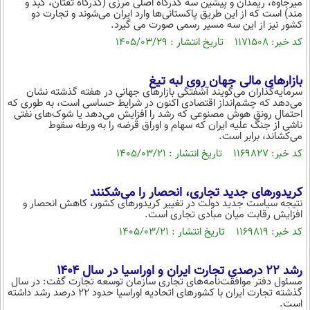
میرجاوه، ریمدان و پیشین سه گذرگاه اصلی مرزی (گذرگاه تفتان، گبد و
مند) است که از این طریق پاکستانی‌ها وارد ایران می‌شوند و تجارت دو
محیط زیست
کشور نیز از این سه مسیر رسمی صورت می گیرد.
کد خبر: ۱۱۷۱۵۰۸ تاریخ انتشار : ۱۴۰۵/۰۳/۲۹
سلامت
فرهنگی
بازارهای مالی جهان روی لبه تیغ
سرمایه‌گذاران می‌گویند آشفتگی بازارهای جهانی در هفته گذشته نشان
بین الملل
می‌دهد که چشم‌انداز اقتصادی اکنون در شرایط حساسی است، به طوری که
احتمال رونق هوش مصنوعی که رشد را افزایش می‌دهد یا شوک‌های نفتی
اجتماعی
ناشی از جنگ علیه ایران که سهام و اوراق قرضه را به ورطه سقوط
می‌کشاند، برابر است.
حیات وحش
کد خبر: ۱۱۶۹۸۲۷ تاریخ انتشار : ۱۴۰۵/۰۳/۲۱
سیاست خارجی
کریدورهای جدید تجاری، انحصار را می‌شکنند
نتیجه سیاست جدید دولت در تغییر کریدورهای کشور، کاهش انحصار و
افزایش رقابت میان مبادی تجاری است.
کد خبر: ۱۱۶۹۸۱۹ تاریخ انتشار : ۱۴۰۵/۰۳/۲۱
رشد ۲۲ درصدی تجارت ایران و اوراسیا در سال ۱۴۰۴
مسئول دفتر موافقت‌نامه‌های تجاری سازمان توسعه تجارت گفت: در سال
گذشته تجارت ایران با کشورهای اتحادیه اوراسیا حدود ۲۲ درصد رشد داشته
است.