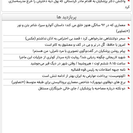
واکنش دکتر پزشکیان به اقدام مادر کردستانی که پول دیه دخترش را خرج مدرسه‌سازی
کرد
پربازدید ها
معماری که در 92 سالگی هنوز خلق می کند؛ داستان آلوارو سیزا، شاعر بتن و نور
(+تصاویر)
سحر دولتشاهی عذرخواهی کرد ؛ قصد بی احترامی به اذان نداشتم (عکس)
امروز با حافظ: گُل در بَر و مِی در کَف و معشوق به کام است
پیام روشن پزشکیان در گفت‌و‌گوی تصویری با مرد نامرئی: من هستم!
شهید لاریجانی چگونه ردیابی شد؟ روایت تازه سردار کوثری از جزئیات این ماجرا
ساعت ۸:۱۵ ششم اوت ؛ هیروشیما / وقتی شهر در دیگ قیر می‌جوشید
نامه جبهه اصلاحات به رئیس قوه قضائیه
اکونومیست: پرداخت عوارض به ایران بهتر از ادامه تنش است
برج های دوقلوی نیویورک؛ شاخص معماری بروتالیستی برای طبقه متوسط (+تصاویر)
دو نکته درباره مصاحبه با پزشکیان / جای خالی خبرنگاران مستقل