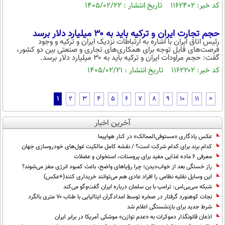
کد خبر: ۱۱۶۲۴۰۲ تاریخ انتشار : ۱۴۰۵/۰۲/۲۲
حجم تجارت ایران و ترکیه باید به ۳۰ میلیارد دلار برسد
رئیس اتاق ایران با اشاره به ارتباطات نزدیک ایران و ترکیه و وجود
فرصت‌های قابل توجه برای همکاری‌های تجاری و صنعتی بین دو کشور،
گفت: حجم مراودات ایران و ترکیه باید به ۳۰ میلیارد دلار برسد.
کد خبر: ۱۱۶۲۲۰۲ تاریخ انتشار : ۱۴۰۵/۰۲/۲۱
1
2
3
4
5
6
7
8
9
10
11
>
آخرین اخبار
عکس یادگاری «مستوفی‌الممالک» در کنار هواپیما
کدام برند برای کدام شرکت است؟ / نقشه کامل مالکیت غول‌های خودروسازی جهان
معرفی ۶ ماده غذایی مفید برای پروستات، استخوان و عضلات
راز خستگی بعد از خواب‌دیدن؛ چرا رؤیاهای واضح، باعث کمبود انرژی مغز می‌شوند؟
این وسایل نقلیه نظامی را افراد عادی هم می‌توانند خریداری کنند(+عکس)
شبکه سی‌بی‌اس: ترامپ با بن سلمان درباره ایران گفت‌وگو می‌کند
نجات کوهنورد گرفتار در صخره توسط امدادگران ایتالیایی با طناب ۷۰ متری بالگرد
شرط جدید برای بازنشستگی اعلام شد
اذعان قانونگذار دموکرات به «عدم توازن» موشکی آمریکا در برابر ایران