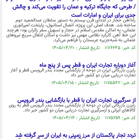
بین الملل
حوادث
/ طرحی که جایگاه ترکیه و عمان را تقویت می‌کند و چالش
فرهنگ و هنر
سیاست خارجی
جدی برای ایران و امارات است
سلامت
راه‌آهن حجاز در ابتدای قرن بیستم به دستور سلطان عبدالحمید دوم
علم و دانش
ساخته شد. هدف اصلی این پروژه، اتصال استانبول، پایتخت امپراتوری
یک برش دانایی
عثمانی، به اماکن مقدس اسلام در حجاز و تسهیل سفر زائران بود؛ هرچند
قرآن
فناوری و It
این خط آهن کارکرد نظامی مهمی نیز داشت و امکان انتقال سریع نیروهای
محیط زیست
عثمانی به شبه‌جزیره عربستان را فراهم می‌کرد.
گوناگون
علمی
کد خبر: ۱۱۷۶۶۴۵ تاریخ انتشار : ۱۴۰۵/۰۴/۲۰
سفر و تفریح
فیلم
سرگرمی
اخبار کریپتو
آغاز دوباره تجارت ایران و قطر پس از پنج ماه
عصر ایران 2
اقتصاد
باشگاه مغز
رایزن بازرگانی ایران در دوحه از بازگشایی مجدد بندر الرویس قطر و آغاز
تجارت دریایی میان دو کشور خبر داد
آموزش زبان
خواندنی ها و دیدنی ها
ورزش
مجله تصویری سلاح
کد خبر: ۱۱۷۵۵۴۲ تاریخ انتشار : ۱۴۰۵/۰۴/۱۵
داستان کوتاه
سیاست
پیامک
از سرگیری تجارت ایران با قطر با بازگشایی بندر الرویس
سرگرمی
رایزن بازرگانی ایران در دوحه از بازگشایی مجدد بندر الرویس قطر به روی
کالاهای ایرانی و ازسرگیری تجارت دریایی میان دو کشور خبر داد.
روانشناسی
فناوری
کد خبر: ۱۱۷۵۲۵۹ تاریخ انتشار : ۱۴۰۵/۰۴/۱۴
آشپزی
گوناگون
دانلود
تردد تجار پاکستان از مرز زمینی‌ به ایران از سر گرفته شد
حوادث