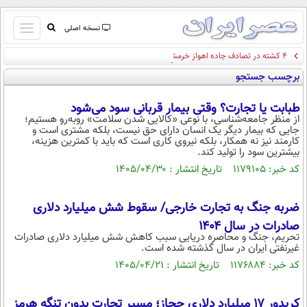
باز
نسخه اصلی
و
۴ کشته در تصادف جاده اهواز خرمشهر
صفحه اول
بسته
برچسب جستجو
تماس با ما
کردن
آرشیو
منو
طبابت یا تجارت؟ وقتی بیمار قربانی سود می‌شود
جستجو
از منظر جامعه‌شناسی، با نوعی «کالایی شدن سلامت» روبه‌رو هستیم؛
جایی که بیمار دیگر یک انسان دارای حق نیست، بلکه مشتری است و
نظرسنجی
کارمند نیز نه همکار، بلکه نیروی کاری است که باید با کمترین هزینه،
آب و هوا
بیشترین سود را تولید کند.
اوقات شرعی
کد خبر: ۱۱۷۹۱۰۵ تاریخ انتشار : ۱۴۰۵/۰۴/۳۰
پیوند ها
سواد زندگی
ضربه جنگ به تجارت خارجی/ سقوط شش میلیارد دلاری
سیاسی
صادرات در سال ۱۴۰۴
تحریم، جنگ و محاصره دریایی سبب کاهش شش میلیارد دلاری صادرات
اقتصاد
غیرنفتی ایران در سال گذشته شده است.
کد خبر: ۱۱۷۶۸۸۴ تاریخ انتشار : ۱۴۰۵/۰۴/۲۱
جامعه
اقتصادی
ورزشی
اجتماعی
خودرو
کریدور ۱۷ میلیارد دلاری حجاز؛ مسیر تجارت بدون تنگه هرمز