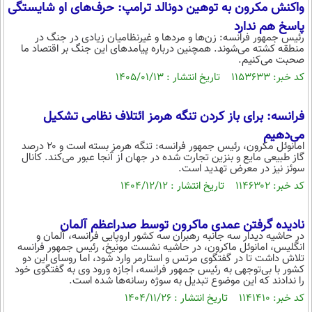
بین الملل
واکنش مکرون به توهین دونالد ترامپ: حرف‌های او شایستگی
حوادث
پاسخ هم ندارد
فرهنگ و هنر
سیاست خارجی
سلامت
رئیس جمهور فرانسه: زن‌ها و مرد‌ها و غیرنظامیان زیادی در جنگ در
منطقه کشته می‌شوند. همچنین درباره پیامد‌های این جنگ بر اقتصاد ما
علم و دانش
صحبت می‌کنیم.
یک برش دانایی
قرآن
کد خبر: ۱۱۵۳۶۳۳ تاریخ انتشار : ۱۴۰۵/۰۱/۱۳
فناوری و It
محیط زیست
گوناگون
علمی
سفر و تفریح
فرانسه: برای باز کردن تنگه هرمز ائتلاف نظامی تشکیل
فیلم
سرگرمی
اخبار کریپتو
می‌دهیم
امانوئل مکرون، رئیس جمهور فرانسه: تنگه هرمز بسته است و ۲۰ درصد
عصر ایران 2
اقتصاد
باشگاه مغز
گاز طبیعی مایع و بنزین تجارت شده در جهان از آنجا عبور می‌کند. کانال
سوئز نیز در معرض تهدید است.
آموزش زبان
خواندنی ها و دیدنی ها
ورزش
مجله تصویری سلاح
کد خبر: ۱۱۴۶۳۰۲ تاریخ انتشار : ۱۴۰۴/۱۲/۱۲
داستان کوتاه
سیاست
پیامک
نادیده گرفتن عمدی ماکرون توسط صدراعظم آلمان
سرگرمی
در حاشیه دیدار سه جانبه رهبران سه کشور اروپایی فرانسه، آلمان و
انگلیس، امانوئل ماکرون، در حاشیه نشست مونیخ، رئیس جمهور فرانسه
روانشناسی
فناوری
تلاش داشت تا در گفتگوی مرتس و استارمر وارد شود، اما روسای این دو
کشور با بی‌توجهی به رئیس جمهور فرانسه، اجازه ورود وی به گفتگوی خود
آشپزی
گوناگون
را ندادند که این موضوع تبدیل به سوژه رسانه‌ها شده است.
کد خبر: ۱۱۴۱۴۱۰ تاریخ انتشار : ۱۴۰۴/۱۱/۲۶
دانلود
حوادث