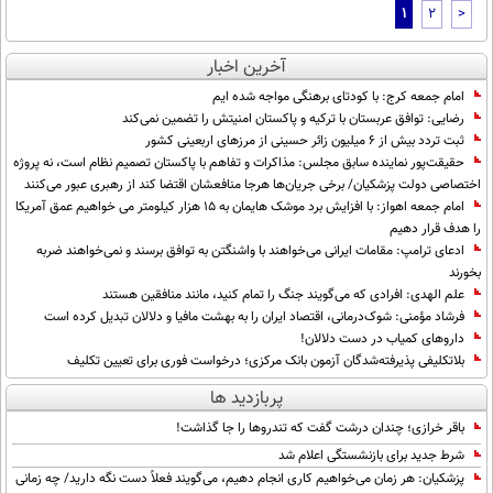
1
2
>
آخرین اخبار
امام جمعه کرج: با کودتای برهنگی مواجه شده ایم
رضایی: توافق عربستان با ترکیه و پاکستان امنیتش را تضمین نمی‌کند
ثبت تردد بیش از ۶ میلیون زائر حسینی از مرزهای اربعینی کشور
حقیقت‌پور نماینده سابق مجلس: مذاکرات و تفاهم با پاکستان تصمیم نظام است، نه پروژه
اختصاصی دولت پزشکیان/ برخی جریان‌ها هرجا منافعشان اقتضا کند از رهبری عبور می‌کنند
امام‌ جمعه اهواز: با افزایش برد موشک هایمان به ۱۵ هزار کیلومتر می خواهیم عمق آمریکا
را هدف قرار دهیم
ادعای ترامپ: مقامات ایرانی می‌خواهند با واشنگتن به توافق برسند و نمی‌خواهند ضربه
بخورند
علم الهدی: افرادی که می‌گویند جنگ را تمام کنید، مانند منافقین هستند
فرشاد مؤمنی: شوک‌درمانی، اقتصاد ایران را به بهشت مافیا و دلالان تبدیل کرده است
داروهای کمیاب در دست دلالان!
بلاتکلیفی پذیرفته‌شدگان آزمون بانک مرکزی؛ درخواست فوری برای تعیین تکلیف
پربازدید ها
باقر خرازی؛ چندان درشت گفت که تندروها را جا گذاشت!
شرط جدید برای بازنشستگی اعلام شد
پزشکیان: هر زمان می‌خواهیم کاری انجام دهیم، می‌گویند فعلاً دست نگه دارید/ چه زمانی