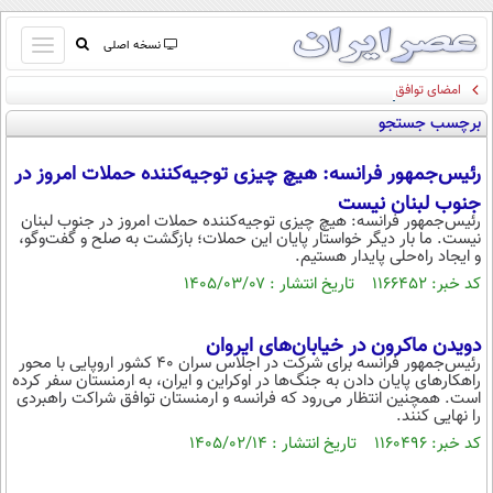
باز
نسخه اصلی
و
امضای توافق دفاع مشترک عربستان سعودی، پاکستان و ترکیه
صفحه اول
بسته
برچسب جستجو
تماس با ما
کردن
آرشیو
منو
رئیس‌جمهور فرانسه: هیچ چیزی توجیه‌کننده حملات امروز در
جستجو
جنوب لبنان نیست
نظرسنجی
رئیس‌جمهور فرانسه: هیچ چیزی توجیه‌کننده حملات امروز در جنوب لبنان
نیست. ما بار دیگر خواستار پایان این حملات؛ بازگشت به صلح و گفت‌و‌گو،
آب و هوا
و ایجاد راه‌حلی پایدار هستیم.
اوقات شرعی
کد خبر: ۱۱۶۶۴۵۲ تاریخ انتشار : ۱۴۰۵/۰۳/۰۷
پیوند ها
سواد زندگی
دویدن ماکرون در خیابان‌های ایروان
سیاسی
رئیس‌جمهور فرانسه برای شرکت در اجلاس سران ۴۰ کشور اروپایی با محور
راهکار‌های پایان دادن به جنگ‌ها در اوکراین و ایران، به ارمنستان سفر کرده
اقتصاد
است. همچنین انتظار می‌رود که فرانسه و ارمنستان توافق شراکت راهبردی
را نهایی کنند.
جامعه
اقتصادی
کد خبر: ۱۱۶۰۴۹۶ تاریخ انتشار : ۱۴۰۵/۰۲/۱۴
ورزشی
اجتماعی
خودرو