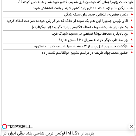
باید دست بزنیم؟ زمانی که خودمان غرق شدیم، کشور نابود شد و همه ضرر کردند؟ /
همسایگان ما اجازه ندادند عده‌ای وارد کشور شوند و باعث اغتشاش شوند
«تجرد قطعی»، انتخابی جدید برای سبک زندگی
آقای رئیس جمهور! این هم یک نمونه از حذف که در گزارش خود به صراحت انتقاد کردید
یک بار برای همیشه حروف اضافه انگلیسی را یاد بگیرید! (اینفوگرافیک)
زنِ بادیگارد محافظ نیوشا ضیغمی در مسجد شهرک غرب
چرا مخاطب دیگر حوصله سریال 30 قسمتی ندارد؟
بازگشت حسین پاکدل پس از ۳ دهه به اجرا با برنامه «هزار داستان»
حضور محمدجواد ظریف در مراسم تشییع ابوالقاسم قاسم‌زاده
بازدید از IM LS7 لوکس ترین شاسی بلند برقی ایران در