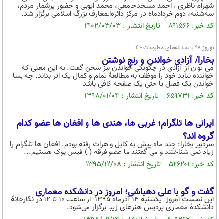
شهرام ناظری ، احمد مسجدجامعی، محمد ایوبی و حضور پرشمار مردم،
سه‌شنبه، دوم خردادماه در مرکز دائره‌المعارف بزرگ اسلامی برگزار شد.
کد خبر: ۸۹۱۵۶۶ تاریخ انتشار : ۱۴۰۲/۰۳/۰۳
نوروز 98 با عیدانه‌های مطبوعات - 4
بخارا/ آزادیِ خواندن و رنجِ نوشتن
می توان از آزادی در چگونگی خواندن نیز سخن گفت. به این معنی که
خواننده نباید خود را موظف به مطالعۀ تمام و کمال یک اثر بداند. چه بسا
خواندن یک فصل یا حتی یک صفحه کافی باشد
کد خبر: ۶۵۹۷۳۱ تاریخ انتشار : ۱۳۹۸/۰۱/۰۴
ایرانی ها تلگرام؛ غربی ها، هندی ها و افغان ها عضو کدام
گروه اند؟
سردبیر بخارا: چند ماه پیش به کابل و هرات رفته بودم. افغان ها تلگرام را
زیاد نمی شناختند و می گفتند ما عضو فرقه (!) فیس بوک هستیم...
کد خبر: ۵۲۶۲۰۱ تاریخ انتشار : ۱۳۹۵/۱۲/۰۸
گفت و گو با علی دهباشی؛ امروز در دانشکده معماری
این نشست امروز- یکشنبه ۱۴ آذرماه ۱۳۹۵- از ساعت ۱۰ تا ۱۲ در نگارخانۀ
دانشکدۀ معماری پردیس هنرهای زیبا برگزار می‌شود.