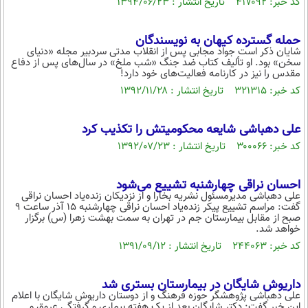
کد خبر: ۴۱۷۰۹۲ تاریخ انتشار : ۱۳۹۴/۰۶/۲۳
حمله گسترده کیهان به نویسندگان
شایان ذکر است جواد مجابی پس از انقلاب مدتی سردبیر مجله «دنیای
سخن» بود. او تألیف کتاب ضد جنگ «شب ملخ» در سال‌های پس از دفاع
مقدس را نیز در کارنامه فعالیت‌های خود دارد!
کد خبر: ۳۲۱۳۱۵ تاریخ انتشار : ۱۳۹۲/۱۱/۲۸
علی دهباشی شایعه محکومیتش را تکذیب کرد
کد خبر: ۳۰۰۰۶۶ تاریخ انتشار : ۱۳۹۲/۰۷/۲۳
احسان نراقی چهارشنبه تشییع می‌شود
علی دهباشی مدیرمسئول نشریه بخارا و از نزدیکان زنده‌یاد احسان نراقی
گفت: مراسم تشییع پیکر زنده‌یاد احسان نراقی چهارشنبه 15 آذر ساعت 9
صبح از مقابل بیمارستان جم در تهران به سمت بهشت زهرا (س) برگزار
خواهد شد.
کد خبر: ۲۴۴۰۶۳ تاریخ انتشار : ۱۳۹۱/۰۹/۱۲
داریوش شایگان در بیمارستان بستری شد
علی دهباشی پژوهشگر حوزه فرهنگ و از دوستان داریوش شایگان با اعلام
این خبر گفت: دکتر شایگان بعد از یک هفته بیماری و گرفتگی عروق و