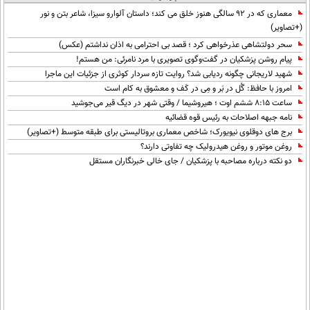
معماری که در 92 سالگی هنوز خلق می کند؛ داستان آلوارو سیزا، شاعر بتن و نور
(+تصاویر)
سحر دولتشاهی عذرخواهی کرد ؛ قصد بی احترامی به اذان نداشتم (عکس)
پیام روشن پزشکیان در گفت‌و‌گوی تصویری با مرد نامرئی: من هستم!
شهید لاریجانی چگونه ردیابی شد؟ روایت تازه سردار کوثری از جزئیات این ماجرا
امروز با حافظ: گُل در بَر و مِی در کَف و معشوق به کام است
ساعت ۸:۱۵ ششم اوت ؛ هیروشیما / وقتی شهر در دیگ قیر می‌جوشید
نامه جبهه اصلاحات به رئیس قوه قضائیه
برج های دوقلوی نیویورک؛ شاخص معماری بروتالیستی برای طبقه متوسط (+تصاویر)
روغن موتور و روغن هیدرولیک چه تفاوتی دارند؟
دو نکته درباره مصاحبه با پزشکیان / جای خالی خبرنگاران مستقل