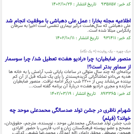
کد خبر: ۹۳۵۷۵۷ تاریخ انتشار : ۱۴۰۲/۱۰/۲۶
محیط زیست
سلامت
اطلاعیه مجله بخارا : عمل علی دهباشی با موفقیت انجام شد
علی دهباشی که سال‌هاست درگیر بیماری تنفسی است اخیرا به سرطان
فرهنگی
پانکراس مبتلا شده است.
کد خبر: ۹۳۱۴۱۱ تاریخ انتشار : ۱۴۰۲/۱۰/۱۱
بین الملل
اجتماعی
«یک چهره – یک روایت» (+ یک نگاه)
منصور ضابطیان؛ چرا «رادیو هفت» تعطیل شد/ چرا سوسمار
حیات وحش
از سماور بدتر است؟!
برنامه‌ای که چند سال متوالی در ساعات پایانی شب آرامش را به خانه ها
سیاست خارجی
هدیه می‌دادو تماشاگرانی گزیده‌پسندتر را پای یک شبکه قبل از آن کم
بیننده می‌نشاند پس از 2200 شب دیگر ادامه نیافت. منصور ضابطیان
سازنده و مجری «رادیو هفت» دربارۀ آن برنامه گفته است...
کد خبر: ۸۹۳۳۶۵ تاریخ انتشار : ۱۴۰۲/۰۳/۱۹
شهرام ناظری در جشن تولد صدسالگی محمدعلی موحد چه
خواند؟ (فیلم)
شب جشن تولد صدسالگی محمدعلی موحد ، نویسنده، مترجم، حقوق‌دان،
مصحح و عضو پیوسته فرهنگستان زبان و ادب فارسی با حضور افرادی
همچون مصطفی محقق داماد، ژاله آموزگار، محمدرضا شفیعی کدکنی،