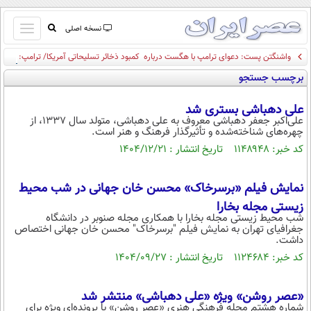
باز
نسخه اصلی
و
واشنگتن پست: دعوای ترامپ با هگست درباره کمبود ذخائر تسلیحاتی آمریکا/ ترامپ:
صفحه اول
بسته
افشا کنندگان موضوع کمبود مهمات، زندانی خواهند شد
برچسب جستجو
تماس با ما
کردن
آرشیو
منو
علی دهباشی بستری شد
جستجو
علی‌اکبر جعفر دهباشی معروف به علی دهباشی، متولد سال ۱۳۳۷، از
چهره‌های شناخته‌شده و تأثیرگذار فرهنگ و هنر است.
نظرسنجی
کد خبر: ۱۱۴۸۹۴۸ تاریخ انتشار : ۱۴۰۴/۱۲/۲۱
آب و هوا
اوقات شرعی
پیوند ها
نمایش فیلم «برسرخاک» محسن خان جهانی در شب محیط
سواد زندگی
زیستی مجله بخارا
شب محیط زیستی مجله بخارا با همکاری مجله صنوبر در دانشگاه
سیاسی
جغرافیای تهران به نمایش فیلم "برسرخاک" محسن خان جهانی اختصاص
داشت.
اقتصاد
کد خبر: ۱۱۲۴۶۸۴ تاریخ انتشار : ۱۴۰۴/۰۹/۲۷
جامعه
اقتصادی
ورزشی
اجتماعی
«عصر روشن» ویژه «علی دهباشی» منتشر شد
خودرو
شماره هشتم مجله فرهنگی هنری «عصر روشن» با پرونده‌ای ویژه برای