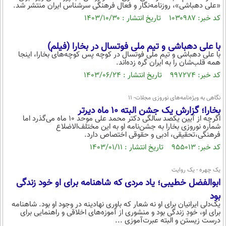
بین الملل
«علی دهباشی»، روزنامه‌نگار و فعال فرهنگی سرشناس ایران منتشر شد.
حوادث
کد خبر: ۱۰۳۰۹۸۷ تاریخ انتشار : ۱۴۰۳/۱۰/۳۰
فرهنگ و هنر
سیاست خارجی
سلامت
علم و دانش
یک برش دانایی
با علی دهباشی و تیم ملی فوتسال در بخارا (فیلم)
با علی دهباشی و تیم ملی فوتسال در کوچه پس کوچه‌های بخارا، اینجا
قرآن
فناوری و It
محیط زیست
همه قلب‌شان را به ایران گره زده‌اند.
گوناگون
علمی
کد خبر: ۹۹۷۲۷۴ تاریخ انتشار : ۱۴۰۳/۰۶/۲۴
سفر و تفریح
فیلم
سرگرمی
اخبار کریپتو
نگاهی به ویژه‌نامه‌های نوروزی مجلات- ۱۱
عصر ایران 2
اقتصاد
باشگاه مغز
بخارا؛ گزارش یک جشن البته ۱۰ ماه دیرتر
اگرچه از آیین یکصد سالگی دکتر محمد علی موحد ۱۰ ماه می‌گذرد اما
آموزش زبان
خواندنی ها و دیدنی ها
ورزش
شماره نوروزی بخارا به جشن‌نامه او به این مختلف‌الاضلاع
مجله تصویری سلاح
فرهنگی،‌تحقیقی، ادبی و حقوقی اختصاص دارد.
داستان کوتاه
سیاست
کد خبر: ۹۵۵۰۱۳ تاریخ انتشار : ۱۴۰۳/۰۱/۱۱
پیامک
سرگرمی
یک چهره - یک روایت
روانشناسی
ابوالفضل خطیبی؛ یاد مردی که شاهنامه برای او خود زندگی
فناوری
بود
آشپزی
گوناگون
یک‌دلی ایرانیان برای او نه شعار که باوری نهادینه در وجود او بود. شاهنامه
برای او، خودِ زندگی بود و منشوری از آموزه‌های اخلاقی و راهنمایی برای
دانلود
حوادث
درست زیستن و البته عبرت‌آموزی ...