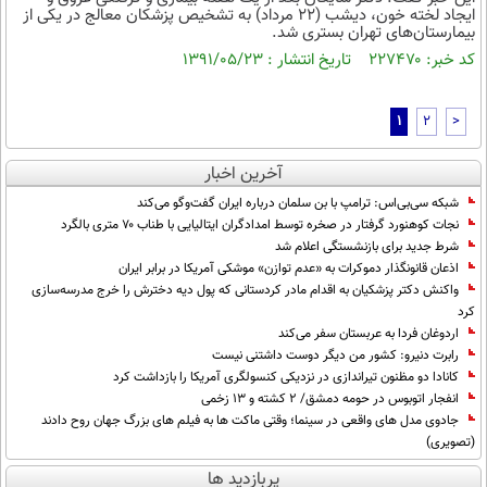
ایجاد لخته خون، دیشب (22 مرداد) به تشخیص پزشکان معالج در یکی از
بیمارستان‌های تهران بستری شد.
کد خبر: ۲۲۷۴۷۰ تاریخ انتشار : ۱۳۹۱/۰۵/۲۳
1
2
>
آخرین اخبار
شبکه سی‌بی‌اس: ترامپ با بن سلمان درباره ایران گفت‌وگو می‌کند
نجات کوهنورد گرفتار در صخره توسط امدادگران ایتالیایی با طناب ۷۰ متری بالگرد
شرط جدید برای بازنشستگی اعلام شد
اذعان قانونگذار دموکرات به «عدم توازن» موشکی آمریکا در برابر ایران
واکنش دکتر پزشکیان به اقدام مادر کردستانی که پول دیه دخترش را خرج مدرسه‌سازی
کرد
اردوغان فردا به عربستان سفر می‌کند
رابرت دنیرو: کشور من دیگر دوست داشتنی نیست
کانادا دو مظنون تیراندازی در نزدیکی کنسولگری آمریکا را بازداشت کرد
انفجار اتوبوس در حومه دمشق/ ۲ کشته و ۱۳ زخمی
جادوی مدل های واقعی در سینما؛ وقتی ماکت ها به فیلم های بزرگ جهان روح دادند
(تصویری)
پربازدید ها