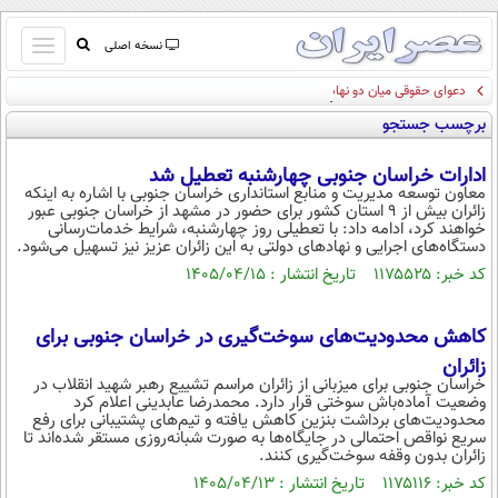
باز
نسخه اصلی
و
دعوای حقوقی میان دو نهاد دولتی؛ محکومیت نهاد ریاست‌جمهوری به پرداخت ۱۳۸ هزار
صفحه اول
بسته
میلیارد تومان
برچسب جستجو
تماس با ما
کردن
آرشیو
منو
ادارات خراسان جنوبی چهارشنبه تعطیل شد
جستجو
معاون توسعه مدیریت و منابع استانداری خراسان جنوبی با اشاره به اینکه
زائران بیش از ۹ استان کشور برای حضور در مشهد از خراسان جنوبی عبور
نظرسنجی
خواهند کرد، ادامه داد: با تعطیلی روز چهارشنبه، شرایط خدمات‌رسانی
آب و هوا
دستگاه‌های اجرایی و نهادهای دولتی به این زائران عزیز نیز تسهیل می‌شود.
اوقات شرعی
کد خبر: ۱۱۷۵۵۲۵ تاریخ انتشار : ۱۴۰۵/۰۴/۱۵
پیوند ها
سواد زندگی
کاهش محدودیت‌های سوخت‌گیری در خراسان جنوبی برای
سیاسی
زائران
خراسان جنوبی برای میزبانی از زائران مراسم تشییع رهبر شهید انقلاب در
اقتصاد
وضعیت آماده‌باش سوختی قرار دارد. محمدرضا عابدینی اعلام کرد
محدودیت‌های برداشت بنزین کاهش یافته و تیم‌های پشتیبانی برای رفع
جامعه
اقتصادی
سریع نواقص احتمالی در جایگاه‌ها به صورت شبانه‌روزی مستقر شده‌اند تا
زائران بدون وقفه سوخت‌گیری کنند.
ورزشی
اجتماعی
خودرو
کد خبر: ۱۱۷۵۱۱۶ تاریخ انتشار : ۱۴۰۵/۰۴/۱۳