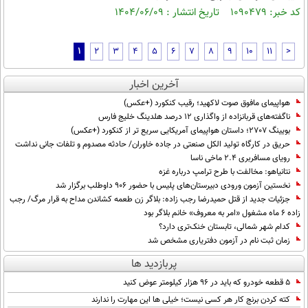
کد خبر: ۱۰۹۰۴۷۹ تاریخ انتشار : ۱۴۰۴/۰۶/۰۹
1
2
3
4
5
6
7
8
9
10
11
>
آخرین اخبار
هواپیمای مافوق صوت لاکهید؛ رقیب کنکورد (+عکس)
ناگفته‌های قربانزاده از واگذاری ۱۲ درصد هلدینگ خلیج فارس
بویینگ 2707؛ داستان هواپیمای آمریکایی سریع تر از کنکورد (+عکس)
حریق در کارگاه تولید الکل صنعتی در جاده خاوران/ حادثه مصدوم و تلفات جانی نداشت
رویای مسافربری 2.4 ماخی ناسا
نتانیاهو: مخالفت با طرح ترامپ درباره غزه
نخستین آزمون ورودی دبیرستان‌های پلیس با حضور ۹۰۶ داوطلب برگزار شد
جزئیات جدید از قتل حمیدرضا رجب زاده: بلاگر زن طعمه کشاندن مداح به قرار مرگ/ رجب
زاده 6 ماه مشغول «امر به معروف» خانم بلاگر بود
کدام شهر شمالی، تابستان خنک‌تری دارد؟
زمان ثبت نام در آزمون دفتریاری مشخص شد
پربازدید ها
۵ قطعه خودرو که باید در ۹۶ هزار کیلومتر عوض کنید
کته کردن برنج کار هر کسی نیست؛ خیلی ها این مهارت را ندارند