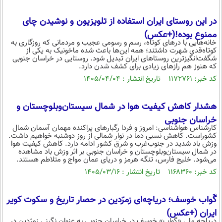
بین الملل
حوادث
در این روستای ایران استفاده از تلویزیون و نوشیدن چای
فرهنگ و هنر
سیاست خارجی
سلامت
ممنوع بوده!(+عکس)
علم و دانش
یک برش دانایی
خانه‌هایی با درهای کوتاه، رسم و رسومی عجیب و مردمانی که روزگاری به
کوتاه‌قدی شهرت داشتند؛ همه این‌ها باعث شده ماخونیک به یکی از
قرآن
فناوری و It
شگفت‌انگیزترین روستاهای ایران تبدیل شود. روستایی در خراسان جنوبی
محیط زیست
که هنوز هم رازهای زیادی برای کشف شدن دارد.
گوناگون
علمی
کد خبر: ۱۱۷۲۷۶۱ تاریخ انتشار : ۱۴۰۵/۰۴/۰۴
سفر و تفریح
فیلم
سرگرمی
اخبار کریپتو
عصر ایران 2
اقتصاد
هشدار کاهش کیفیت هوا در شمال سیستان‌وبلوچستان و
باشگاه مغز
خراسان جنوبی
آموزش زبان
خواندنی ها و دیدنی ها
ورزش
مجله تصویری سلاح
کارشناس هواشناسی: امروز و فردا رگبار‌های پراکنده مهمان آسمان شمال
کشوراست. کاهش نسبی دما در نوار شمالی از روز دوشنبه خواهیم داشت.
داستان کوتاه
سیاست
وزش باد شدید در جنوب‌غرب و شرق کشور ادامه دارد. کاهش کیفیت هوا
در شمال سیستان‌وبلوچستان و خراسان جنوبی بر اثر وزش باد مشاهده
پیامک
می‌شود. خلیج فارس، تنگه هرمز و دریای عمان مواج و متلاطم هستند.
سرگرمی
کد خبر: ۱۱۶۸۳۶۰ تاریخ انتشار : ۱۴۰۵/۰۳/۱۶
روانشناسی
فناوری
آشپزی
گوناگون
گَواب خوسف؛ دریاچه‌ای زمرّدین در حصار تاریخ و سکوت کویر
ایران (+عکس)
دانلود
حوادث
دریاچه ملی «گواب» خوسف در خراسان جنوبی به عنوان نگینی زمرّدین در