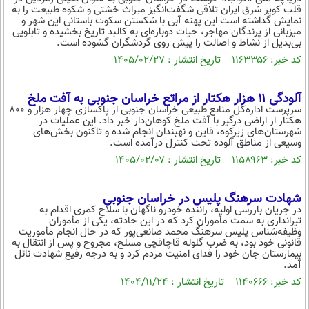
قلب کویر شرق ایران تلاقی شگفت‌انگیز میراث خشتی و شکوه طبیعت را به
محیط زیست
نمایش گذاشته است این پهنه آبی با شکستن سکوت باستانی این شهر و
میزبانی از پرندگان مهاجر، حیات دوباره‌ای به کالبد تاریخ بخشیده و تابلویی
سلامت
بی‌بدیل از نشاط و اصالت را پیش روی گردشگران گشوده است.
کد خبر: ۱۱۶۳۳۵۶ تاریخ انتشار : ۱۴۰۵/۰۲/۲۷
فرهنگی
بین الملل
آلودگی ۱۱ هزار هکتار از مراتع خراسان جنوبی به آفت ملخ
سرپرست اداره‌کل منابع طبیعی خراسان جنوبی از پاکسازی چهار هزار و ۸۰۰
اجتماعی
هکتار از اراضی درگیر با آفت ملخ کوهان‌دار خبر داد. این عملیات در
شهرستان‌های زیرکوه، قاین و نهبندان انجام شده و تاکنون بخش‌های
وسیعی از مناطق آلوده تحت کنترل درآمده است.
حیات وحش
کد خبر: ۱۱۵۸۹۶۳ تاریخ انتشار : ۱۴۰۵/۰۲/۰۷
سیاست خارجی
شهادت سرهنگ پلیس در خراسان جنوبی
در جریان بازرسی اولیه، راننده خودرو ناگهان با سلاح کمری اقدام به
تیراندازی به سمت مأموران کرد که در این حادثه، یکی از مأموران
وظیفه‌شناس پلیس سرهنگ محمد صانعی‌پور که در حال انجام مأموریت
قانونی خود بود، به ضرب گلوله قاچاقچی مسلح، مجروح و پس از انتقال به
بیمارستان جان خود را فدای امنیت مردم کرد و به درجه رفیع شهادت نائل
آمد.
کد خبر: ۱۱۴۰۶۶۶ تاریخ انتشار : ۱۴۰۴/۱۱/۲۴