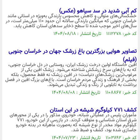
کم آبی شدید در سد سیاهو (عکس)
خشکسالی‌های متوالی و کاهش محسوس بارندگی به‌ویژه در استانی مانند
خراسان جنوبی که میانگین بارندگی سالانه آن حدود ۱۱۰ میلی‌متر است، در
سال‌های اخیر موجب شده تا سطح ذخایر سدهای استان کاهش یابد.
کد خبر: ۱۱۱۲۲۷۸ تاریخ انتشار : ۱۴۰۴/۰۸/۱۸
تصاویر هوایی بزرگترین باغ زرشک جهان در خراسان جنوبی
(فیلم)
افین خاستگاه اولین درخت زرشک ایران، روستایی در دل خراسان جنوبی،
که به باغ‌های سرخ زرشکش شناخته می‌شود. زرشک افین یکی از
مرغوب‌ترین زرشک‌های دنیاست؛ در افین زرشک نه فقط محصول، بلکه
بخشی از فرهنگ و زندگی مردم خراسان است. باغ‌های بزرگ افین در فصل
برداشت به تابلویی از رنگ و زندگی تبدیل می‌شوند.
کد خبر: ۱۱۰۸۸۶۷ تاریخ انتشار : ۱۴۰۴/۰۸/۰۸
کشف ۷۷۱ کیلوگرم شیشه در این استان
مأموران پلیس در عملیاتی شبانه، خودروی مذکور را در یکی از محور‌های
شرق استان شناسایی و متوقف کردند. در بازرسی از این خودرو، ۷۷۱
کیلوگرم مواد مخدر از نوع شیشه که به‌صورت ماهرانه در بدنه خودرو
جاسازی شده بود، کشف و ضبط شد.
کد خبر: ۱۱۰۳۸۹۲ تاریخ انتشار : ۱۴۰۴/۰۷/۲۳