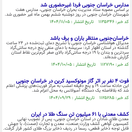
مدارس خراسان جنوبی فردا غیرحضوری شد
بر اساس مصوبه ستاد مدیریت بحران خراسان جنوبی، مدارس هفت
شهرستان خراسان جنوبی در روز دوشنبه ششم بهمن ماه غیر حضوری شد.
کد خبر: ۱۱۳۵۳۴۶ تاریخ انتشار : ۱۴۰۴/۱۱/۰۵
خراسان‌جنوبی منتظر باران و برف باشد
مدیرکل هواشناسی خراسان جنوبی با تشریح دمای ثبت‌شده در ۲۴ ساعت
گذشته در استان اظهار کرد: سربیشه با دمای منفی پنج درجه سانتی‌گراد
سردترین و بندان با ۱۹ درجه سانتی‌گراد بالای صفر گرم‌ترین نقاط استان
گزارش شده‌اند.
کد خبر: ۱۱۲۷۱۹۰ تاریخ انتشار : ۱۴۰۴/۱۰/۰۵
فوت ۴ نفر بر اثر گاز مونوکسید کربن در خراسان جنوبی
این حادثه ساعت ۱۹ و پنج دقیقه امشب به مرکز فوریت‌های پزشکی اعلام
شد که بلافاصله یک دستگاه آمبولانس به محل اعزام شد.
کد خبر: ۱۱۲۵۲۸۵ تاریخ انتشار : ۱۴۰۴/۰۹/۲۹
کشف معدنی با 61 میلیون تن سنگ طلا در ایران
معدن طلای شادان در استان خراسان جنوبی، پس از تصویب نهایی
کمیسیون گواهی کشف وزارت صنعت، معدن و تجارت (صمت)، با جهش
قابل توجه ذخایر قطعی، رسماً در ردیف ذخایر بزرگ طلای کشور قرار گرفت.