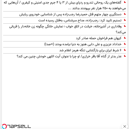
گفته‌های یک روحانی تندرو و ردپای بیش از ۳ یا ۴ جرم جدی امنیتی و کیفری / آن‌هایی که
می‌خواهند به ۲۵۰ هزار نفر بپیوندند بدانند ...
دستگیری چهار متهم قتل حمیدرضا رجب‌زاده پس از شناسایی خودروی ربایش
تسنیم تایید کرد: رجب‌زاده، مداح سرشناس، به‌قتل رسیده است
وفاداری در آشپزخانه، خیانت در اتاق خواب ؛ نمایش خانگی چگونه زن خانه‌دار را قربانی
می‌کند؟
کیهان هم فراخوان حمله صادر کرد
خداداد عزیزی و علی دایی هنوز به دنیا نیامده بودند (+صدا)
۶ شرط ایران برای بازگشایی تنگه هرمز اعلام شد
عذر بدتر از گناه آقا باقر خرازی/ او چرا با عنوان آیت اللهی خودش چنین می کند؟