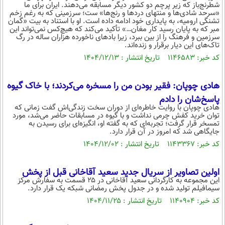
بین الملل
شطرنج‌باز که زیر پرچم دو کشور دیگر مسابقه می‌دهند. ایران برای ما
حوادث
«سرحد شادی‌ها و منتهای درد‌ها و رنج‌ها» ست؛ سرزمینی که به رغم زخم
فرهنگ و هنر
تشنگی ارومیه، به پایداری خود ادامه داده است. او با استناد به بیت «گمان
سیاست خارجی
سلامت
مبر که به پایان رسید کار مغان…» تأکید می‌کند که هیچ‌کس نمی‌تواند این
سرزمین و فرهنگ را از بین ببرد، زیرا باد‌های ناخورده هزاران ساله در رگ
علم و دانش
یک برش دانایی
تاک‌های این دیار برقرار و زنده‌اند.
قرآن
فناوری و It
کد خبر: ۱۱۴۶۵۸۳ تاریخ انتشار : ۱۴۰۴/۱۲/۱۳
محیط زیست
گوناگون
علمی
سفر و تفریح
هادی چوپان: فقیر بودن من را مسخره می‌کردند؛ با خاک گیوه
فیلم
سرگرمی
اخبار کریپتو
پاسخ‌شان را دادم
عصر ایران 2
اقتصاد
هادی چوپان با روایت خاطره‌ای از دوران سخت زندگی‌اش گفت زمانی که
باشگاه مغز
توان خرید کفش چرمی نداشت و با گیوه در مسابقات حاضر می‌شد، مورد
آموزش زبان
تمسخر قرار گرفت؛ تجربه‌ای که به گفته او، انگیزه‌ای برای رسیدن به
خواندنی ها و دیدنی ها
ورزش
مجله تصویری سلاح
جایگاهی شد که امروز در آن قرار دارد.
داستان کوتاه
کد خبر: ۱۱۴۳۳۶۷ تاریخ انتشار : ۱۴۰۴/۱۲/۰۲
سیاست
پیامک
سرگرمی
اولین تصاویر از سریال جدید سعید آقاخانی قبل از پخش
روانشناسی
این مجموعه به کارگردانی سعید آقاخانی در ۲۵ قسمت به سفارش مرکز
فناوری
سیمافیلم تولید شده و در جدول پخش رمضانی شبکه یک قرار دارد.
آشپزی
گوناگون
کد خبر: ۱۱۴۰۹۰۴ تاریخ انتشار : ۱۴۰۴/۱۱/۲۵
دانلود
حوادث