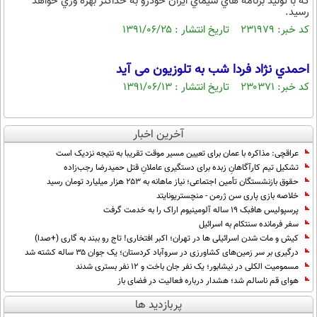
كه با توليد برنامه هاي سيماي ايران خودرو به حداكثر بهره وري خواهد
رسيد.
کد خبر: ۲۳۱۹۷۹ تاریخ انتشار : ۱۳۹۱/۰۶/۲۵
احمدي نژاد فردا شب به تلوزیون می آید
کد خبر: ۲۳۰۳۷۱ تاریخ انتشار : ۱۳۹۱/۰۶/۱۳
آخرین اخبار
عراقچی: مذاکره با عمان برای تعیین مسیر موقت تقریبا به نتیجه نزدیک است
تشکیل تیم کارآگاهانِ زبده برای دستگیری عاملانِ قتل حمیدرضا رجب‌زاده
حقوق بازنشستگان تأمین اجتماعی؛ نیاز ماهانه به ۲۵۳ هزار میلیارد تومان رسید
خلاصه بازی پاری سن ژرمن - منچستریونایتد
پرسپولیس هافبک ۱۹ ساله آلومینیوم اراک را به خدمت گرفت
سفر فرمانده سنتکام به اسرائیل
کیش و مات شدن اسرائیلی ها در تهران؛ اکبر افتخاری! تاج رو ببند به گاری (+صدا)
درگیری بر سر زمین‌های کشاورزی در سروآباد کردستان؛ یک جوان ۳۵ ساله کشته شد
مسمومیت الکلی در نیشابور؛ یک نفر جان باخت و ۱۲ نفر بستری شدند
هوای قم ناسالم شد؛ هشدار درباره فعالیت در فضای باز
پربازدید ها