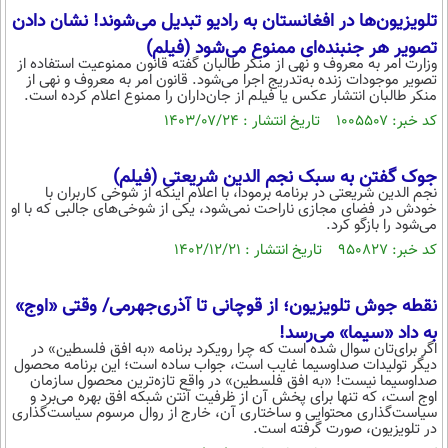
تلویزیون‌ها در افغانستان به رادیو تبدیل می‌شوند! نشان دادن
تصویر هر جنبنده‌ای ممنوع می‌شود (فیلم)
وزارت امر به معروف و نهی از منکر طالبان گفته قانون ممنوعیت استفاده از
تصویر موجودات زنده به‌تدریج اجرا می‌شود. قانون امر به معروف و نهی از
منکر طالبان انتشار عکس‌ یا فیلم از جان‌داران را ممنوع اعلام کرده است.
کد خبر: ۱۰۰۵۵۰۷ تاریخ انتشار : ۱۴۰۳/۰۷/۲۴
جوک گفتن به سبک نجم الدین شریعتی (فیلم)
نجم الدین شریعتی در برنامه برمودا، با اعلام اینکه از شوخی کاربران با
خودش در فضای مجازی ناراحت نمی‌شود، یکی از شوخی‌های جالبی که با او
می‌شود را بازگو کرد.
کد خبر: ۹۵۰۸۲۷ تاریخ انتشار : ۱۴۰۲/۱۲/۲۱
نقطه جوش تلویزیون؛ از قوچانی تا آذری‌جهرمی/ وقتی «اوج»
به داد «سیما» می‌رسد!
اگر برای‌تان سوال شده است که چرا رویکرد برنامه «به افق فلسطین» در
دیگر تولیدات صداوسیما غایب است، جواب ساده است؛ این برنامه محصول
صداوسیما نیست! «به افق فلسطین» در واقع تازه‌ترین محصول سازمان
اوج است، که تنها برای پخش آن از ظرفیت آنتن شبکه افق بهره می‌برد و
سیاست‌گذاری محتوایی و ساختاری آن، خارج از روال مرسوم سیاست‌گذاری
در تلویزیون، صورت گرفته است.