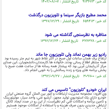
کد خبر: ۹۱۳۶۷۳ تاریخ انتشار : ۱۴۰۲/۰۸/۰۷
محمد مطیع بازیگر سینما و تلویزیون درگذشت
کد خبر: ۶۵۹۴۱۳ تاریخ انتشار : ۱۳۹۷/۱۲/۲۹
مناظره به نظرسنجی گذاشته می شود
کد خبر: ۳۲۶۳۲۸ تاریخ انتشار : ۱۳۹۲/۱۲/۲۴
رادیو زیر بهمن نماند ولی تلویزیون جا ماند
ارتفاع برف همان ساعات اول صبح در اکثر نقاط شهر به نیم متر رسیده بود
همه منتظر اطلاع رسانی بودند.خانواده ها.کارمندان،دانشجویان..این صدای
مرکز آذربایجان غربی بود که پیشتاز همه رسانه ها از ساعت هفت صبح با
پخش برنامه های ویژه و زنده رسالتش را به خوبی انجام داد.
کد خبر: ۳۰۹۷۰۰ تاریخ انتشار : ۱۳۹۲/۰۹/۲۷
ایران خودرو "تلوزیون" تاسیس می کند
وي افزود: مجموعه مديريت ارتباطات و امور بين الملل گروه صنعتي ايران
خودرو داراي يك استوديوي توليد مجهز، آرشيو غني، واحد سيار، مونيتورينگ
و تامين برنامه و امكانات فني كم نظيراست، از اين رو در صدد ايجاد كانال
ارتباطي جديدي بدون صرف هزينه و با استفاده از امكانات موجود هستيم