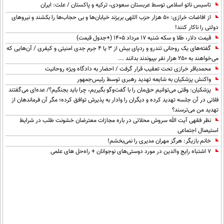
تاسیس ناتو اسلامی توسط عربستان سعودی، ترکیه و پاکستان / علت: ایران
از افاضات خرازی: ۵۰ هزار حزب اللهی بریزند خیابان‌ها و بی حجاب‌ها را بکشند و نیرو‌های
دولتی را ناکار کنند!
قیمت دلار، طلا و سکه شنبه ۱۷ مرداد ۱۴۰۵ (+جدول قیمت)
گفته‌های یک روحانی تندرو و ردپای بیش از ۳ یا ۴ جرم جدی امنیتی و کیفری / آن‌هایی که
می‌خواهند به ۲۵۰ هزار نفر بپیوندند بدانند ...
محمدباقر خرازی تحت تعقیب قرار گرفت / احضار به دادگاه ویژه روحانیت
واکنش پزشکیان به شایعه تهدید رهبری توسط رئیس‌جمهور
پزشکیان: وقتی می‌توانیم حق‌مان را با گفت‌وگو بگیریم، چرا باید بجنگیم؟/ عده‌ای می‌گفتند
فلانی در آن جلسه تهدید کرده و دیگران را وادار به پذیرش توافق کرده؛ مگر آن فرماندهان از
تهدید من می‌ترسند؟
نظر فقهی آیت الله سروش محلاتی در باره مجازات معترضان خشونت طلب در شرایط
استیصال اجتماعی
خانم بازیگر: هرگز مهران مدیری را نمی‌بخشم!
۷ اشتباه رایج والدین در مورد دوستی‌های نوجوانان + راه‌حل های علمی