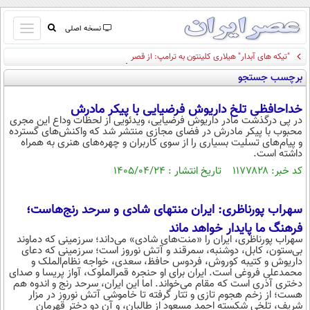
باز
نسخه اصلی
و
"تیکه های آبدار" هیلاری کلینتون به ترامپ: از قصر صدام و ور رفتن با "حوضچه بازتاب" تا
صفحه اول
بسته
وزیر جمع آوری طلا پس از دوره ترامپ!
برچسب جستجو
تماس با ما
کردن
آرشیو
منو
خداحافظی تلخ داریوش فرضیایی با پیکر مادرش
جستجو
در پی درگذشت مادر داریوش فرضیایی، ویدئویی از لحظات وداع این مجری
محبوب با پیکر مادرش در فضای مجازی منتشر شد که واکنش‌های گسترده
نظرسنجی
و پیام‌های تسلیت بسیاری را از سوی کاربران و چهره‌های هنری به همراه
آب و هوا
داشته است.
اوقات شرعی
کد خبر: ۱۱۷۷۸۲۸ تاریخ انتشار : ۱۴۰۵/۰۴/۲۴
پیوند ها
سواد زندگی
سهراب پورناظری: ایران منتهای شادی و سرحد رنج‌هاست؛
سیاسی
فرهنگ ما پایدار خواهد ماند
سهراب پورناظری، ایران را «منت‌های شادی» می‌داند؛ سرزمینی که دماوند
اقتصاد
بی‌ستون، کابل، دوشنبه، سمرقند و آتش نوروز است؛ سرزمینی که دعای
داریوش و کتیبه کوروش، فردوس حافظ، سعدی، خواجه نظام‌الملک و
جامعه
اقتصادی
محمدعلی فروغی است. ایران برای او حنجره قمرالملوک، آواز پریسا و صدای
دختری آذری است که مقام می‌خواند. اما این ایران، سرحد رنج و اندوه هم
ورزشی
اجتماعی
خودرو
هست؛ از زخم هجوم تازی و تتار گرفته تا خاموشی آتش نوروز در مزار
شریف، تلخی شکسته احمد مسعود از طالبان، و آن دو دختر قهرمان