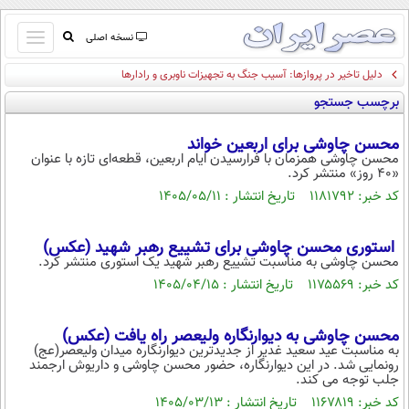
باز
نسخه اصلی
و
دلیل تاخیر در پروازها: آسیب جنگ به تجهیزات ناوبری و رادارها
صفحه اول
بسته
برچسب جستجو
تماس با ما
کردن
آرشیو
منو
محسن چاوشی برای اربعین خواند
جستجو
محسن چاوشی همزمان با فرارسیدن ایام اربعین، قطعه‌ای تازه با عنوان
«۴۰ روز» منتشر کرد.
نظرسنجی
کد خبر: ۱۱۸۱۷۹۲ تاریخ انتشار : ۱۴۰۵/۰۵/۱۱
آب و هوا
اوقات شرعی
پیوند ها
استوری محسن چاوشی برای تشییع رهبر شهید (عکس)
محسن چاوشی به‌ مناسبت تشییع رهبر شهید یک استوری منتشر کرد.
سواد زندگی
کد خبر: ۱۱۷۵۵۶۹ تاریخ انتشار : ۱۴۰۵/۰۴/۱۵
سیاسی
اقتصاد
محسن چاوشی به دیوارنگاره ولیعصر راه یافت (عکس)
به مناسبت عید سعید غدیر از جدیدترین دیوارنگاره میدان ولیعصر(عج)
جامعه
اقتصادی
رونمایی شد. در این دیوارنگاره، حضور محسن چاوشی و داریوش ارجمند
جلب توجه می کند.
ورزشی
اجتماعی
خودرو
کد خبر: ۱۱۶۷۸۱۹ تاریخ انتشار : ۱۴۰۵/۰۳/۱۳