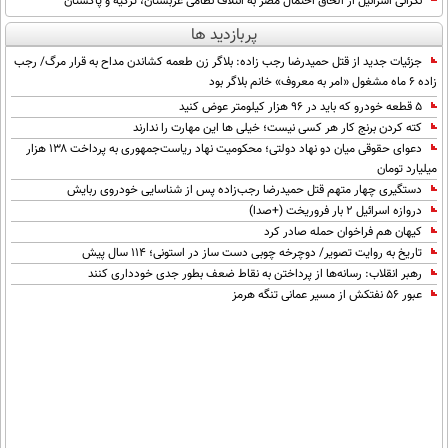
نگرانی اسرائیل از الحاق احتمال مصر به ائتلاف نظامی عربستان، ترکیه و پاکستان
پربازدید ها
جزئیات جدید از قتل حمیدرضا رجب زاده: بلاگر زن طعمه کشاندن مداح به قرار مرگ/ رجب
زاده 6 ماه مشغول «امر به معروف» خانم بلاگر بود
۵ قطعه خودرو که باید در ۹۶ هزار کیلومتر عوض کنید
کته کردن برنج کار هر کسی نیست؛ خیلی ها این مهارت را ندارند
دعوای حقوقی میان دو نهاد دولتی؛ محکومیت نهاد ریاست‌جمهوری به پرداخت ۱۳۸ هزار
میلیارد تومان
دستگیری چهار متهم قتل حمیدرضا رجب‌زاده پس از شناسایی خودروی ربایش
دروازه اسرائیل ۲ بار فروریخت (+صدا)
کیهان هم فراخوان حمله صادر کرد
تاریخ به روایت تصویر/ دوچرخه چوبی دست ساز در استونی؛ 114 سال پیش
رهبر انقلاب: رسانه‌ها از پرداختن به نقاط ضعف بطور جدی خودداری کنند
عبور ۵۶ نفتکش از مسیر عمانی تنگه هرمز