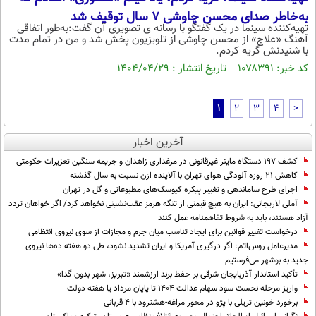
به‌خاطر صدای محسن چاوشی ۷ سال توقیف شد
تهیه‌کننده سینما در یک گفتگو با رسانه ی تصویری آن گفت:به‌طور اتفاقی
آهنگ «علاج» از محسن چاوشی از تلویزیون پخش شد و من در تمام مدت
با شنیدنش گریه کردم.
کد خبر: ۱۰۷۸۳۹۱ تاریخ انتشار : ۱۴۰۴/۰۴/۲۹
1
2
3
4
>
آخرین اخبار
کشف ۱۹۷ دستگاه ماینر غیرقانونی در مرغداری زاهدان و جریمه سنگین تعزیرات حکومتی
کاهش ۲۱ روزه آلودگی هوای تهران با آلاینده ازن نسبت به سال گذشته
اجرای طرح ساماندهی و تغییر پیکره کیوسک‌های مطبوعاتی و گل در تهران
آملی‌ لاریجانی: ایران به هیچ قیمتی از تنگه هرمز عقب‌نشینی نخواهد کرد/ اگر خواهان تردد
آزاد هستند، باید به شروط تفاهمنامه عمل کنند
درخواست تغییر قوانین برای ایجاد تناسب میان جرم و مجازات از سوی نیروی انتظامی
مدیرعامل روس‌اتم: اگر درگیری آمریکا و ایران تشدید نشود، طی دو هفته ده‌ها نیروی
جدید به بوشهر می‌فرستیم
تأکید استاندار آذربایجان شرقی بر حفظ برند ارزشمند «تبریز، شهر بدون گدا»
واریز مرحله نخست سود سهام عدالت ۱۴۰۴ تا پایان مرداد یا هفته دولت
برخورد خونین تریلی با پژو در محور مراغه-هشترود با ۴ قربانی