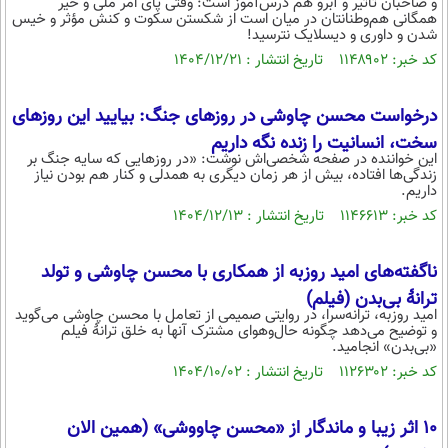
و صاحبان تأثیر و آبرو هم درس‌آموز است: وقتی پای امر ملی و خیر
همگانی هم‌وطنانتان در میان است از شکستن سکوت و کنش مؤثر و خیس
شدن و داوری و دیسلایک نترسید!
کد خبر: ۱۱۴۸۹۰۲ تاریخ انتشار : ۱۴۰۴/۱۲/۲۱
درخواست محسن چاوشی در روزهای جنگ: بیایید این روزهای
سخت، انسانیت را زنده نگه داریم
این خواننده در صفحه شخصی‌اش نوشت: «در روزهایی که سایه جنگ بر
زندگی‌ها افتاده، بیش از هر زمان دیگری به همدلی و کنار هم بودن نیاز
داریم.
کد خبر: ۱۱۴۶۶۱۳ تاریخ انتشار : ۱۴۰۴/۱۲/۱۳
ناگفته‌های امید روزبه از همکاری با محسن چاوشی و تولد
ترانۀ بی‌بدن (فیلم)
امید روزبه، ترانه‌سرا، در روایتی صمیمی از تعامل با محسن چاوشی می‌گوید
و توضیح می‌دهد چگونه حال‌وهوای مشترک آنها به خلق ترانۀ فیلم
«بی‌بدن» انجامید.
کد خبر: ۱۱۲۶۳۰۲ تاریخ انتشار : ۱۴۰۴/۱۰/۰۲
10 اثر زیبا و ماندگار از «محسن چاووشی» (همین الان