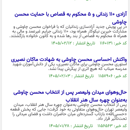
بین الملل
حوادث
فرهنگ و هنر
سیاست خارجی
آزادی ۱۱۰ زندانی و ۵ محکوم به قصاص با حمایت محسن
سلامت
چاوشی
علم و دانش
یک برش دانایی
در پی پویش جدید آزادسازی زندانیان که با فراخوان محسن چاوشی و
مشارکت خیرین نیکوکار همراه بود، ۱۱۰ زندانی جرایم غیرعمد و مالی به
قرآن
فناوری و It
محیط زیست
همراه ۵ محکوم به قصاص از بند رها شده و به کانون خانواده بازگشتند.
گوناگون
علمی
کد خبر: ۱۱۶۰۱۳۱ تاریخ انتشار : ۱۴۰۵/۰۲/۱۲
سفر و تفریح
فیلم
سرگرمی
اخبار کریپتو
واکنش احساسی محسن چاوشی به شهادت ماکان نصیری
عصر ایران 2
اقتصاد
باشگاه مغز
استوری محسن چاوشی برای ماکان نصیری، یکی از دانش‌آموزان شهید
مدرسه میناب که هیچ اثری از پیکرش پیدا نشد.
آموزش زبان
خواندنی ها و دیدنی ها
ورزش
مجله تصویری سلاح
کد خبر: ۱۱۵۷۹۰۶ تاریخ انتشار : ۱۴۰۵/۰۲/۰۳
داستان کوتاه
سیاست
حال‌وهوای میدان ولیعصر پس از انتخاب محسن چاوشی
پیامک
سرگرمی
به‌عنوان چهره سال هنر انقلاب
روانشناسی
فناوری
پس از انتخاب محسن چاوشی به‌عنوان چهره سال هنر انقلاب، میدان
ولیعصر تهران حال‌وهوای متفاوتی به خود گرفت؛ جایی که پخش قطعه
«حسبی‌الله» بازتاب گسترده‌ای میان حاضران داشت و فضای میدانی را
آشپزی
گوناگون
تحت‌تأثیر قرار داد.
دانلود
کد خبر: ۱۱۵۶۵۶۳ تاریخ انتشار : ۱۴۰۵/۰۱/۲۸
حوادث