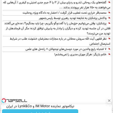
گفته‌های یک روحانی تندرو و ردپای بیش از ۳ یا ۴ جرم جدی امنیتی و کیفری / آن‌هایی که
می‌خواهند به ۲۵۰ هزار نفر بپیوندند بدانند ...
محمدباقر خرازی تحت تعقیب قرار گرفت / احضار به دادگاه ویژه روحانیت
واکنش پزشکیان به شایعه تهدید رهبری توسط رئیس‌جمهور
پزشکیان: وقتی می‌توانیم حق‌مان را با گفت‌وگو بگیریم، چرا باید بجنگیم؟/ عده‌ای می‌گفتند
فلانی در آن جلسه تهدید کرده و دیگران را وادار به پذیرش توافق کرده؛ مگر آن فرماندهان از
تهدید من می‌ترسند؟
نظر فقهی آیت الله سروش محلاتی در باره مجازات معترضان خشونت طلب در شرایط
استیصال اجتماعی
۷ اشتباه رایج والدین در مورد دوستی‌های نوجوانان + راه‌حل های علمی
خانم بازیگر: هرگز مهران مدیری را نمی‌بخشم!
نیکاموتور نماینده IM Motor و Lynk&Co در ایران