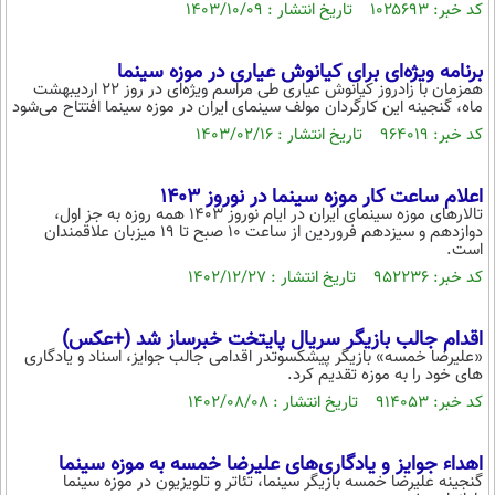
بین الملل
کد خبر: ۱۰۲۵۶۹۳ تاریخ انتشار : ۱۴۰۳/۱۰/۰۹
حوادث
فرهنگ و هنر
سیاست خارجی
سلامت
برنامه ویژه‌ای برای کیانوش عیاری در موزه سینما
علم و دانش
همزمان با زادروز کیانوش عیاری طی مراسم ویژه‌ای در روز ۲۲ اردیبهشت
یک برش دانایی
ماه، گنجینه این کارگردان مولف سینمای ایران در موزه سینما افتتاح می‌شود
قرآن
فناوری و It
کد خبر: ۹۶۴۰۱۹ تاریخ انتشار : ۱۴۰۳/۰۲/۱۶
محیط زیست
گوناگون
علمی
سفر و تفریح
اعلام ساعت کار موزه سینما در نوروز 1403
فیلم
سرگرمی
اخبار کریپتو
تالارهای موزه سینمای ایران در ایام نوروز 1403 همه روزه به جز اول،
دوازدهم و سیزدهم فروردین از ساعت ۱۰ صبح تا ۱۹ میزبان علاقمندان
عصر ایران 2
اقتصاد
باشگاه مغز
است.
آموزش زبان
خواندنی ها و دیدنی ها
ورزش
کد خبر: ۹۵۲۲۳۶ تاریخ انتشار : ۱۴۰۲/۱۲/۲۷
مجله تصویری سلاح
داستان کوتاه
سیاست
اقدام جالب بازيگر سريال پايتخت خبرساز شد (+عكس)
پیامک
«علیرضا خمسه» بازیگر پیشکسوتدر اقدامی جالب جوایز، اسناد و یادگاری
سرگرمی
های خود را به موزه تقدیم کرد.
روانشناسی
فناوری
کد خبر: ۹۱۴۰۵۳ تاریخ انتشار : ۱۴۰۲/۰۸/۰۸
آشپزی
گوناگون
اهداء جوایز و یادگاری‌های علیرضا خمسه به موزه سینما
دانلود
حوادث
گنجینه علیرضا خمسه بازیگر سینما، تئاتر و تلویزیون در موزه سینما