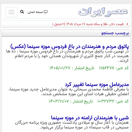
باز
نسخه اصلی
و
قیمت دلار، طلا و سکه شنبه ۱۷ مرداد ۱۴۰۵ (+جدول قیمت)
صفحه اول
بسته
برچسب جستجو
تماس با ما
کردن
آرشیو
منو
پاتوق مردم و هنرمندان در باغ فردوس موزه سینما (عکس)
جستجو
در نهمین شب پاتوق مردم و هنرمندان در باغ فردوس موزه سینما ، ده ها
هنرمند در کنار جمع کثیری از شهروندان همدلی خود را با مردم اعلام
نظرسنجی
کردند.
آب و هوا
کد خبر: ۱۱۵۶۴۷۸ تاریخ انتشار : ۱۴۰۵/۰۱/۲۷
اوقات شرعی
پیوند ها
مدیرعامل موزه سینما تغییر کرد
سواد زندگی
با معرفی فاطمه محمدی سبحانی به عنوان مدیرعامل جدید موزه سینما،
اعضای حقیقی هیات امنای این موزه مشخص شدند.
سیاسی
کد خبر: ۱۰۳۲۷۳۲ تاریخ انتشار : ۱۴۰۳/۱۱/۰۷
اقتصاد
جامعه
اقتصادی
شبی با هنرمندان ارامنه در موزه سینما
همزمان با آغاز سال نو میلادی پادکست حضوری ویژه برنامه «بزرگان
ورزشی
اجتماعی
خودرو
مسیحی در قاب سینما» در موزه سینما برگزار می‌شود.