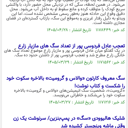
نشان می‌دهد که یک کودک در تعقیب توپ خود به لبه کانال آب نزدیک
بین الملل
حوادث
می‌شود. در همین لحظه، سگی که در نزدیکی محل حضور دارد، با واکنشی
سریع کودک را متوقف کرده و مانع سقوط او به داخل آب می‌شود. محل
فرهنگ و هنر
سیاست خارجی
دقیق وقوع این حادثه هنوز به‌طور رسمی مشخص نشده است، اما این
سلامت
ویدئو به دلیل رفتار غریزی و به‌موقع این سگ، بازتاب گسترده‌ای در فضای
علم و دانش
مجازی داشته است.
یک برش دانایی
کد خبر: ۱۱۷۸۴۴۹ تاریخ انتشار : ۱۴۰۵/۰۴/۲۸
قرآن
فناوری و It
محیط زیست
گوناگون
علمی
تعجب عادل فردوسی پور از تعداد سگ های مازیار زارع
سفر و تفریح
در یک گفتگو میان عادل فردوسی پور و مازیار زارع موضوع تعداد سگ های
فیلم
سرگرمی
اخبار کریپتو
خانگی زارع مطرح شد و تعجب فردوسی پور از داشتن حدود ده سگ.
عصر ایران 2
اقتصاد
باشگاه مغز
کد خبر: ۱۱۷۱۵۶۲ تاریخ انتشار : ۱۴۰۵/۰۳/۲۹
آموزش زبان
خواندنی ها و دیدنی ها
ورزش
مجله تصویری سلاح
سگ معروف کارتون «والاس و گرومیت»‌ بالاخره سکوت خود
داستان کوتاه
سیاست
را شکست و کتاب نوشت!
«گرومیت»، شخصیت سگ انیمیشن‌های «والاس و گرومیت» بالاخره
پیامک
سرگرمی
سکوت خود را می‌شکند و خاطراتی می‌نویسد.
کد خبر: ۱۱۷۱۲۱۶ تاریخ انتشار : ۱۴۰۵/۰۳/۲۷
روانشناسی
فناوری
آشپزی
گوناگون
شلیک هالیوودی «سگ» در پمپ‌بنزین/ سرنوشت یک زن
دانلود
حوادث
وقتی ماشه وینچستر کشیده شد