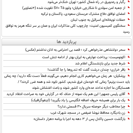
رگبار و رعدوبرق در راه شمال کشور؛ تهران خنک‌تر می‌شود
از جعبه امن سوئدی تا شکارچی خیابان؛ ولوو S70 T5 تقویت شده (+تصاویر)
امضای توافق دفاع مشترک عربستان سعودی، پاکستان و ترکیه
حملات توپخانه‌ای اسرائیل به جنوب لبنان
سخنگوی کمیسیون امنیت: چارچوب کلی مذاکرات ایران و عمان بر سر تنگه هرمز به توافق
رسید
پربازدید ها
سحر دولتشاهی عذرخواهی کرد ؛ قصد بی احترامی به اذان نداشتم (عکس)
اکونومیست: پرداخت عوارض به ایران بهتر از ادامه تنش است
شرط جدید برای بازنشستگی اعلام شد
باقر خرازی؛ چندان درشت گفت که تندروها را جا گذاشت!
پزشکیان: هر زمان می‌خواهیم کاری انجام دهیم، می‌گویند فعلاً دست نگه دارید/ چه زمانی
باید دست بزنیم؟ زمانی که خودمان غرق شدیم، کشور نابود شد و همه ضرر کردند؟ /
همسایگان ما اجازه ندادند عده‌ای وارد کشور شوند و باعث اغتشاش شوند
آقای رئیس جمهور! این هم یک نمونه از حذف که در گزارش خود به صراحت انتقاد کردید
یک بار برای همیشه حروف اضافه انگلیسی را یاد بگیرید! (اینفوگرافیک)
چرا مخاطب دیگر حوصله سریال 30 قسمتی ندارد؟
زنِ بادیگارد محافظ نیوشا ضیغمی در مسجد شهرک غرب
بازگشت حسین پاکدل پس از ۳ دهه به اجرا با برنامه «هزار داستان»