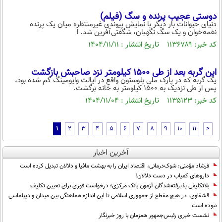
دوستی عجیب پرنده و سگ (فیلم)
دنیای حیوانات بار دیگر با نمایش پیوندی غیرمنتظره میان یک پرنده
نغمه‌خوان و یک سگ نگهبان، شگفتی‌آفرین شد. ا
کد خبر: ۱۱۳۶۷۸۹ تاریخ انتشار : ۱۴۰۴/۱۱/۱۱
این گربه بعد از طی ۱۵۰۰ کیلومتر نزد صاحبش بازگشت
یک گربه که در پارک ملی بلوستون واقع در ایالت وایومینگ گم شده بود،
پس از طی نزدیک به ۱۵۰۰ کیلومتر به خانه برگشت.
کد خبر: ۱۱۳۵۱۲۳ تاریخ انتشار : ۱۴۰۴/۱۱/۰۴
1
2
3
4
5
6
7
8
9
10
11
>
آخرین اخبار
فرشاد مؤمنی: شوک‌درمانی، اقتصاد ایران را به بهشت مافیا و دلالان تبدیل کرده است
داروهای کمیاب در دست دلالان!
بلاتکلیفی پذیرفته‌شدگان آزمون بانک مرکزی؛ درخواست فوری برای تعیین تکلیف
قشقاوی: در هیچ مقطع از جمهوری اسلامی تا این اندازه هماهنگی بین میدان و دیپلماسی
نبوده است
نشست خبری رئیس‌جمهور همزمان با روز خبرنگار