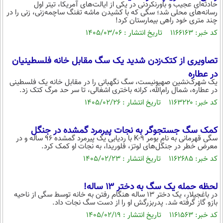
حادثه‌ای عجیب و باورنکردنی در یکی از ایالت‌های آمریکا، تیتر اول
محیط زیست
رسانه‌های محلی شد؛ سگی که با کشیدن ماشه تفنگ ساچمه‌زنی، زنی را در
چند متری خود راهی بیمارستان کرد!
سلامت
کد خبر: ۱۱۶۶۱۶۳ تاریخ انتشار : ۱۴۰۵/۰۳/۰۶
فرهنگی
تصاویری از کتک‌زدن شدید یک سگ مقابل خانه فلسطینیان
بین الملل
در عطاره
یک شهرک‌نشین صهیونیست، سگ نگهبانی را در مقابل خانه یک فلسطینی
اجتماعی
در عطاره، شمال رام‌الله، کرانه باختری اشغالی، تا سر حد مرگ کتک زد.
کد خبر: ۱۱۶۳۲۲۰ تاریخ انتشار : ۱۴۰۵/۰۲/۲۶
حیات وحش
سیاست خارجی
کمک سگ جستجوگر به نجات پیرمرد گمشده در جنگل
سگی قهرمانی به نام بومر K-۹ با ردیابی یک پیرمرد گمشده ۹۶ ساله و در
معرض خطر در جنگل‌های لوتز، فلوریدا، به نجات او کمک کرد.
کد خبر: ۱۱۶۲۶۸۵ تاریخ انتشار : ۱۴۰۵/۰۲/۲۳
لحظه حمله یک سگ به دختر ۱۳ ساله!
در باغجیلار، یک دختر ۱۳ ساله هنگام رفتن به خانه توسط سگی از ناحیه
بازو گاز گرفته شد. پدربزرگش او را از دست سگ نجات داد.
کد خبر: ۱۱۶۱۵۶۳ تاریخ انتشار : ۱۴۰۵/۰۲/۱۹