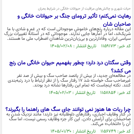
حیات شهری و چالش‌های مراقبت از حیوانات خانگی در شرایط بحران
رهایت نمی‌کنم؛ تأثیر ترومای جنگ بر حیوانات خانگی و
صاحبان شان
این مقاله درباره رنج‌های خاموشِ موجوداتی است که در غم و شادی با ما
شریک‌اند، اما در آمارها جایی ندارند. موجوداتی که در آستانۀ تغییرات بزرگ
سیاسی ایران، وفادارترین و بی‌زبان‌ترین شاهدانِ اضطراب ملی ما هستند.
کد خبر: ۱۱۵۹۱۷۳ تاریخ انتشار : ۱۴۰۵/۰۲/۰۸
وقتی سگتان درد دارد؛ چطور بفهمیم حیوان خانگی مان رنج
می کشد؟
در مطالعه‌ای جدید، از بیش از پانصد صاحب سگ و بیش از صد نفر
غیرصاحب سگ خواسته شد ۱۷ رفتار سگ را از نظر ارتباط با درد رتبه‌بندی
کنند. نکته اینجاست که تمام این رفتارها نشانه درد بودند.
کد خبر: ۱۱۵۷۸۵۴ تاریخ انتشار : ۱۴۰۵/۰۲/۰۳
چرا ربات ها هنوز نمی توانند جای سگ های راهنما را بگیرند؟
در کنار وظایف اجباری، رفتارهای داوطلبانه نیز دارند؛ مانند نزدیک شدن به
صاحبشان برای آرامش دادن. این کار جزء وظایف رسمی نیست، اما سگ
آن را «انتخاب» می‌کند.
کد خبر: ۱۱۵۶۷۴۹ تاریخ انتشار : ۱۴۰۵/۰۱/۳۰