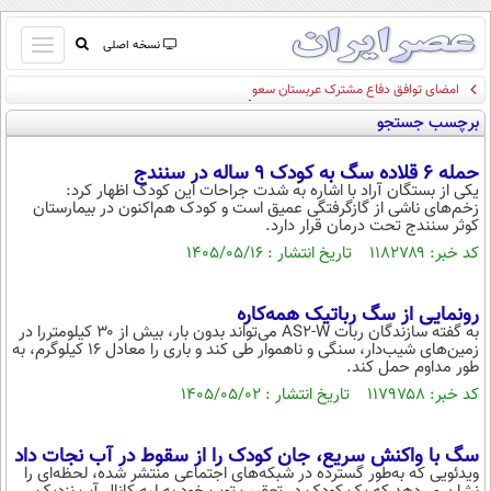
باز
نسخه اصلی
و
امضای توافق دفاع مشترک عربستان سعودی، پاکستان و ترکیه
صفحه اول
بسته
برچسب جستجو
تماس با ما
کردن
آرشیو
منو
حمله ۶ قلاده سگ به کودک ۹ ساله در سنندج
جستجو
یکی از بستگان آراد با اشاره به شدت جراحات این کودک اظهار کرد:
زخم‌های ناشی از گازگرفتگی عمیق است و کودک هم‌اکنون در بیمارستان
نظرسنجی
کوثر سنندج تحت درمان قرار دارد.
آب و هوا
کد خبر: ۱۱۸۲۷۸۹ تاریخ انتشار : ۱۴۰۵/۰۵/۱۶
اوقات شرعی
پیوند ها
رونمایی از سگ رباتیک همه‌کاره
سواد زندگی
به گفته سازندگان ربات AS2-W می‌تواند بدون بار، بیش از ۳۰ کیلومتررا در
زمین‌های شیب‌دار، سنگی و ناهموار طی کند و باری را معادل ۱۶ کیلوگرم، به
سیاسی
طور مداوم حمل کند.
اقتصاد
کد خبر: ۱۱۷۹۷۵۸ تاریخ انتشار : ۱۴۰۵/۰۵/۰۲
جامعه
اقتصادی
سگ با واکنش سریع، جان کودک را از سقوط در آب نجات داد
ورزشی
اجتماعی
خودرو
ویدئویی که به‌طور گسترده در شبکه‌های اجتماعی منتشر شده، لحظه‌ای را