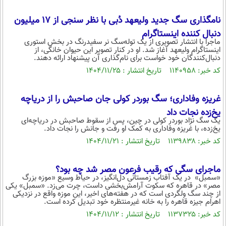
نامگذاری سگ جدید ولیعهد دُبی با نظر سنجی از 17 میلیون
دنبال کننده اینستاگرام
ماجرا با انتشار تصویری از یک توله‌سگ نر سفیدرنگ در بخش استوری
اینستاگرام ولیعهد آغاز شد. او در کنار تصویر این حیوان خانگی، از
دنبال‌کنندگان خود خواست برای نام‌گذاری آن پیشنهاد ارائه دهند.
کد خبر: ۱۱۴۰۹۵۸ تاریخ انتشار : ۱۴۰۴/۱۱/۲۵
غریزه وفاداری؛ سگ بوردر کولی جان صاحبش را از دریاچه
یخ‌زده نجات داد
یک سگ نژاد بوردر کولی در چین، پس از سقوط صاحبش در دریاچه‌ای
یخ‌زده، با غریزه وفاداری به کمک او رفت و جانش را نجات داد.
کد خبر: ۱۱۳۹۸۳۸ تاریخ انتشار : ۱۴۰۴/۱۱/۲۱
ماجرای سگی که رقیب فرعون مصر شد چه بود؟
«سمبل» در یک آفتاب زمستانی دل‌انگیز، در حیاط وسیع «موزه بزرگ
مصر» در قاهره که سکوت آرامش‌بخشی داست، چرت می‌زد. «سمبل» یکی
از چند سگ ولگردی است که در هفته‌های اخیر، این موزه واقع در نزدیکی
اهرام جیزه قاهره را به خانه غیرمنتظره خود تبدیل کرده‌ است.
کد خبر: ۱۱۳۷۳۲۵ تاریخ انتشار : ۱۴۰۴/۱۱/۱۲