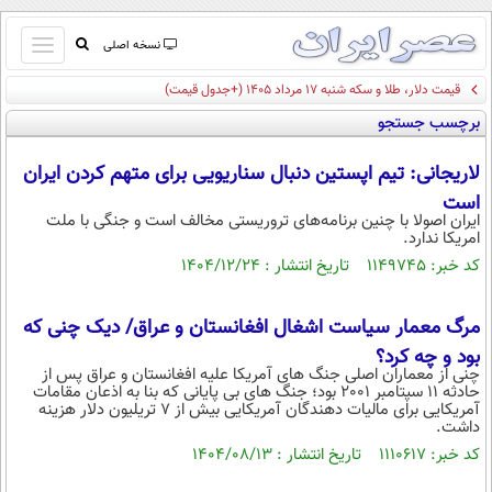
باز
نسخه اصلی
و
قیمت دلار، طلا و سکه شنبه ۱۷ مرداد ۱۴۰۵ (+جدول قیمت)
صفحه اول
بسته
برچسب جستجو
تماس با ما
کردن
آرشیو
منو
لاریجانی: تیم اپستین دنبال سناریویی برای متهم کردن ایران
جستجو
است
نظرسنجی
ایران اصولا با چنین برنامه‌های تروریستی مخالف است و جنگی با ملت
امریکا ندارد.
آب و هوا
کد خبر: ۱۱۴۹۷۴۵ تاریخ انتشار : ۱۴۰۴/۱۲/۲۴
اوقات شرعی
پیوند ها
سواد زندگی
مرگ معمار سیاست اشغال افغانستان و عراق/ دیک چنی که
سیاسی
بود و چه کرد؟
چنی از معماران اصلی جنگ های آمریکا علیه افغانستان و عراق پس از
اقتصاد
حادثه 11 سپتامبر 2001 بود؛ جنگ های بی پایانی که بنا به اذعان مقامات
آمریکایی برای مالیات دهندگان آمریکایی بیش از 7 تریلیون دلار هزینه
جامعه
داشت.
اقتصادی
کد خبر: ۱۱۱۰۶۱۷ تاریخ انتشار : ۱۴۰۴/۰۸/۱۳
ورزشی
اجتماعی
خودرو