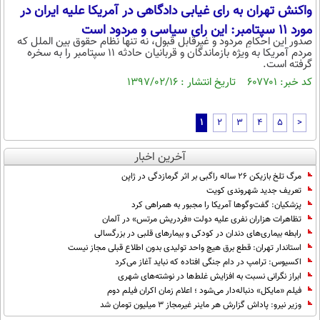
واکنش تهران به رای غیابی دادگاهی در آمریکا علیه ایران در
مورد 11 سپتامبر: این رای سیاسی و مردود است
صدور این احکامِ مردود و غیرقابل قبول، نه تنها نظام حقوق بین الملل که
مردم آمریکا به ویژه بازماندگان و قربانیان حادثه ۱۱ سپتامبر را به سخره
گرفته است.
کد خبر: ۶۰۷۷۰۱ تاریخ انتشار : ۱۳۹۷/۰۲/۱۶
1
2
3
4
5
>
آخرین اخبار
مرگ تلخ بازیکن ۲۶ ساله راگبی بر اثر گرمازدگی در ژاپن
تعریف جدید شهروندی کویت
پزشکیان: گفت‌و‌گو‌ها آمریکا را مجبور به همراهی کرد
تظاهرات هزاران نفری علیه دولت «فردریش مرتس» در آلمان
رابطه بیماری‌های دندان در کودکی و بیمار‌های قلبی در بزرگسالی
استاندار تهران: قطع برق هیچ واحد تولیدی بدون اطلاع قبلی مجاز نیست
اکسیوس: ترامپ در دام جنگی افتاده که نباید آغاز می‌کرد
ابراز نگرانی نسبت به افزایش غلط‌ها در نوشته‌های شهری
فیلم «مایکل» دنباله‌دار می‌شود ؛ اعلام زمان اکران فیلم دوم
وزیر نیرو: پاداش گزارش هر ماینر غیرمجاز ۳ میلیون تومان شد