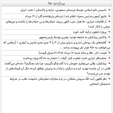
پربازدید ها
تاسیس ناتو اسلامی توسط عربستان سعودی، ترکیه و پاکستان / علت: ایران
نتایج آزمون مدارس سمپاد اعلام شد/ ثبت‌نام پذیرفته‌شدگان از ۱۹ مرداد
از افاضات خرازی: ۵۰ هزار حزب اللهی بریزند خیابان‌ها و بی حجاب‌ها را بکشند و نیرو‌های
دولتی را ناکار کنند!
پروژه تایفون ترکیه کلید خورد
واکنش پزشکیان به شایعه تهدید رهبری توسط رئیس‌جمهور
گفته‌های یک روحانی تندرو و ردپای بیش از ۳ یا ۴ جرم جدی امنیتی و کیفری / آن‌هایی که
می‌خواهند به ۲۵۰ هزار نفر بپیوندند بدانند ...
قیمت دلار، طلا و سکه شنبه ۱۷ مرداد ۱۴۰۵ (+جدول قیمت)
محمدباقر خرازی تحت تعقیب قرار گرفت / احضار به دادگاه ویژه روحانیت
پزشکیان: وقتی می‌توانیم حق‌مان را با گفت‌وگو بگیریم، چرا باید بجنگیم؟/ عده‌ای می‌گفتند
فلانی در آن جلسه تهدید کرده و دیگران را وادار به پذیرش توافق کرده؛ مگر آن فرماندهان از
تهدید من می‌ترسند؟
نظر فقهی آیت الله سروش محلاتی در باره مجازات معترضان خشونت طلب در شرایط
استیصال اجتماعی