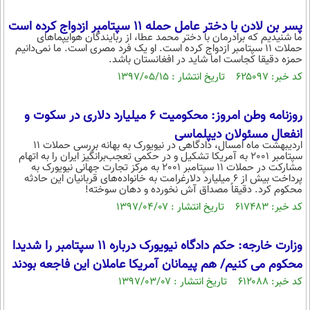
پسر بن لادن با دختر عامل حمله 11 سپتامبر ازدواج کرده است
ما شنیدیم که برادرمان با دختر محمد عطا، از ربایندگان هوایپماهای
حملات ۱۱ سپتامبر ازدواج کرده است. او یک فرد مصری است. ما نمی‌دانیم
حمزه دقیقا کجاست اما شاید در افغانستان باشد.
کد خبر: ۶۲۵۰۹۷ تاریخ انتشار : ۱۳۹۷/۰۵/۱۵
روزنامه وطن امروز: محکومیت 6 میلیارد دلاری در سکوت و
انفعال مسئولان دیپلماسی
اردیبهشت ماه امسال، دادگاهی در نیویورک به بهانه بررسی حملات 11
سپتامبر 2001 به آمریکا تشکیل و در حکمی تعجب‌برانگیز ایران را به اتهام
مشارکت در حملات 11 سپتامبر 2001 به مرکز تجارت جهانی نیویورک به
پرداخت بیش از 6 میلیارد دلارغرامت به خانواده‌های قربانیان این حادثه
محکوم کرد. دقیقاً مصداق آش نخورده و دهان سوخته!
کد خبر: ۶۱۷۴۸۳ تاریخ انتشار : ۱۳۹۷/۰۴/۰۷
وزارت خارجه: حکم دادگاه نیویورک درباره 11 سپتامبر را شدیدا
محکوم می کنیم/ هم پیمانان آمریکا عاملان این فاجعه بودند
کد خبر: ۶۱۲۰۸۸ تاریخ انتشار : ۱۳۹۷/۰۳/۰۷