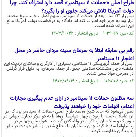
طراح اصلی «حملات ۱۱ سپتامبر» قصد دارد اعتراف کند. چرا
محیط زیست
دولت آمریکا تلاش می‌کند جلوی او را بگیرد؟
بیش از ۲۳ سال بعد از حملات ۱۱ سپتامبر، متهم اصلی، خالد شیخ محمد،
سلامت
قرار بود به جرم خود اعتراف کند اما دادگاه به درخواست دولت آمریکا مانع
این اعتراف شده است.
فرهنگی
کد خبر: ۱۰۲۹۰۶۷ تاریخ انتشار : ۱۴۰۳/۱۰/۲۲
بین الملل
رقم بی سابقه ابتلا به سرطان سینه مردان حاضر در محل
اجتماعی
انفجار 11 سپتامبر
پس از حمله تروریستی ۱۱ سپتامبر، بسیاری از کارگران و ساکنان نزدیک این
حیات وحش
منطقه دچار مشکلات سلامتی جدی، از جمله سرطان، به دلیل قرار گرفتن
در معرض مواد سمی شدند.
سیاست خارجی
کد خبر: ۱۰۲۰۱۰۸ تاریخ انتشار : ۱۴۰۳/۰۹/۱۹
سه مظنون حملات ۱۱ سپتامبر در ازای عدم پیگیری مجازات
اعدام، اتهامات خود را خواهند پذیرفت
تصور می‌شود که خالد شیخ محمد طراح اصلی حملات ۱۱ سپتامبر بود که در
آن عاملان حمله با ربودن چهار هواپیما آن‌ها را به دو مرکز تجارت جهانی در
نیویورک و ساختمان پنتاگون در واشنگتن کوبیدند. هواپیمای چهارم در
پنسیلوانیا سقوط کرد، چون مسافران با مطلع شدن از سایر حوادث در برابر
ربایندگان مقاومت کردند.