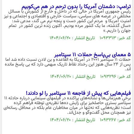
بین الملل
حوادث
ترامپ: دشمنان آمریکا را بدون ترحم در هم می‌کوبیم
رئیس جمهوری آمریکا در حالی که در داخل و خارج از کشورش با مسائل
فرهنگ و هنر
سیاست خارجی
سلامت
مختلفی در عرصه های سیاسی، سیاست خارجی و اقتصادی و اجتماعی و نیز
امنیت آمریکا و مردم این کشور دست و پنجه نرم می گند، مدعی شد:
علم و دانش
یک برش دانایی
«سال گذشته، ما یک کشور مرده بودیم. اکنون زنده ترین کشور در تمام
جهان را داریم.»
قرآن
فناوری و It
محیط زیست
کد خبر: ۱۰۹۳۳۱۳ تاریخ انتشار : ۱۴۰۴/۰۶/۲۰
گوناگون
علمی
سفر و تفریح
فیلم
سرگرمی
5 معمای بی‌پاسخ حملات 11 سپتامبر
اخبار کریپتو
حملات ۱۱ سپتامبر ۲۰۰۱ در آمریکا به القاعده و بن لادن نسبت داده شد اما
عصر ایران 2
اقتصاد
پس از ۲۴ سال هنوز این رخداد نقاط تاریک مبهمی دارد که بی پاسخ مانده
باشگاه مغز
اند.
آموزش زبان
خواندنی ها و دیدنی ها
ورزش
مجله تصویری سلاح
کد خبر: ۱۰۹۳۲۹۶ تاریخ انتشار : ۱۴۰۴/۰۶/۲۰
داستان کوتاه
سیاست
فیلم‌هایی که پیش از فاجعه ۱۱ سپتامبر را لو دادند!
پیامک
سرگرمی
برخی هم‌زمانی‌ها و نشانه‌های پراکنده در فیلم‎های سینمایی درباره حادثه ۱۱
سپتامبر بستری حاصلخیز برای زایش ده‌ها نظریه‌ی توطئه فراهم کرده
روانشناسی
است؛ نظریه‌هایی که نه‌تنها در میان مخاطبان عام بلکه در محافل رسانه‌ای
فناوری
نیز همچنان محل گفت‌وگو و جدل‌اند.
آشپزی
گوناگون
کد خبر: ۱۰۹۳۲۶۷ تاریخ انتشار : ۱۴۰۴/۰۶/۲۰
دانلود
حوادث