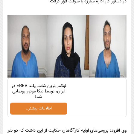
در دستور کار اداره مبارزه با سرقت قرار گرفت.
پیامک
سرگرمی
روانشناسی
فناوری
آشپزی
گوناگون
دانلود
حوادث
محیط زیست
سلامت
فرهنگی
بین الملل
لوکس‌ترین شاسی‌بلند EREV در
ایران، توسط نیکا موتور رونمایی
اجتماعی
شد!
حیات وحش
اطلاعات بیشتر..
سیاست خارجی
وی افزود: بررسی‌های اولیه کارآگاهان حکایت از این داشت که دو نفر