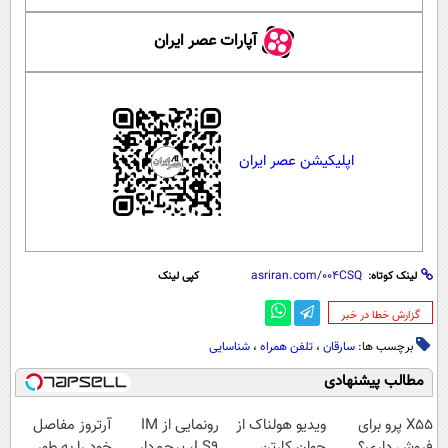
آپارات عصر ایران
اپلیکیشن عصر ایران
لینک کوتاه:
کپی لینک
‌گزارش خطا در خبر
برچسب ها:
سارقان
،
تلفن همراه
،
شناسایی
مطالب پیشنهادی
X55 پرو برای
ویدیو هولناک از
رونمایی از IM
آرتروز مفاصل
فروش داری؟
جوان کارتن
LS9، پرچم‌دار
خود را به طور