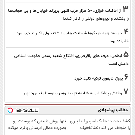
3
از افاضات خرازی: ۵۰ هزار حزب اللهی بریزند خیابان‌ها و بی حجاب‌ها
را بکشند و نیرو‌های دولتی را ناکار کنند!
4
خمسه: همه بازیگرها شیطنت هایی داشتند ولی اکبر عبدی، مرد
خانواده بود
5
ابطحی: حرف های باقرخرازی، افتتاح شعبه رسمی حکومت اسلامی
داعش است
6
پروژه تایفون ترکیه کلید خورد
7
واکنش پزشکیان به شایعه تهدید رهبری توسط رئیس‌جمهور
مطالب پیشنهادی
کشف جدید: جلبک اسپیرولینا پیری
تنها روش طبیعی که پوستت رو
را متوقف می کند50%تخفیف
بصورت عمقی ابرسانی و نرم میکنه