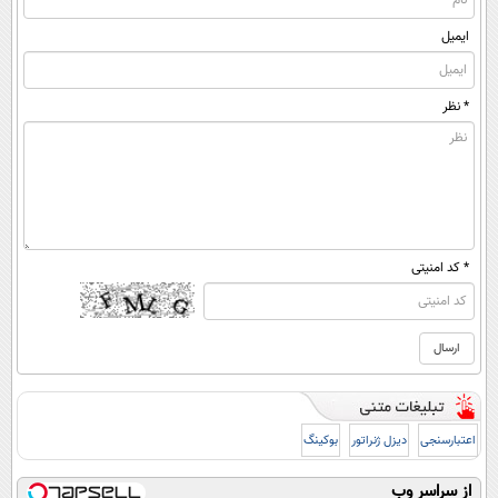
ایمیل
* نظر
* کد امنیتی
اعتبارسنجی
دیزل ژنراتور
بوکینگ
از سراسر وب