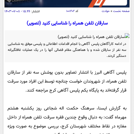
سیاسی
صفحه نخست
»
حوادث
کد
۱۰۰۱۲۰۲
انتشار:
۱۵:۴۶ - ۰۸-۰۷-۱۴۰۳
اقتصاد
جامعه
سارقان تلفن همراه را شناسایی کنید ‏(تصویر)
اقتصادی
ورزشی
اجتماعی
خودرو
بین الملل
حوادث
در ادامه کارآگاهان پلیس آگاهی با انجام اقدامات اطلاعاتی و پلیسی موفق به شناسایی
سه نفر از سارقان شده و با هماهنگی مقام قضائی آنها را در یک عملیات غافلگیرانه
فرهنگ و هنر
سیاست خارجی
سلامت
دستگیر کردند.
علم و دانش
یک برش دانایی
پلیس آگاهی البرز با انتشار تصاویر بدون پوشش سه نفر از سارقان
قرآن
فناوری و It
محیط زیست
تلفن همراه‏، از شهروندان خواست چنانچه توسط این افراد مورد سرقت
گوناگون
علمی
سفر و تفریح
قرار گرفته‌اند به پایگاه یکم پلیس آگاهی ‏کرج مراجعه کنند‎.
فیلم
سرگرمی
اخبار کریپتو
عصر ایران 2
اقتصاد
باشگاه مغز
به گزارش ایسنا، سرهنگ حکمت اله شجاعی روز یکشنبه هشتم
آموزش زبان
خواندنی ها و دیدنی ها
ورزش
مجله تصویری سلاح
مهرماه گفت: به دنبال وقوع چندین فقره سرقت تلفن همراه از داخل
داستان کوتاه
مغازه در نقاط مختلف شهرستان کرج، بررسی موضوع به صورت ویژه
سیاست