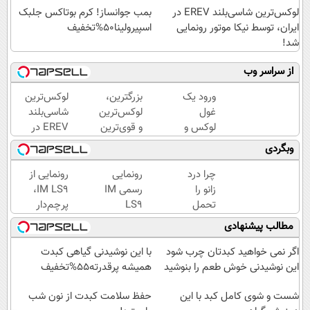
لوکس‌ترین شاسی‌بلند EREV در
بمب جوانساز! کرم بوتاکس جلبک
ایران، توسط نیکا موتور رونمایی
اسپیرولینا50%تخفیف
شد!
از سراسر وب
ورود یک
بزرگترین،
لوکس‌ترین
غول
لوکس‌ترین
شاسی‌بلند
لوکس و
و قوی‌ترین
EREV در
هوشمند
شاسی بلند
ایران،
وبگردی
به ایران،
EREV در
توسط نیکا
IM LS9
در ایران
موتور
چرا درد
رونمایی
رونمایی از
رسماً
رونمایی
رونمایی
زانو را
رسمی IM
IM LS9،
رونمایی
شد
شد!
تحمل
LS9
پرچم‌دار
شد
می‌کنی؟
لوکس‌ترین
فوق‌لوکس
مطالب پیشنهادی
خیلی
EREV در
EREV
ساده
ایران
وارد بازار
اگر نمی خواهید کبدتان چرب شود
با این نوشیدنی گیاهی کبدت
درمنزل
ایران شد
این نوشیدنی خوش طعم را بنوشید
همیشه پرقدرته55%تخفیف
درمانش
کن
شست و شوی کامل کبد با این
حفظ سلامت کبدت از نون شب