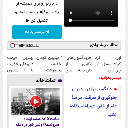
درد زانو رو برای همیشه از
یادت ببر! ◀ پرسش‌نامه رو
تکمیل کن ▶
◀ پرسش‌نامه
مطالب پیشنهادی
این کرم
خریدآمپول‌های
۱ میلیون تومان
بهترین قیمت
گیاهی،مثل اتو
لاغری از
تخفیف
داروهای لاغری،
چروکای
داروخانه های
محصولات
با ۱ میلیون
پوستتوصاف
اطرافت، ارسال
لاغری؛ یک قدم
تخفیف و ارسال
بیشتر بخوانید:
تماشاخانه
میکنه!50%تخفیف
فوری همراه با
نزدیک‌تر به
از داروخانه‌
دادگستری تهران: برای
پک یخ!
شروع کاهش
وزن
جلوگیری از سرقت، در ملأ
عام از تلفن همراه استفاده
نکنید
ساعت ۸:۱۵ ششم اوت ؛
هیروشیما / وقتی شهر در دیگ