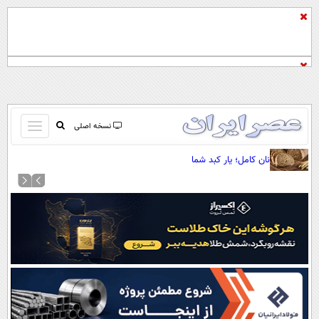
باز
نسخه اصلی
و
صفحه اول
نان کامل؛ یار کبد شما
بسته
تماس با ما
کردن
آرشیو
منو
جستجو
نظرسنجی
آب و هوا
اوقات شرعی
پیوند ها
سواد زندگی