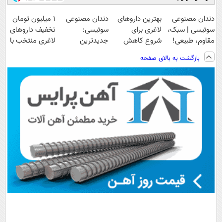
دندان مصنوعی
بهترین داروهای
دندان مصنوعی
۱ میلیون تومان
سوئیسی | سبک،
لاغری برای
سوئیسی:
تخفیف داروهای
مقاوم، طبیعی!
شروع کاهش
جدیدترین
لاغری منتخب با
ویزیت
وزن، ارسال از
فناوری اروپا،
ارسال از
بازگشت به بالای صفحه
رایگان+پرداخت
داروخانه های
سبک و مقاوم |
داروخانه نزدیکت
اقساطی😍
نزدیکت!
پرداخت قسطی