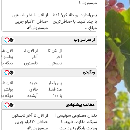
میسوزونی!
پس‌اندازت رو طلا کن! فقط
از الان تا آخر تابستون
با چند کلیک با حداقل‌ترین
حداقل 12کیلو چربی
مبلغ...
میسوزونی🧨
از سراسر وب
از الان تا
از الان تا
الان طلا
آخر
آخر
تابستون
تابستون
دیگه بده
حداقل
حداقل
سرمایه‌گ
وبگردی
12کیلو
12کیلو
طلا با ا
چربی
چربی
بی‌بهره
پس‌انداز
خرید
الان طلا
میسوزونی!
میسوزونی
طلا فقط
طلای
🧨
با ۱۰۰
آبشده
دیگه بده
هزارتومان
حتی با
سرمایه‌گ
مطالب پیشنهادی
(امن و
۱۰۰هزارتومان
طلا با ا
راحت)
بی‌بهره
دندان مصنوعی سوئیسی |
از الان تا آخر تابستون
سبک، مقاوم، طبیعی!
حداقل 12کیلو چربی
ویزیت رایگان+پرداخت
میسوزونی🧨