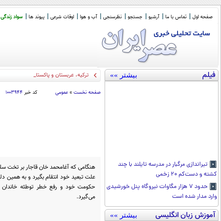
صفحه اول
تماس با ما
آرشیو
جستجو
نظرسنجی
آب و هوا
اوقات شرعی
پیوند ها
سواد زندگی
فیلم
بیشتر »»
ترکیه، عربستان و پاکستان امروز در جده تو
صفحه نخست
»
عمومی
کد خبر
۱۰۰۳۹۴۴
تیراندازی مرگبار در مدرسه تایلند با چند
هنگامی که آغامحمد خان قاجار بر تخت سلطن
کشته و دست‌کم ۲۰ زخمی
علت تبعید خود انتقام بگیرد و به همین دل
حکومت خود و رفع خطر توطئه خاندان زن
حدود ۷ هزار مگاوات نیروگاه پنل خورشیدی
می‌گیرد.
وارد مدار شده است
آموزش زبان انگلیسی
بیشتر »»