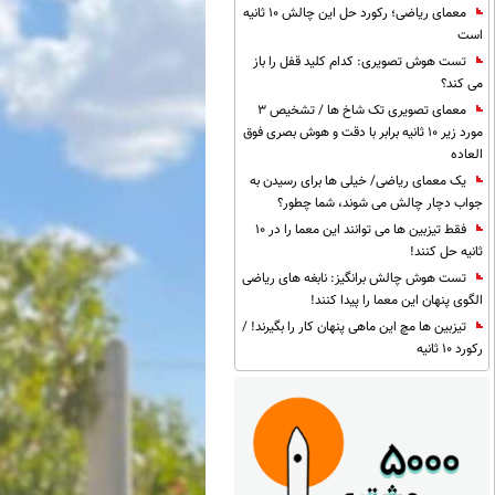
معمای ریاضی؛ رکورد حل این چالش 10 ثانیه
است
تست هوش تصویری: کدام کلید قفل را باز
می کند؟
معمای تصویری تک شاخ ها / تشخیص 3
مورد زیر 10 ثانیه برابر با دقت و هوش بصری فوق
العاده
یک معمای ریاضی/ خیلی ها برای رسیدن به
جواب دچار چالش می شوند، شما چطور؟
فقط تیزبین ها می توانند این معما را در 10
ثانیه حل کنند!
تست هوش چالش برانگیز: نابغه های ریاضی
الگوی پنهان این معما را پیدا کنند!
تیزبین ها مچ این ماهی پنهان کار را بگیرند! /
رکورد 10 ثانیه