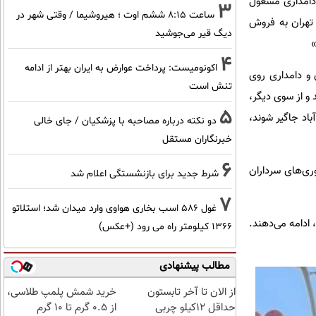
 دامداری مشغول
3
ساعت ۸:۱۵ ششم اوت ؛ هیروشیما / وقتی شهر در
 تهران به فروش
دیگ قیر می‌جوشید
»
4
اکونومیست: پرداخت عوارض به ایران بهتر از ادامه
ی و دامداری روی
تنش است
 و از سوی دیگر،
5
باد جاگیر شوند،
دو نکته درباره مصاحبه با پزشکیان / جای خالی
خبرنگاران مستقل
6
ری‌های سرداران
شرط جدید برای بازنشستگی اعلام شد
7
غول 586 اسب بخاری هواوی وارد میدان شد؛ استلاتو
 ادامه می‌دهند.
1366 کیلومتر راه می رود (+عکس)
مطالب پیشنهادی
از الان تا آخر تابستون
خرید شمش پلمپ طلاسی،
حداقل 12کیلو چربی
از ۰.۵ گرم تا ۱۰ گرم