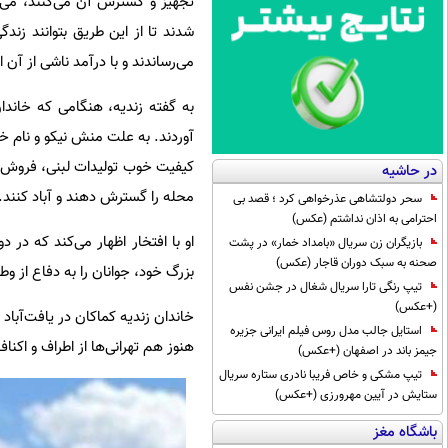
تجهیز و گسترش آن می‌کنند، می‌گ
شدند تا از این طریق بتوانند زند
می‌رساندند و با درآمد ناشی از آن 
به گفته زندیه، هنگامی که خاندان 
آوردند. به علت منش نیکو و نام خوش
کیفیت خوب تولیدات لبنی، فروش محص
در حاشیه
محله را گسترش دهند و آباد کنند.
سحر دولتشاهی عذرخواهی کرد ؛ قصد بی
احترامی به اذان نداشتم (عکس)
او با افتخار اظهار می‌کند که در
بازیگران زن سریال «بامداد خمار» در پشت
صحنه به سبک دوران قاجار (عکس)
بزرگ خود، جوانان را به دفاع از 
تیپ رنگی تارا سریال شغال در جشن نفس
(+عکس)
خاندان زندیه کماکان در یافت‌آبا
استایل جالب مدل روس فیلم ایرانی جزیره
هنوز هم تهرانی‌ها از اطراف و اکنا
جیمز باند در اصفهان (+عکس)
تیپ مشکی و خاص فریبا نادری ستاره سریال
ستایش در آیین مهرورزی (+عکس)
باشگاه مغز