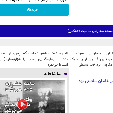
خرید شمش پلمپ طلاسی، از ۰.۵ گرم تا ۱۰ گرم
خریدطلا
نسخه سفارشی سامیت (+عکس)
ندان مصنوعی سوئیسی:
الان طلا بخر پولشو 4 ماه دیگه
دیدترین فناوری اروپا، سبک
بده! سرمایه‌گذاری طلا با
هزارتومان (ام
مقاوم | پرداخت قسطی
اقساط بی‌بهره
تماشاخانه
س خاندان سلطنتی بود