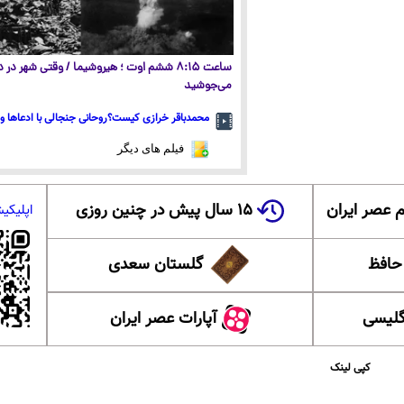
ساعت ۸:۱۵ ششم اوت ؛ هیروشیما / وقتی شهر در
می‌جوشید
محمدباقر خرازی کیست؟روحانی جنجالی با ادعاها و 
فیلم های دیگر
 عصر ایران
۱۵ سال پیش در چنین روزی
اپلیکی
 حافظ
گلستان سعدی
گلیسی
آپارات عصر ایران
کپی لینک