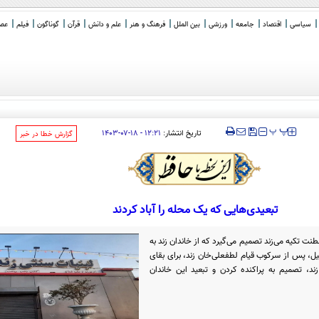
سیاسی
اقتصاد
جامعه
ورزشی
بین الملل
فرهنگ و هنر
علم و دانش
قرآن
گوناگون
فیلم
عصر 
افقنامه نظا
_
‍‍‍ پ
پ
تاریخ انتشار:
۱۲:۲۱ - ۱۸-۰۷-۱۴۰۳
‌گزارش خطا در خبر
تبعیدی‌هایی که یک محله را آباد کردند
ت تکیه می‌زند تصمیم می‌گیرد که از خاندان زند به
یل، پس از سرکوب قیام لطفعلی‌خان زند، برای بقای
د، تصمیم به پراکنده کردن و تبعید این خاندان