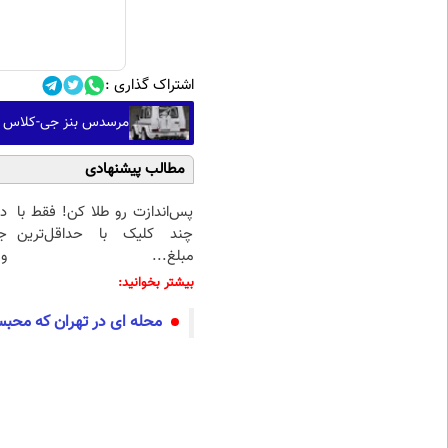
اشتراک گذاری :
مرسدس بنز جی-کلاس 
مطالب پیشنهادی
پس‌اندازت رو طلا کن! فقط با
د
چند کلیک با حداقل‌ترین
ج
مبلغ...
و 
بیشتر بخوانید:
محله ای در تهران که محب