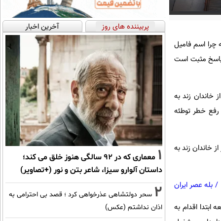
پربیننده های روز
آخرین اخبار
 آن اینکه چرا اسم فامیل
ر پاسخ مثبت است
 خاندان زند به
 رفع خطر توطئه
ند آنها را گروه گروه به جای جای ایران تبعید می‌کند و زیر نظر می‌گیرد. ۱۱خانوار از خاندان زند به
1
معماری که در 92 سالگی هنوز خلق می کند؛
داستان آلوارو سیزا، شاعر بتن و نور (+تصاویر)
/
بله عصر ایران
2
سحر دولتشاهی عذرخواهی کرد ؛ قصد بی احترامی به
 ابتدا اقدام به
اذان نداشتم (عکس)