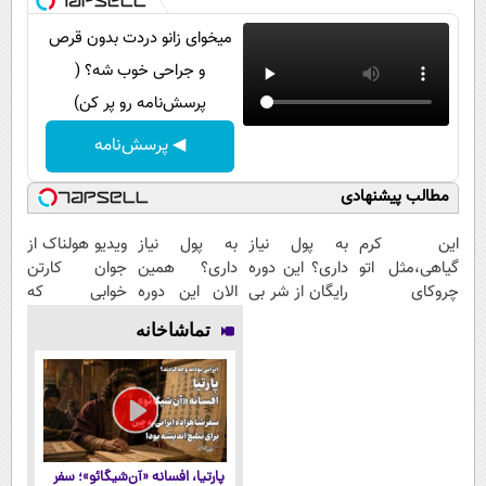
میخوای زانو دردت بدون قرص
و جراحی خوب شه؟ (
پرسش‌نامه رو پر کن)
◀ پرسش‌نامه
مطالب پیشنهادی
این کرم
به پول نیاز
به پول نیاز
ویدیو هولناک از
گیاهی،مثل اتو
داری؟ این دوره
داری؟ همین
جوان کارتن
چروکای
رایگان از شر بی
الان این دوره
خوابی که
پوستتوصاف
پولی خلاصت
رایگان رو شرکت
میلیاردر شد.
تماشاخانه
میکنه!50%تخفیف
میکنه
کن تا دیر
آموزش رایگان
نشده!
پارتیا، افسانه «آن‌شیگائو»؛ سفر