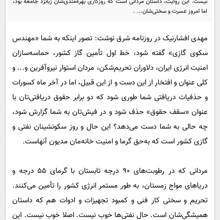
نیست. این روایت، داستان مردانی است که روزگاری بهره‌مندی‌شان زبانزد جامعه بود،
پیامک
سرگرمی
اما امروز عسرت و سختی‌شان... .
روانشناسی
فناوری
مهدی افشارنیک در روزنامه شرق نوشت: تصور اینکه به شما «مهندس
آشپزی
گوناگون
سکوی گازی» گفته شود، خط اول تأمین گاز کشور، حماسه‌سازان
دانلود
حوادث
امنیت انرژی ایران، دلاوران تحریم‌شکن، مردان استوار نیروآفرین و... و
محیط زیست
کلی عنوان و افتخار از این دست و از این قبیل، اما در آخر ماه کسورات
سلامت
و حذفیات دریافتی شما طوری شود که دو برابر حقوق دریافتی‌تان با
عنوان «سقف حقوق» حذف شود و در فیش‌تان به شما گزارش شود،
فرهنگی
چه حالی به شما دست می‌دهد؟ این حال و روز سکونشینان نفتی و
بین الملل
گازی کشور است که به‌حق گرما و امنیت خانه‌مان مدیون آنهاست.
اجتماعی
حیات وحش
مردانی که در رطوبت‌های 90 درجه تابستان با گرمای 55 درجه و
دریاهای مواج زمستان، به طور مستمر انرژی کشور را تأمین می‌کنند.
سیاست خارجی
تحریم و سختی کار فنی و کمبود تجهیزات و ادوات هم که داستان
همیشگی‌شان است. حال نفتی‌ها خوب نیست. اصلا خوب نیست. این