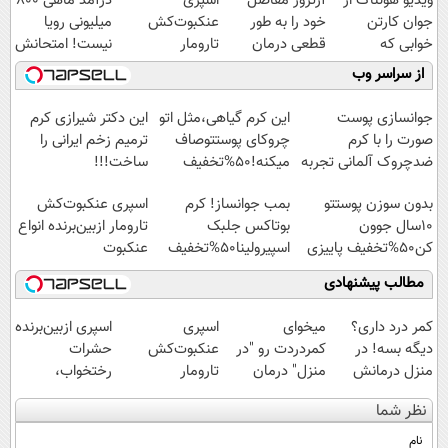
ویدیو هولناک از
آرتروز مفاصل
اسپری
درآمد ماهی 800
جوان کارتن
خود را به طور
عنکبوت‌‌کش
میلیونی رویا
خوابی که
قطعی درمان
تارومار
نیست! امتحانش
میلیاردر شد.
کنید!
ازبین‌برنده انواع
مجانیه😉
از سراسر وب
آموزش رایگان
◗پرسش‌نامه◖
عنکبوت
جوانسازی پوست
این کرم گیاهی،مثل اتو
این دکتر شیرازی کرم
صورت را با کرم
چروکای پوستتوصاف
ترمیم زخم ایرانی را
ضدچروک آلمانی تجربه
میکنه!50%تخفیف
ساخت!!!
کنید!
بدون سوزن پوستتو
بمب جوانساز! کرم
اسپری عنکبوت‌‌کش
10سال جوون
بوتاکس جلبک
تارومار ازبین‌برنده انواع
کن50%تخفیف پاییزی
اسپیرولینا50%تخفیف
عنکبوت
مطالب پیشنهادی
کمر درد داری؟
میخوای
اسپری
اسپری ازبین‌برنده
دیگه بسه! در
کمردردت رو "در
عنکبوت‌‌کش
حشرات
منزل درمانش
منزل" درمان
تارومار
رختخواب،
کن
کنی؟ (◂فیلم +
ازبین‌برنده انواع
مناسب برای
نظر شما
(◀پرسش‌نامه)
◂پرسش‌نامه)
عنکبوت
مقابله با انواع
ساس
نام