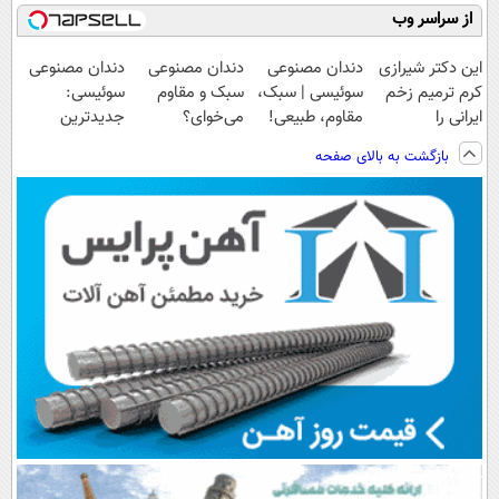
از سراسر وب
این دکتر شیرازی
دندان مصنوعی
دندان مصنوعی
دندان مصنوعی
کرم ترمیم زخم
سوئیسی | سبک،
سبک و مقاوم
سوئیسی:
ایرانی را
مقاوم، طبیعی!
می‌خوای؟
جدیدترین
ساخت!!!
ویزیت
پرداخت اقساطی
فناوری اروپا،
بازگشت به بالای صفحه
رایگان+پرداخت
هم داریم!😍 |
سبک و مقاوم |
اقساطی😍
📍تهران
پرداخت قسطی