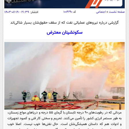
سیاسی
اقتصاد
صفحه نخست
»
اجتماعی
کد
۱۰۰۴۲۹۰
انتشار:
۲۱:۳۹ - ۱۹-۰۷-۱۴۰۳
جامعه
اقتصادی
گزارشی درباره نیروهای عملیاتی نفت که از سقف حقوق‌شان بسیار شاکی‌اند
ورزشی
اجتماعی
سکونشینان معترض
خودرو
بین الملل
حوادث
فرهنگ و هنر
سیاست خارجی
سلامت
علم و دانش
یک برش دانایی
قرآن
فناوری و It
محیط زیست
گوناگون
علمی
سفر و تفریح
فیلم
سرگرمی
اخبار کریپتو
عصر ایران 2
اقتصاد
باشگاه مغز
آموزش زبان
خواندنی ها و دیدنی ها
ورزش
مجله تصویری سلاح
مردانی که در رطوبت‌های 90 درجه تابستان با گرمای 55 درجه و دریاهای مواج زمستان،
به طور مستمر انرژی کشور را تأمین می‌کنند. تحریم و سختی کار فنی و کمبود تجهیزات
داستان کوتاه
سیاست
و ادوات هم که داستان همیشگی‌شان است. حال نفتی‌ها خوب نیست. اصلا خوب