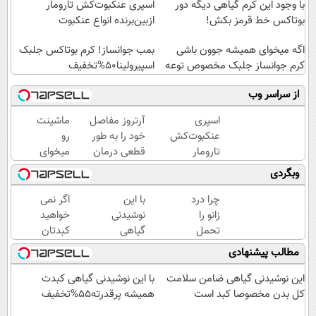
با وجود این کرم گیاهی دیگه دور
اسپری عنکبوت‌‌کش تارومار
بوتاکس خط قرمز بکش!
ازبین‌برنده انواع عنکبوت
اگه میخوای همیشه جوون باشی
بمب جوانساز! کرم بوتاکس جلبک
کرم جوانساز جلبک مخصوص توعه
اسپیرولینا50%تخفیف
از سراسر وب
اسپری
آرتروز مفاصل
ماشینت
عنکبوت‌‌کش
خود را به طور
رو
تارومار
قطعی درمان
میخوای
ازبین‌برنده
کنید!
بفروشی؟
وبگردی
انواع
◗پرسش‌نامه◖
اینجا یک
عنکبوت
روزه
چرا درد
با این
اگر نمی
برات
زانو را
نوشیدنی
خواهید
میفروشه
تحمل
گیاهی
کبدتان
می‌کنی؟
به جنگ
چرب
مطالب پیشنهادی
خیلی
با سموم
شود این
ساده
کبدت
نوشیدنی
این نوشیدنی گیاهی ضامن سلامت
با این نوشیدنی گیاهی کبدت
درمنزل
برو
خوش
کل بدن مخصوصا کبد است
همیشه پرقدرته55%تخفیف
درمانش
طعم را