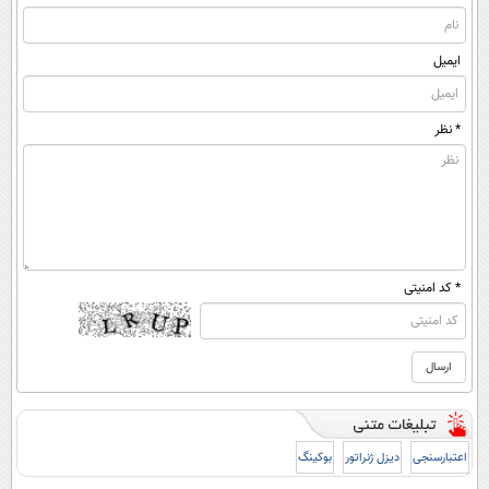
ایمیل
* نظر
* کد امنیتی
اعتبارسنجی
دیزل ژنراتور
بوکینگ