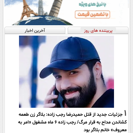
پربیننده های روز
آخرین اخبار
1
جزئیات جدید از قتل حمیدرضا رجب زاده: بلاگر زن طعمه
کشاندن مداح به قرار مرگ/ رجب زاده 6 ماه مشغول «امر به
معروف» خانم بلاگر بود