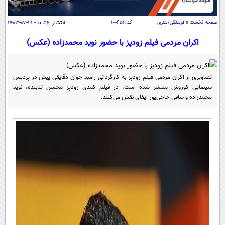
سیاسی
اقتصاد
صفحه نخست
»
فرهنگی/هنری
کد
۱۰۰۴۵۱۱
انتشار:
۱۰:۵۶ - ۲۱-۰۷-۱۴۰۳
جامعه
اقتصادی
اکران مردمی فیلم زودپز با حضور نوید محمدزاده (عکس)
ورزشی
اجتماعی
خودرو
بین الملل
حوادث
تصاویری از اکران مردمی فیلم زودپز به کارگردانی رامبد جوان دقایقی پیش در پردیس
سینمایی کوروش منتشر شده است. در فیلم کمدی زودپز محسن تنابنده، نوید
فرهنگ و هنر
سیاست خارجی
سلامت
محمدزاده و ساقی حاجی‌پور ایفای نقش می‌کنند.
علم و دانش
یک برش دانایی
قرآن
فناوری و It
محیط زیست
گوناگون
علمی
سفر و تفریح
فیلم
سرگرمی
اخبار کریپتو
عصر ایران 2
اقتصاد
باشگاه مغز
آموزش زبان
خواندنی ها و دیدنی ها
ورزش
مجله تصویری سلاح
داستان کوتاه
سیاست