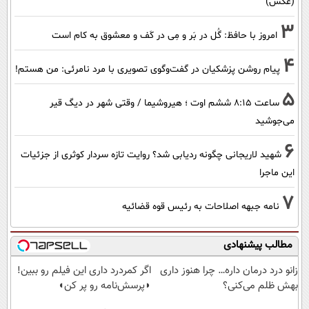
(عکس)
3
امروز با حافظ: گُل در بَر و مِی در کَف و معشوق به کام است
4
پیام روشن پزشکیان در گفت‌و‌گوی تصویری با مرد نامرئی: من هستم!
5
ساعت ۸:۱۵ ششم اوت ؛ هیروشیما / وقتی شهر در دیگ قیر
می‌جوشید
6
شهید لاریجانی چگونه ردیابی شد؟ روایت تازه سردار کوثری از جزئیات
این ماجرا
7
نامه جبهه اصلاحات به رئیس قوه قضائیه
مطالب پیشنهادی
زانو درد درمان داره… چرا هنوز داری
اگر کمردرد داری این فیلم رو ببین!
بهش ظلم می‌کنی؟
◗پرسش‌نامه رو پر کن◖