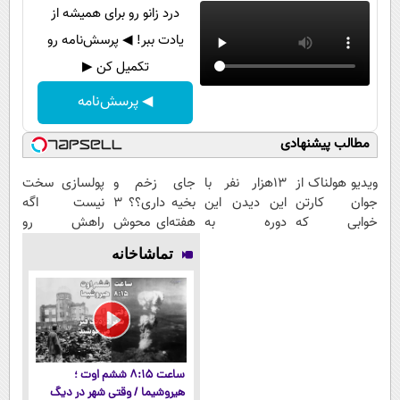
درد زانو رو برای همیشه از
یادت ببر! ◀ پرسش‌نامه رو
تکمیل کن ▶
◀ پرسش‌نامه
مطالب پیشنهادی
ویدیو هولناک از
13هزار نفر با
جای زخم و
پولسازی سخت
جوان کارتن
این دیدن این
بخیه داری؟؟ 3
نیست اگه
خوابی که
دوره به
هفته‌ای محوش
راهش رو
میلیاردر شد.
آرزوهاشون
کن!
بدونی! " دوره
تماشاخانه
آموزش رایگان
رسیدن |
رایگان "
ثبت‌‌نام رایگان
ساعت ۸:۱۵ ششم اوت ؛
هیروشیما / وقتی شهر در دیگ