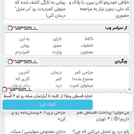
خلافی خودروتو الان ببین، با پلاک و
روشی به تازگی کشف شده که
کد ملی، بدون نیاز به مراجعه
میتونی کمردردت رو "در منزل"
حضوری
درمان کنی!
از سراسر وب
55%
دارای
به این
تخفیف
مجوز
روش
معجون
وزارت
کمردردم
پاکسازی
بهداشت
خوب شد.
وبگردی
کبد فقط
و سیب
(پرسشنامه)
تا
سلامت
جراحی کمر
درمان
آخرین
امشب
ممنوع شده!
کمر
کاری که
میخوای کمرت
درد
برای درمان
رو در منزل
در
کمردرد
مطالب پیشنهادی
اجاره‌ قسطی ویلا! از کلبه تا آپارتمان مبله رو تو 4 قسط
درمان کنی؟
خانه
انجام میدی
اجاره کن.
کلیک کن!
((پرسش‌نامه))
(پرسشنامه)
دندان مصنوعی سبک و مقاوم
میخوای برای کمر درد زیر تیغ
می‌خوای؟ پرداخت اقساطی هم
جراحی بری؟! ◗پرسش‌نامه رو پر
داریم!😍 | 📍تهران
کن◖
زانو درد رو تحمل می‌کنی که چی؟
دندان مصنوعی سوئیسی | سبک،