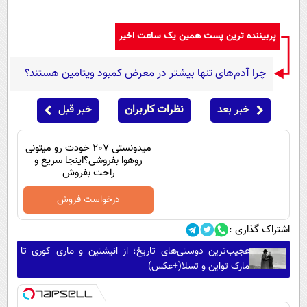
پربیننده ترین پست همین یک ساعت اخیر
چرا آدم‌های تنها بیشتر در معرض کمبود ویتامین هستند؟
خبر بعد
نظرات کاربران
خبر قبل
میدونستی 207 خودت رو میتونی
روهوا بفروشی؟اینجا سریع و
راحت بفروش
درخواست فروش
اشتراک گذاری :
عجیب‌ترین دوستی‌های تاریخ؛ از انیشتین و ماری کوری تا
مارک تواین و تسلا(+عکس)