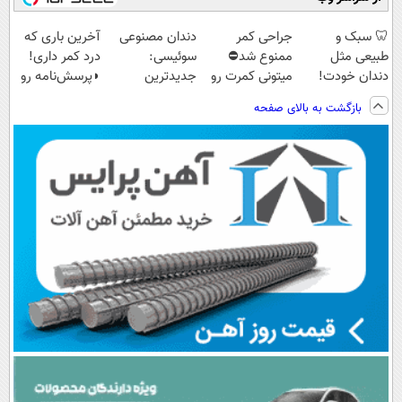
🦷 سبک و
جراحی کمر
دندان مصنوعی
آخرین باری که
طبیعی مثل
ممنوع شد⛔
سوئیسی:
درد کمر داری!
دندان خودت!
میتونی کمرت رو
جدیدترین
◗پرسش‌نامه رو
نصب آسان و
در منزل درمان
فناوری اروپا،
پر کن◖
بازگشت به بالای صفحه
پرداخت اقساطی
کنی! 👈🏻
سبک و مقاوم |
💳 📍 تهران
پرسش‌نامه
پرداخت قسطی