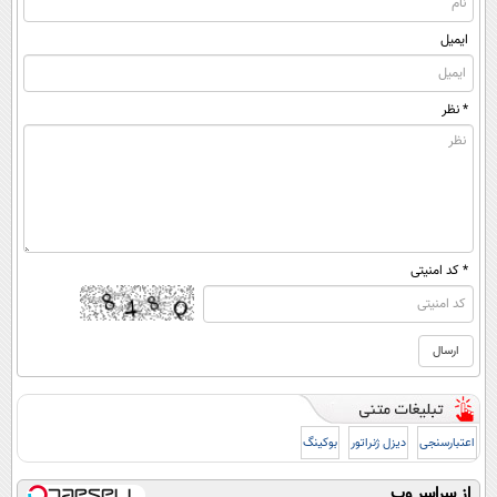
ایمیل
* نظر
* کد امنیتی
اعتبارسنجی
دیزل ژنراتور
بوکینگ
از سراسر وب