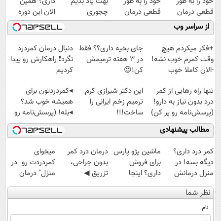
خود را به طور
خود را به طور
بهت یاد بدیم
داری؟ همین
قطعی درمان
قطعی درمان
چجوری
الان این دوره
کنید!
کنید!
پولدارشی! باور
رایگان رو شرکت
از سراسر وب
◗پرسش‌نامه◖
◂پرسش‌نامه▸
نداری امتحانش
کن تا دیر نشده!
مجانیه
+فکر میکردم هیچ
جای بخیه داری؟؟ فقط
دنبال درمان کمردرد
وقت کمرم خوب نشه!
در 3 هفته ترمیمش
نگرد❗ راهکارش رو پیدا
-الان کاملا خوب
کن!😍
کردیم
شدید؟ +بله
تنها راه رهایی از کمر
این دکتر شیرازی کرم
◂کمردردتون برای
درد بدون نیاز به دارو!
ترمیم زخم ایرانی را
همیشه خوب شد؟
(پرسش‌نامه رو پر کن)
ساخت!!!
◂بله! (پرسش‌نامه رو
حتما پر کن)
مطالب پیشنهادی
کمر درد داری؟
ماشین پژو پارس
درمان درد کمر
میخوای
دیگه بسه! در
برای فروش
بدون جراحی،
کمردردت رو "در
منزل درمانش
داری؟ اینجا
تزریق ◀
منزل" درمان
کن
سریع بفروشش
پرسش‌نامه رو پر
کنی؟ (◂فیلم +
نظر شما
(◀پرسش‌نامه)
کن ▶
◂پرسش‌نامه)
نام