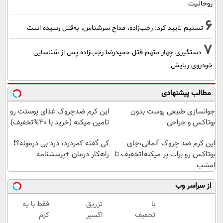
روحانیت
6
تسنیم تایید کرد: رجب‌زاده، مداح سرشناس، به‌قتل رسیده است
7
دستگیری چهار متهم قتل حمیدرضا رجب‌زاده پس از شناسایی
خودروی ربایش
مطالب پیشنهادی
جوانسازی طبیعی پوست بدون
این کرم ضدچروک غذای پوستت رو
بوتاکس و جراحی
تامین میکنه (خرید با 40%تخفیف)
این کرم ضد چروک آلمانی،جای
کی گفته کمردرد، درد بی درمونه؟❗
بوتاکس رو برات پر میکنه!تخفیف تا
راهکار درمان +پرسشنامه
امشب
از سراسر وب
با
تزریق
فقط با یه
تخفیف
اکسیر
کرم