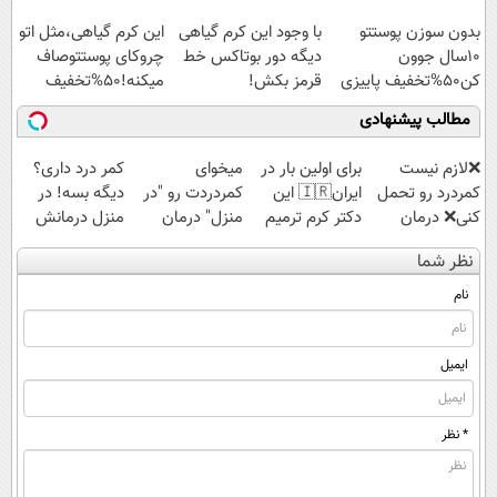
اسپیرولینا با تخفیف
بدون سوزن پوستتو
با وجود این کرم گیاهی
این کرم گیاهی،مثل اتو
ویژه
10سال جوون
دیگه دور بوتاکس خط
چروکای پوستتوصاف
کن50%تخفیف پاییزی
قرمز بکش!
میکنه!50%تخفیف
مطالب پیشنهادی
❌لازم نیست
برای اولین بار در
میخوای
کمر درد داری؟
کمردرد رو تحمل
ایران🇮🇷 این
کمردردت رو "در
دیگه بسه! در
کنی❌ درمان
دکتر کرم ترمیم
منزل" درمان
منزل درمانش
بدون جراحی و
کننده 23 روزه
کنی؟ (◂فیلم +
کن
نظر شما
قرص
ساخت!
◂پرسش‌نامه)
(◀پرسش‌نامه)
(پرسشنامه)
نام
ایمیل
* نظر