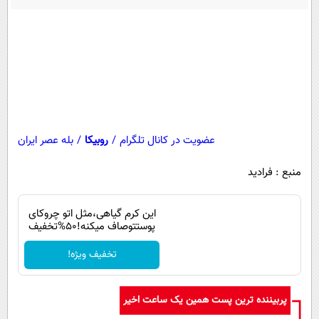
پیامک
سرگرمی
روانشناسی
فناوری
آشپزی
گوناگون
دانلود
حوادث
محیط زیست
عضویت در کانال تلگرام
/
روبیکا
/
بله عصر ایران
سلامت
فرهنگی
منبع : فرادید
بین الملل
این کرم گیاهی،مثل اتو چروکای
اجتماعی
پوستتوصاف میکنه!50%تخفیف
حیات وحش
تخفیف ویژه!
سیاست خارجی
پربیننده ترین پست همین یک ساعت اخیر