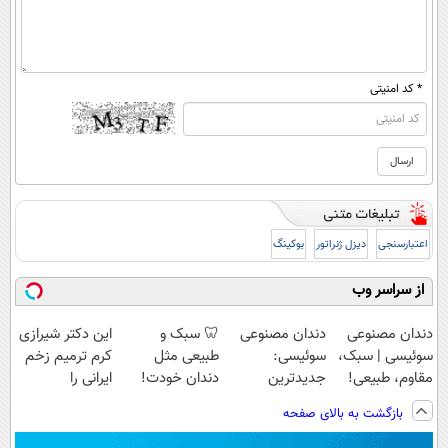
* کد امنیتی
اعتبارسنجی
دیزل ژنراتور
بوکینگ
از سراسر وب
دندان مصنوعی
دندان مصنوعی
🦷 سبک و
این دکتر شیرازی
سوئیسی | سبک،
سوئیسی:
طبیعی مثل
کرم ترمیم زخم
مقاوم، طبیعی!
جدیدترین
دندان خودت!
ایرانی را
ویزیت
فناوری اروپا،
نصب آسان و
ساخت!!!
بازگشت به بالای صفحه
رایگان+پرداخت
سبک و مقاوم |
پرداخت اقساطی
اقساطی😍
پرداخت قسطی
💳 📍 تهران