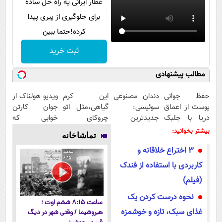
عطار ایرانی یه راه حل ساده
برای جلوگیری از پیری پیدا
کرده!حتما ببین
ثبت خرید
مطالب پیشنهادی
حفظ جوانی
دندان مصنوعی
این کرم
ویدیو هولناک از
پوست از اعماق
سوئیسی:
گیاهی،مثل اتو
جوان کارتن
دریا با جلبک
جدیدترین
چروکای
خوابی که
اسپیرولینا
فناوری اروپا،
پوستتوصاف
میلیاردر شد.
بیشتر بخوانید:
تماشاخانه
سبک و مقاوم |
میکنه!50%تخفیف
آموزش رایگان
۳ اختراع خلاقانه و
پرداخت قسطی
کاربردی با استفاده از فندک
(فیلم)
نحوه درست کردن یک
ساعت ۸:۱۵ ششم اوت ؛
غذای سبک، تازه و خوشمزه
هیروشیما / وقتی شهر در دیگ