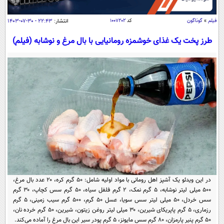
سیاسی
اقتصاد
فیلم
»
گوناگون
کد
۱۰۰۷۲۰۲
انتشار:
۲۲:۴۳ - ۳۰-۰۷-۱۴۰۳
جامعه
اقتصادی
طرز پخت یک غذای خوشمزه رومانیایی با بال مرغ و نوشابه (فیلم)
ورزشی
اجتماعی
خودرو
بین الملل
حوادث
فرهنگ و هنر
سیاست خارجی
سلامت
علم و دانش
یک برش دانایی
قرآن
فناوری و It
محیط زیست
گوناگون
علمی
سفر و تفریح
فیلم
سرگرمی
اخبار کریپتو
عصر ایران 2
اقتصاد
باشگاه مغز
در این ویدئو یک آشپز اهل رومانی با مواد اولیه شامل: ۵۰ گرم کره، ۲۰ عدد بال مرغ،
آموزش زبان
۵۰۰ میلی لیتر نوشابه، ۵ گرم نمک، ۲ گرم فلفل سیاه، ۵۰ گرم سس کچاپ، ۳۰ گرم
خواندنی ها و دیدنی ها
ورزش
مجله تصویری سلاح
سس خردل، ۵۰ میلی لیتر سس سویا، عسل ۵۰ گرم، ۵۰۰ گرم سیب زمینی، ۵ گرم
داستان کوتاه
رزماری، ۵ گرم پاپریکای شیرین، ۳۰ میلی لیتر روغن زیتون، شیرین، ۵۰ گرم خرده نان،
سیاست
۵۰ گرم پنیر پارمزان، ۸۰ گرم سس مایونز، ۵ گرم پودر سیر این بال مرغ را آماده می‌کند.