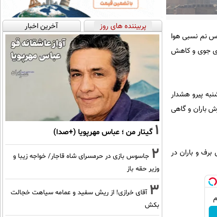
پربیننده های روز
آخرین اخبار
وس نم نسبی هوا
های جوی و کاهش
شنبه پیرو هشدار
رش باران و گاهی
1
گیتار من ؛ عباس مهرپویا (+صدا)
2
برف و باران در
جاسوس بازی در حرمسرای شاه قاجار/ خواجه زیبا و
وزیر حقه باز
3
آقای خرازی! از ریش سفید و عمامه سیاهت خجالت
بکش