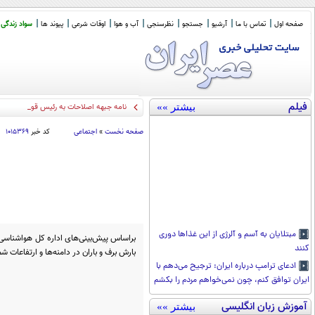
صفحه اول
تماس با ما
آرشیو
جستجو
نظرسنجی
آب و هوا
اوقات شرعی
پیوند ها
سواد زندگی
فیلم
بیشتر »»
نامه جبهه اصلاحات به رئیس قوه قضائیه
صفحه نخست
»
اجتماعی
کد خبر
۱۰۱۵۳۶۹
مبتلایان به آسم و آلرژی از این غذا‌ها دوری
براساس پیش‌بینی‌های اداره کل هواشناسی ا
کنند
بارش برف و باران در دامنه‌ها و ارتفاعات ش
ادعای ترامپ درباره ایران: ترجیح می‌دهم با
ایران توافق کنم، چون نمی‌خواهم مردم را بکشم
آموزش زبان انگلیسی
بیشتر »»