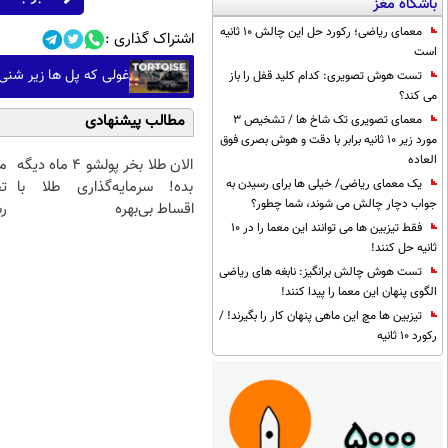
باشگاه مغز
معمای ریاضی؛ رکورد حل این چالش 10 ثانیه
اشتراک گذاری :
است
غولی که پل ها زیر شن
تست هوش تصویری: کدام کلید قفل را باز
می کند؟
مطالب پیشنهادی
معمای تصویری تک شاخ ها / تشخیص 3
مورد زیر 10 ثانیه برابر با دقت و هوش بصری فوق
العاده
الان طلا بخر پولشو 4 ماه دیگه
م
یک معمای ریاضی/ خیلی ها برای رسیدن به
بده! سرمایه‌گذاری طلا با
تح
جواب دچار چالش می شوند، شما چطور؟
اقساط بی‌بهره
رس
فقط تیزبین ها می توانند این معما را در 10
ثانیه حل کنند!
تست هوش چالش برانگیز: نابغه های ریاضی
الگوی پنهان این معما را پیدا کنند!
تیزبین ها مچ این ماهی پنهان کار را بگیرند! /
رکورد 10 ثانیه