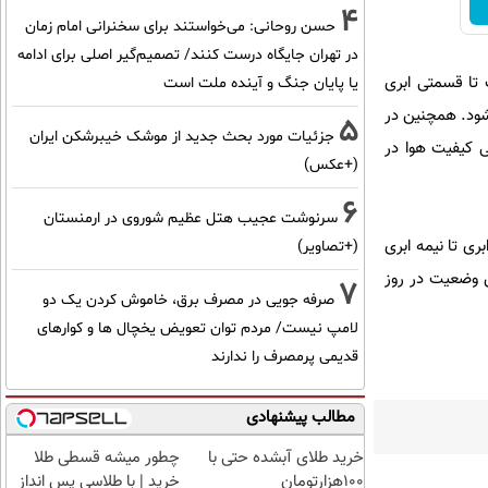
4
حسن روحانی: می‌خواستند برای سخنرانی امام زمان
در تهران جایگاه درست کنند/ تصمیم‌گیر اصلی برای ادامه
 تا قسمتی ابری
یا پایان جنگ و آینده ملت است
‌شود. همچنین در
5
جزئیات مورد بحث جدید از موشک خیبرشکن ایران
 کیفیت هوا در
(+عکس)
6
سرنوشت عجیب هتل عظیم شوروی در ارمنستان
آسمان تا قسمتی ابری تا نیمه ابری
(+تصاویر)
ن وضعیت در روز
7
صرفه جویی در مصرف برق، خاموش کردن یک دو
لامپ نیست/ مردم توان تعویض یخچال ها و کوارهای
قدیمی پرمصرف را ندارند
مطالب پیشنهادی
خرید طلای آبشده حتی با
چطور میشه قسطی طلا
۱۰۰هزارتومان
خرید | با طلاسی پس انداز