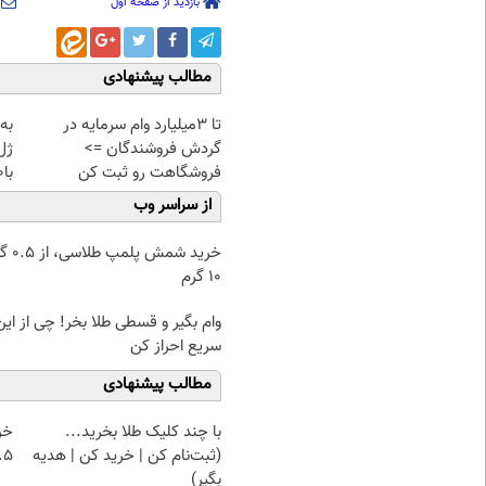
بازدید از صفحه اول
مطالب پیشنهادی
تا 3میلیارد وام سرمایه در
به
گردش فروشندگان =>
ژل
فروشگاهت رو ثبت کن
با40%تخفیف)
از سراسر وب
خرید شمش پ
۱۰ گرم
وام بگیر و قسطی طلا بخر! چی از این 
سریع احراز کن
مطالب پیشنهادی
با چند کلیک طلا بخرید...
خر
(ثبت‌نام کن | خرید کن | هدیه
۰.۵ گرم تا
بگیر)