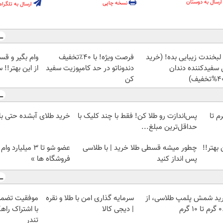
ارسال به دوستان
نسخه چاپی
ارسال به تلگرام
 لبخندت زیبایی بده! (خرید
فرصت ویژه! با 40٪تخفیف
وام بگیر و ق
 سفیدکننده دندان
دندوناتو در حد کامپوزیت سفید
از این بهتر!! 
کن
لمپ طلاسی، از ۰.۵ گرم تا
پس‌اندازت رو طلا کن! فقط با چند کلیک با
خرید طلای آبشده حتی با ۱۰۰هزارتوما
حداقل‌ترین مبلغ...
بهتر!!
چطور میشه قسطی طلا خرید | با طلاسی
عضو شو تا 3 میلیار
پس انداز کنید
فروشگاه ها »
ید شمش پلمپ طلاسی، از
سرمایه گذاری امن با طلا و نقره
موفقیت تضمی
 ۱۰ گرم
| دیجی کالا
با اشتراک راهک
تندر