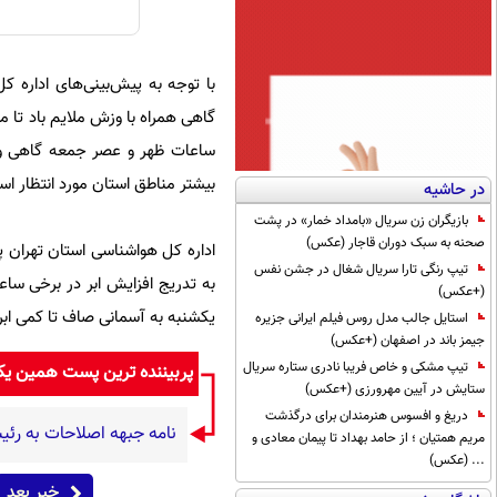
با توجه به پیش‌بینی‌های اداره 
گاهی همراه با وزش ملایم باد تا م
ساعات ظهر و عصر جمعه گاهی وزش
بیشتر مناطق استان مورد انتظار ا
در حاشیه
بازیگران زن سریال «بامداد خمار» در پشت
صحنه به سبک دوران قاجار (عکس)
تیپ رنگی تارا سریال شغال در جشن نفس
به تدریج افزایش ابر در برخی سا
(+عکس)
یکشنبه به آسمانی صاف تا کمی ابر
استایل جالب مدل روس فیلم ایرانی جزیره
جیمز باند در اصفهان (+عکس)
تیپ مشکی و خاص فریبا نادری ستاره سریال
پربیننده ترین پست همین ی
ستایش در آیین مهرورزی (+عکس)
دریغ و افسوس هنرمندان برای درگذشت
نامه جبهه اصلاحات به رئی
مریم همتیان ؛ از حامد بهداد تا پیمان معادی و
... (عکس)
خبر بعد