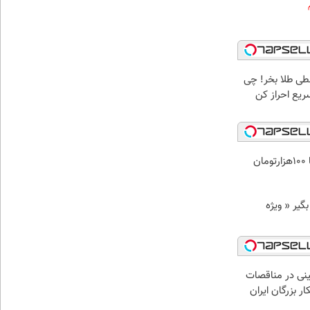
سطی طلا بخر! چی
سریع احراز کن
ن
د وام بگیر « ویژه
نی در مناقصات
ار بزرگان ایران