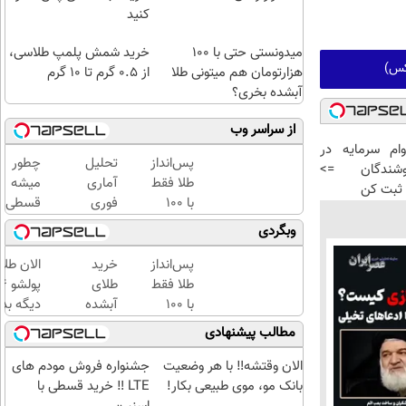
کنید
میدونستی حتی با ۱۰۰
خرید شمش پلمپ طلاسی،
کس)
هزارتومان هم میتونی طلا
از ۰.۵ گرم تا ۱۰ گرم
آبشده بخری؟
از سراسر وب
رد وام سرمایه در
پس‌انداز
تحلیل
چطور
شندگان =>
طلا فقط
آماری
میشه
ثبت کن
با ۱۰۰
فوری
قسطی
هزارتومان
معادلات
طلا
وبگردی
(امن و
ساختاری
خرید |
راحت)
تفسیری
با
پس‌انداز
خرید
الان طلا
با
طلاسی
طلا فقط
طلای
آموزش
پس
با ۱۰۰
آبشده
دیگه بده
کامل
انداز
هزارتومان
حتی با
سرمایه‌گ
مطالب پیشنهادی
حتی یک
کنید
(امن و
۱۰۰هزارتومان
طلا با ا
روزه !!
راحت)
بی‌بهره
الان وقتشه‼️ با هر وضعیت
جشنواره فروش مودم های
بانک مو، موی طبیعی بکار!
LTE ‼️ خرید قسطی با