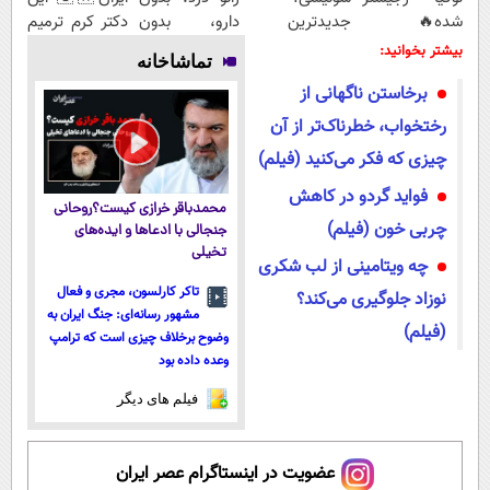
شده🔥
جدیدترین
دارو، بدون
دکتر کرم ترمیم
(پرداخت درب
فناوری اروپا،
تزریق، بدون
کننده 23 روزه
بیشتر بخوانید:
تماشاخانه
منزل + تخفیف
سبک و مقاوم |
جراحی!
ساخت!
برخاستن ناگهانی از
ویژه)
پرداخت قسطی
(پرسش‌نامه)
رختخواب، خطرناک‌تر از آن
چیزی که فکر می‌کنید (فیلم)
فواید گردو در کاهش
محمدباقر خرازی کیست؟روحانی
چربی خون (فیلم)
جنجالی با ادعاها و ایده‌های
تخیلی
چه ویتامینی از لب شکری
تاکر کارلسون، مجری و فعال
نوزاد جلوگیری می‌کند؟
مشهور رسانه‌ای: جنگ ایران به
(فیلم)
وضوح برخلاف چیزی است که ترامپ
وعده داده بود
فیلم های دیگر
عضویت در اینستاگرام عصر ایران