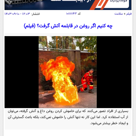
سیاسی
اقتصاد
فیلم
»
سلامت
کد
۱۰۱۷۷۴۳
انتشار:
۱۲:۰۳ - ۱۰-۰۹-۱۴۰۳
جامعه
اقتصادی
چه کنیم اگر روغن در قابلمه آتش گرفت؟ (فیلم)
ورزشی
اجتماعی
خودرو
بین الملل
حوادث
فرهنگ و هنر
سیاست خارجی
سلامت
علم و دانش
یک برش دانایی
قرآن
فناوری و It
محیط زیست
گوناگون
علمی
سفر و تفریح
فیلم
سرگرمی
اخبار کریپتو
عصر ایران 2
اقتصاد
باشگاه مغز
بسیاری از افراد تصور می‌کنند که برای خاموش کردن روغن داغ و آتش گرفته، می‌توان
آموزش زبان
خواندنی ها و دیدنی ها
ورزش
از آب استفاده کرد. اما این کار نه تنها آتش را خاموش نمی‌کند، بلکه باعث گسترش آن
مجله تصویری سلاح
و ایجاد خطر بیشتر می‌شود.
داستان کوتاه
سیاست