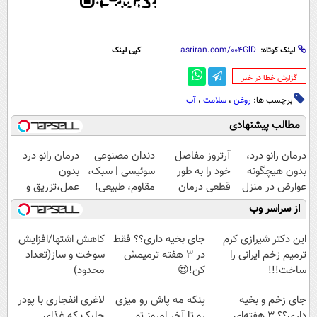
لینک کوتاه:
کپی لینک
‌گزارش خطا در خبر
برچسب ها:
روغن
،
سلامت
،
آب
مطالب پیشنهادی
درمان زانو درد،
آرتروز مفاصل
دندان مصنوعی
درمان زانو درد
بدون هیچگونه
خود را به طور
سوئیسی | سبک،
بدون
عوارض در منزل
قطعی درمان
مقاوم، طبیعی!
عمل،تزریق و
(◂پرسش‌نامه)
کنید!
ویزیت
دارو
از سراسر وب
◗پرسش‌نامه◖
رایگان+پرداخت
(◂پرسش‌نامه)
اقساطی😍
این دکتر شیرازی کرم
جای بخیه داری؟؟ فقط
کاهش اشتها/افزایش
ترمیم زخم ایرانی را
در 3 هفته ترمیمش
سوخت و ساز(تعداد
ساخت!!!
کن!😍
محدود)
جای زخم و بخیه
پنکه مه پاش رو میزی
لاغری انفجاری با پودر
داری؟؟ 3 هفته‌ای
رو تا آخر امروز تو
جلبک که غذای