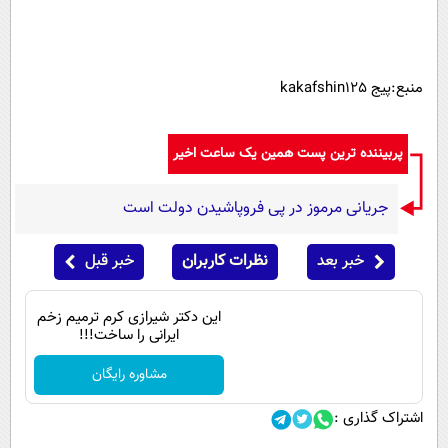
پیامک
سرگرمی
روانشناسی
فناوری
آشپزی
گوناگون
منبع:پیج kakafshin125
دانلود
حوادث
پربیننده ترین پست همین یک ساعت اخیر
محیط زیست
سلامت
جریانی مرموز در پی فروپاشیدن دولت است
فرهنگی
خبر بعد
نظرات کاربران
خبر قبل
بین الملل
اجتماعی
این دکتر شیرازی کرم ترمیم زخم
ایرانی را ساخت!!!
حیات وحش
مشاوره رایگان
سیاست خارجی
اشتراک گذاری :