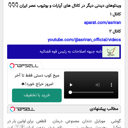
ویدئوهای دیدنی دیگر در کانال های آپارات و یوتیوب عصر ایران 👇👇👇
کانال 1
aparat.com/asriran
کانال 2
youtube.com/@asriran_official/videos
نامه جبهه اصلاحات به رئیس قوه قضائیه
میخ کوب دستی فقط تا آخر
امروز حراج خورد!🔥
خرید با تخفیف
مطالب پیشنهادی
گوشی موبایل
دندان مصنوعی
درمان قطعی
برای اولین بار در
نوکیا رجیستر
سوئیسی:
زانو درد، بدون
ایران🇮🇷 این