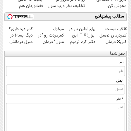
محوش کن!
تخفیف بخر درب منزل
فضانوردان هم
پرداخت کن 🔥
هست(به همراه پک
مطالب پیشنهادی
هدیه)
❌لازم نیست
برای اولین بار در
میخوای
کمر درد داری؟
کمردرد رو تحمل
ایران🇮🇷 این
کمردردت رو "در
دیگه بسه! در
کنی❌ درمان
دکتر کرم ترمیم
منزل" درمان
منزل درمانش
بدون جراحی و
کننده 23 روزه
کنی؟ (◂فیلم +
کن
نظر شما
قرص
ساخت!
◂پرسش‌نامه)
(◀پرسش‌نامه)
(پرسشنامه)
نام
ایمیل
* نظر