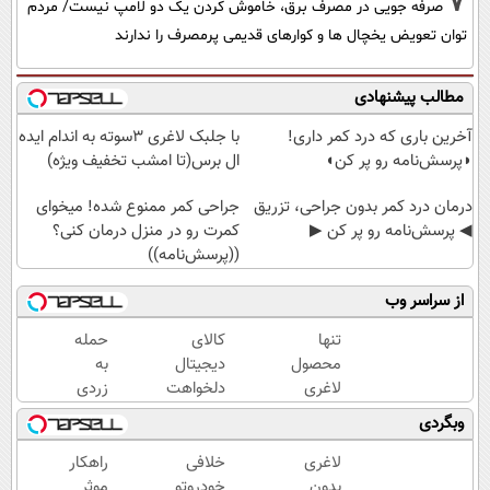
7
صرفه جویی در مصرف برق، خاموش کردن یک دو لامپ نیست/ مردم
توان تعویض یخچال ها و کوارهای قدیمی پرمصرف را ندارند
مطالب پیشنهادی
آخرین باری که درد کمر داری!
با جلبک لاغری 3سوته به اندام ایده
◗پرسش‌نامه رو پر کن◖
ال برس(تا امشب تخفیف ویژه)
درمان درد کمر بدون جراحی، تزریق
جراحی کمر ممنوع شده! میخوای
◀ پرسش‌نامه رو پر کن ▶
کمرت رو در منزل درمان کنی؟
((پرسش‌نامه))
از سراسر وب
تنها
کالای
حمله
محصول
دیجیتال
به
لاغری
دلخواهت
زردی
گیاهی
رو قسطی
دندان
وبگردی
با
بخر 🛒
ها با
عملکرد
درخواست
ژل
لاغری
خلافی
راهکار
3گانه
اعتبار بده
سفید
بدون
خودروتو
موثر