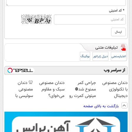
* کد امنیتی
اعتبارسنجی
دیزل ژنراتور
بوکینگ
از سراسر وب
دندان مصنوعی
جراحی کمر
دندان مصنوعی
🦷 دندان
با تکنولوژی
ممنوع شد⛔
سبک و مقاوم
مصنوعی
دیجیتال
میتونی کمرت رو
می‌خوای؟
سوئیسی با
سوئیسی🇨🇭
در منزل درمان
پرداخت اقساطی
تکنولوژی
بازگشت به بالای صفحه
کنی! 👈🏻
هم داریم!😍 |
دیجیتال |
پرسش‌نامه
📍تهران
پرداخت در 4
قسط |📍 تهران