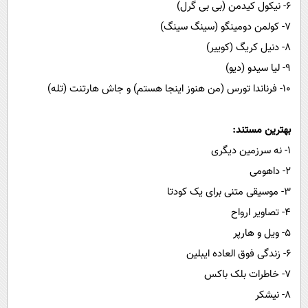
۶- نیکول کیدمن (بی بی گرل)
۷- کولمن دومینگو (سینگ سینگ)
۸- دنیل کریگ (کوییر)
۹- لیا سیدو (دیو)
۱۰- فرناندا تورس (من هنوز اینجا هستم) و جاش هارتنت (تله)
بهترین مستند:
۱- نه سرزمین دیگری
۲- داهومی
۳- موسیقی متنی برای یک‌ کودتا
۴- تصاویر ارواح
۵- ویل و هارپر
۶- زندگی فوق العاده ایبلین
۷- خاطرات بلک باکس
۸- نیشکر