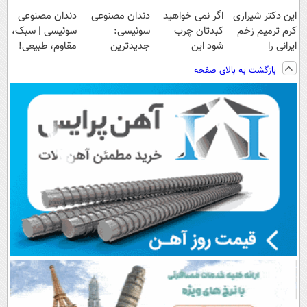
این دکتر شیرازی
اگر نمی خواهید
دندان مصنوعی
دندان مصنوعی
کرم ترمیم زخم
کبدتان چرب
سوئیسی:
سوئیسی | سبک،
ایرانی را
شود این
جدیدترین
مقاوم، طبیعی!
ساخت!!!
نوشیدنی خوش
فناوری اروپا،
ویزیت
بازگشت به بالای صفحه
طعم را بنوشید
سبک و مقاوم |
رایگان+پرداخت
پرداخت قسطی
اقساطی😍