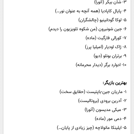
۳- شان بیکر (آنورا)
۴- پایال کاپادیا (همه آنچه به عنوان نور…)
۵- لوکا گودانینیو (چالشگران)
۶- جین شونبرون (من شکوه تلویزیون را دیدم)
۷- کورالی فارگیت (ماده)
۸- ژاک اودیار (امیلیا پرز)
۹- برتران بونلو (دیو)
۱۰- ادوارد برگر (دیدار محرمانه)
بهترین بازیگر:
۱- ماریان جین-باپتیست (حقایق سخت)
۲- آدرین برودی (بروتالیست)
۳- میکی مدیسون (آنورا)
۴- دمی مور (ماده)
۵- ایلینکا مانولاچه (چیز زیادی از پایان…)