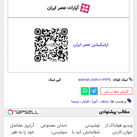
آپارات عصر ایران
اپلیکیشن عصر ایران
لینک کوتاه:
کپی لینک
‌گزارش خطا در خبر
برچسب ها:
منتقد
،
آنورا
،
فیلم
،
سینما
مطالب پیشنهادی
ویدیو هولناک از
نوشیدنی
دندان مصنوعی
آرتروز مفاصل
جوان کارتن
شفابخش کبد با
سوئیسی:
خود را به طور