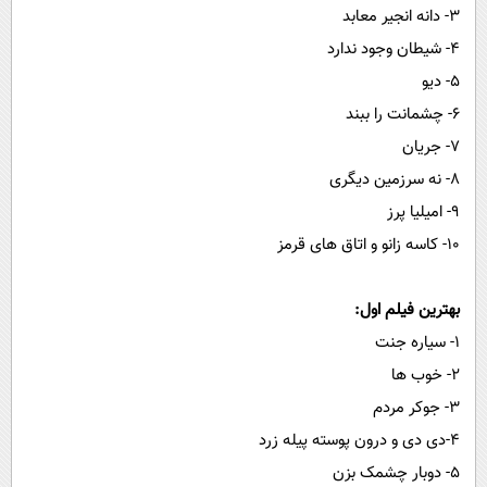
۳- دانه انجیر معابد
۴- شیطان وجود ندارد
۵- دیو
۶- چشمانت را ببند
۷- جریان
۸- نه سرزمین دیگری
۹- امیلیا پرز
۱۰- کاسه زانو و اتاق های قرمز
بهترین فیلم اول:
۱- سیاره جنت
۲- خوب ها
۳- جوکر مردم
۴-دی دی و درون پوسته پیله زرد
۵- دوبار چشمک بزن