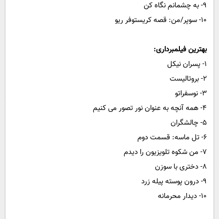
۹- به چشمانم نگاه کن
۱۰- سوپر/من: قصه کریستوفر ریو
بهترین فیلمبرداری:
۱- پسران نیکل
۲- بروتالیست
۳- نوسفراتو
۴- همه آنچه به عنوان نور تصور می کنیم
۵- چالشگران
۶- تل ماسه: قسمت دوم
۷- من شکوه تلویزیون را دیدم
۸- دختری با سوزن
۹- درون پوسته پیله زرد
۱۰- دیدار محرمانه