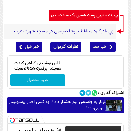
پربیننده ترین پست همین یک ساعت اخیر
زنِ بادیگارد محافظ نیوشا ضیغمی در مسجد شهرک غرب
خبر بعد
نظرات کاربران
خبر قبل
با این نوشیدنی گیاهی کبدت
همیشه پرقدرته55%تخفیف
خرید محصول
اشتراک گذاری :
تارتار به جاسوس تیم هشدار داد / چه کسی اخبار پرسپولیس
را لو می‌دهد؟
😍 بهترین ابزار برای نجاری و