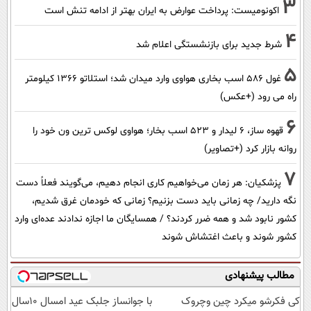
3
اکونومیست: پرداخت عوارض به ایران بهتر از ادامه تنش است
4
شرط جدید برای بازنشستگی اعلام شد
5
غول 586 اسب بخاری هواوی وارد میدان شد؛ استلاتو 1366 کیلومتر
راه می رود (+عکس)
6
قهوه ساز، 6 لیدار و 523 اسب بخار؛ هواوی لوکس ترین ون خود را
روانه بازار کرد (+تصاویر)
7
پزشکیان: هر زمان می‌خواهیم کاری انجام دهیم، می‌گویند فعلاً دست
نگه دارید/ چه زمانی باید دست بزنیم؟ زمانی که خودمان غرق شدیم،
کشور نابود شد و همه ضرر کردند؟ / همسایگان ما اجازه ندادند عده‌ای وارد
کشور شوند و باعث اغتشاش شوند
مطالب پیشنهادی
کی فکرشو میکرد چین وچروک
با جوانساز جلبک عید امسال ۱۰سال