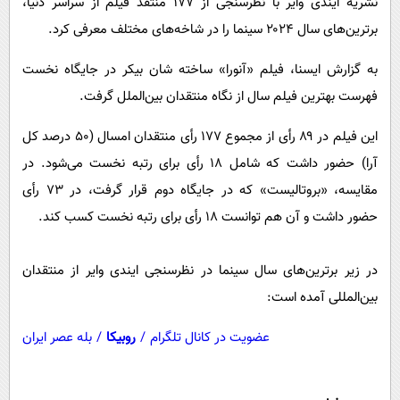
نشریه ایندی وایر با نظرسنجی از ۱۷۷ منتقد فیلم از سراسر دنیا،
پیامک
سرگرمی
برترین‌های سال ۲۰۲۴ سینما را در شاخه‌های مختلف معرفی کرد.
روانشناسی
فناوری
به گزارش ایسنا، فیلم «آنورا» ساخته شان بیکر در جایگاه نخست
آشپزی
گوناگون
فهرست بهترین فیلم سال از نگاه منتقدان بین‌الملل گرفت.
دانلود
حوادث
این فیلم در ۸۹ رأی از مجموع ۱۷۷ رأی منتقدان امسال (۵۰ درصد کل
محیط زیست
آرا) حضور داشت که شامل ۱۸ رأی برای رتبه نخست می‌شود. در
سلامت
مقایسه، «بروتالیست» که در جایگاه دوم قرار گرفت، در ۷۳ رأی
فرهنگی
حضور داشت و آن هم توانست ۱۸ رأی برای رتبه نخست کسب کند.
بین الملل
در زیر برترین‌های سال سینما در نظرسنجی ایندی وایر از منتقدان
اجتماعی
بین‌المللی آمده است:
حیات وحش
عضویت در کانال تلگرام
/
روبیکا
/
بله عصر ایران
سیاست خارجی