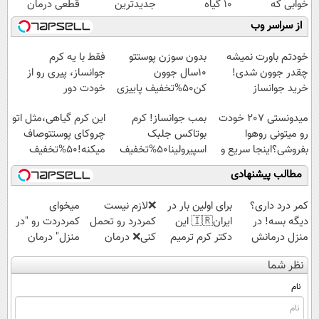
خوابی که
10 گیاه
جدیدترین
قطعی درمان
میلیاردر شد.
موثر(تخفیف تا
فناوری اروپا،
کنید!
از سراسر وب
آموزش رایگان
امشب)
سبک و مقاوم |
◗پرسش‌نامه◖
پرداخت قسطی
خودتم باورت نمیشه
بدون سوزن پوستتو
فقط با یه کرم
چقدر جوون شدی!
10سال جوون
جوانساز، پیری رو از
خرید جوانساز
کن50%تخفیف پاییزی
خودت دور
اسپیرولینا با تخفیف
کن(تخفیف50%)
میدونستی 207 خودت
بمب جوانساز! کرم
این کرم گیاهی،مثل اتو
ویژه
رو میتونی روهوا
بوتاکس جلبک
چروکای پوستتوصاف
بفروشی؟اینجا سریع و
اسپیرولینا50%تخفیف
میکنه!50%تخفیف
راحت بفروش
مطالب پیشنهادی
کمر درد داری؟
برای اولین بار در
❌لازم نیست
میخوای
دیگه بسه! در
ایران🇮🇷 این
کمردرد رو تحمل
کمردردت رو "در
منزل درمانش
دکتر کرم ترمیم
کنی❌ درمان
منزل" درمان
کن
کننده 23 روزه
بدون جراحی و
کنی؟ (◂فیلم +
نظر شما
(◀پرسش‌نامه)
ساخت!
قرص
◂پرسش‌نامه)
(پرسشنامه)
نام