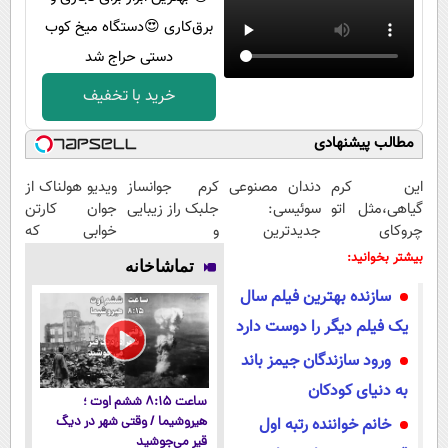
برق‌کاری 😍دستگاه میخ کوب
دستی حراج شد
خرید با تخفیف
مطالب پیشنهادی
این کرم
دندان مصنوعی
کرم جوانساز
ویدیو هولناک از
گیاهی،مثل اتو
سوئیسی:
جلبک راز زیبایی
جوان کارتن
چروکای
جدیدترین
و
خوابی که
پوستتوصاف
فناوری اروپا،
جوانی50%تخفیف
میلیاردر شد.
بیشتر بخوانید:
تماشاخانه
میکنه!50%تخفیف
سبک و مقاوم |
آموزش رایگان
سازنده بهترین فیلم سال
پرداخت قسطی
یک فیلم دیگر را دوست دارد
ورود سازندگان جیمز باند
به دنیای کودکان
ساعت ۸:۱۵ ششم اوت ؛
خانم خواننده رتبه اول
هیروشیما / وقتی شهر در دیگ
قیر می‌جوشید