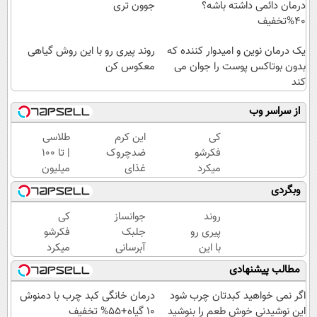
درمان دائمی داشته باشه؟
جوون تری
40%تخفیف
یک درمان نوین و امیدوار کننده که
روند پیری رو با این روش گیاهی
بدون بوتاکس پوست را جوان می
معکوس کن
کند
از سراسر وب
کی
این کرم
طلاسی
فکرشو
ضدچروک
| تا 100
میکرد
غذای
میلیون
چین
پوستت
وام
وبگردی
وچروک
رو تامین
آنی
درمان
میکنه
خرید
روند
جوانساز
کی
دائمی
(خرید با
طلا💰
پیری رو
جلبک
فکرشو
داشته
40%تخفیف)
ثبت
با این
آبرسانی
میکرد
باشه؟
نام
روش
قوی
چین
مطالب پیشنهادی
40%تخفیف
کن!
گیاهی
پوست
وچروک
معکوس
در
درمان
اگر نمی خواهید کبدتان چرب شود
درمان خانگی کبد چرب با دمنوش
کن
فصل
دائمی
این نوشیدنی خوش طعم را بنوشید
10 گیاه+55% تخفیف