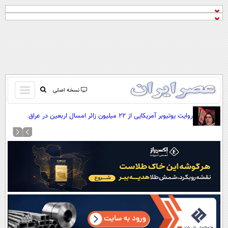
باز
نسخه اصلی
و
صفحه اول
روایت یوتیوبر آمریکایی از ۲۲ میلیون زائر امسال اربعین در عراق
بسته
تماس با ما
کردن
آرشیو
منو
جستجو
نظرسنجی
آب و هوا
اوقات شرعی
پیوند ها
سواد زندگی