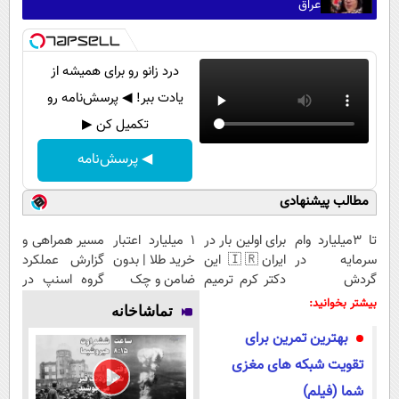
عراق
درد زانو رو برای همیشه از
یادت ببر! ◀ پرسش‌نامه رو
تکمیل کن ▶
◀ پرسش‌نامه
مطالب پیشنهادی
تا 3میلیارد وام
برای اولین بار در
۱ میلیارد اعتبار
مسیر همراهی و
سرمایه در
ایران🇮🇷 این
خرید طلا | بدون
گزارش عملکرد
گردش
دکتر کرم ترمیم
ضامن و چک
گروه اسنپ در
فروشندگان =>
کننده 23 روزه
۱۴۰۴
بیشتر بخوانید:
تماشاخانه
فروشگاهت رو
ساخت!
بهترین تمرین برای
ثبت کن
تقویت شبکه های مغزی
شما (فیلم)