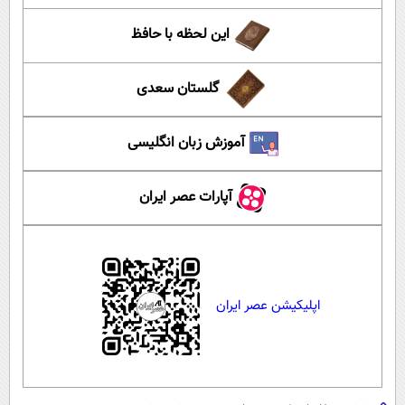
این لحظه با حافظ
گلستان سعدی
آموزش زبان انگلیسی
آپارات عصر ایران
اپلیکیشن عصر ایران