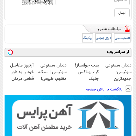
اعتبارسنجی
دیزل ژنراتور
بوکینگ
از سراسر وب
دندان مصنوعی
بمب جوانساز!
دندان مصنوعی
آرتروز مفاصل
سوئیسی:
کرم بوتاکس
سوئیسی | سبک،
خود را به طور
جدیدترین
جلبک
مقاوم، طبیعی!
قطعی درمان
فناوری اروپا،
اسپیرولینا50%تخفیف
ویزیت
کنید!
بازگشت به بالای صفحه
سبک و مقاوم |
رایگان+پرداخت
◗پرسش‌نامه◖
پرداخت قسطی
اقساطی😍