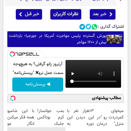
خبر بعد
نظرات کاربران
خبر قبل
اشتراک گذاری :
یورش گسترده پلیس مهاجرت آمریکا در جورجیا؛ بازداشت
بیش از ۱۲۰۰ مهاجر
آرتروز زانو گرفتی؟ به هیچ‌وجه
سمت عمل نرو❌ "پرسش‌نامه"
◀ پرسش‌نامه
مطالب پیشنهادی
میخوای
13هزار نفر با
بمب جوانساز!
با این شامپو
کمردردت رو "در
این دیدن این
کرم بوتاکس
همه فکر میکنن
منزل" درمان
دوره به
جلبک
انگار مو
کنی؟ (◂فیلم +
آرزوهاشون
اسپیرولینا50%تخفیف
کاشتی!!!!!