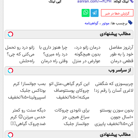
لینک کوتاه:
کپی لینک
‌گزارش خطا در خبر
برچسب ها:
موتور
،
گواهینامه
مطالب پیشنهادی
آرتروز مفاصل
درمان زانو درد،
چرا هنوز داری با
زانو درد رو تحمل
خود را به طور
بدون هیچگونه
درد راه میری؟
می‌کنی که چی؟
قطعی درمان
عوارض در منزل
وقتی راه درمان
راه‌حلش
کنید!
(◂پرسش‌نامه)
جلو پاته!
همین‌جاست!
از سراسر وب
◗پرسش‌نامه◖
چربیسوزی که شگفتی
این کرم گیاهی،مثل اتو
بمب جوانساز! کرم
لاغری آسان را رقم زد!
چروکای پوستتوصاف
بوتاکس جلبک
میکنه!50%تخفیف
اسپیرولینا50%تخفیف
بدون سوزن پوستتو
برای نابودی چروکات
دیگه سنت رو کمتر
10سال جوون
سراغ هیچی جز
حدس میزنن😉 کرم
کن50%تخفیف پاییزی
جوانساز جلبک
ضدچروک گیاهی👈🏻
نرو(تخفیف40%)
45%تخفیف
مطالب پیشنهادی