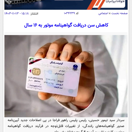
سیاسی
اقتصاد
صفحه نخست
»
اجتماعی
کد
۱۰۳۴۲۳۹
انتشار:
۱۵:۱۸ - ۱۳-۱۱-۱۴۰۳
جامعه
اقتصادی
کاهش سن دریافت گواهینامه موتور به ۱۶ سال
ورزشی
اجتماعی
خودرو
بین الملل
حوادث
فرهنگ و هنر
سیاست خارجی
سلامت
علم و دانش
یک برش دانایی
قرآن
فناوری و It
محیط زیست
گوناگون
علمی
سفر و تفریح
فیلم
سرگرمی
اخبار کریپتو
عصر ایران 2
اقتصاد
باشگاه مغز
آموزش زبان
خواندنی ها و دیدنی ها
ورزش
مجله تصویری سلاح
سردار سید تیمور حسینی، رئیس پلیس راهور فراجا در پی اصلاحات جدید آیین‌نامه
داستان کوتاه
سیاست
صدور گواهینامه‌های رانندگی، از تغییرات قابل‌توجه در فرآیند دریافت گواهینامه
موتورسیکلت و تقسیم آن به ۴ گروه مختلف خبر داد.