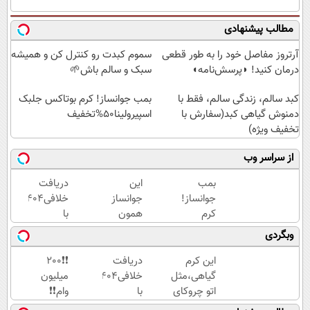
مطالب پیشنهادی
آرتروز مفاصل خود را به طور قطعی
سموم کبدت رو کنترل کن و همیشه
درمان کنید! ◗پرسش‌نامه◖
سبک و سالم باش🌱
کبد سالم، زندگی سالم، فقط با
بمب جوانساز! کرم بوتاکس جلبک
دمنوش گیاهی کبد(سفارش با
اسپیرولینا50%تخفیف
تخفیف ویژه)
از سراسر وب
بمب
این
دریافت
جوانساز!
جوانساز
خلافی۱۴۰۴
کرم
همون
با
بوتاکس
جلسه‌ی
جزییات...
وبگردی
جلبک
اول
(استعلام
اسپیرولینا50%تخفیف
پوستتو
و
این کرم
دریافت
❗❗200
جوونتر
پرداخت)
گیاهی،مثل
خلافی۱۴۰۴
میلیون
می‌کنه
اتو چروکای
با
وام❗❗
✨ 2سال
پوستتوصاف
جزییات...
فقط با