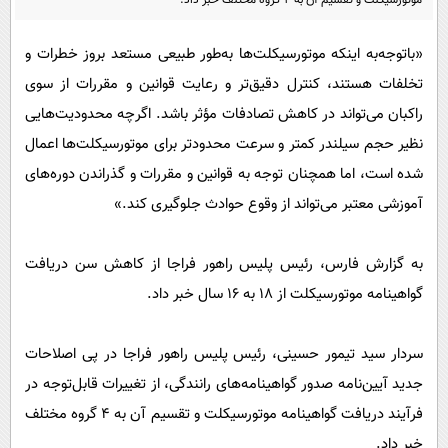
پیامک
سرگرمی
روانشناسی
فناوری
«باتوجه‌به اینکه موتورسیکلت‌ها به‌طور طبیعی مستعد بروز خطرات و
آشپزی
تخلفات هستند، کنترل دقیق‌تر و رعایت قوانین و مقررات از سوی
گوناگون
راکبان می‌تواند در کاهش تصادفات مؤثر باشد. اگرچه محدودیت‌هایی
دانلود
حوادث
نظیر حجم سیلندر کمتر و سرعت محدودتر برای موتورسیکلت‌ها اعمال
محیط زیست
شده است، اما همچنان توجه به قوانین و مقررات و گذراندن دوره‌های
سلامت
آموزشی معتبر می‌تواند از وقوع حوادث جلوگیری کند.»
فرهنگی
به گزارش فارس، رئیس پلیس راهور فراجا از کاهش سن دریافت
بین الملل
گواهینامه موتورسیکلت از ۱۸ به ۱۶ سال خبر داد.
اجتماعی
حیات وحش
سردار سید تیمور حسینی، رئیس پلیس راهور فراجا در پی اصلاحات
سیاست خارجی
جدید آیین‌نامه صدور گواهینامه‌های رانندگی، از تغییرات قابل‌توجه در
فرآیند دریافت گواهینامه موتورسیکلت و تقسیم آن به ۴ گروه مختلف
خبر داد.