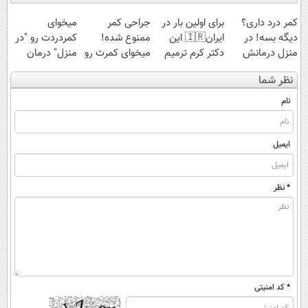
کمر درد داری؟
برای اولین بار در
جراحی کمر
میخوای
دیگه بسه! در
ایران🇮🇷 این
ممنوع شده!
کمردردت رو "در
منزل درمانش
دکتر کرم ترمیم
میخوای کمرت رو
منزل" درمان
کن
کننده 23 روزه
در منزل درمان
کنی؟ (◂فیلم +
نظر شما
(◀پرسش‌نامه)
ساخت!
کنی؟
◂پرسش‌نامه)
((پرسش‌نامه))
نام
ایمیل
* نظر
* کد امنیتی