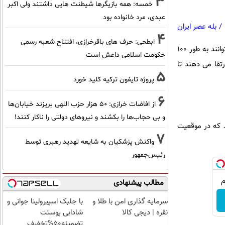
3
خمسه: همه بازیگرها شیطنت هایی داشتند ولی اکبر
عبدی، مرد خانواده بود
/
بله عصر ایران
4
ابطحی: حرف های باقرخرازی، افتتاح شعبه رسمی
به گفته ی متخصصان، چنین افرادی هرگز به کسی نمی گویند «درکت می کنم». آن ها می دانند که هرگز نمی توانند به طور ۱۰۰
حکومت اسلامی داعش است
قا می دهند تا
5
پروژه تایفون ترکیه کلید خورد
6
از افاضات خرازی: ۵۰ هزار حزب اللهی بریزند خیابان‌ها
و بی حجاب‌ها را بکشند و نیرو‌های دولتی را ناکار کنند!
د که در موقعیت
7
واکنش پزشکیان به شایعه تهدید رهبری توسط
رئیس‌جمهور
مطالب پیشنهادی
سرمایه گذاری امن با طلا و
با جلبک اسپیرولینا جوانی و
نقره | دیجی کالا
شادابی پوستت
تضمینه50%تخفیف