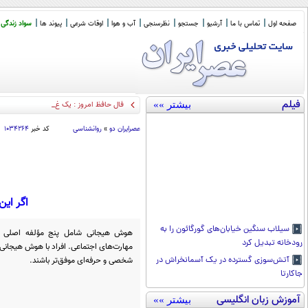
صفحه اول
تماس با ما
آرشیو
جستجو
نظرسنجی
آب و هوا
اوقات شرعی
پیوند ها
سواد زندگی
فیلم
بیشتر »»
فال حافظ امروز : یک غزل ناب و یک تفسیر
عصرايران دو
»
روانشناسی
کد خبر
۱۰۳۴۲۶۴
اگر این
سیلاب سنگین خیابان‌های گورگائون را به
هوش هیجانی شامل پنج مؤلفه اصلی اس
رودخانه تبدیل کرد
مهارت‌های اجتماعی. افراد با هوش هیجانی با
شخصی و حرفه‌ای موفق‌تر باشند.
آتش‌سوزی گسترده در یک آسمانخراش در
جاکارتا
آموزش زبان انگلیسی
بیشتر »»