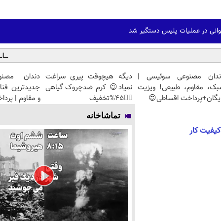
ندان مصنوعی سوئیسی |
دیگه هیچوقت پیری سراغت
دندان مصنو
بک، مقاوم، طبیعی! ویزیت
نمیاد😉 کرم ضدچروک گیاهی
جدیدترین فنا
یگان+پرداخت اقساطی😍
👈🏻45%تخفیف
و مقاوم | پرد
تماشاخانه