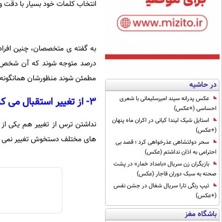
انتخاب کلمات خود بسیار با دقت و
درصد متوجه شوند که آن شخص چه 
مطمئن شوند منظورشان همانگونه ک
در حاشیه
۳- از تغییر استقبال می کنید
عکس پدرانه سپند امیرسلیمانی با شعری
احساسی (+عکس)
استایل شیک لیندا کیانی در اکران ماه پنهان
نداشتن ترس از تغییر هم یکی از
(+عکس)
های مختلف دستخوش تغییر نمی شود
سحر دولتشاهی عذرخواهی کرد ؛ قصد بی
احترامی به اذان نداشتم (عکس)
بازیگران زن سریال «بامداد خمار» در پشت
صحنه به سبک دوران قاجار (عکس)
تیپ رنگی تارا سریال شغال در جشن نفس
(+عکس)
باشگاه مغز