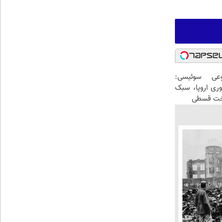
عی سوئیسی:
وری اروپا، سبک
اخت قسطی