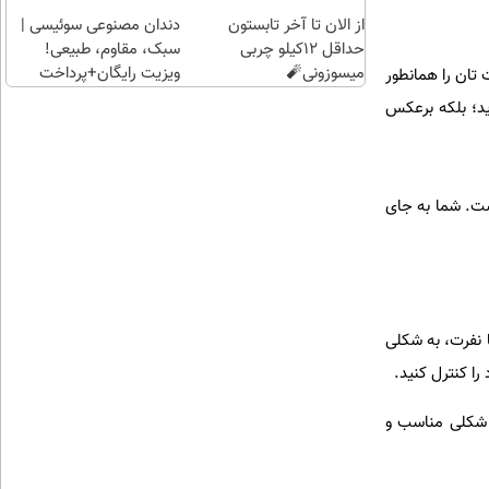
از الان تا آخر تابستون
دندان مصنوعی سوئیسی |
حداقل 12کیلو چربی
سبک، مقاوم، طبیعی!
میسوزونی🧨
ویزیت رایگان+پرداخت
تان را همانطور
اقساطی😍
ید؛ بلکه برعکس
ست. شما به جای
ا نفرت، به شکلی
ا کنترل کنید.
ه شکلی مناسب و