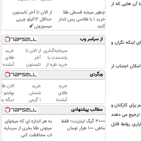
ا آن هایی که از
چطور میشه قسطی طلا
از الان تا آخر تابستون
خرید | با طلاسی پس انداز
حداقل 12کیلو چربی
کنید
میسوزونی🧨
از سراسر وب
ی اینکه نگران و
سرمایه‌گذاری
از الان تا
خرید
بلندمدت با
آخر
طلای
خرید نقره از
تابستون
آبشده
مکان اجتناب از
دیجی‌کالا
حداقل
حتی با
وبگردی
12کیلو
۱۰۰هزارتومان
چربی
خرید
خرید
الان طلا
میسوزونی
طلای
شمش
🧨
آبشده
1 گرمی
دیگه بده
برای کارکنان و
حتی با
از
سرمایه‌گ
مطالب پیشنهادی
۱۰۰هزارتومان
طلاسی
طلا با ا
 ترجیح می دهند
بی‌بهره
3000 گیگ اینترنت؛ فقط
به هر اندازه ای که میخوای
اری روابط قابل
ماهی 100 هزار تومان
میتونی طلا بخری از سرمایه
ات محافظت کنی