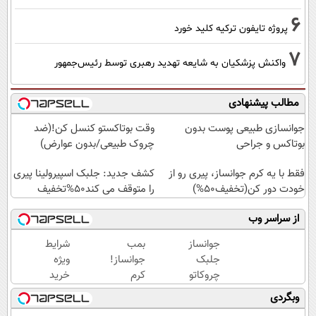
6
پروژه تایفون ترکیه کلید خورد
7
واکنش پزشکیان به شایعه تهدید رهبری توسط رئیس‌جمهور
مطالب پیشنهادی
جوانسازی طبیعی پوست بدون
وقت بوتاکستو کنسل کن!(ضد
بوتاکس و جراحی
چروک طبیعی/بدون عوارض)
فقط با یه کرم جوانساز، پیری رو از
کشف جدید: جلبک اسپیرولینا پیری
خودت دور کن(تخفیف50%)
را متوقف می کند50%تخفیف
از سراسر وب
جوانساز
بمب
شرایط
جلبک
جوانساز!
ویژه
چروکاتو
کرم
خرید
مثل اتو
بوتاکس
کرم
وبگردی
صاف
جلبک
بوتاکس