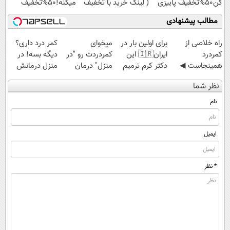
کن50%تخفیف پاییزی
( لینک خرید با تخفیف
میکنه!50%تخفیف
ویژه)
مطالب پیشنهادی
‌راه خلاصی از
برای اولین بار در
میخوای
کمر درد داری؟
کمردرد
ایران🇮🇷 این
کمردردت رو "در
دیگه بسه! در
همینجاست ◀
دکتر کرم ترمیم
منزل" درمان
منزل درمانش
فقط کافیه فرم
کننده 23 روزه
کنی؟ (◂فیلم +
کن
نظر شما
رو پر کنی!
ساخت!
◂پرسش‌نامه)
(◀پرسش‌نامه)
نام
ایمیل
* نظر