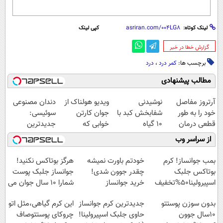
لینک کوتاه:
کپی لینک
‌گزارش خطا در خبر
برچسب ها:
کمر درد
،
درد
مطالب پیشنهادی
آرتروز مفاصل
نوشیدنی
ویدیو هولناک از
دندان مصنوعی
خود را به طور
شفابخش کبد با
جوان کارتن
سوئیسی:
قطعی درمان
10 گیاه
خوابی که
جدیدترین
کنید!
موثر(تخفیف تا
میلیاردر شد.
فناوری اروپا،
از سراسر وب
◗پرسش‌نامه◖
امشب)
آموزش رایگان
سبک و مقاوم |
پرداخت قسطی
بمب جوانساز! کرم
خودتم باورت نمیشه
هرگز بوتاکس نکنید!
بوتاکس جلبک
چقدر جوون شدی!
جوانساز جلبک پوست
اسپیرولینا50%تخفیف
خرید جوانساز
شمارا ۱۰ سال جوان می
اسپیرولینا با تخفیف
کند
بدون سوزن پوستتو
جدیدترین کرم جوانساز
این کرم گیاهی،مثل اتو
ویژه
10سال جوون
حاوی جلبک اسپیرولینا!
چروکای پوستتوصاف