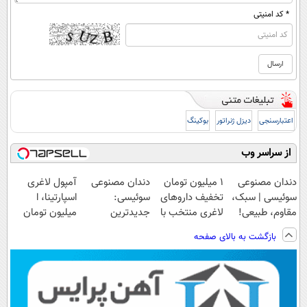
* کد امنیتی
اعتبارسنجی
دیزل ژنراتور
بوکینگ
از سراسر وب
دندان مصنوعی
۱ میلیون تومان
دندان مصنوعی
آمپول لاغری
سوئیسی | سبک،
تخفیف داروهای
سوئیسی:
اسپارتینا، ا
مقاوم، طبیعی!
لاغری منتخب با
جدیدترین
میلیون تومان
ویزیت
ارسال از
فناوری اروپا،
ارزان‌تر از
بازگشت به بالای صفحه
رایگان+پرداخت
داروخانه نزدیکت
سبک و مقاوم |
همه‌جا!
اقساطی😍
پرداخت قسطی