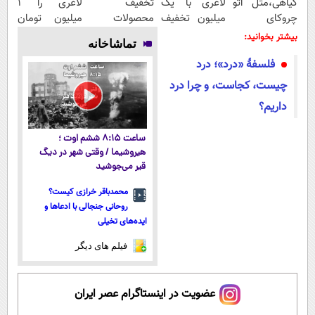
گیاهی،مثل اتو
لاغری با یک
تخفیف
لاغری را ۱
چروکای
میلیون تخفیف
محصولات
میلیون تومان
پوستتوصاف
| ارسال از
لاغری؛ یک قدم
ارزان‌تر از
بیشتر بخوانید:
تماشاخانه
میکنه!50%تخفیف
داروخانه های
نزدیک‌تر به
همه‌جا بخر!
فلسفۀ «درد»؛ درد
معتبر
شروع کاهش
وزن
چیست، کجاست، و چرا درد
داریم؟
ساعت ۸:۱۵ ششم اوت ؛
هیروشیما / وقتی شهر در دیگ
قیر می‌جوشید
محمدباقر خرازی کیست؟
روحانی جنجالی با ادعاها و
ایده‌های تخیلی
فیلم های دیگر
عضویت در اینستاگرام عصر ایران