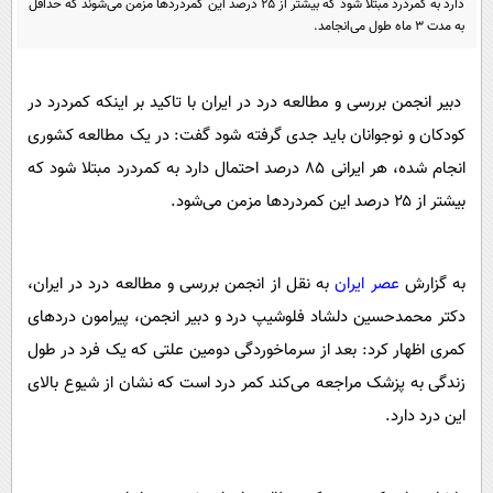
دارد به کمردرد مبتلا شود که بیشتر از ۲۵ درصد این کمردردها مزمن می‌شوند که حداقل
پیامک
سرگرمی
به مدت 3 ماه طول می‌انجامد.
روانشناسی
فناوری
آشپزی
گوناگون
دبیر انجمن بررسی و مطالعه درد در ایران با تاکید بر اینکه کمردرد در
دانلود
حوادث
کودکان و نوجوانان باید جدی گرفته شود گفت: در یک مطالعه کشوری
انجام شده، هر ایرانی ۸۵ درصد احتمال دارد به کمردرد مبتلا شود که
محیط زیست
بیشتر از ۲۵ درصد این کمردردها مزمن می‌شود.
سلامت
فرهنگی
به گزارش
عصر ایران
به نقل از انجمن بررسی و مطالعه درد در ایران،
بین الملل
دکتر محمدحسین دلشاد فلوشیپ درد و دبیر انجمن، پیرامون دردهای
اجتماعی
کمری اظهار کرد: بعد از سرماخوردگی دومین علتی که یک فرد در طول
حیات وحش
زندگی به پزشک مراجعه می‌کند کمر درد است که نشان از شیوع بالای
این درد دارد.
سیاست خارجی