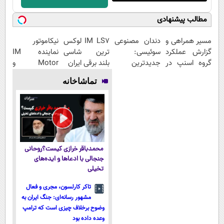
مطالب پیشنهادی
مسیر همراهی و
دندان مصنوعی
IM LS7 لوکس
نیکاموتور
گزارش عملکرد
سوئیسی:
ترین شاسی
نماینده IM
گروه اسنپ در
جدیدترین
بلند برقی ایران
Motor و
۱۴۰۴
فناوری اروپا،
Lynk&Co در
تماشاخانه
سبک و مقاوم |
ایران
پرداخت قسطی
محمدباقر خرازی کیست؟روحانی
جنجالی با ادعاها و ایده‌های
تخیلی
تاکر کارلسون، مجری و فعال
مشهور رسانه‌ای: جنگ ایران به
وضوح برخلاف چیزی است که ترامپ
وعده داده بود