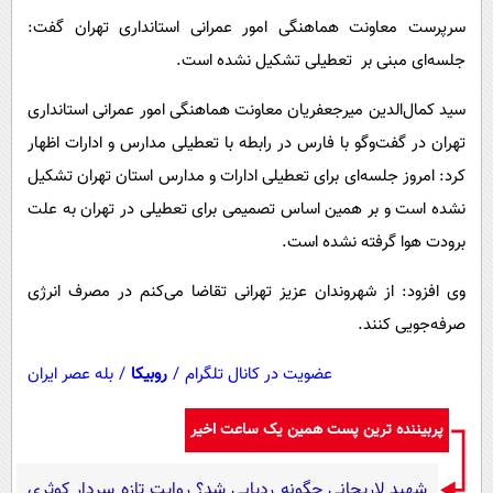
پیامک
سرگرمی
سرپرست معاونت هماهنگی امور عمرانی استانداری تهران گفت:
روانشناسی
فناوری
جلسه‌ای مبنی بر تعطیلی تشکیل نشده است.
آشپزی
گوناگون
سید کمال‌الدین میرجعفریان معاونت هماهنگی امور عمرانی استانداری
دانلود
حوادث
تهران در گفت‌وگو با فارس در رابطه‌ با تعطیلی مدارس و ادارات اظهار
محیط زیست
کرد: امروز جلسه‌ای برای تعطیلی ادارات و مدارس استان تهران تشکیل
نشده است و بر همین اساس تصمیمی برای تعطیلی در تهران به علت
سلامت
برودت هوا گرفته نشده است.
فرهنگی
وی افزود: از شهروندان عزیز تهرانی تقاضا می‌کنم در مصرف انرژی
بین الملل
صرفه‌جویی کنند.
اجتماعی
عضویت در کانال تلگرام
/
روبیکا
/
بله عصر ایران
حیات وحش
سیاست خارجی
پربیننده ترین پست همین یک ساعت اخیر
شهید لاریجانی چگونه ردیابی شد؟ روایت تازه سردار کوثری