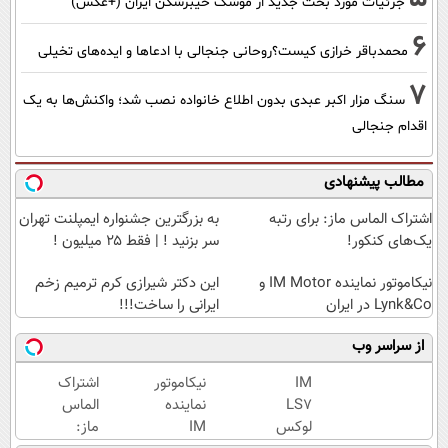
جزئیات مورد بحث جدید از موشک خیبرشکن ایران (+عکس)
6
محمدباقر خرازی کیست؟روحانی جنجالی با ادعاها و ایده‌های تخیلی
7
سنگ مزار اکبر عبدی بدون اطلاع خانواده نصب شد؛ واکنش‌ها به یک
اقدام جنجالی
مطالب پیشنهادی
اشتراک الماس ماز: برای رتبه
به بزرگترین جشنواره ایمپلنت تهران
یک‌های کنکور!
سر بزنید ! | فقط ۲۵ میلیون !
نیکاموتور نماینده IM Motor و
این دکتر شیرازی کرم ترمیم زخم
Lynk&Co در ایران
ایرانی را ساخت!!!
از سراسر وب
IM
نیکاموتور
اشتراک
LS7
نماینده
الماس
لوکس
IM
ماز: