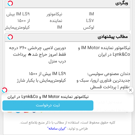
ترین
Motor و
برای
وبگردی
شاسی
Lynk&Co
رتبه
بلند
در ایران
یک‌های
IM
نیکاموتور
IM LS9 بیش
برقی
کنکور!
LS7
نماینده
از 1500
ایران
لوکس
IM
کیلومترپیمایش
ترین
Motor و
با یکبار شارژ
مطالب پیشنهادی
شاسی
Lynk&Co
بلند
در ایران
نیکاموتور نماینده IM Motor و
دوربین لامپی چرخشی 360 درجه
برقی
Lynk&Co در ایران
فقط امروز حراج شد🔥 پرداخت
ایران
درب منزل
دندان مصنوعی سوئیسی:
IM LS9 بیش از 1500
جدیدترین فناوری اروپا، سبک و
کیلومترپیمایش با یکبار شارژ
مقاوم | پرداخت قسطی
نیکاموتور نماینده IM Motor و Lynk&Co در ایران
صفحه اول
فیلم
عصر ایران۲
درباره عصرایران
تماس با ما
آرشیو
جستجو
ثبت درخواست
پیوندها
نظرسنجی
آب و هوا
اوقات شرعی
سواد زندگی
كليه حقوق محفوظ است، استفاده از مطالب با ذكر منبع بلامانع است.
طراحی و تولید:
"ایران سامانه"