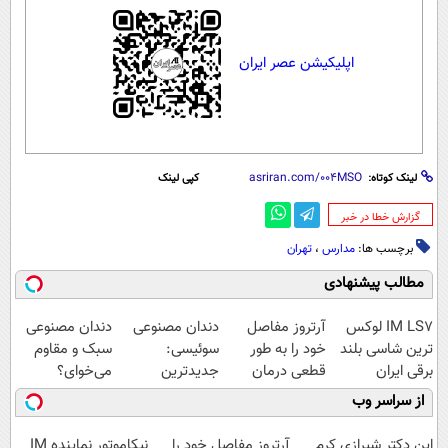
اپلیکیشن عصر ایران
لینک کوتاه:
کپی لینک
‌گزارش خطا در خبر
برچسب ها:
مدارس
،
تهران
مطالب پیشنهادی
IM LS7 لوکس
آرتروز مفاصل
دندان مصنوعی
دندان مصنوعی
ترین شاسی بلند
خود را به طور
سوئیسی:
سبک و مقاوم
برقی ایران
قطعی درمان
جدیدترین
می‌خوای؟
کنید!
فناوری اروپا،
پرداخت اقساطی
از سراسر وب
◗پرسش‌نامه◖
سبک و مقاوم |
هم داریم!😍 |
پرداخت قسطی
📍تهران
این دکتر شیرازی کرم
آرتروز مفاصل خود را
نیکاموتور نماینده IM