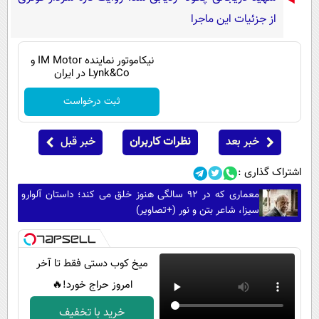
از جزئیات این ماجرا
نیکاموتور نماینده IM Motor و
Lynk&Co در ایران
ثبت درخواست
خبر بعد
نظرات کاربران
خبر قبل
اشتراک گذاری :
معماری که در 92 سالگی هنوز خلق می کند؛ داستان آلوارو
سیزا، شاعر بتن و نور (+تصاویر)
میخ کوب دستی فقط تا آخر
امروز حراج خورد!🔥
خرید با تخفیف