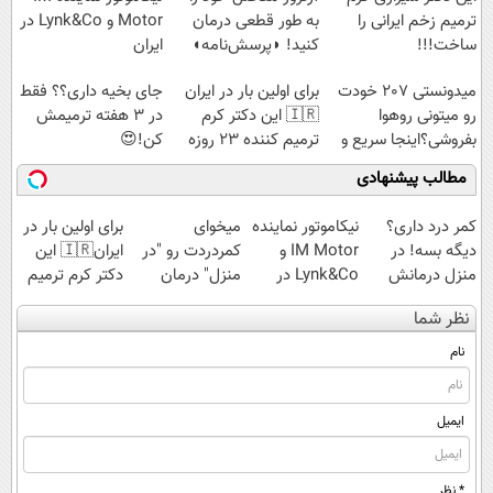
ترمیم زخم ایرانی را
به طور قطعی درمان
Motor و Lynk&Co در
ساخت!!!
کنید! ◗پرسش‌نامه◖
ایران
میدونستی 207 خودت
برای اولین بار در ایران
جای بخیه داری؟؟ فقط
رو میتونی روهوا
🇮🇷 این دکتر کرم
در 3 هفته ترمیمش
بفروشی؟اینجا سریع و
ترمیم کننده 23 روزه
کن!😍
راحت بفروش
ساخت!
مطالب پیشنهادی
کمر درد داری؟
نیکاموتور نماینده
میخوای
برای اولین بار در
دیگه بسه! در
IM Motor و
کمردردت رو "در
ایران🇮🇷 این
منزل درمانش
Lynk&Co در
منزل" درمان
دکتر کرم ترمیم
کن
ایران
کنی؟ (◂فیلم +
کننده 23 روزه
نظر شما
(◀پرسش‌نامه)
◂پرسش‌نامه)
ساخت!
نام
ایمیل
* نظر