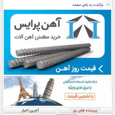
فناوری اروپا،
با یکبار شارژ
تکنولوژی
ساخت!!!
بازگشت به بالای صفحه
سبک و مقاوم |
دیجیتال |
پرداخت قسطی
پرداخت در 4
قسط |📍 تهران
پربیننده های روز
آخرین اخبار