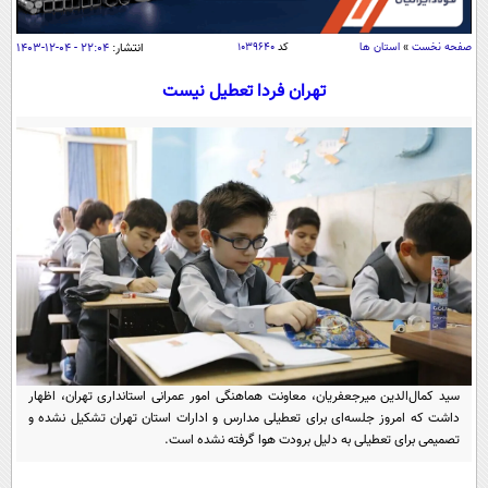
سیاسی
اقتصاد
صفحه نخست
»
استان ها
کد
۱۰۳۹۶۴۰
انتشار:
۲۲:۰۴ - ۰۴-۱۲-۱۴۰۳
جامعه
اقتصادی
تهران فردا تعطیل نیست
ورزشی
اجتماعی
خودرو
بین الملل
حوادث
فرهنگ و هنر
سیاست خارجی
سلامت
علم و دانش
یک برش دانایی
قرآن
فناوری و It
محیط زیست
گوناگون
علمی
سفر و تفریح
فیلم
سرگرمی
اخبار کریپتو
عصر ایران 2
اقتصاد
باشگاه مغز
سید کمال‌الدین میرجعفریان، معاونت هماهنگی امور عمرانی استانداری تهران، اظهار
آموزش زبان
خواندنی ها و دیدنی ها
داشت که امروز جلسه‌ای برای تعطیلی مدارس و ادارات استان تهران تشکیل نشده و
ورزش
مجله تصویری سلاح
تصمیمی برای تعطیلی به دلیل برودت هوا گرفته نشده است.
داستان کوتاه
سیاست