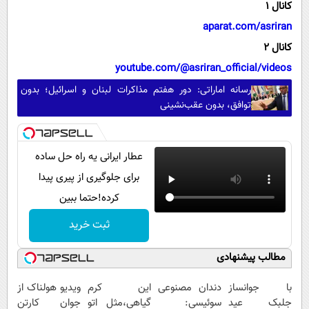
کانال 1
aparat.com/asriran
کانال 2
youtube.com/@asriran_official/videos
رسانه اماراتی: دور هفتم مذاکرات لبنان و اسرائیل؛ بدون
توافق، بدون عقب‌نشینی
عطار ایرانی یه راه حل ساده
برای جلوگیری از پیری پیدا
کرده!حتما ببین
ثبت خرید
مطالب پیشنهادی
با جوانساز
دندان مصنوعی
این کرم
ویدیو هولناک از
جلبک عید
سوئیسی:
گیاهی،مثل اتو
جوان کارتن