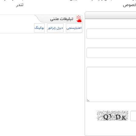
صوص
تندر
اعتبارسنجی
دیزل ژنراتور
بوکینگ