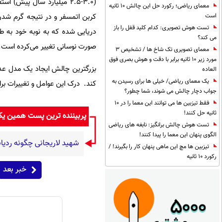
(۳.۰-۲.۵ میلیارد سال پیش
معمای ریاضی؛ رکورد حل این چالش 10 ثانیه
کربن اتمسفر و در نتیجه گرم شد
است
تست هوش تصویری: کدام کلید قفل را باز
دریایی شده که به نوبه خود به طو
می کند؟
صورت نوسانی تغییر می‌کرده است.
معمای تصویری تک شاخ ها / تشخیص 3
مورد زیر 10 ثانیه برابر با دقت و هوش بصری فوق
بزرگترین چالش ایجاد یک مدل عددی
العاده
یک معمای ریاضی/ خیلی ها برای رسیدن به
کند. درک این عوامل و تغییرات ب
جواب دچار چالش می شوند، شما چطور؟
فقط تیزبین ها می توانند این معما را در 10
ثانیه حل کنند!
پربیننده ترین پست همین ی
تست هوش چالش برانگیز: نابغه های ریاضی
الگوی پنهان این معما را پیدا کنند!
شهید لاریجانی چگونه ردیاب
تیزبین ها مچ این ماهی پنهان کار را بگیرند! /
رکورد 10 ثانیه
خبر بعد