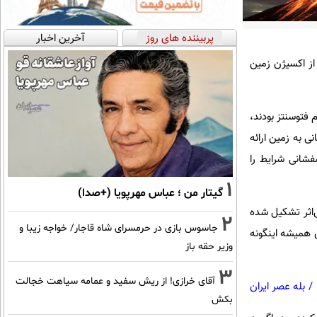
پربیننده های روز
آخرین اخبار
از اکسیژن زمین
 فتوسنتز بودند،
نی به زمین ارائه
فشانی شرایط را
1
گیتار من ؛ عباس مهرپویا (+صدا)
ی‌اثر تشکیل شده
2
جاسوس بازی در حرمسرای شاه قاجار/ خواجه زیبا و
د. اما هوای زمین همیشه اینگونه
وزیر حقه باز
3
آقای خرازی! از ریش سفید و عمامه سیاهت خجالت
/
بله عصر ایران
بکش