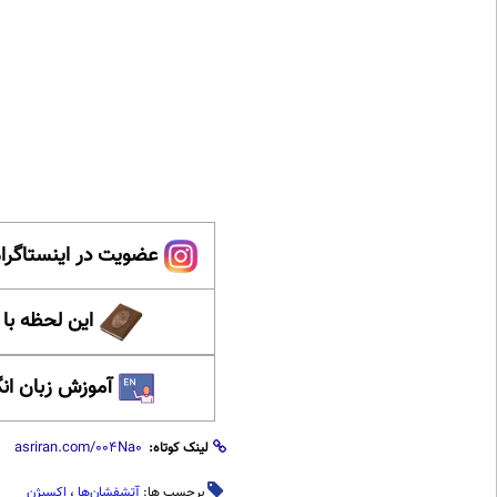
عضویت در اینستاگرام
این لحظه با
آموزش زبان ان
لینک کوتاه:
برچسب ها:
آتشفشان‌ها
،
اکسیژن