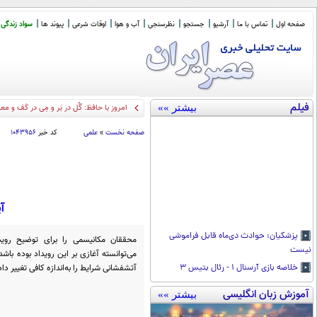
صفحه اول
تماس با ما
آرشیو
جستجو
نظرسنجی
آب و هوا
اوقات شرعی
پیوند ها
سواد زندگی
فیلم
بیشتر »»
عصبانی
_
صفحه نخست
»
علمی
کد خبر
۱۰۴۳۹۵۶
آ
پزشکیان: حوادث دی‌ماه قابل فراموشی
محققان مکانیسمی را برای توضیح رویدا
نیست
می‌توانسته آغازی بر این رویداد بوده باش
آتشفشانی شرایط را به‌اندازه کافی تغییر دا
خلاصه بازی آرسنال ۱ - رئال بتیس ۳
آموزش زبان انگلیسی
بیشتر »»