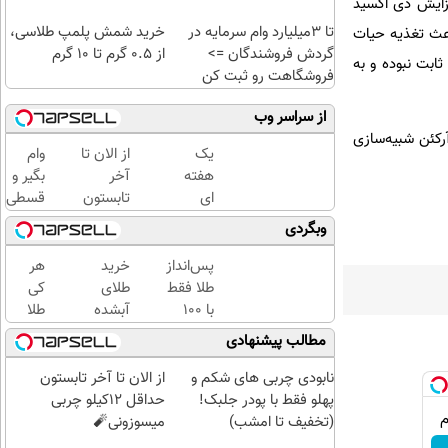
افزایش دی اکسید
تا 3میلیارد وام سرمایه در
خرید شمش پلمپ طلاسی،
اعث تغذیه حیات
گردش فروشندگان =>
از ۰.۵ گرم تا ۱۰ گرم
ابت نبوده و به
فروشگاهت رو ثبت کن
از سراسر وب
آرکئن شبیه‌سازی
یک
از الان تا
وام
هفته
آخر
بگیر و
ای
تابستون
قسطی
کتابت
حداقل
طلا
وبگردی
را با
12کیلو
بخر!
مجوز
چربی
چی از
پس‌انداز
خرید
هر
رسمی
میسوزونی
این
طلا فقط
طلای
کی
چاپ
🧨
بهتر!!
با ۱۰۰
آبشده
طلا
کن !
سریع
هزارتومان
حتی با
داره،
مطالب پیشنهادی
کلیک
احراز
(امن و
۱۰۰هزارتومان
غم
کن تا
کن
راحت)
نداره!
نابودی چربی های شکم و
از الان تا آخر تابستون
فرصت
😊💎
پهلو فقط با پودر جلبک!
حداقل 12کیلو چربی
هست
(خرید
(تخفیف تا امشب)
میسوزونی🧨
!
طلا با