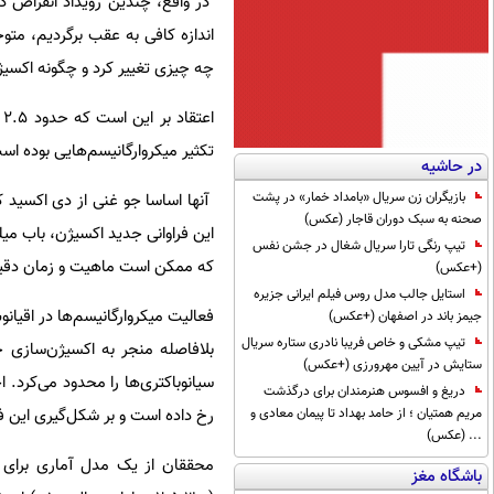
در واقع، چندین رویداد انقراض د
اندازه کافی به عقب برگردیم، م
چه چیزی تغییر کرد و چگونه اکس
تکثیر میکروارگانیسم‌هایی بوده است
در حاشیه
بازیگران زن سریال «بامداد خمار» در پشت
آنها اساسا جو غنی از دی اکسید ک
صحنه به سبک دوران قاجار (عکس)
این فراوانی جدید اکسیژن، باب می
تیپ رنگی تارا سریال شغال در جشن نفس
که ممکن است ماهیت و زمان دقیق ت
(+عکس)
استایل جالب مدل روس فیلم ایرانی جزیره
فعالیت میکروارگانیسم‌ها در اقیان
جیمز باند در اصفهان (+عکس)
تیپ مشکی و خاص فریبا نادری ستاره سریال
بلافاصله منجر به اکسیژن‌سازی 
ستایش در آیین مهرورزی (+عکس)
سیانوباکتری‌ها را محدود می‌کرد.
دریغ و افسوس هنرمندان برای درگذشت
رخ داده است و بر شکل‌گیری این فر
مریم همتیان ؛ از حامد بهداد تا پیمان معادی و
... (عکس)
محققان از یک مدل آماری برای ش
باشگاه مغز