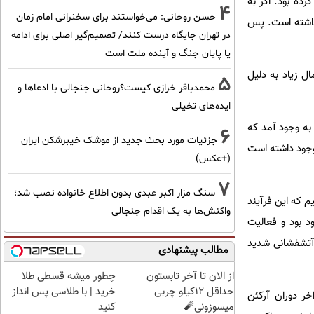
ده بود. اگر به
4
حسن روحانی: می‌خواستند برای سخنرانی امام زمان
نداشته است. پس
در تهران جایگاه درست کنند/ تصمیم‌گیر اصلی برای ادامه
یا پایان جنگ و آینده ملت است
انی (GOE) اتفاق افتاد که به احتمال زیاد به دلیل
5
محمدباقر خرازی کیست؟روحانی جنجالی با ادعاها و
ایده‌های تخیلی
 به وجود آمد که
6
جزئیات مورد بحث جدید از موشک خیبرشکن ایران
 وجود داشته است
(+عکس)
7
سنگ مزار اکبر عبدی بدون اطلاع خانواده نصب شد؛
م که این فرآیند
واکنش‌ها به یک اقدام جنجالی
د بود و فعالیت
 آتشفشانی شدید
مطالب پیشنهادی
از الان تا آخر تابستون
چطور میشه قسطی طلا
حداقل 12کیلو چربی
خرید | با طلاسی پس انداز
خر دوران آرکئن
میسوزونی🧨
کنید