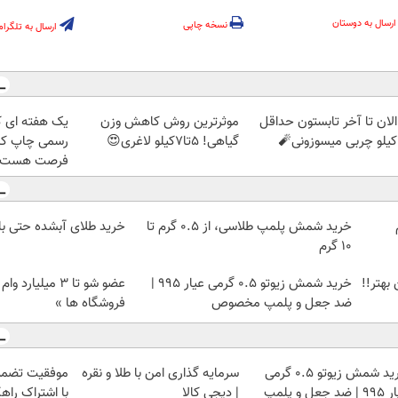
ارسال به دوستان
نسخه چاپی
ارسال به تلگرام
الان تا آخر تابستون حداقل
موثرترین روش کاهش وزن
یک هفته ای کت
گیاهی! 5تا۷کیلو لاغری😍
رسمی چاپ کن 
فرصت هست 
م
خرید شمش پلمپ طلاسی، از ۰.۵ گرم تا
خرید طلای آبشده حتی با ۱۰۰هزارتوما
۱۰ گرم
بهتر!!
خرید شمش زیوتو ۰.۵ گرمی عیار ۹۹۵ |
عضو شو تا 3 میلیار
ضد جعل و پلمپ مخصوص
فروشگاه ها »
خرید شمش زیوتو ۰.۵ گرمی
سرمایه گذاری امن با طلا و نقره
موفقیت تضمی
عیار ۹۹۵ | ضد جعل و پلمپ
| دیجی کالا
با اشتراک راهک