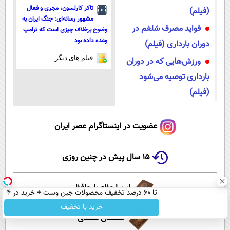
تاکر کارلسون، مجری و فعال
(فیلم)
مشهور رسانه‌ای: جنگ ایران به
فواید مصرف شلغم در
وضوح برخلاف چیزی است که ترامپ
وعده داده بود
دوران بارداری (فیلم)
فیلم های دیگر
ورزش‌هایی که در دوران
بارداری توصیه می‌شود
(فیلم)
عضویت در اینستاگرام عصر ایران
۱۵ سال پیش در چنین روزی
این لحظه با حافظ
تا 60 درصد تخفیف محصولات جین وست + خرید در 4
قسط
خرید با تخفیف
گلستان سعدی