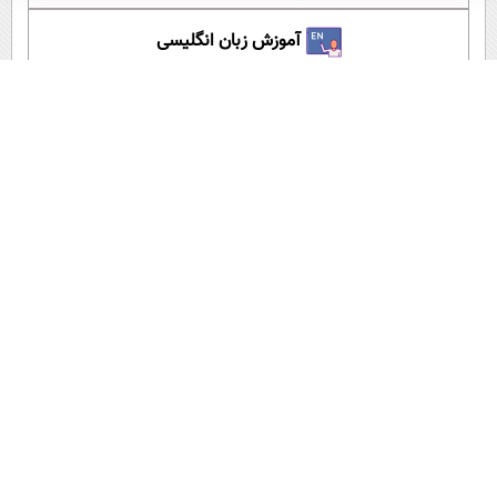
آموزش زبان انگلیسی
آپارات عصر ایران
اپلیکیشن عصر ایران
لینک کوتاه:
کپی لینک
‌گزارش خطا در خبر
برچسب ها:
مواد مغذی
،
بارداری
مطالب پیشنهادی