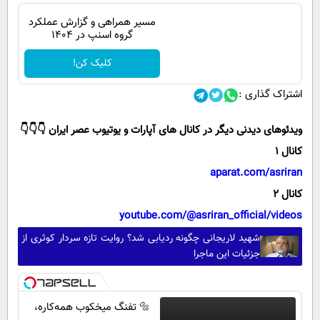
مسیر همراهی و گزارش عملکرد
گروه اسنپ در ۱۴۰۴
کلیک کن!
اشتراک گذاری :
ویدئوهای دیدنی دیگر در کانال های آپارات و یوتیوب عصر ایران 👇👇👇
کانال 1
aparat.com/asriran
کانال 2
youtube.com/@asriran_official/videos
شهید لاریجانی چگونه ردیابی شد؟ روایت تازه سردار کوثری از
جزئیات این ماجرا
🔩 تفنگ میخکوب همه‌کاره،