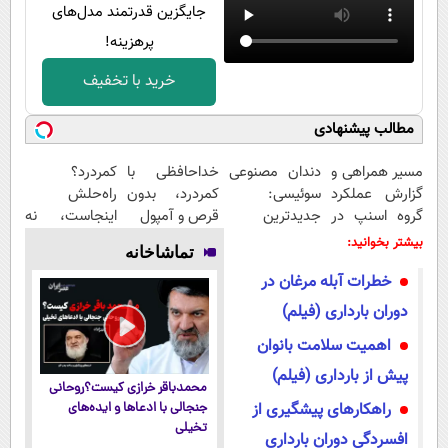
جایگزین قدرتمند مدل‌های
پرهزینه!
خرید با تخفیف
مطالب پیشنهادی
مسیر همراهی و
دندان مصنوعی
خداحافظی با
کمردرد؟
گزارش عملکرد
سوئیسی:
کمردرد، بدون
راه‌حلش
گروه اسنپ در
جدیدترین
قرص و آمپول
اینجاست، نه
۱۴۰۴
فناوری اروپا،
توی داروخونه
بیشتر بخوانید:
تماشاخانه
سبک و مقاوم |
خطرات آبله مرغان در
پرداخت قسطی
دوران بارداری (فیلم)
اهمیت سلامت بانوان
پیش از بارداری (فیلم)
محمدباقر خرازی کیست؟روحانی
راهکار‌های پیشگیری از
جنجالی با ادعاها و ایده‌های
تخیلی
افسردگی دوران بارداری