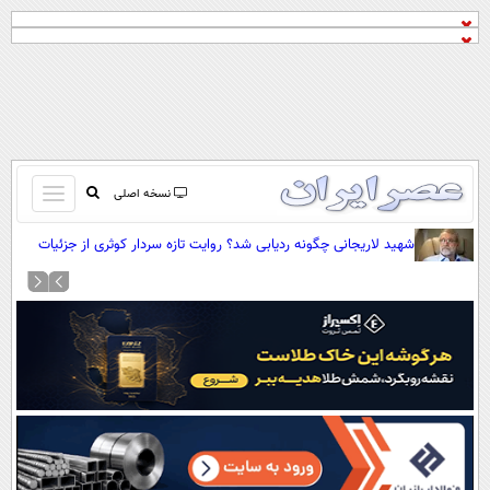
باز
نسخه اصلی
و
صفحه اول
شهید لاریجانی چگونه ردیابی شد؟ روایت تازه سردار کوثری از جزئیات
بسته
این ماجرا
تماس با ما
کردن
آرشیو
منو
جستجو
نظرسنجی
آب و هوا
اوقات شرعی
پیوند ها
سواد زندگی