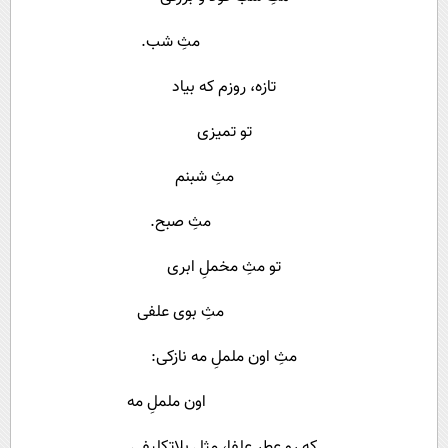
مثِ شب.
تازه، روزم که بیاد
تو تمیزی
مثِ شبنم
مثِ صبح.
تو مثِ مخملِ ابری
مثِ بوی علفی
مثِ اون ململِ مه نازکی:
اون ململِ مه
که رو عطرِ علفا، مثلِ بلاتکلیفی