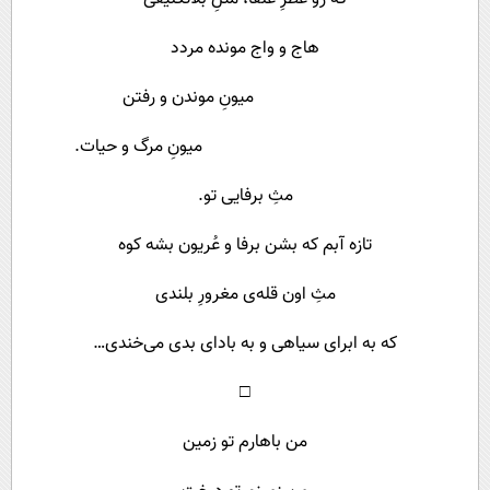
هاج و واج مونده مردد
میونِ موندن و رفتن
میونِ مرگ و حیات.
مثِ برفایی تو.
تازه آبم که بشن برفا و عُریون بشه کوه
مثِ اون قله‌ی مغرورِ بلندی
که به ابرای سیاهی و به بادای بدی می‌خندی…
□
من باهارم تو زمین