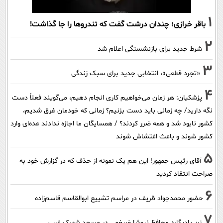
1
باقر خرازی؛ چندان درشت گفت که تندروها را جا گذاشت!
2
شرط جدید برای بازنشستگی اعلام شد
3
«تجرد قطعی»، انتخابی جدید برای سبک زندگی
4
پزشکیان: هر زمان می‌خواهیم کاری انجام دهیم، می‌گویند فعلاً دست
نگه دارید/ چه زمانی باید دست بزنیم؟ زمانی که خودمان غرق شدیم،
کشور نابود شد و همه ضرر کردند؟ / همسایگان ما اجازه ندادند عده‌ای وارد
کشور شوند و باعث اغتشاش شوند
5
آقای رئیس جمهور! این هم یک نمونه از حذف که در گزارش خود به
صراحت انتقاد کردید
6
حضور محمدجواد ظریف در مراسم تشییع ابوالقاسم قاسم‌زاده
7
زنِ بادیگارد محافظ نیوشا ضیغمی در مسجد شهرک غرب