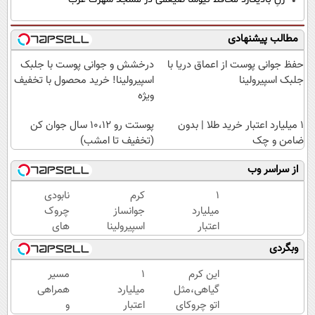
مطالب پیشنهادی
حفظ جوانی پوست از اعماق دریا با
درخشش و جوانی پوست با جلبک
جلبک اسپیرولینا
اسپیرولینا! خرید محصول با تخفیف
ویژه
۱ میلیارد اعتبار خرید طلا | بدون
پوستت رو 10،12 سال جوان کن
ضامن و چک
(تخفیف تا امشب)
از سراسر وب
۱
کرم
نابودی
میلیارد
جوانساز
چروک
اعتبار
اسپیرولینا
های
خرید
سطحی
وبگردی
طلا |
و عمقی
بدون
پوست با
این کرم
۱
مسیر
ضامن
کرم
گیاهی،مثل
میلیارد
همراهی
و چک
آلمانی(45%تخفیف)
اتو چروکای
اعتبار
و