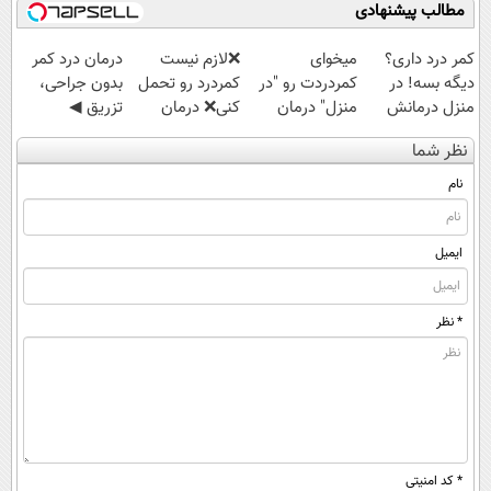
مطالب پیشنهادی
کمر درد داری؟
میخوای
❌لازم نیست
درمان درد کمر
دیگه بسه! در
کمردردت رو "در
کمردرد رو تحمل
بدون جراحی،
منزل درمانش
منزل" درمان
کنی❌ درمان
تزریق ◀
کن
کنی؟ (◂فیلم +
بدون جراحی و
پرسش‌نامه رو پر
نظر شما
(◀پرسش‌نامه)
◂پرسش‌نامه)
قرص
کن ▶
(پرسشنامه)
نام
ایمیل
* نظر
* کد امنیتی