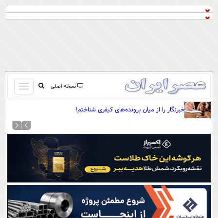
باز
نسخه اصلی
و
صفحه اول
خبرنگار را از میان پرونده‌های کیفری شناختم!
بسته
تماس با ما
کردن
آرشیو
منو
جستجو
نظرسنجی
آب و هوا
اوقات شرعی
پیوند ها
سواد زندگی