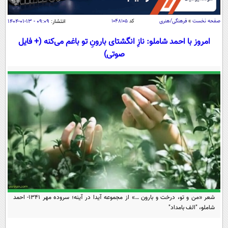
سیاسی
اقتصاد
صفحه نخست
»
فرهنگی/هنری
کد
۱۰۴۸۱۰۵
انتشار:
۰۹:۰۹ - ۱۳-۰۱-۱۴۰۴
جامعه
اقتصادی
امروز با احمد شاملو: نازِ انگشتای بارونِ تو باغم می‌کنه (+ فایل
صوتی)
ورزشی
اجتماعی
خودرو
بین الملل
حوادث
فرهنگ و هنر
سیاست خارجی
سلامت
علم و دانش
یک برش دانایی
قرآن
فناوری و It
محیط زیست
گوناگون
علمی
سفر و تفریح
فیلم
سرگرمی
اخبار کریپتو
عصر ایران 2
اقتصاد
باشگاه مغز
آموزش زبان
خواندنی ها و دیدنی ها
ورزش
مجله تصویری سلاح
شعر «من و تو، درخت و بارون …» از مجموعه آیدا در آینه؛ سروده مهر 1341- احمد
شاملو، "الف بامداد"
داستان کوتاه
سیاست