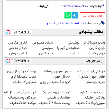
لینک کوتاه:
کپی لینک
‌گزارش خطا در خبر
برچسب ها:
شعر
،
احمد شاملو
،
خشایار اعتمادی
مطالب پیشنهادی
ویدیو هولناک از
نوشیدنی
دندان مصنوعی
آرتروز مفاصل
جوان کارتن
شفابخش کبد با
سوئیسی:
خود را به طور
خوابی که
10 گیاه
جدیدترین
قطعی درمان
میلیاردر شد.
موثر(تخفیف تا
فناوری اروپا،
کنید!
از سراسر وب
آموزش رایگان
امشب)
سبک و مقاوم |
◗پرسش‌نامه◖
پرداخت قسطی
خودتم باورت نمیشه
بدون سوزن پوستتو
پوست خود را از پیری
چقدر جوون شدی!
10سال جوون
نجات دهید!با کرم
خرید جوانساز
کن50%تخفیف پاییزی
ضدچروک جلبک
اسپیرولینا با تخفیف
بمب جوانساز! کرم
کرم ضدچروک جلبک،
این کرم گیاهی،مثل اتو
ویژه
بوتاکس جلبک
جوانسازی طبیعی
چروکای پوستتوصاف
اسپیرولینا50%تخفیف
پوست شما40%تخفیف
میکنه!50%تخفیف