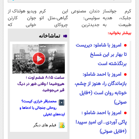
کرم جوانساز
دندان مصنوعی
این کرم
ویدیو هولناک از
جلبک، هدیه
سوئیسی:
گیاهی،مثل اتو
جوان کارتن
طبیعت به
جدیدترین
چروکای
خوابی که
شما(خرید با
فناوری اروپا،
پوستتوصاف
میلیاردر شد.
بیشتر بخوانید:
تماشاخانه
تخفیف ویژه)
سبک و مقاوم |
میکنه!50%تخفیف
آموزش رایگان
امروز با شاملو: دیریست
پرداخت قسطی
تا بهار بر این مَسلخ
برنگذشته است
امروز با احمد شاملو:
ساعت ۸:۱۵ ششم اوت ؛
بازماندگان را، هنوز از چشم،
هیروشیما / وقتی شهر در دیگ
قیر می‌جوشید
خونابه روان است (+فایل
صوتی)
محمدباقر خرازی کیست؟
روحانی جنجالی با ادعاها و
امروز با احمد شاملو :
ایده‌های تخیلی
پاکی آوردی ـ ای امیدِ سپید!
فیلم های دیگر
(+فایل صوتی)