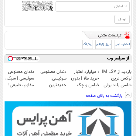
اعتبارسنجی
دیزل ژنراتور
بوکینگ
از سراسر وب
بازدید از IM LS7
۱ میلیارد اعتبار
دندان مصنوعی
دندان مصنوعی
لوکس ترین
خرید طلا | بدون
سوئیسی:
سوئیسی | سبک،
شاسی بلند برقی
ضامن و چک
جدیدترین
مقاوم، طبیعی!
ایران در باشگاه
فناوری اروپا،
ویزیت
بازگشت به بالای صفحه
انقلاب
سبک و مقاوم |
رایگان+پرداخت
پرداخت قسطی
اقساطی😍