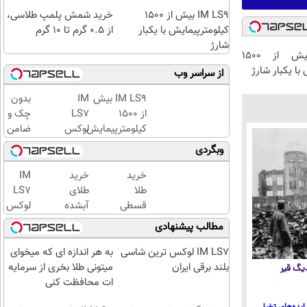
IM LS9 بیش از 1500
خرید شمش پلمپ طلاسی،
کیلومترپیمایش با یکبار
از ۰.۵ گرم تا ۱۰ گرم
شارژ
IM LS9 بیش از 1500
با یکبار شارژ
از سراسر وب
IM LS9 بیش
IM
بدون
از 1500
LS7
چک و
کیلومترپیمایش
لوکس
ضامن
با یکبار شارژ
ترین
تا 100
وبگردی
شاسی
میلیون
بلند
اعتبار
خرید
خرید
IM
برقی
خرید
طلا
طلای
LS7
ایران
طلا
قسطی
آبشده
لوکس
بگیر!
شد!!!!!!
حتی با
ترین
مطالب پیشنهادی
۱۰۰هزارتومان
شاسی
بلند
IM LS7 لوکس ترین شاسی
به هر اندازه ای که میخوای
برقی
بلند برقی ایران
میتونی طلا بخری از سرمایه
 دیگ قیر
ایران
ات محافظت کنی
ایده‌های تخیلی