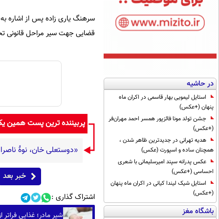
سرهنگ یاری زاده پس از اشاره به
قضایی جهت سیر مراحل قانونی تحو
در حاشیه
استایل لیمویی بهار قاسمی در اکران ماه
پنهان (+عکس)
جشن تولد مونا فائزپور همسر احمد مهران‌فر
پربیننده ترین پست همین ی
(+عکس)
هدیه تهرانی در جدیدترین ظاهر شدن ،
«دوستعلی خان، نوۀ ناصرا
همچنان ساده و اسپورت (عکس)
عکس پدرانه سپند امیرسلیمانی با شعری
احساسی (+عکس)
خبر بعد
استایل شیک لیندا کیانی در اکران ماه پنهان
(+عکس)
اشتراک گذاری :
باشگاه مغز
شیر مادر؛ غذایی فراتر 