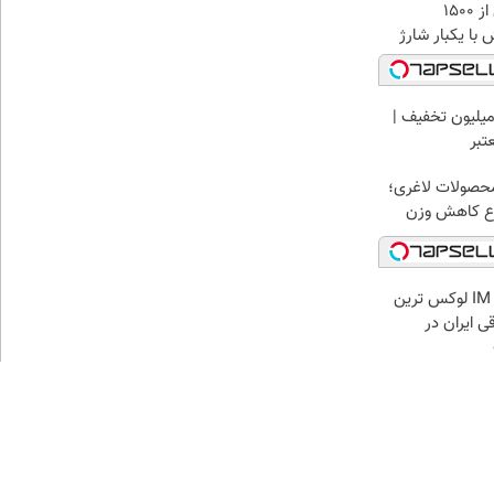
IM LS9 بیش از 1500
 با یکبار شارژ
میلیون تخفیف |
تبر
محصولات لاغری؛
وع کاهش وزن
بازدید از IM LS7 لوکس ترین
ی ایران در