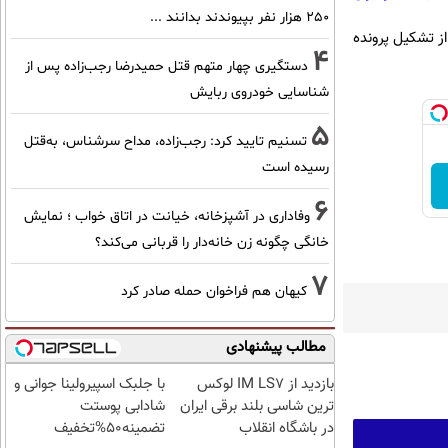
۲۵۰ هزار نفر بپیوندند بدانند ...
ز تشکیل پرونده
4
دستگیری چهار متهم قتل حمیدرضا رجب‌زاده پس از
شناسایی خودروی ربایش
5
تسنیم تایید کرد: رجب‌زاده، مداح سرشناس، به‌قتل
رسیده است
6
وفاداری در آشپزخانه، خیانت در اتاق خواب ؛ نمایش
خانگی چگونه زن خانه‌دار را قربانی می‌کند؟
7
کیهان هم فراخوان حمله صادر کرد
مطالب پیشنهادی
بازدید از IM LS7 لوکس
با جلبک اسپیرولینا جوانی و
ترین شاسی بلند برقی ایران
شادابی پوستت
در باشگاه انقلاب
تضمینه50%تخفیف