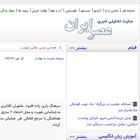
صفحه اول
تماس با ما
آرشیو
جستجو
نظرسنجی
آب و هوا
اوقات شرعی
پیوند ها
سواد زندگی
فیلم
بیشتر »»
همدلیِ سمی: وقتی مهربانیِ زیاد از شم
_
صفحه نخست
»
حوادث
کد خبر
۱۰۹۶۷۴۱
تصادف عجیب در بزرگراه؛ یک توپ فوتبال
حادثه‌ساز شد
به شناسایی
هماهنگی با مرجع قضائی طی عملیاتی منس
پایان عربده‌کشی شرور خیابان وحدت
کردند.
اسلامی؛ عامل مزاحمت دستگیر شد
آموزش زبان انگلیسی
بیشتر »»