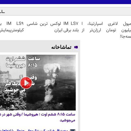
مپول لاغری اسپارتینا، ا
IM LS7 لوکس ترین شاسی
یلیون تومان ارزان‌تر از
بلند برقی ایران
کیلومترپیمایش 
ه‌جا!
تماشاخانه
ساعت ۸:۱۵ ششم اوت ؛ هیروشیما / وقتی شهر در
می‌جوشید
محمدباقر خرازی کیست؟روحانی جنجالی با ادعاها و 