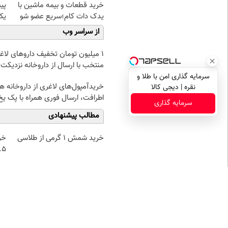
خرید قطعات و بیمه ماشین با
پی
یدک دات کام؛سریع عضو شو
یک
از سراسر وب
۱ میلیون تومان تخفیف داروهای لاغ
منتخب با ارسال از داروخانه نزدیکت
سرمایه گذاری امن با طلا و
خریدآمپول‌های لاغری از داروخانه ه
نقره | دیجی کالا
اطرافت، ارسال فوری همراه با پک یخ
سرمایه گذاری
مطالب پیشنهادی
خرید شمش 1 گرمی از طلاسی
خر
۰.۵ گرم تا
نظر شما
نام
ایمیل