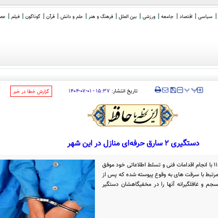
سیاسی
اقتصاد
جامعه
ورزشی
بین الملل
فرهنگ و هنر
علم و دانش
قرآن
گوناگون
فیلم
عصر 
‍‍‍ پ
پ
تاریخ انتشار:
۱۵:۳۷ - ۰۱-۰۷-۱۴۰۴
‌گزارش خطا در خبر
دستگیری ۲ سارق حرفه‌ای منازل در این شهر
سرهنگ یاری زاده افزود: ماموران کلانتری ۱۱ با انجام اقدامات فنی و تسلط اطلاعاتی خود موفق
 هویت و محل اختفاء ۲ سارق مرتبط با سرقت های به وقوع پیوسته شده که پس از
جم و غافلگیرانه آنها را در مخفیگاهشان دستگیر