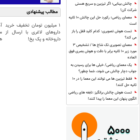
چالش بینایی؛ اگر تیزبین و سریع هستی
شرکت کن!
مطالب پیشنهادی
معمای ریاضی؛ رکورد حل این چالش 10 ثانیه
است
1 میلیون تومان تخفیف خرید
آ
تست هوش تصویری: کدام کلید قفل را باز
داروهای لاغری با ارسال از
م
می کند؟
داروخانه و پک یخ!
هم
معمای تصویری تک شاخ ها / تشخیص 3
مورد زیر 10 ثانیه برابر با دقت و هوش بصری فوق
العاده
یک معمای ریاضی/ خیلی ها برای رسیدن به
جواب دچار چالش می شوند، شما چطور؟
فقط تیزبین ها می توانند این معما را در 10
ثانیه حل کنند!
تست هوش چالش برانگیز: نابغه های ریاضی
الگوی پنهان این معما را پیدا کنند!