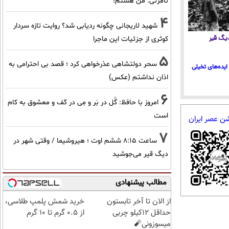
نامرئی: من هستم!
4
شهید لاریجانی چگونه ردیابی شد؟ روایت تازه سردار
 دیگ قیر
کوثری از جزئیات این ماجرا
5
سحر دولتشاهی عذرخواهی کرد ؛ قصد بی احترامی به
ایده‌های تخیلی
اذان نداشتم (عکس)
6
امروز با حافظ: گُل در بَر و مِی در کَف و معشوق به کام
است
شن عصر ایران
7
ساعت ۸:۱۵ ششم اوت ؛ هیروشیما / وقتی شهر در
دیگ قیر می‌جوشید
مطالب پیشنهادی
از الان تا آخر تابستون
خرید شمش پلمپ طلاسی،
حداقل 12کیلو چربی
از ۰.۵ گرم تا ۱۰ گرم
میسوزونی🧨