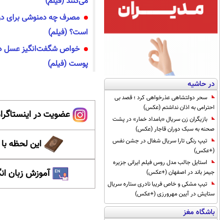
می‌کنند (فیلم)
مصرف چه دمنوشی برای درم
است؟ (فیلم)
خواص شگفت‌انگیز عسل در 
پوست (فیلم)
در حاشیه
سحر دولتشاهی عذرخواهی کرد ؛ قصد بی
احترامی به اذان نداشتم (عکس)
عضویت در اینستاگرام
بازیگران زن سریال «بامداد خمار» در پشت
صحنه به سبک دوران قاجار (عکس)
تیپ رنگی تارا سریال شغال در جشن نفس
این لحظه با
(+عکس)
استایل جالب مدل روس فیلم ایرانی جزیره
آموزش زبان ان
جیمز باند در اصفهان (+عکس)
تیپ مشکی و خاص فریبا نادری ستاره سریال
ستایش در آیین مهرورزی (+عکس)
باشگاه مغز