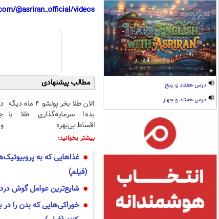
com/@asriran_official/videos
مطالب پیشنهادی
درس هفتاد و پنج
درس هفتاد و چهار
الان طلا بخر پولشو 4 ماه دیگه
د
بده! سرمایه‌گذاری طلا با
ج
اقساط بی‌بهره
و 
بیشتر بخوانید:
غذا‌هایی که به پروبیوتیک‌ه
(فیلم)
شایع‌ترین عوامل گوش درد
خوراکی‌هایی که بدن را در ب