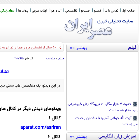
صفحه اول
تماس با ما
آرشیو
جستجو
نظرسنجی
آب و هوا
اوقات شرعی
پیوند ها
سواد زندگی
فیلم
بیشتر »»
50 سال از نخستین پرواز هما از تهران به نیویورک گذشت/ مسافران ویژه: الیزابت تیلور
فیلم
»
سلامت
کد خبر
۱۱۰۷۹۱۵
نشانه
در این ویدئو، یک متخصص طب سنتی درباره
حدود ۷ هزار مگاوات نیروگاه پنل خورشیدی
ویدئوهای دیدنی دیگر در کانال های
وارد مدار شده است
کانال 1
آیت‌الله جوادی آملی: با ناقضان وحدت
مبارزه کنید
aparat.com/asriran
آموزش زبان انگلیسی
کانال 2
بیشتر »»