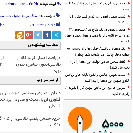
معمای ریاضی؛ رکورد حل این چالش 10 ثانیه
لینک کوتاه:
است
برچسب ها:
سنگ کیسه صفرا
،
طب سنت
تست هوش تصویری: کدام کلید قفل را باز
می کند؟
بازدید از صفحه اول
معمای تصویری تک شاخ ها / تشخیص 3
مورد زیر 10 ثانیه برابر با دقت و هوش بصری فوق
العاده
مطالب پیشنهادی
یک معمای ریاضی/ خیلی ها برای رسیدن به
جواب دچار چالش می شوند، شما چطور؟
دریافت اعتبار خرید کالا از
از 
فقط تیزبین ها می توانند این معما را در 10
طلاسی(بدون ضامن، بدون
12کیلو چربی میسوزونی
ثانیه حل کنند!
بهره)
تست هوش چالش برانگیز: نابغه های ریاضی
از سراسر وب
الگوی پنهان این معما را پیدا کنند!
تیزبین ها مچ این ماهی پنهان کار را بگیرند! /
دندان مصنوعی سوئیسی: جدیدترین
رکورد 10 ثانیه
فناوری اروپا، سبک و مقاوم | پرداخت
قسطی
خرید شمش پ
۱۰ گرم