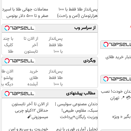
پس‌انداز طلا فقط با ۱۰۰
معاملات جهانی طلا با اسپرد
هزارتومان (امن و راحت)
صفر و تا ۵۰۰ دلار بونوس
از سراسر وب
پس‌انداز
از الان تا
با چند
طلا فقط
آخر
کلیک
با ۱۰۰
تابستون
طلا
اعتبار خرید طلای
هزارتومان
حداقل
بخرید...
وبگردی
(امن و
12کیلو
(ثبت‌نام
راحت)
چربی
کن |
پس‌انداز
خرید
الان طلا
میسوزونی
خرید
طلا فقط
طلای
🧨
کن |
با ۱۰۰
آبشده
دیگه بده
هدیه
هزارتومان
حتی با
سرمایه‌گ
ندان خودت! نصب
مطالب پیشنهادی
بگیر)
(امن و
۱۰۰هزارتومان
طلا با ا
 📍 تهران
راحت)
بی‌بهره
دندان مصنوعی سوئیسی |
از الان تا آخر تابستون
سبک، مقاوم، طبیعی!
حداقل 12کیلو چربی
د وام بگیر « ویژه
ویزیت رایگان+پرداخت
میسوزونی🧨
اقساطی😍
تحلیل آماری فوری با نرم
خودروت رو سریع و امن