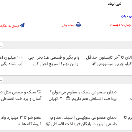
کپی لینک
ی
،
بدن
ارسال به دوستان
نسخه چاپی
ارسال به تلگرام
الان تا آخر تابستون حداقل
وام بگیر و قسطی طلا بخر! چی
100 میلیون 
از این بهتر!! سریع احراز کن
آب شده بگیر
دندان مصنوعی سبک و مقاوم می‌خوای؟
🦷 سبک و طبیعی مثل د
پرداخت اقساطی هم داریم!😍 | 📍تهران
آسان و پرداخت اقساطی 
لمپ طلاسی، از ۰.۵ گرم تا
دندان مصنوعی سوئیسی | سبک، مقاوم،
عضو شو تا 3 میلیار
طبیعی! ویزیت رایگان+پرداخت اقساطی😍
فروشگاه ها »