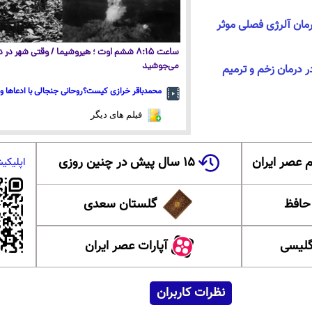
ان آلرژی فصلی موثر
ساعت ۸:۱۵ ششم اوت ؛ هیروشیما / وقتی شهر در
می‌جوشید
درمان زخم و ترمیم
محمدباقر خرازی کیست؟روحانی جنجالی با ادعاها و 
فیلم های دیگر
 عصر ایران
۱۵ سال پیش در چنین روزی
اپلیکی
 حافظ
گلستان سعدی
گلیسی
آپارات عصر ایران
نظرات کاربران