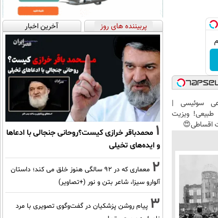
پربیننده های روز
آخرین اخبار
عی سوئیسی |
طبیعی! ویزیت
ت اقساطی😍
1
محمدباقر خرازی کیست؟روحانی جنجالی با ادعاها
و ایده‌های تخیلی
2
معماری که در 92 سالگی هنوز خلق می کند؛ داستان
آلوارو سیزا، شاعر بتن و نور (+تصاویر)
3
پیام روشن پزشکیان در گفت‌و‌گوی تصویری با مرد