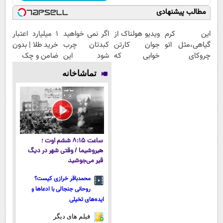
مطالب پیشنهادی
این کرم
ویدیو هولناک از
اگر نمی خواهید
۱ میلیارد اعتبار
گیاهی،مثل اتو
جوان کارتن
کبدتان چرب
خرید طلا | بدون
چروکای
خوابی که
شود این
ضامن و چک
پوستتوصاف
میلیاردر شد.
نوشیدنی خوش
تماشاخانه
میکنه!50%تخفیف
آموزش رایگان
طعم را بنوشید
ساعت ۸:۱۵ ششم اوت ؛
هیروشیما / وقتی شهر در دیگ
قیر می‌جوشید
محمدباقر خرازی کیست؟
روحانی جنجالی با ادعاها و
ایده‌های تخیلی
فیلم های دیگر