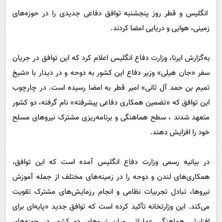
پیامک
سرگرمی
انگلیس و قطر روز پنجشنبه توافق دفاعی جدیدی را در حوزه‌های
روانشناسی
فناوری
زمینی، هوایی و دریایی امضا کردند.
آشپزی
گوناگون
به‌گزارش ایرنا، وزارت دفاع انگلیس اعلام کرد که این توافق در جریان
دانلود
حوادث
سفر «جان هیلی» وزیر دفاع این کشور به دوحه و در دیدار با «شیخ
محیط زیست
تمیم بن حمد آل ثانی» امیر قطر به امضا رسیده است. در چارچوب
سلامت
این توافق که «تضمین همکاری دفاعی پیشرفته» نام گرفته، دو کشور
فرهنگی
متعهد شدند ، سطح هماهنگی و برنامه‌ریزی مشترک نیروهای مسلح
خود را افزایش دهند.
بین الملل
اجتماعی
در بیانیه رسمی وزارت دفاع انگلیس آمده است که این توافق،
حیات وحش
همکاری‌های لندن و دوحه را در زمینه‌های مختلف از جمله آموزش
سیاست خارجی
نیروها، تبادل تجربیات نظامی و انجام رزمایش‌های مشترک تقویت
می‌کند. این وزارتخانه تأکید کرده است که توافق جدید «پایه‌ای برای
افزایش هماهنگی عملیاتی میان نیروهای دو کشور در حوزه‌های