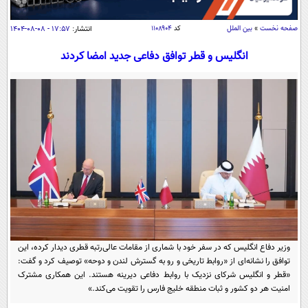
سیاسی
اقتصاد
صفحه نخست
»
بین الملل
کد
۱۱۰۸۹۰۴
انتشار:
۱۷:۵۷ - ۰۸-۰۸-۱۴۰۴
جامعه
اقتصادی
انگلیس و قطر توافق دفاعی جدید امضا کردند
ورزشی
اجتماعی
خودرو
بین الملل
حوادث
فرهنگ و هنر
سیاست خارجی
سلامت
علم و دانش
یک برش دانایی
قرآن
فناوری و It
محیط زیست
گوناگون
علمی
سفر و تفریح
فیلم
سرگرمی
اخبار کریپتو
عصر ایران 2
اقتصاد
باشگاه مغز
وزیر دفاع انگلیس که در سفر خود با شماری از مقامات عالی‌رتبه قطری دیدار کرده، این
آموزش زبان
توافق را نشانه‌ای از «روابط تاریخی و رو به گسترش لندن و دوحه» توصیف کرد و گفت:
خواندنی ها و دیدنی ها
ورزش
مجله تصویری سلاح
«قطر و انگلیس شرکای نزدیک با روابط دفاعی دیرینه هستند. این همکاری مشترک
داستان کوتاه
امنیت هر دو کشور و ثبات منطقه خلیج فارس را تقویت می‌کند.»
سیاست