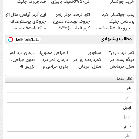
خرید جوانساز
کن50%تخفیف پاییزی
ضدچروک جلبک
اسپیرولینا با تخفیف
بمب جوانساز! کرم
تنها ترفند موثر رفع
این کرم گیاهی،مثل اتو
ویژه
بوتاکس جلبک
چروک پوست، همین
چروکای پوستتوصاف
اسپیرولینا50%تخفیف
کرم آلمانیه (45%
میکنه!50%تخفیف
تخفیف)
مطالب پیشنهادی
کمر درد داری؟
میخوای
‼️جراحی ممنوع‼️
درمان درد کمر
دیگه بسه! در
کمردردت رو "در
درمان کمر درد
بدون جراحی،
منزل درمانش
منزل" درمان
بدون جراحی و
تزریق ◀
کن
کنی؟ (◂فیلم +
دوره نقاهت
پرسش‌نامه رو پر
نظر شما
(◀پرسش‌نامه)
◂پرسش‌نامه)
کن ▶
نام
ایمیل
* نظر