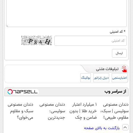
* کد امنیتی
اعتبارسنجی
دیزل ژنراتور
بوکینگ
از سراسر وب
دندان مصنوعی
۱ میلیارد اعتبار
دندان مصنوعی
دندان مصنوعی
سوئیسی | سبک،
خرید طلا | بدون
سوئیسی:
سبک و مقاوم
مقاوم، طبیعی!
ضامن و چک
جدیدترین
می‌خوای؟
ویزیت
فناوری اروپا،
پرداخت اقساطی
بازگشت به بالای صفحه
رایگان+پرداخت
سبک و مقاوم |
هم داریم!😍 |