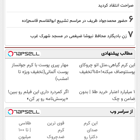
صراحت انتقاد کردید
6
حضور محمدجواد ظریف در مراسم تشییع ابوالقاسم قاسم‌زاده
7
زنِ بادیگارد محافظ نیوشا ضیغمی در مسجد شهرک غرب
مطالب پیشنهادی
این کرم گیاهی،مثل اتو چروکای
مهار پیری پوست با کرم جوانساز
پوستتوصاف میکنه!50%تخفیف
پوست آلمانی(تخفیف ویژه تا
امشب)
۱ میلیارد اعتبار خرید طلا | بدون
اگر کمردرد داری این فیلم رو ببین!
ضامن و چک
◗پرسش‌نامه رو پر کن◖
از سراسر وب
این کرم
قوی ترین
طلاسی
صدای
کرم
| تا 100
دکترا رو
ضدچروک
میلیون