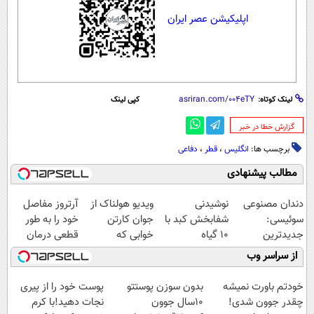
اپلیکیشن عصر ایران
لینک کوتاه:
کپی لینک
‌گزارش خطا در خبر
برچسب ها:
انگلیس
،
قطر
،
دفاعی
مطالب پیشنهادی
دندان مصنوعی
نوشیدنی
ویدیو هولناک از
آرتروز مفاصل
سوئیسی:
شفابخش کبد با
جوان کارتن
خود را به طور
جدیدترین
10 گیاه
خوابی که
قطعی درمان
فناوری اروپا،
موثر(تخفیف تا
میلیاردر شد.
کنید!
از سراسر وب
سبک و مقاوم |
امشب)
آموزش رایگان
◗پرسش‌نامه◖
پرداخت قسطی
خودتم باورت نمیشه
بدون سوزن پوستتو
پوست خود را از پیری
چقدر جوون شدی!
10سال جوون
نجات دهید!با کرم