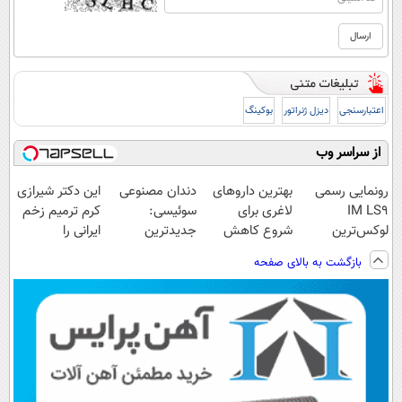
اعتبارسنجی
دیزل ژنراتور
بوکینگ
از سراسر وب
رونمایی رسمی
بهترین داروهای
دندان مصنوعی
این دکتر شیرازی
IM LS9
لاغری برای
سوئیسی:
کرم ترمیم زخم
لوکس‌ترین
شروع کاهش
جدیدترین
ایرانی را
EREV در ایران
وزن، ارسال از
فناوری اروپا،
ساخت!!!
بازگشت به بالای صفحه
داروخانه های
سبک و مقاوم |
نزدیکت!
پرداخت قسطی