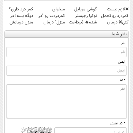
❌لازم نیست
گوشی موبایل
میخوای
کمر درد داری؟
کمردرد رو تحمل
نوکیا رجیستر
کمردردت رو "در
دیگه بسه! در
کنی❌ درمان
شده🔥 (پرداخت
منزل" درمان
منزل درمانش
بدون جراحی و
درب منزل +
کنی؟ (◂فیلم +
کن
نظر شما
قرص
تخفیف ویژه)
◂پرسش‌نامه)
(◀پرسش‌نامه)
(پرسشنامه)
نام
ایمیل
* نظر
* کد امنیتی