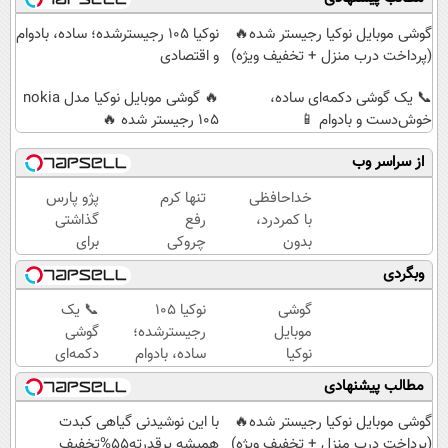
گوشی موبایل نوکیا رجیستر شده🔥
نوکیا 105 رجیسترشده؛ ساده، بادوام
(پرداخت درب منزل + تخفیف ویژه)
و اقتصادی
📞 یک گوشی دکمه‌ای ساده،
🔥 گوشی موبایل نوکیا مدل nokia
خوش‌دست و بادوام 📱
105 رجیستر شده 🔥
از سراسر وب
خداحافظی
تنها کرم
پژو پارس
با کمردرد،
رفع
گذاشتی
بدون
چروکی
برای
قرص و
که
فروش؟؟
وبگردی
آمپول
مجوز
اینجا
رسمی
راحت
گوشی
نوکیا 105
📞 یک
وزارت
بفروشش
موبایل
رجیسترشده؛
گوشی
بهداشت
نوکیا
ساده، بادوام
دکمه‌ای
دارد
رجیستر
و اقتصادی
ساده،
مطالب پیشنهادی
شده🔥
خوش‌دست
(پرداخت
و بادوام 📱
گوشی موبایل نوکیا رجیستر شده🔥
با این نوشیدنی گیاهی کبدت
درب
(پرداخت درب منزل + تخفیف ویژه)
همیشه پرقدرته55%تخفیف