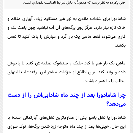
پیامک
حتی پژمرده به نظر برسد، که معمولاً به دلیل شرایط نامناسب نگهداری است.
سرگرمی
روانشناسی
فناوری
شامادورا برای شاداب ماندن به نور غیر مستقیم زیاد، آبیاری منظم و
آشپزی
گوناگون
خاک تازه نیاز دارد. هرگز روی برگ‌های آن آب نپاشید چون باعث لکه و
دانلود
حوادث
قارچ می‌شود، فقط ماهی یک ‌بار گرد و غبارش را پاک کنید تا نفس
بکشد.
محیط زیست
سلامت
ماهی یک ‌بار هم با کود جلبک و ضدشوک تغذیه‌اش کنید تا پاجوش
فرهنگی
داده و رشد کند. برای اطلاع از جزئیات بیشتر این ترفندها، تا انتهای
بین الملل
مطلب با ما همراه باشید.
اجتماعی
چرا شامادورا بعد از چند ماه شادابی‌اش را از دست
حیات وحش
می‌دهد؟
سیاست خارجی
شامادورا یا نخل بامبو یکی از مقاوم‌ترین نخل‌های آپارتمانی است؛ با
این حال، خیلی‌ها بعد از چند ماه متوجه زرد شدن برگ‌ها، نوک ‌سوزی