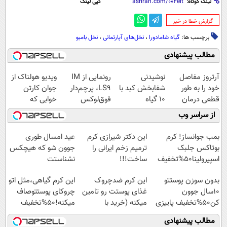
لینک کوتاه:
کپی لینک
‌گزارش خطا در خبر
برچسب ها:
گیاه شامادورا
،
نخل‌های آپارتمانی
،
نخل بامبو
مطالب پیشنهادی
آرتروز مفاصل
نوشیدنی
رونمایی از IM
ویدیو هولناک از
خود را به طور
شفابخش کبد با
LS9، پرچم‌دار
جوان کارتن
قطعی درمان
10 گیاه
فوق‌لوکس
خوابی که
کنید!
موثر(تخفیف تا
EREV وارد بازار
میلیاردر شد.
از سراسر وب
◗پرسش‌نامه◖
امشب)
ایران شد
آموزش رایگان
بمب جوانساز! کرم
این دکتر شیرازی کرم
عید امسال طوری
بوتاکس جلبک
ترمیم زخم ایرانی را
جوون شو که هیچکس
اسپیرولینا50%تخفیف
ساخت!!!
نشناستت
بدون سوزن پوستتو
این کرم ضدچروک
این کرم گیاهی،مثل اتو
10سال جوون
غذای پوستت رو تامین
چروکای پوستتوصاف
کن50%تخفیف پاییزی
میکنه (خرید با
میکنه!50%تخفیف
40%تخفیف)
مطالب پیشنهادی