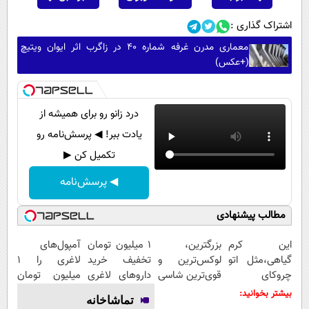
اشتراک گذاری :
معماری مدرن غرفه شماره ۴۰ در زاگرب اثر ایوان ویتیچ
(+عکس)
درد زانو رو برای همیشه از
یادت ببر! ◀ پرسش‌نامه رو
تکمیل کن ▶
◀ پرسش‌نامه
مطالب پیشنهادی
این کرم
بزرگترین،
1 میلیون تومان
آمپول‌های
گیاهی،مثل اتو
لوکس‌ترین و
تخفیف خرید
لاغری را ۱
چروکای
قوی‌ترین شاسی
داروهای لاغری
میلیون تومان
پوستتوصاف
بلند EREV در
با ارسال از
ارزان‌تر از
بیشتر بخوانید:
تماشاخانه
میکنه!50%تخفیف
در ایران رونمایی
داروخانه و پک
همه‌جا بخر!