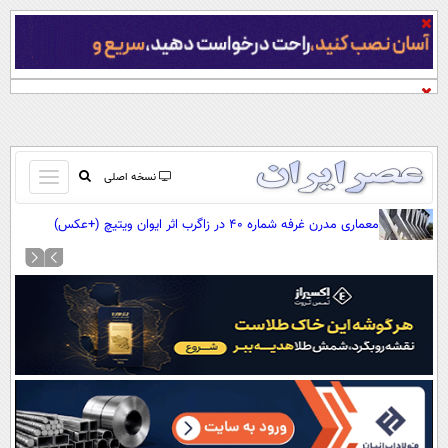
باز
نسخه اصلی
و
صفحه اول
معماری مدرن غرفه شماره ۴۰ در زاگرب اثر ایوان ویتیچ (+عکس)
بسته
تماس با ما
کردن
آرشیو
منو
جستجو
نظرسنجی
آب و هوا
اوقات شرعی
پیوند ها
سواد زندگی