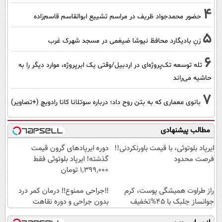
4
حضور محمدجواد ظریف در مراسم تشییع ابوالقاسم قاسم‌زاده
5
زنِ بادیگارد محافظ نیوشا ضیغمی در مسجد شهرک غرب
6
تله توسعه تک‌پروژه‌ای در اردبیل/وقتی یک ابرپروژه، موارد دیگر را به
حاشیه می‌راند
7
بانوی معماری که به بتن روح داد؛ درباره سوتلانا کانا رادویچ (+تصاویر)
مطالب پیشنهادی
ایرپاد بلوتوثی، با قیمت باورنکردنی!!
دوره ایرپاد‌های گرون قیمت
فرصت محدود
گذشته! ایرپاد بلوتوثی فقط
1,399,000 تومان
راز طراوت همیشگی پوست، کرم
‼️جراحی ممنوع‼️ درمان کمر درد
جوانساز جلبک با 45%تخفیف
بدون جراحی و دوره نقاهت