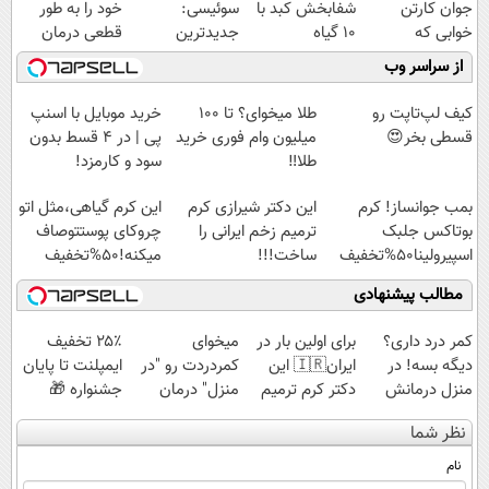
جوان کارتن
شفابخش کبد با
سوئیسی:
خود را به طور
خوابی که
10 گیاه
جدیدترین
قطعی درمان
میلیاردر شد.
موثر(تخفیف تا
فناوری اروپا،
کنید!
از سراسر وب
آموزش رایگان
امشب)
سبک و مقاوم |
◗پرسش‌نامه◖
پرداخت قسطی
کیف لپ‌تاپت رو
طلا میخوای؟ تا 100
خرید موبایل با اسنپ
قسطی بخر😍
میلیون وام فوری خرید
پی | در ۴ قسط بدون
طلا‼️
سود و کارمزد!
بمب جوانساز! کرم
این دکتر شیرازی کرم
این کرم گیاهی،مثل اتو
بوتاکس جلبک
ترمیم زخم ایرانی را
چروکای پوستتوصاف
اسپیرولینا50%تخفیف
ساخت!!!
میکنه!50%تخفیف
مطالب پیشنهادی
کمر درد داری؟
برای اولین بار در
میخوای
۲۵٪ تخفیف
دیگه بسه! در
ایران🇮🇷 این
کمردردت رو "در
ایمپلنت تا پایان
منزل درمانش
دکتر کرم ترمیم
منزل" درمان
جشنواره 🎁
کن
کننده 23 روزه
کنی؟ (◂فیلم +
نظر شما
(◀پرسش‌نامه)
ساخت!
◂پرسش‌نامه)
نام