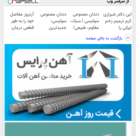
از سراسر وب
این دکتر شیرازی
دندان مصنوعی
دندان مصنوعی
آرتروز مفاصل
کرم ترمیم زخم
سوئیسی | سبک،
سوئیسی:
خود را به طور
ایرانی را
مقاوم، طبیعی!
جدیدترین
قطعی درمان
ساخت!!!
ویزیت
فناوری اروپا،
کنید!
بازگشت به بالای صفحه
رایگان+پرداخت
سبک و مقاوم |
◗پرسش‌نامه◖
اقساطی😍
پرداخت قسطی