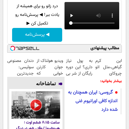
درد زانو رو برای همیشه از
یادت ببر! ◀ پرسش‌نامه رو
تکمیل کن ▶
◀ پرسش‌نامه
مطالب پیشنهادی
این کرم
به پول نیاز
ویدیو هولناک از
دندان مصنوعی
گیاهی،مثل اتو
داری؟ این دوره
جوان کارتن
سوئیسی:
چروکای
رایگان از شر بی
خوابی که
جدیدترین
پوستتوصاف
پولی خلاصت
میلیاردر شد.
فناوری اروپا،
بیشتر بخوانید:
تماشاخانه
میکنه!50%تخفیف
میکنه
آموزش رایگان
سبک و مقاوم |
گروسی: ایران همچنان به
پرداخت قسطی
اندازه کافی اورانیوم غنی
شده دارد
ساعت ۸:۱۵ ششم اوت ؛
هیروشیما / وقتی شهر در دیگ