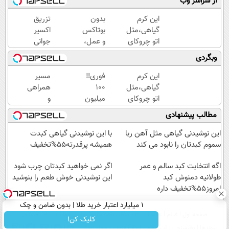
از سراسر وب
این کرم
بدون
تزریق
گیاهی،مثل
بوتاکس
اکسیر
اتو چروکای
و عمل،
جوانی
پوستتوصاف
با این
به
وبگردی
میکنه!50%تخفیف
کرم
پوست
جلبک،
بدون
این کرم
فوری‼️
مسیر
پوستت
سوزن40%تخفیف
گیاهی،مثل
100
همراهی
رو
اتو چروکای
میلیون
و
جوان
پوستتوصاف
وام
گزارش
مطالب پیشنهادی
کن
میکنه!50%تخفیف
آنی
عملکرد
خرید
گروه
این نوشیدنی گیاهی مثل آهن ربا
با این نوشیدنی گیاهی کبدت
طلا
اسنپ
سموم کبدتان را نابود می کند
همیشه پرقدرته55%تخفیف
در
اگه انتخابت کبد سالم و عمر
۱۴۰۴
اگر نمی خواهید کبدتان چرب شود
طولانیه دمنوش کبد
این نوشیدنی خوش طعم را بنوشید
امروز55%تخفیف داره
۱ میلیارد اعتبار خرید طلا | بدون ضامن و چک
صفحه اول
فیلم
عصر ایران۲
درباره عصرایران
تماس با ما
آرشیو
جستجو
کلیک کن!
پیوندها
نظرسنجی
آب و هوا
اوقات شرعی
سواد زندگی