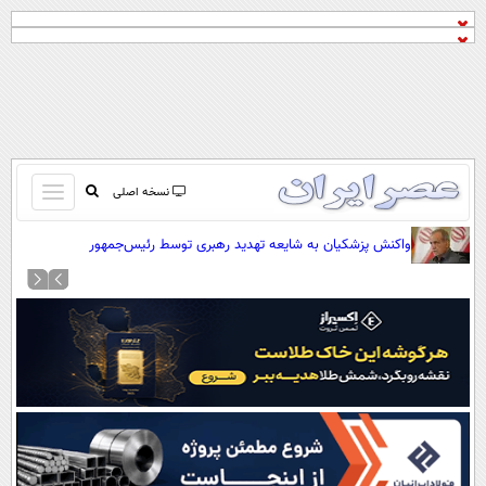
باز
نسخه اصلی
و
صفحه اول
واکنش پزشکیان به شایعه تهدید رهبری توسط رئیس‌جمهور
بسته
تماس با ما
کردن
آرشیو
منو
جستجو
نظرسنجی
آب و هوا
اوقات شرعی
پیوند ها
سواد زندگی