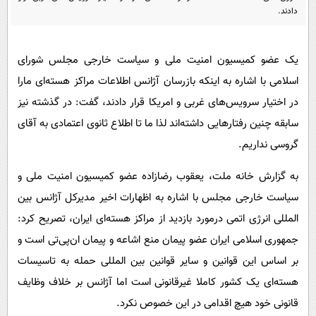
پیامک
سرگرمی
دادند.
روانشناسی
فناوری
آشپزی
یک عضو کمیسیون امنیت ملی و سیاست خارجی مجلس شورای
گوناگون
اسلامی با اشاره به اینکه بازرسان آژانس اطلاعات مراکز هسته‌ای مارا
دانلود
حوادث
در اختیار سرویس‌های غربی و امریکا قرار دادند، گفت: در گذشته نیز
محیط زیست
سابقه چنین رفتارهایی داشته‌اند لذا ما تا اطلاع ثانوی اعتمادی به آقای
سلامت
گروسی نداریم.
فرهنگی
به گزارش خانه ملت، یعقوب رضازاده عضو کمیسیون امنیت ملی و
بین الملل
سیاست خارجی مجلس با اشاره به اظهارات اخیر مدیرکل آژانس بین
اجتماعی
المللی انرژی اتمی درمورد بازدید از مراکز هسته‌ای ایران، تصریح کرد:
جمهوری اسلامی ایران عضو پیمان منع اشاعه و پیمان ان‌پی‌تی است و
حیات وحش
بر اساس این قوانین و سایر قوانین بین المللی حمله به تاسیسات
سیاست خارجی
هسته‌ای یک کشور کاملا غیرقانونی است اما آژانس بر خلاف وظایف
قانونی خود هیچ اقدامی در این خصوص نکرد.