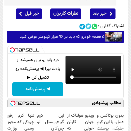
خبر بعد
نظرات کاربران
خبر قبل
اشتراک گذاری :
۵ قطعه خودرو که باید در ۹۶ هزار کیلومتر عوض کنید
درد زانو رو برای همیشه از
یادت ببر! ◀ پرسش‌نامه رو
تکمیل کن ▶
◀ پرسش‌نامه
مطالب پیشنهادی
بدون بوتاکس و
ویدیو هولناک از
این کرم
تنها کرم رفع
عمل، با این کرم
جوان کارتن
گیاهی،مثل اتو
چروکی که مجوز
جلبک، پوستت
خوابی که
چروکای
رسمی وزارت