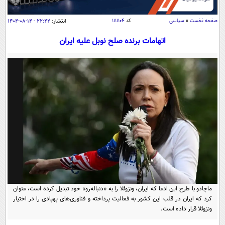
سیاسی
اقتصاد
صفحه نخست
»
سیاسی
کد
۱۱۱۱۱۰۴
انتشار:
۲۲:۴۲ - ۱۴-۰۸-۱۴۰۴
جامعه
اقتصادی
اتهامات برنده صلح نوبل علیه ایران
ورزشی
اجتماعی
خودرو
بین الملل
حوادث
فرهنگ و هنر
سیاست خارجی
سلامت
علم و دانش
یک برش دانایی
قرآن
فناوری و It
محیط زیست
گوناگون
علمی
سفر و تفریح
فیلم
سرگرمی
اخبار کریپتو
عصر ایران 2
اقتصاد
باشگاه مغز
ماچادو با طرح این ادعا که ایران، ونزوئلا را به «دنباله‌رو» خود تبدیل کرده است، عنوان
آموزش زبان
خواندنی ها و دیدنی ها
ورزش
مجله تصویری سلاح
کرد که ایران در قلب این کشور به فعالیت پرداخته و فناوری‌های پهپادی را در اختیار
ونزوئلا قرار داده است.
داستان کوتاه
سیاست