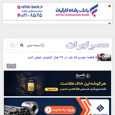
باز
نسخه اصلی
و
صفحه اول
۵ قطعه خودرو که باید در ۹۶ هزار کیلومتر عوض کنید
بسته
تماس با ما
کردن
آرشیو
منو
جستجو
نظرسنجی
آب و هوا
اوقات شرعی
پیوند ها
سواد زندگی