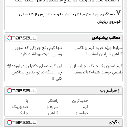
تسنیم تایید کرد: رجب‌زاده، مداح سرشناس، به‌قتل رسیده است
7
دستگیری چهار متهم قتل حمیدرضا رجب‌زاده پس از شناسایی
خودروی ربایش
مطالب پیشنهادی
شرایط ویژه خرید کرم بوتاکس
تنها کرم رفع چروکی که مجوز
گیاهی تا پایان امشب!
رسمی وزارت بهداشت دارد
کرم ضدچروک جلبک، جوانسازی
این کرم صدای دکترا رو در اورده😳
طبیعی پوست شما40%تخفیف
چون دیگه نیازی نداری بوتاکس
کنی!!!
از سراسر وب
جدیدترین
راهکار
با
کرم
سریع و
ضدچروک
جوانساز
گیاهی
جلبک
حاوی
برای
اسپیرولینا
وبگردی
جلبک
جلوگیری
جوان شو!