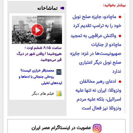
رو جوان کن
میلیاردر شد.
پوستتوصاف
بهداشت دارد
بیشتر بخوانید:
تماشاخانه
آموزش رایگان
میکنه!50%تخفیف
ماچادو، جایزه صلح نوبل
خود را به ترامپ تقدیم کرد
واکنش عراقچی به تمجید
ماچادو از جنایات
ساعت ۸:۱۵ ششم اوت ؛
صهیونیست‌ها در غزه: جایزه
هیروشیما / وقتی شهر در دیگ
قیر می‌جوشید
صلح نوبل دیگر اعتباری
ندارد
محمدباقر خرازی کیست؟
روحانی جنجالی با ادعاها و
ادعای رهبر مخالفان
ایده‌های تخیلی
ونزوئلا: ایران نه تنها علیه
فیلم های دیگر
اسرائیل، بلکه علیه مردم
ونزوئلا نیز فعال است
عضویت در اینستاگرام عصر ایران