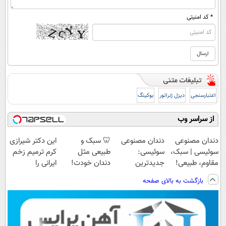
* کد امنیتی
اعتبارسنجی
دیزل ژنراتور
بوکینگ
از سراسر وب
دندان مصنوعی
دندان مصنوعی
🦷 سبک و
این دکتر شیرازی
سوئیسی | سبک،
سوئیسی:
طبیعی مثل
کرم ترمیم زخم
مقاوم، طبیعی!
جدیدترین
دندان خودت!
ایرانی را
ویزیت
فناوری اروپا،
نصب آسان و
ساخت!!!
بازگشت به بالای صفحه
رایگان+پرداخت
سبک و مقاوم |
پرداخت اقساطی
اقساطی😍
پرداخت قسطی
💳 📍 تهران