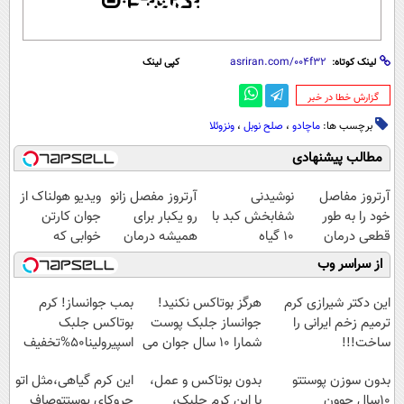
لینک کوتاه:
کپی لینک
‌گزارش خطا در خبر
برچسب ها:
ماچادو
،
صلح نوبل
،
ونزوئلا
مطالب پیشنهادی
آرتروز مفاصل
نوشیدنی
آرتروز مفصل زانو
ویدیو هولناک از
خود را به طور
شفابخش کبد با
رو یکبار برای
جوان کارتن
قطعی درمان
10 گیاه
همیشه درمان
خوابی که
کنید!
موثر(تخفیف تا
کن!
میلیاردر شد.
از سراسر وب
◗پرسش‌نامه◖
امشب)
◗پرسش‌نامه◖
آموزش رایگان
این دکتر شیرازی کرم
هرگز بوتاکس نکنید!
بمب جوانساز! کرم
ترمیم زخم ایرانی را
جوانساز جلبک پوست
بوتاکس جلبک
ساخت!!!
شمارا ۱۰ سال جوان می
اسپیرولینا50%تخفیف
کند
بدون سوزن پوستتو
بدون بوتاکس و عمل،
این کرم گیاهی،مثل اتو
10سال جوون
با این کرم جلبک،
چروکای پوستتوصاف