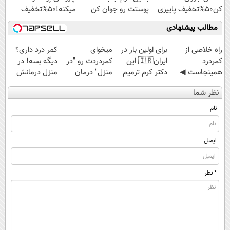
کن50%تخفیف پاییزی
پوستت رو جوان کن
میکنه!50%تخفیف
مطالب پیشنهادی
‌راه خلاصی از
برای اولین بار در
میخوای
کمر درد داری؟
کمردرد
ایران🇮🇷 این
کمردردت رو "در
دیگه بسه! در
همینجاست ◀
دکتر کرم ترمیم
منزل" درمان
منزل درمانش
فقط کافیه فرم
کننده 23 روزه
کنی؟ (◂فیلم +
کن
نظر شما
رو پر کنی!
ساخت!
◂پرسش‌نامه)
(◀پرسش‌نامه)
نام
ایمیل
* نظر