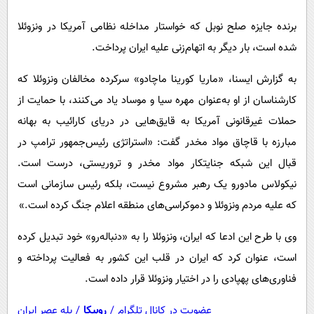
پیامک
سرگرمی
برنده جایزه صلح نوبل که خواستار مداخله نظامی آمریکا در ونزوئلا
روانشناسی
فناوری
شده است، بار دیگر به اتهام‌زنی علیه ایران پرداخت.
آشپزی
گوناگون
به گزارش ایسنا، «ماریا کورینا ماچادو» سرکرده مخالفان ونزوئلا که
دانلود
حوادث
کارشناسان از او به‌عنوان مهره سیا و موساد یاد می‌کنند، با حمایت از
محیط زیست
حملات غیرقانونی آمریکا به قایق‌هایی در دریای کارائیب به بهانه
سلامت
مبارزه با قاچاق مواد مخدر گفت: «استراتژی رئیس‌جمهور ترامپ در
قبال این شبکه جنایتکار مواد مخدر و تروریستی، درست است.
فرهنگی
نیکولاس مادورو یک رهبر مشروع نیست، بلکه رئیس سازمانی است
بین الملل
که علیه مردم ونزوئلا و دموکراسی‌های منطقه اعلام جنگ کرده است.»
اجتماعی
وی با طرح این ادعا که ایران، ونزوئلا را به «دنباله‌رو» خود تبدیل کرده
حیات وحش
است، عنوان کرد که ایران در قلب این کشور به فعالیت پرداخته و
سیاست خارجی
فناوری‌های پهپادی را در اختیار ونزوئلا قرار داده است.
عضویت در کانال تلگرام
/
روبیکا
/
بله عصر ایران