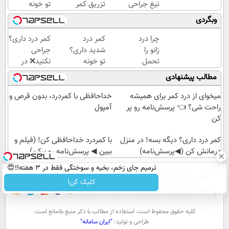
تیغ جراحی
تزریق کمر
تو خونه
بری؟!
دردت خوب
درمانش کن
وبگردی
◗پرسش‌نامه
شه؟
(◂پرسش‌نامه
رو پر کن◖
◂پرسش‌نامه
رو پرکن)
چرا درد
کمر درد
کمر درد داری؟
رو پرکن
زانو را
شدید داری؟
جراحی
تحمل
تو خونه
نکنید❌ در
می‌کنی؟
درمانش کن
منزل درمانش
مطالب پیشنهادی
خیلی
(◂پرسش‌نامه
کن
ساده
رو پرکن)
(◂پرسش‌نامه)
میخوای از درد کمر برای همیشه
خداحافظی با کمردرد، بدون قرص و
درمنزل
راحت شی؟ 👈 پرسش‌نامه رو پر
آمپول
درمانش
کن
کن
کمر درد داری؟ دیگه بسه! در منزل
با کمردرد خداحافظی کن! (فیلم و
درمانش کن (◀پرسش‌نامه)
ببین ◀ پرسش‌نامه رو پرکن)
ترمیم جای زخم، بخیه و سوختگی فقط در 3 هفته!!😍
صفحه اول
فیلم
عصر ایران۲
درباره عصرایران
تماس با ما
آرشیو
جستجو
کلیک کن!
پیوندها
نظرسنجی
آب و هوا
اوقات شرعی
سواد زندگی
كليه حقوق محفوظ است، استفاده از مطالب با ذكر منبع بلامانع است.
طراحی و تولید:
"ایران سامانه"