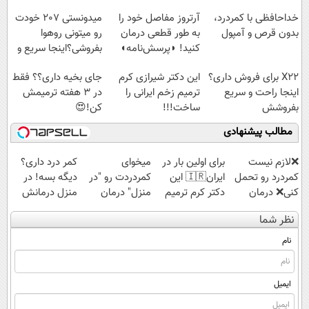
خداحافظی با کمردرد،
آرتروز مفاصل خود را
میدونستی 207 خودت
بدون قرص و آمپول
به طور قطعی درمان
رو میتونی روهوا
کنید! ◗پرسش‌نامه◖
بفروشی؟اینجا سریع و
راحت بفروش
X22 برای فروش داری؟
این دکتر شیرازی کرم
جای بخیه داری؟؟ فقط
اینجا راحت و سریع
ترمیم زخم ایرانی را
در 3 هفته ترمیمش
بفروشش
ساخت!!!
کن!😍
مطالب پیشنهادی
❌لازم نیست
برای اولین بار در
میخوای
کمر درد داری؟
کمردرد رو تحمل
ایران🇮🇷 این
کمردردت رو "در
دیگه بسه! در
کنی❌ درمان
دکتر کرم ترمیم
منزل" درمان
منزل درمانش
بدون جراحی و
کننده 23 روزه
کنی؟ (◂فیلم +
کن
نظر شما
قرص
ساخت!
◂پرسش‌نامه)
(◀پرسش‌نامه)
(پرسشنامه)
نام
ایمیل