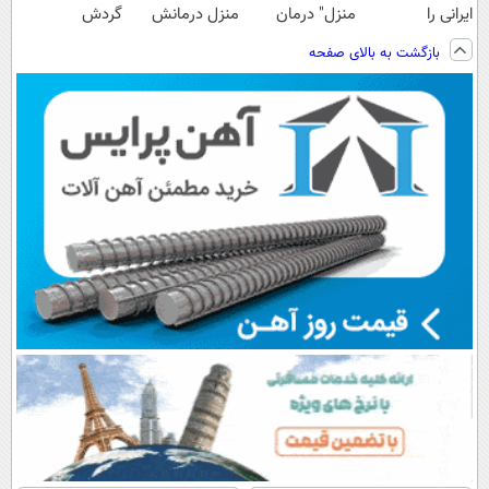
ایرانی را
منزل" درمان
منزل درمانش
گردش
ساخت!!!
کنی؟ (◂فیلم +
کن
فروشندگان =>
بازگشت به بالای صفحه
◂پرسش‌نامه)
(◀پرسش‌نامه)
فروشگاهت رو
ثبت کن