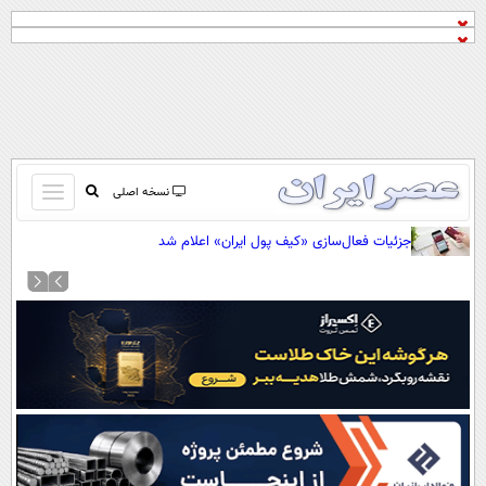
باز
نسخه اصلی
و
صفحه اول
جزئیات فعال‌سازی «کیف پول ایران» اعلام شد
بسته
تماس با ما
کردن
آرشیو
منو
جستجو
نظرسنجی
آب و هوا
اوقات شرعی
پیوند ها
سواد زندگی