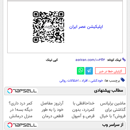
اپلیکیشن عصر ایران
لینک کوتاه:
کپی لینک
‌گزارش خطا در خبر
برچسب ها:
خودکشی
،
افراد
،
اختلالات روانی
مطالب پیشنهادی
ماشین برلیانس
خداحافظی با
آرتروز مفاصل
کمر درد داری؟
گذاشتی برای
کمردرد، بدون
خود را به طور
دیگه بسه! در
فروش؟ با خیال
قرص و آمپول
قطعی درمان
منزل درمانش
راحت بفروش
کنید!
کن
از سراسر وب
◗پرسش‌نامه◖
(◀پرسش‌نامه)