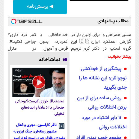
◀ پرسش‌نامه
مطالب پیشنهادی
مسیر همراهی و
برای اولین بار در
خداحافظی با
کمر درد داری؟
گزارش عملکرد
ایران🇮🇷 این
کمردرد، بدون
جراحی نکنید❌
گروه اسنپ در
دکتر کرم ترمیم
قرص و آمپول
در منزل
۱۴۰۴
کننده 23 روزه
درمانش کن
بیشتر بخوانید:
تماشاخانه
ساخت!
(◂پرسش‌نامه)
پیشگیری از خودکشی‌
نوجوانان: این نشانه ها را
جدی بگیرید
روشی ساده برای از بین
محمدباقر خرازی کیست؟روحانی
بردن اختلالات روانی
جنجالی با ادعاها و ایده‌های
تخیلی
۱۱ باور اشتباه در مورد
تاکر کارلسون، مجری و فعال
اختلالات روانی
مشهور رسانه‌ای: جنگ ایران به
مفهوم خوب دیدن افراد
وضوح برخلاف چیزی است که ترامپ