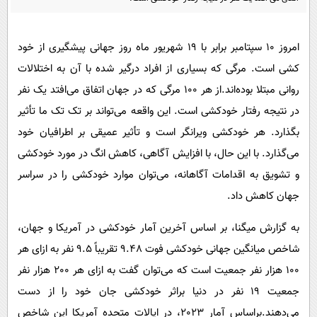
پیامک
سرگرمی
روانشناسی
فناوری
امروز 10 سپتامبر برابر با 19 شهریور ماه روز جهانی پیشگیری از خود
آشپزی
گوناگون
کشی است. مرگی که بسیاری از افراد درگیر شده با آن به اختلالات
دانلود
حوادث
روانی مبتلا بوده‌اند.از هر 100 مرگی که در جهان اتفاق می‌افتد یک نفر
در نتیجه رفتار خودکشی است. این واقعه می‌تواند بر تک تک ما تأثیر
محیط زیست
بگذارد. هر خودکشی ویرانگر است و تأثیر عمیقی بر اطرافیان خود
سلامت
می‌گذارد. با این حال، با افزایش آگاهی، کاهش انگ در مورد خودکشی
فرهنگی
و تشویق به اقدامات آگاهانه، می‌توان موارد خودکشی را در سراسر
بین الملل
جهان کاهش داد.
اجتماعی
به گزارش میگنا، بر اساس آخرین آمار خودکشی در آمریکا و جهان،
حیات وحش
شاخص میانگین جهانی خودکشی فوت 9.48 تقریباً 9.5 نفر به ازای هر
سیاست خارجی
100 هزار نفر جمعیت است که می‌توان گفت به ازای هر 200 هزار نفر
جمعیت 19 نفر در دنیا براثر خودکشی جان خود را از دست
می‌دهند.براساس آمار 2023، در ایالات متحده آمریکا این شاخص