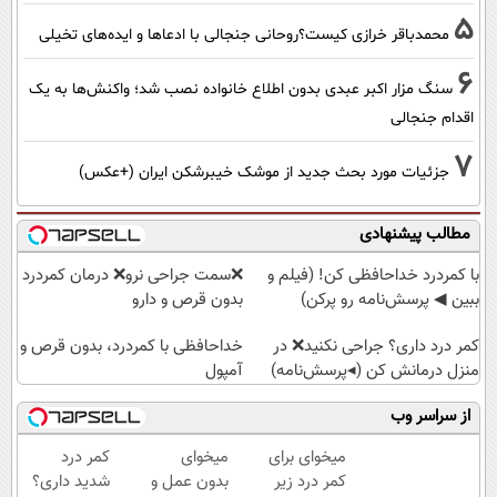
5
محمدباقر خرازی کیست؟روحانی جنجالی با ادعاها و ایده‌های تخیلی
6
سنگ مزار اکبر عبدی بدون اطلاع خانواده نصب شد؛ واکنش‌ها به یک
اقدام جنجالی
7
جزئیات مورد بحث جدید از موشک خیبرشکن ایران (+عکس)
مطالب پیشنهادی
با کمردرد خداحافظی کن! (فیلم و
❌سمت جراحی نرو❌ درمان کمردرد
ببین ◀ پرسش‌نامه رو پرکن)
بدون قرص و دارو
کمر درد داری؟ جراحی نکنید❌ در
خداحافظی با کمردرد، بدون قرص و
منزل درمانش کن (◂پرسش‌نامه)
آمپول
از سراسر وب
میخوای برای
میخوای
کمر درد
کمر درد زیر
بدون عمل و
شدید داری؟