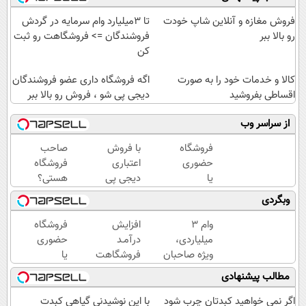
فروش مغازه و آنلاین شاپ خودت
تا 3میلیارد وام سرمایه در گردش
رو بالا ببر
فروشندگان => فروشگاهت رو ثبت
کن
کالا و خدمات خود را به صورت
اگه فروشگاه داری عضو فروشندگان
اقساطی بفروشید
دیجی پی شو ، فروش رو بالا ببر
از سراسر وب
فروشگاه
با فروش
صاحب
حضوری
اعتباری
فروشگاه
یا
دیجی پی
هستی؟
اینترنتی
فروش
وام تا ۳
وبگردی
داری؟
محصولت
میلیارد
راحت
رو بالاببر
تومان
وام ۳
افزایش
فروشگاه
محصول
بگیر
میلیاردی،
درآمـد
حضوری
و
ویژه صاحبان
فروشگاهت
یا
خدماتت
فروشگاه‌های
رو تضمین
اینترنتی
مطالب پیشنهادی
رو
آنلاین و
کن
داری؟
بفروش
حضوری
راحت
اگر نمی خواهید کبدتان چرب شود
با این نوشیدنی گیاهی کبدت