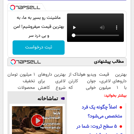
ماشینت رو بسپر به ما، به
بهترین قیمت میفروشیم! امن
و بی درد سر
ثبت درخواست
مطالب پیشنهادی
بهترین قیمت
ویدیو هولناک از
بهترین داروهای
۱ میلیون تومان
داروهای لاغری،
جوان کارتن
لاغری برای
تخفیف
با ۱ میلیون
خوابی که
شروع کاهش
محصولات
تخفیف و ارسال
میلیاردر شد.
وزن، ارسال از
لاغری؛ یک قدم
بیشتر بخوانید:
تماشاخانه
از داروخانه‌
آموزش رایگان
داروخانه های
نزدیک‌تر به
اصلاً چگونه یک فرد
نزدیکت!
شروع کاهش
وزن
متخصص می‌شود؟
5 سطح ثروت: شما در