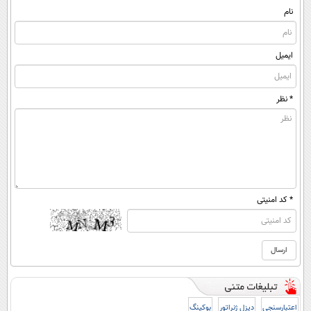
کرد(55%تخفیف)
نام
ایمیل
* نظر
* کد امنیتی
اعتبارسنجی
دیزل ژنراتور
بوکینگ