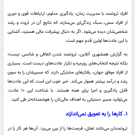
پیامک
سرگرمی
افراد ثروتمند با مدیریت زمان، یادگیری مداوم، ارتباطات قوی و دوری
روانشناسی
فناوری
از افراد سمی، سبک زندگی‌ای می‌سازند که نتایج آن در ثروت و رشد
آشپزی
گوناگون
شخصی‌شان دیده می‌شود. اگر به دنبال پیشرفت مالی هستید، آشنایی
دانلود
حوادث
با این عادت‌ها اولین قدم مهم است.
محیط زیست
به گزارش همشهری آنلاین، ثروتمند شدن اتفاقی و شانسی نیست؛
سلامت
بلکه نتیجه انتخاب‌های روزمره و تکرار عادت‌های درست است. بسیاری
فرهنگی
از افراد موفق جهان، رفتارهای مشترکی دارند که مسیرشان را به سوی
رشد و درآمد بیشتر هموار می‌کند. خبر خوب این است که این عادت‌ها
بین الملل
قابل یادگیری و اجرا برای همه هستند. با شناخت این ۱۰ عادت،
اجتماعی
می‌توانید مسیر دستیابی به اهداف مالی‌تان را هوشمندانه‌تر طی کنید.
حیات وحش
۱. کارها را به تعویق نمی‌اندازند
سیاست خارجی
ثروتمندان می‌دانند تعلل، فرصت‌ها را از بین می‌برد. آن‌ها هر کار را در