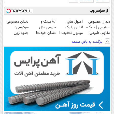
از سراسر وب
دندان مصنوعی
آمپول های
🦷 سبک و
دندان مصنوعی
سوئیسی | سبک،
لاغری با یک
طبیعی مثل
سوئیسی:
مقاوم، طبیعی!
میلیون تخفیف |
دندان خودت!
جدیدترین
ویزیت
ارسال از
نصب آسان و
فناوری اروپا،
بازگشت به بالای صفحه
رایگان+پرداخت
داروخانه های
پرداخت اقساطی
سبک و مقاوم |
اقساطی😍
معتبر
💳 📍 تهران
پرداخت قسطی