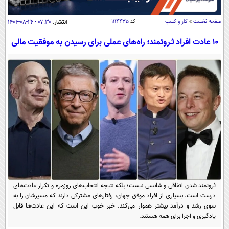
سیاسی
اقتصاد
صفحه نخست
»
کار و کسب
کد
۱۱۱۴۴۳۵
انتشار:
۰۷:۳۰ - ۲۶-۰۸-۱۴۰۴
جامعه
اقتصادی
۱۰ عادت افراد ثـروتمند؛ راه‌های عملی برای رسیدن به موفقیت مالی
ورزشی
اجتماعی
خودرو
بین الملل
حوادث
فرهنگ و هنر
سیاست خارجی
سلامت
علم و دانش
یک برش دانایی
قرآن
فناوری و It
محیط زیست
گوناگون
علمی
سفر و تفریح
فیلم
سرگرمی
اخبار کریپتو
عصر ایران 2
اقتصاد
باشگاه مغز
ثروتمند شدن اتفاقی و شانسی نیست؛ بلکه نتیجه انتخاب‌های روزمره و تکرار عادت‌های
آموزش زبان
خواندنی ها و دیدنی ها
درست است. بسیاری از افراد موفق جهان، رفتارهای مشترکی دارند که مسیرشان را به
ورزش
مجله تصویری سلاح
سوی رشد و درآمد بیشتر هموار می‌کند. خبر خوب این است که این عادت‌ها قابل
داستان کوتاه
سیاست
یادگیری و اجرا برای همه هستند.