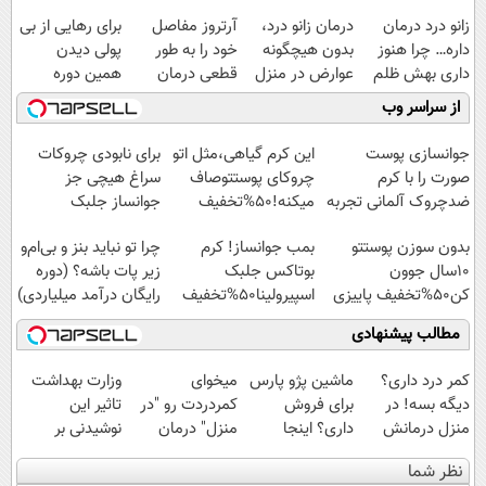
زانو درد درمان
درمان زانو درد،
آرتروز مفاصل
برای رهایی از بی
داره… چرا هنوز
بدون هیچگونه
خود را به طور
پولی دیدن
داری بهش ظلم
عوارض در منزل
قطعی درمان
همین دوره
می‌کنی؟
(◂پرسش‌نامه)
کنید!
رایگان کافیه!
از سراسر وب
◗پرسش‌نامه◖
(شمارتو وارد کن)
جوانسازی پوست
این کرم گیاهی،مثل اتو
برای نابودی چروکات
صورت را با کرم
چروکای پوستتوصاف
سراغ هیچی جز
ضدچروک آلمانی تجربه
میکنه!50%تخفیف
جوانساز جلبک
کنید!
نرو(تخفیف40%)
بدون سوزن پوستتو
بمب جوانساز! کرم
چرا تو نباید بنز و بی‌ام‌و
10سال جوون
بوتاکس جلبک
زیر پات باشه؟ (دوره
کن50%تخفیف پاییزی
اسپیرولینا50%تخفیف
رایگان درآمد میلیاردی)
مطالب پیشنهادی
کمر درد داری؟
ماشین پژو پارس
میخوای
وزارت بهداشت
دیگه بسه! در
برای فروش
کمردردت رو "در
تاثیر این
منزل درمانش
داری؟ اینجا
منزل" درمان
نوشیدنی بر
کن
سریع بفروشش
کنی؟ (◂فیلم +
سلامت کبد را
نظر شما
(◀پرسش‌نامه)
◂پرسش‌نامه)
تایید