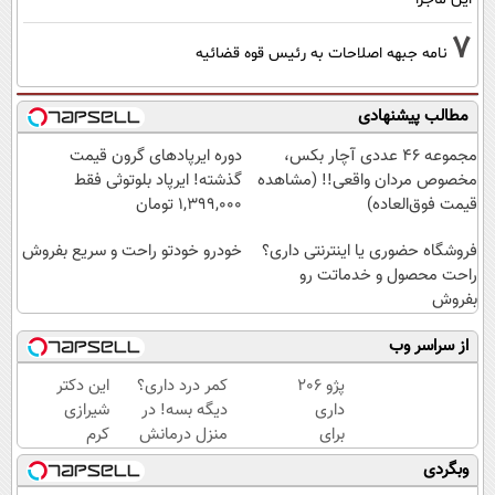
7
نامه جبهه اصلاحات به رئیس قوه قضائیه
مطالب پیشنهادی
مجموعه ۴۶ عددی آچار بکس،
دوره ایرپاد‌های گرون قیمت
مخصوص مردان واقعی!! (مشاهده
گذشته! ایرپاد بلوتوثی فقط
قیمت فوق‌العاده)
1,399,000 تومان
فروشگاه حضوری یا اینترنتی داری؟
خودرو خودتو راحت و سریع بفروش
راحت محصول و خدماتت رو
بفروش
از سراسر وب
پژو 206
کمر درد داری؟
این دکتر
داری
دیگه بسه! در
شیرازی
برای
منزل درمانش
کرم
فروش؟
کن
ترمیم
وبگردی
با
(◀پرسش‌نامه)
زخم