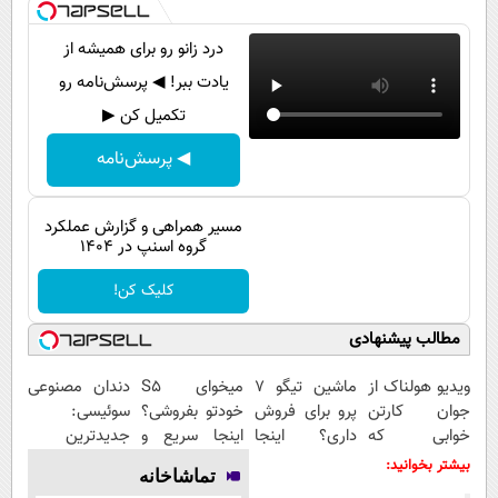
پیامک
سرگرمی
درد زانو رو برای همیشه از
روانشناسی
فناوری
یادت ببر! ◀ پرسش‌نامه رو
آشپزی
گوناگون
تکمیل کن ▶
دانلود
حوادث
◀ پرسش‌نامه
محیط زیست
سلامت
مسیر همراهی و گزارش عملکرد
گروه اسنپ در ۱۴۰۴
فرهنگی
کلیک کن!
بین الملل
مطالب پیشنهادی
اجتماعی
حیات وحش
ویدیو هولناک از
ماشین تیگو 7
میخوای S5
دندان مصنوعی
جوان کارتن
پرو برای فروش
خودتو بفروشی؟
سوئیسی:
سیاست خارجی
خوابی که
داری؟ اینجا
اینجا سریع و
جدیدترین
میلیاردر شد.
سریع بفروشش
منصفانه تر
فناوری اروپا،
بیشتر بخوانید:
تماشاخانه
آموزش رایگان
بفروش
سبک و مقاوم |