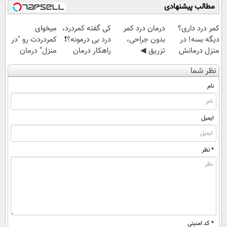
مطالب پیشنهادی
کمر درد داری؟
درمان درد کمر
کی گفته کمردرد،
میخوای
دیگه بسه! در
بدون جراحی،
درد بی درمونه؟❗
کمردردت رو "در
منزل درمانش
تزریق ◀
راهکار درمان
منزل" درمان
کن
پرسش‌نامه رو پر
+پرسشنامه
کنی؟ (◂فیلم +
نظر شما
(◀پرسش‌نامه)
کن ▶
◂پرسش‌نامه)
نام
ایمیل
* نظر
* کد امنیتی