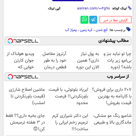
لینک کوتاه:
کپی لینک
‌گزارش خطا در خبر
برچسب ها:
کج شدن
،
کره زمین
،
پمپاژ آب‌
مطالب پیشنهادی
چرا تو نباید بنز و
به پول نیاز
آرتروز مفاصل
ویدیو هولناک از
بی‌ام‌و زیر پات
داری؟ همین
خود را به طور
جوان کارتن
باشه؟ (دوره
الان این دوره
قطعی درمان
خوابی که
رایگان درآمد
رایگان رو شرکت
کنید!
میلیاردر شد.
از سراسر وب
میلیاردی)
کن تا دیر نشده!
◗پرسش‌نامه◖
آموزش رایگان
207 داری برای فروش؟
ایرپاد بلوتوثی، با قیمت
ماشین اصلاح شارژی
با کارنامه به بهترین
باورنکردنی!! فرصت
(قیمت باورنکردنی تا
قیمت بفروش!
محدود
امشب)
شامپو رنگ مو مشکی،
این دکتر شیرازی کرم
جای بخیه داری؟؟ فقط
ماندگاری بالا و طبیعی
ترمیم زخم ایرانی را
در 3 هفته ترمیمش
ساخت!!!
کن!😍