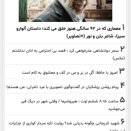
1
معماری که در 92 سالگی هنوز خلق می کند؛ داستان آلوارو
سیزا، شاعر بتن و نور (+تصاویر)
2
سحر دولتشاهی عذرخواهی کرد ؛ قصد بی احترامی به اذان نداشتم
(عکس)
3
امروز با حافظ: گُل در بَر و مِی در کَف و معشوق به کام است
4
پیام روشن پزشکیان در گفت‌و‌گوی تصویری با مرد نامرئی: من هستم!
5
ساعت ۸:۱۵ ششم اوت ؛ هیروشیما / وقتی شهر در دیگ قیر
می‌جوشید
6
شهید لاریجانی چگونه ردیابی شد؟ روایت تازه سردار کوثری از جزئیات
این ماجرا