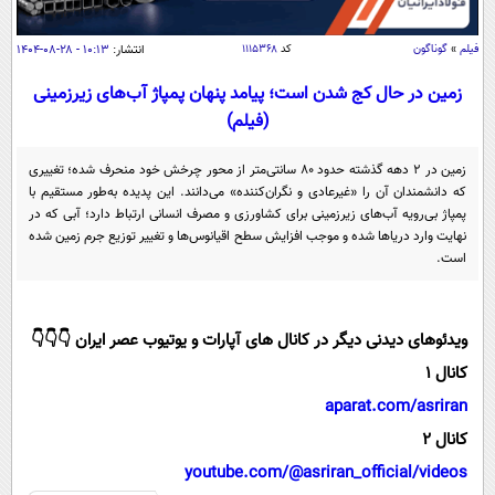
سیاسی
اقتصاد
فیلم
»
گوناگون
کد
۱۱۱۵۳۶۸
انتشار:
۱۰:۱۳ - ۲۸-۰۸-۱۴۰۴
جامعه
اقتصادی
زمین در حال کج شدن است؛ پیامد پنهان پمپاژ آب‌های زیرزمینی
(فیلم)
ورزشی
اجتماعی
خودرو
بین الملل
حوادث
زمین در ۲ دهه گذشته حدود ۸۰ سانتی‌متر از محور چرخش خود منحرف شده؛ تغییری
که دانشمندان آن را «غیرعادی و نگران‌کننده» می‌دانند. این پدیده به‌طور مستقیم با
فرهنگ و هنر
سیاست خارجی
سلامت
پمپاژ بی‌رویه آب‌های زیرزمینی برای کشاورزی و مصرف انسانی ارتباط دارد؛ آبی که در
علم و دانش
نهایت وارد دریا‌ها شده و موجب افزایش سطح اقیانوس‌ها و تغییر توزیع جرم زمین شده
یک برش دانایی
است.
قرآن
فناوری و It
محیط زیست
گوناگون
علمی
سفر و تفریح
ویدئوهای دیدنی دیگر در کانال های آپارات و یوتیوب عصر ایران 👇👇👇
فیلم
سرگرمی
اخبار کریپتو
کانال 1
عصر ایران 2
اقتصاد
باشگاه مغز
aparat.com/asriran
آموزش زبان
خواندنی ها و دیدنی ها
ورزش
مجله تصویری سلاح
کانال 2
داستان کوتاه
سیاست
youtube.com/@asriran_official/videos