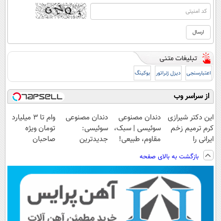
اعتبارسنجی
دیزل ژنراتور
بوکینگ
از سراسر وب
این دکتر شیرازی
دندان مصنوعی
دندان مصنوعی
وام تا ۳ میلیارد
کرم ترمیم زخم
سوئیسی | سبک،
سوئیسی:
تومان ویژه
ایرانی را
مقاوم، طبیعی!
جدیدترین
صاحبان
ساخت!!!
ویزیت
فناوری اروپا،
فروشگاه‌های
بازگشت به بالای صفحه
رایگان+پرداخت
سبک و مقاوم |
آنلاین و حضوری
اقساطی😍
پرداخت قسطی