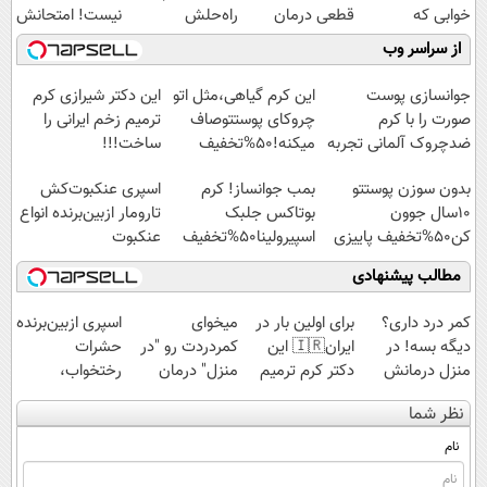
خوابی که
قطعی درمان
راه‌حلش
نیست! امتحانش
میلیاردر شد.
کنید!
همین‌جاست!
مجانیه😉
از سراسر وب
آموزش رایگان
◗پرسش‌نامه◖
جوانسازی پوست
این کرم گیاهی،مثل اتو
این دکتر شیرازی کرم
صورت را با کرم
چروکای پوستتوصاف
ترمیم زخم ایرانی را
ضدچروک آلمانی تجربه
میکنه!50%تخفیف
ساخت!!!
کنید!
بدون سوزن پوستتو
بمب جوانساز! کرم
اسپری عنکبوت‌‌کش
10سال جوون
بوتاکس جلبک
تارومار ازبین‌برنده انواع
کن50%تخفیف پاییزی
اسپیرولینا50%تخفیف
عنکبوت
مطالب پیشنهادی
کمر درد داری؟
برای اولین بار در
میخوای
اسپری ازبین‌برنده
دیگه بسه! در
ایران🇮🇷 این
کمردردت رو "در
حشرات
منزل درمانش
دکتر کرم ترمیم
منزل" درمان
رختخواب،
کن
کننده 23 روزه
کنی؟ (◂فیلم +
مناسب برای
نظر شما
(◀پرسش‌نامه)
ساخت!
◂پرسش‌نامه)
مقابله با انواع
ساس
نام