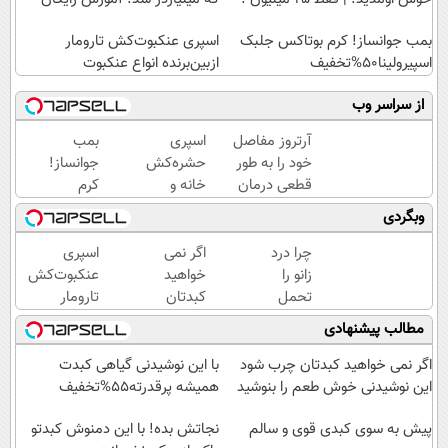
بمب جوانساز! کرم بوتاکس جلبک
اسپری عنکبوت‌‌کش تارومار
اسپیرولینا50%تخفیف
ازبین‌برنده انواع عنکبوت
از سراسر وب
آرتروز مفاصل
اسپری
بمب
خود را به طور
حشره‌کش
جوانساز!
قطعی درمان
خانه و
کرم
کنید!
گیاهان
بوتاکس
وبگردی
◗پرسش‌نامه◖
خانگی،
جلبک
نابودکننده
اسپیرولینا50%تخفیف
چرا درد
اگر نمی
اسپری
انواع
زانو را
خواهید
عنکبوت‌‌کش
حشرات
تحمل
کبدتان
تارومار
خانگی و
می‌کنی؟
چرب
ازبین‌برنده
مطالب پیشنهادی
آفات
خیلی
شود این
انواع
ساده
نوشیدنی
عنکبوت
اگر نمی خواهید کبدتان چرب شود
با این نوشیدنی گیاهی کبدت
درمنزل
خوش
این نوشیدنی خوش طعم را بنوشید
همیشه پرقدرته55%تخفیف
درمانش
طعم را
کن
پیش به سوی کبدی قوی و سالم
بنوشید
نجاتش بده! با این دمنوش کبدتو