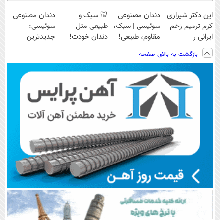
این دکتر شیرازی
دندان مصنوعی
🦷 سبک و
دندان مصنوعی
کرم ترمیم زخم
سوئیسی | سبک،
طبیعی مثل
سوئیسی:
ایرانی را
مقاوم، طبیعی!
دندان خودت!
جدیدترین
ساخت!!!
ویزیت
نصب آسان و
فناوری اروپا،
بازگشت به بالای صفحه
رایگان+پرداخت
پرداخت اقساطی
سبک و مقاوم |
اقساطی😍
💳 📍 تهران
پرداخت قسطی