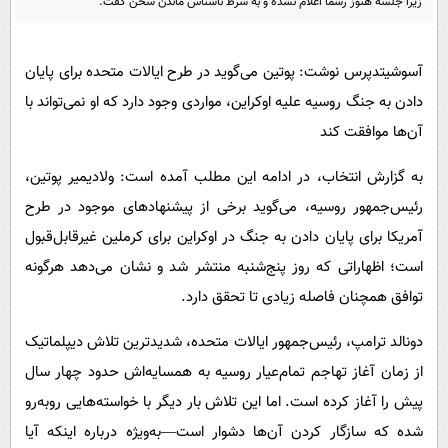
زیرا جلسه هنوز رسماً اعلام نشده و به شرط ناشناس ماندن سخن گفت.
پیامک
سرگرمی
روانشناسی
فناوری
آسوشیتدپرس نوشت: پوتین می‌گوید در طرح ایالات متحده برای پایان
آشپزی
گوناگون
دادن به جنگ روسیه علیه اوکراین، مواردی وجود دارد که او نمی‌تواند با
دانلود
حوادث
آن‌ها موافقت کند
محیط زیست
به گزارش انتخاب، در ادامه این مطلب آمده است: ولادیمیر پوتین،
سلامت
رئیس‌جمهور روسیه، می‌گوید برخی از پیشنهادهای موجود در طرح
فرهنگی
آمریکا برای پایان دادن به جنگ در اوکراین برای کرملین غیرقابل‌قبول
است؛ اظهاراتی که روز پنج‌شنبه منتشر شد و نشان می‌دهد هرگونه
بین الملل
توافق همچنان فاصله زیادی تا تحقق دارد.
اجتماعی
دونالد ترامپ، رئیس‌جمهور ایالات متحده، شدیدترین تلاش دیپلماتیک
حیات وحش
از زمان آغاز تهاجم تمام‌عیار روسیه به همسایه‌اش حدود چهار سال
سیاست خارجی
پیش را آغاز کرده است. اما این تلاش بار دیگر با خواسته‌هایی روبه‌رو
شده که سازگار کردن آن‌ها دشوار است—به‌ویژه درباره اینکه آیا