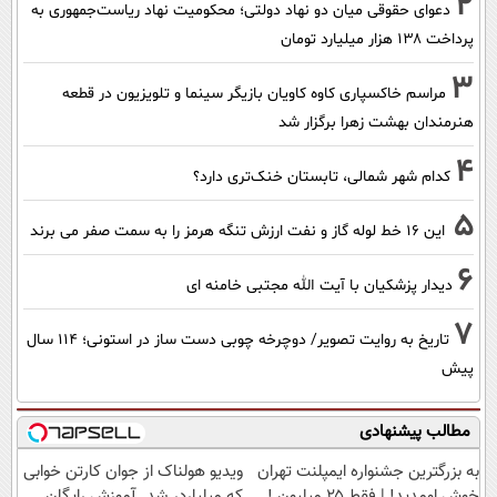
2
دعوای حقوقی میان دو نهاد دولتی؛ محکومیت نهاد ریاست‌جمهوری به
پرداخت ۱۳۸ هزار میلیارد تومان
3
مراسم خاکسپاری کاوه کاویان بازیگر سینما و تلویزیون در قطعه
هنرمندان بهشت زهرا برگزار شد
4
کدام شهر شمالی، تابستان خنک‌تری دارد؟
5
این 16 خط لوله گاز و نفت ارزش تنگه هرمز را به سمت صفر می برند
6
دیدار پزشکیان با آیت الله مجتبی خامنه ای
7
تاریخ به روایت تصویر/ دوچرخه چوبی دست ساز در استونی؛ 114 سال
پیش
مطالب پیشنهادی
به بزرگترین جشنواره ایمپلنت تهران
ویدیو هولناک از جوان کارتن خوابی
خوش اومدید! | فقط ۲۵ میلیون !
که میلیاردر شد. آموزش رایگان