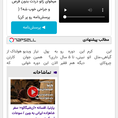
میخوای زانو دردت بدون قرص
و جراحی خوب شه؟ (
پرسش‌نامه رو پر کن)
◀ پرسش‌نامه
مطالب پیشنهادی
این کرم
این دوره رو
به پول نیاز
ویدیو هولناک از
گیاهی،مثل اتو
نبینی، تا 5 سال
داری؟ همین
جوان کارتن
چروکای
دیگه هم فقیر
الان این دوره
خوابی که
پوستتوصاف
می‌مونی! همین
رایگان رو شرکت
میلیاردر شد.
تماشاخانه
میکنه!50%تخفیف
الان ثبت نام
کن تا دیر
آموزش رایگان
کن
نشده!
پارتیا، افسانه «آن‌شیگائو»؛ سفر
شاهزاده ایرانی به چین / سوغات