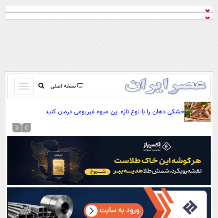
باز
نسخه اصلی
و
صفحه اول
خشکی دهان را با نوع تازه این میوه غیربومی درمان کنید
بسته
تماس با ما
کردن
آرشیو
منو
جستجو
نظرسنجی
آب و هوا
اوقات شرعی
پیوند ها
سواد زندگی