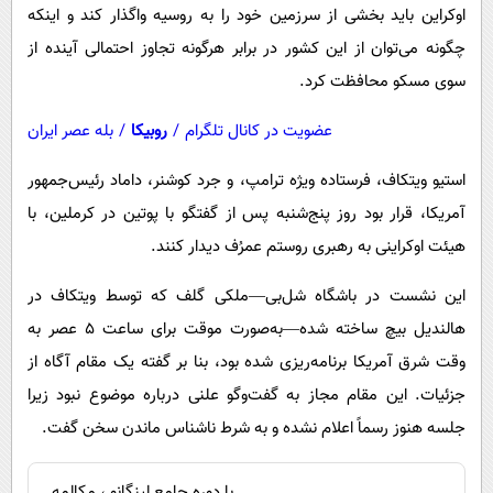
اوکراین باید بخشی از سرزمین خود را به روسیه واگذار کند و اینکه
چگونه می‌توان از این کشور در برابر هرگونه تجاوز احتمالی آینده از
سوی مسکو محافظت کرد.
عضویت در کانال تلگرام
/
روبیکا
/
بله عصر ایران
استیو ویتکاف، فرستاده ویژه ترامپ، و جرد کوشنر، داماد رئیس‌جمهور
آمریکا، قرار بود روز پنج‌شنبه پس از گفتگو با پوتین در کرملین، با
هیئت اوکراینی به رهبری روستم عمرُف دیدار کنند.
این نشست در باشگاه شل‌بی—ملکی گلف که توسط ویتکاف در
هالندیل بیچ ساخته شده—به‌صورت موقت برای ساعت ۵ عصر به
وقت شرق آمریکا برنامه‌ریزی شده بود، بنا بر گفته یک مقام آگاه از
جزئیات. این مقام مجاز به گفت‌وگو علنی درباره موضوع نبود زیرا
جلسه هنوز رسماً اعلام نشده و به شرط ناشناس ماندن سخن گفت.
با دوره جامع لینگانو ، مکالمه