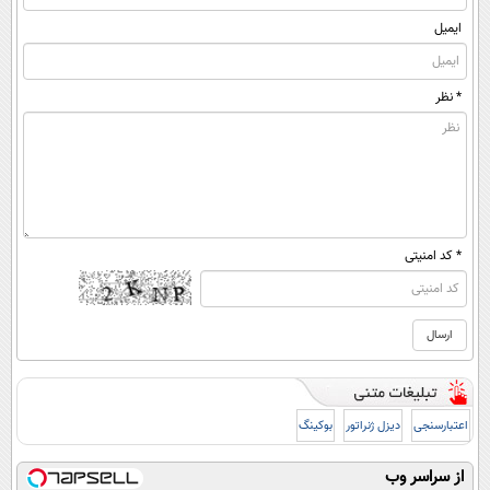
ایمیل
* نظر
* کد امنیتی
اعتبارسنجی
دیزل ژنراتور
بوکینگ
از سراسر وب