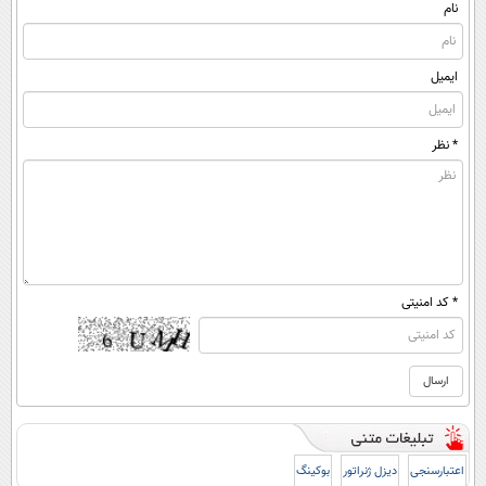
نام
ایمیل
* نظر
* کد امنیتی
اعتبارسنجی
دیزل ژنراتور
بوکینگ