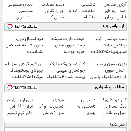
آرتروز مفاصل
نوشیدنی
ویدیو هولناک از
دندان مصنوعی
خود را به طور
شفابخش کبد با
جوان کارتن
سوئیسی:
قطعی درمان
10 گیاه
خوابی که
جدیدترین
کنید!
موثر(تخفیف تا
میلیاردر شد.
فناوری اروپا،
از سراسر وب
◗پرسش‌نامه◖
امشب)
آموزش رایگان
سبک و مقاوم |
پرداخت قسطی
بمب جوانساز! کرم
خودتم باورت نمیشه
عید امسال طوری
بوتاکس جلبک
چقدر جوون شدی!
جوون شو که هیچکس
اسپیرولینا50%تخفیف
خرید جوانساز
نشناستت
اسپیرولینا با تخفیف
بدون سوزن پوستتو
کرم ضدچروک جلبک،
این کرم گیاهی،مثل اتو
ویژه
10سال جوون
جوانسازی طبیعی
چروکای پوستتوصاف
کن50%تخفیف پاییزی
پوست شما40%تخفیف
میکنه!50%تخفیف
مطالب پیشنهادی
کمر درد داری؟
دسترسی
میخوای
برای اولین بار در
دیگه بسه! در
نامحدود به
کمردردت رو "در
ایران🇮🇷 این
منزل درمانش
بهترین
منزل" درمان
دکتر کرم ترمیم
کن
آموزش‌ها تا روز
کنی؟ (◂فیلم +
کننده 23 روزه
نظر شما
(◀پرسش‌نامه)
کنکور
◂پرسش‌نامه)
ساخت!