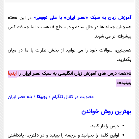
پیامک
سرگرمی
روانشناسی
فناوری
آموزش زبان به سبک «عصر ایران» با علی نجومی-
در این هفته
آشپزی
گوناگون
همچنان جمله ها در حال ساده و در سطح
a1
هستند اما
جملات کمی
پیشرفته تر می شوند.
دانلود
حوادث
محیط زیست
همچنین، سوالات خود را می توانید از بخش نظرات با ما در میان
بگذارید.
سلامت
فرهنگی
اینجا
««همه درس های آموزش زبان انگلیسی به سبک عصر ایران را
ببینید»»
بین الملل
اجتماعی
عضویت در کانال تلگرام
/
روبیکا
/
بله عصر ایران
حیات وحش
بهترین روش خواندن
سیاست خارجی
درس را باز کنید.
اولین کلمه را بخوانید و ترجمه را ببینید و در دفترچه یادداشتی