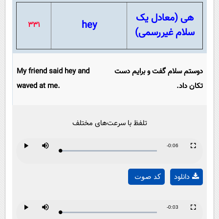
هی (معادل یک
hey
331
سلام غیررسمی)
دوستم سلام گفت و برایم دست
My friend said hey and
تکان داد.
waved at me.
تلفظ با سرعت‌های مختلف
Remaining
-0:06
Loaded
:
Progress
:
Play
Mute
Fullscreen
Play
0%
0%
Time
دانلود
کد صوت
Video
Remaining
-0:03
Loaded
:
Progress
:
Play
Mute
Fullscreen
0%