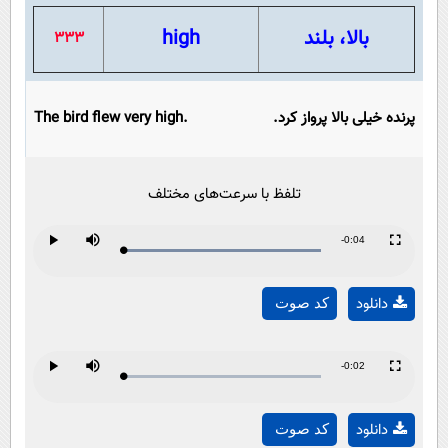
بالا، بلند
high
333
پرنده خیلی بالا پرواز کرد.
The bird flew very high.
تلفظ با سرعت‌های مختلف
Remaining
-0:04
Loaded
:
Progress
:
Play
Mute
Fullscreen
Play
0%
0%
Time
دانلود
کد صوت
Video
Remaining
-0:02
Loaded
:
Progress
:
Play
Mute
Fullscreen
Play
0%
0%
Time
دانلود
کد صوت
Video