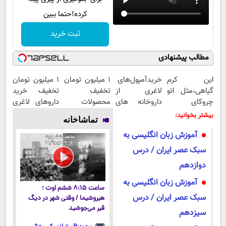
کرده!حتما ببین
ثبت خرید
مطالب پیشنهادی
این کرم
خریدآمپول‌های
۱ میلیون تومان
1 میلیون تومان
گیاهی،مثل اتو
لاغری از
تخفیف
تخفیف خرید
چروکای
داروخانه های
محصولات
داروهای لاغری
پوستتوصاف
اطرافت، ارسال
لاغری؛ یک قدم
با ارسال از
بیشتر بخوانید:
تماشاخانه
میکنه!50%تخفیف
فوری همراه با
نزدیک‌تر به
داروخانه و پک
آموزش زبان انگلیسی به
پک یخ!
شروع کاهش
یخ!
وزن
سبک عصر ایران / درس
دوازدهم
آموزش زبان انگلیسی به
ساعت ۸:۱۵ ششم اوت ؛
سبک عصر ایران / درس
هیروشیما / وقتی شهر در دیگ
قیر می‌جوشید
سیزدهم