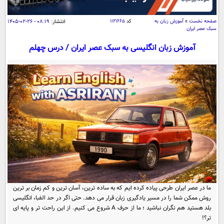
سیاسی
اقتصاد
صفحه نخست
»
آموزش زبان به
کد
۱۱۲۱۶۶۵
انتشار:
۰۸:۱۹ - ۲۶-۰۲-۱۴۰۵
سبک عصر ایران
جامعه
اقتصادی
آموزش زبان انگلیسی به سبک عصر ایران / درس چهلم
ورزشی
اجتماعی
خودرو
بین الملل
حوادث
فرهنگ و هنر
سیاست خارجی
سلامت
علم و دانش
یک برش دانایی
قرآن
فناوری و It
محیط زیست
گوناگون
علمی
سفر و تفریح
فیلم
سرگرمی
اخبار کریپتو
عصر ایران 2
اقتصاد
باشگاه مغز
ما در عصر ایران طرحی پیاده کرده ایم که به ساده ترین، آسان ترین و کم زمان بر ترین
آموزش زبان
خواندنی ها و دیدنی ها
ورزش
مجله تصویری سلاح
روش ممکن شما را در مسیر یادگیری زبان قرار می دهد. حتی اگر در حد الفبا، انگلیسی
بلد هستید هم نگران نباشید ؛ ما از حرف A شروع می کنیم. از این راحت تر و پایه ای
داستان کوتاه
سیاست
تر؟!