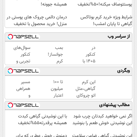
پوستتوصاف میکنه!50%تخفیف
همیشه جوونه!
شرایط ویژه خرید کرم بوتاکس
درمان دائمی چروک های پوستی در
گیاهی تا پایان امشب!
منزل! خرید محصول با تخفیف
از سراسر وب
در
بمب
سوال‌های
کنکور
جوانساز!
کنکور
1405 با
کرم
تجربی و
ماز
بوتاکس
ریاضی در
وبگردی
دانشگاه
جلبک
پکیج ماز
تهران
اسپیرولینا50%تخفیف
این کرم
تا ۱۰۰
مسیر
قبول
گیاهی،مثل
میلیون
همراهی
شو 😎
اتو چروکای
اعتبار
و
پوستتوصاف
خرید
گزارش
مطالب پیشنهادی
میکنه!50%تخفیف
قسطی
عملکرد
گروه
اگر نمی خواهید کبدتان چرب شود
با این نوشیدنی گیاهی کبدت
اسنپ
این نوشیدنی خوش طعم را بنوشید
همیشه پرقدرته55%تخفیف
در
این نوشیدنی گیاهی ضامن سلامت
۱۴۰۴
دمنوش خوش عطری که برای