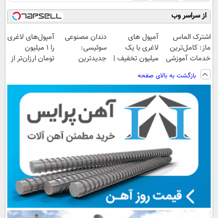
از سراسر وب
اشترک الماس
آمپول های
دندان مصنوعی
آمپول‌های لاغری
ماز: کامل‌ترین
لاغری با یک
سوئیسی:
را ۱ میلیون
خدمات آموزشی
میلیون تخفیف |
جدیدترین
تومان ارزان‌تر از
برای کنکوری‌ها
ارسال از
فناوری اروپا،
همه‌جا بخر!
بازگشت به بالای صفحه
داروخانه های
سبک و مقاوم |
معتبر
پرداخت قسطی