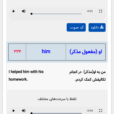
Remaining
-0:01
Loaded
:
Progress
:
Play
Mute
Fullscreen
Play
0%
0%
Time
دانلود
کد صوت
Video
او (مفعول مذکر)
him
334
من به او(مذکر) در انجام
I helped him with his
تکالیفش کمک کردم.
homework.
تلفظ با سرعت‌های مختلف
Remaining
-0:04