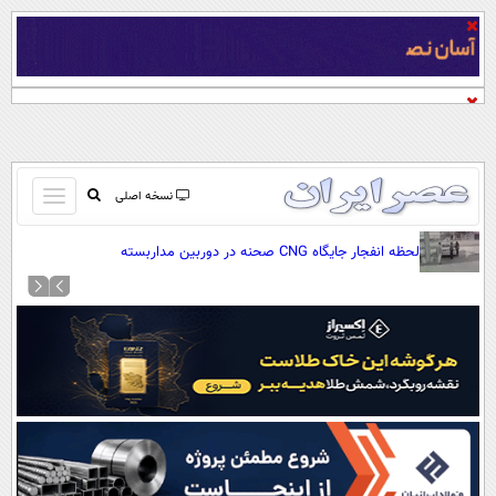
باز
نسخه اصلی
و
صفحه اول
لحظه انفجار جایگاه CNG صحنه در دوربین مداربسته
بسته
تماس با ما
کردن
آرشیو
منو
جستجو
نظرسنجی
آب و هوا
اوقات شرعی
پیوند ها
سواد زندگی