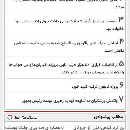
مرداد
3
خمسه: همه بازیگرها شیطنت هایی داشتند ولی اکبر عبدی، مرد
خانواده بود
4
ابطحی: حرف های باقرخرازی، افتتاح شعبه رسمی حکومت اسلامی
داعش است
5
از افاضات خرازی: ۵۰ هزار حزب اللهی بریزند خیابان‌ها و بی حجاب‌ها
را بکشند و نیرو‌های دولتی را ناکار کنند!
6
پروژه تایفون ترکیه کلید خورد
7
واکنش پزشکیان به شایعه تهدید رهبری توسط رئیس‌جمهور
مطالب پیشنهادی
این کرم گیاهی،مثل اتو چروکای
با عصاره ی ضد پیری جلبک پوستت