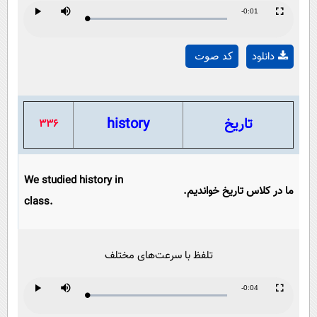
Remaining
-0:01
Loaded
:
Progress
:
Play
Mute
Fullscreen
Play
0%
0%
Time
دانلود
کد صوت
Video
تاریخ
history
336
We studied history in
ما در کلاس تاریخ خواندیم.
class.
تلفظ با سرعت‌های مختلف
Remaining
-0:04
Loaded
:
Progress
:
Play
Mute
Fullscreen
Play
0%
0%
Time