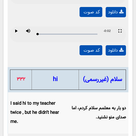
Play
0%
Time
دانلود
کد صوت
Video
Remaining
-0:02
Loaded
:
Progress
:
Play
Mute
Fullscreen
Play
0%
0%
Time
دانلود
کد صوت
Video
سلام (غیررسمی)
hi
332
I said hi to my teacher
دو بار به معلمم سلام کردم، اما
twice , but he didn’t hear
صدای منو نشنید.
me.