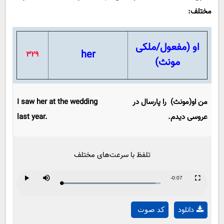
مختلف:
او (مفعول/ملکی
her
329
مونث)
من او(مونث) را پارسال در
I saw her at the wedding
عروسی دیدم.
last year.
تلفظ با سرعت‌های مختلف
Remaining
-0:07
Loaded
:
Progress
:
Play
Mute
Fullscreen
Play
0%
0%
Time
دانلود
کد صوت
Video