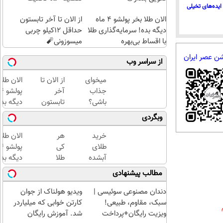
ایده‌های تخیلی
الان طلا بخر پولشو 4 ماه
از الان تا آخر تابستون
دیگه بده! سرمایه‌گذاری طلا
حداقل 12کیلو چربی
با اقساط بی‌بهره
میسوزونی🧨
شن عصر ایران
از سراسر وب
میخوای
از الان تا
الان طلا
جذاب
آخر
باشی؟
تابستون
دیگه بده
یا این
حداقل
سرمایه‌گ
وبگردی
روش
12کیلو
طلا با ا
چربیاتو
چربی
بی‌بهره
خرید
هر
الان طلا
آب کن
میسوزونی
طلای
کی
🧨
آبشده
طلا
دیگه بده
حتی با
داره،
سرمایه‌گ
مطالب پیشنهادی
۱۰۰هزارتومان
غم
طلا با ا
نداره!
بی‌بهره
دندان مصنوعی سوئیسی |
ویدیو هولناک از جوان
😊💎
سبک، مقاوم، طبیعی!
کارتن خوابی که میلیاردر
(خرید
ویزیت رایگان+پرداخت
شد. آموزش رایگان