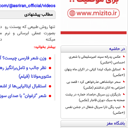
com/@asriran_official/videos
مطالب پیشنهادی
تنها روش طبیعی که پوستت رو
د
بصورت عمقی ابرسانی و نرم
م
میکنه
دا
بیشتر بخوانید:
در حاشیه
عکس پدرانه سپند امیرسلیمانی با شعری
وزن شعر فارسی چیست؟ آموزش 
احساسی (+عکس)
نظر جالب و تامل‌برانگیز رهب
استایل شیک لیندا کیانی در اکران ماه پنهان
(+عکس)
مثنوی‌مولانا (فیلم)
سحر دولتشاهی عذرخواهی کرد ؛ قصد بی
استقبال ایتالیایی‌ها از اشع
احترامی به اذان نداشتم (عکس)
بازیگران زن سریال «بامداد خمار» در پشت
شعر "ارغوان" با صدای سوز
صحنه به سبک دوران قاجار (عکس)
تیپ رنگی تارا سریال شغال در جشن نفس
(+عکس)
باشگاه مغز