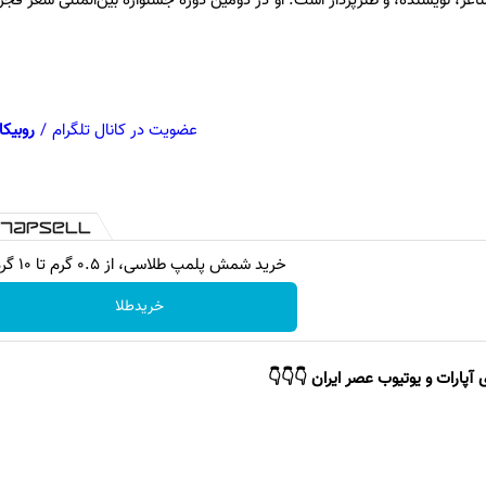
علی میرشکّاک (زادهٔ ۱۳۳۸) شاعر، نویسنده، و طنزپرداز است. او در دومین دوره جشنواره بین‌المللی ش
عضویت در کانال تلگرام
/
روبیکا
خرید شمش پلمپ طلاسی، از ۰.۵ گرم تا ۱۰ گرم
خریدطلا
 آپارات و یوتیوب عصر ایران 👇👇👇