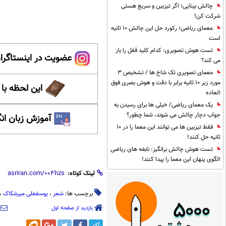
چالش بینایی؛ اگر تیزبین و سریع هستی
شرکت کن!
معمای ریاضی؛ رکورد حل این چالش 10 ثانیه
است
تست هوش تصویری: کدام کلید قفل را باز
عضویت در اینستاگرام
می کند؟
معمای تصویری تک شاخ ها / تشخیص 3
مورد زیر 10 ثانیه برابر با دقت و هوش بصری فوق
این لحظه با
العاده
یک معمای ریاضی/ خیلی ها برای رسیدن به
جواب دچار چالش می شوند، شما چطور؟
آموزش زبان ان
فقط تیزبین ها می توانند این معما را در 10
ثانیه حل کنند!
تست هوش چالش برانگیز: نابغه های ریاضی
الگوی پنهان این معما را پیدا کنند!
لینک کوتاه:
برچسب ها:
شعر
،
یوسفعلی میرشکاک
،
بازدید از صفحه اول