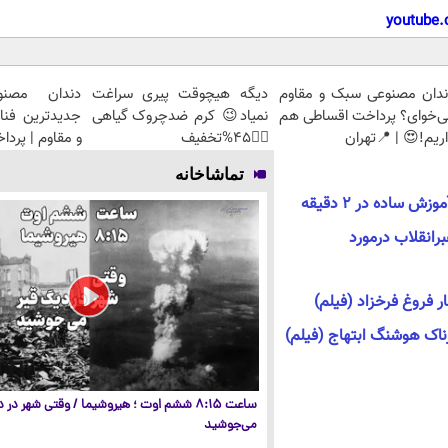
youtube.
ندان مصنوعی سبک و مقاوم
دیگه هیچوقت پیری سراغت
دندان مصنو
ی‌خوای؟ پرداخت اقساطی هم
نمیاد😉 کرم ضدچروک گیاهی
جدیدترین فنا
ریم!😍 | 📍تهران
👈🏻45%تخفیف
و مقاوم | پرد
تماشاخانه
ساده در ۲ دقیقه
ر‌انقلاب درمورد
ار فروغ فرخزاد (فیلم)
ناک هوشنگ ابتهاج (فیلم)
ساعت ۸:۱۵ ششم اوت ؛ هیروشیما / وقتی شهر در
می‌جوشید