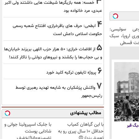
3
خمسه: همه بازیگرها شیطنت هایی داشتند ولی اکبر
عبدی، مرد خانواده بود
4
ابطحی: حرف های باقرخرازی، افتتاح شعبه رسمی
عی سوئیسی:
حکومت اسلامی داعش است
وری اروپا، سبک
اخت قسطی
5
از افاضات خرازی: ۵۰ هزار حزب اللهی بریزند خیابان‌ها
و بی حجاب‌ها را بکشند و نیرو‌های دولتی را ناکار کنند!
6
پروژه تایفون ترکیه کلید خورد
7
واکنش پزشکیان به شایعه تهدید رهبری توسط
رئیس‌جمهور
مطالب پیشنهادی
با این گیاهان کمیاب
با جلبک اسپیرولینا جوانی و
 دیگ قیر
حداقل 10 سال پیری رو به
شادابی پوستت
تعویق بنداز😍
تضمینه50%تخفیف