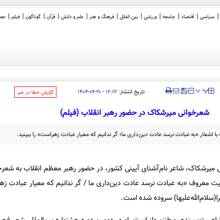
سیاسی
اقتصاد
جامعه
ورزشی
بین الملل
فرهنگ و هنر
علم و دانش
قرآن
گوناگون
فیلم
عصر 
‍‍‍ پ
پ
تاریخ انتشار:
۱۲:۱۲ - ۲۰-۰۹-۱۴۰۴
‌گزارش خطا در خبر
شعرخوانی میرشکاک در حضور رهبر انقلاب (فیلم)
 اشعار «به عبادت نرسد عادت دین‌داری ما؛ گر ندانیم که معیار عبادت زهراست» را ببینید.
 میرشکاک، شاعر نام‌آشنای آیینی کشور، در حضور رهبر معظم انقلاب به شعرخو
ت معروف «به عبادت نرسد عادت دین‌داری ما / گر ندانیم که معیار عبادت زهر
سلام‌الله‌علیها) سروده شده است.