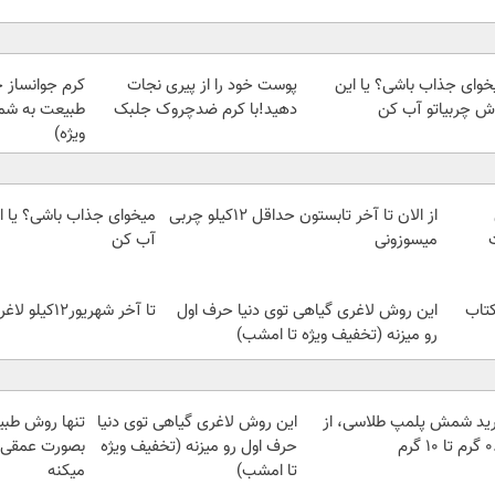
خوای جذاب باشی؟ یا این
پوست خود را از پیری نجات
کرم جوانساز 
ش چربیاتو آب کن
دهید!با کرم ضدچروک جلبک
طبیعت به شما
ویژه)
از الان تا آخر تابستون حداقل 12کیلو چربی
میخوای جذاب باشی؟ یا ا
میسوزونی
آب کن
کتاب
این روش لاغری گیاهی توی دنیا حرف اول
تا آخر شهریور12کیلو لاغر شو!
رو میزنه (تخفیف ویژه تا امشب)
ید شمش پلمپ طلاسی، از
این روش لاغری گیاهی توی دنیا
تنها روش طبی
 ۱۰ گرم
حرف اول رو میزنه (تخفیف ویژه
بصورت عمقی ا
تا امشب)
میکنه