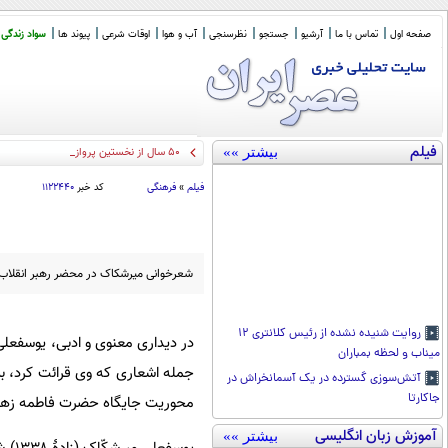
صفحه اول
تماس با ما
آرشیو
جستجو
نظرسنجی
آب و هوا
اوقات شرعی
پیوند ها
سواد زندگی
فیلم
بیشتر »»
50 سال از نخستین پرواز هما از تهران
_
فیلم
»
فرهنگی
کد خبر
۱۱۲۲۴۴۰
شعرخوانی میرشکاک در محضر رهبر انقلاب با
روایت شنیده نشده از رئیس کلانتری ۱۲
در دیداری معنوی و ادبی، یوسفعلی
میناب و لحظه بمباران
جمله اشعاری که وی قرائت کرد، بی
آتش‌سوزی گسترده در یک آسمانخراش در
جاکارتا
محوریت جایگاه حضرت فاطمه زهرا(
آموزش زبان انگلیسی
بیشتر »»