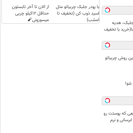
طلا با
اقساطی😍
با پودر جلبک چربیاتو مثل
چند
از الان تا آخر تابستون
اسید ذوب کن (تخفیف تا
کلیک)
حداقل 12کیلو چربی
امشب)
میسوزونی🧨
جلبک، هدیه
(خرید با تخفیف
ین روش چربیاتو
عی که پوستت رو
برسانی و نرم