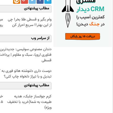
مطالب پیشنهادی
وام بگیر و قسطی طلا بخر! چی
می
از این بهتر!! سریع احراز کن
رو
از سراسر وب
دندان مصنوعی سوئیسی: جدیدترین
فناوری اروپا، سبک و مقاوم | پرداخت
قسطی
دوست داری دلنوشته هاتو فوری به 
تبدیل و با تیراژ دلخواه چاپ کنی؟
مطالب پیشنهادی
کرم جوانساز جلبک، هدیه
خر
طبیعت به شما(خرید با تخفیف
۰.۵ گرم تا
ویژه)