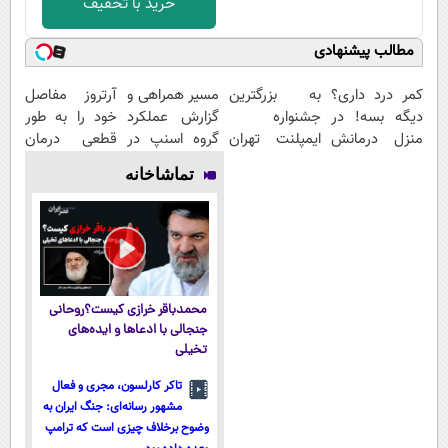
خرید با تخفیف
مطالب پیشنهادی
کمر درد داری؟
به بزرگترین
مسیر همراهی و
آرتروز مفاصل
دیگه بسه! در
جشنواره
گزارش عملکرد
خود را به طور
منزل درمانش
ایمپلنت تهران
گروه اسنپ در
قطعی درمان
کن
سر بزنید ! |
۱۴۰۴
کنید!
تماشاخانه
(◀پرسش‌نامه)
فقط ۲۵ میلیون
◗پرسش‌نامه◖
!
محمدباقر خرازی کیست؟روحانی
جنجالی با ادعاها و ایده‌های
تخیلی
تاکر کارلسون، مجری و فعال
مشهور رسانه‌ای: جنگ ایران به
وضوح برخلاف چیزی است که ترامپ