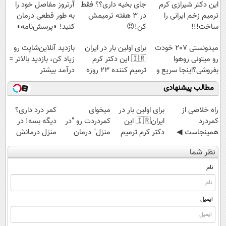
این دکتر شیرازی کرم
جای بخیه داری؟؟ فقط
آرتروز مفاصل خود را
ترمیم زخم ایرانی را
در 3 هفته ترمیمش
به طور قطعی درمان
ساخت!!!
کن!😍
کنید! ◗پرسش‌نامه◖
میدونستی 207 خودت
برای اولین بار در ایران
بازدید آنلاین‌شاپت رو
رو میتونی روهوا
🇮🇷 این دکتر کرم
زیاد کن، بازدید بالاتر =
بفروشی؟اینجا سریع و
ترمیم کننده 23 روزه
درآمد بیشتر
راحت بفروش
ساخت!
مطالب پیشنهادی
‌راه خلاصی از
برای اولین بار در
میخوای
کمر درد داری؟
کمردرد
ایران🇮🇷 این
کمردردت رو "در
دیگه بسه! در
همینجاست ◀
دکتر کرم ترمیم
منزل" درمان
منزل درمانش
فقط کافیه فرم
کننده 23 روزه
کنی؟ (◂فیلم +
کن
نظر شما
رو پر کنی!
ساخت!
◂پرسش‌نامه)
(◀پرسش‌نامه)
نام
ایمیل