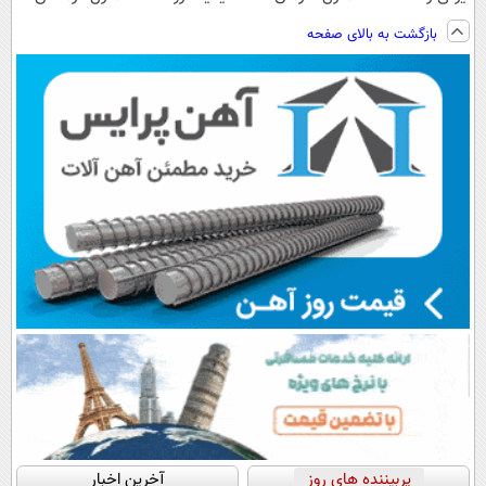
ساخت!!!
کنی؟ (◂فیلم +
درمان کن
کن
بازگشت به بالای صفحه
◂پرسش‌نامه)
(◂پرسش‌نامه)
(◀پرسش‌نامه)
پربیننده های روز
آخرین اخبار