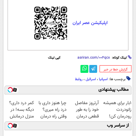
اپلیکیشن عصر ایران
لینک کوتاه:
کپی لینک
‌گزارش خطا در خبر
برچسب ها:
اسپانیا
،
اسرائیل
،
روابط
مطالب پیشنهادی
1بار برای همیشه
آرتروز مفاصل
چرا هنوز داری با
کمر درد داری؟
زانودردت
خود را به طور
درد راه میری؟
دیگه بسه! در
رودرمان کن!
قطعی درمان
وقتی راه درمان
منزل درمانش
(تکنولوژی آلمان)
کنید!
جلو پاته!
کن
از سراسر وب
◂پرسشنامه▸
◗پرسش‌نامه◖
(◀پرسش‌نامه)