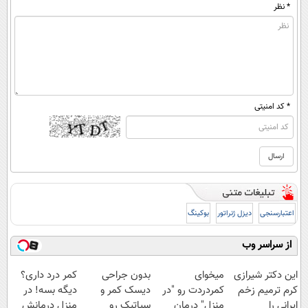
* نظر
* کد امنیتی
اعتبارسنجی
دیزل ژنراتور
بوکینگ
از سراسر وب
این دکتر شیرازی
میخوای
بدون جراحی
کمر درد داری؟
کرم ترمیم زخم
کمردردت رو "در
دیسک کمر و
دیگه بسه! در
ایرانی را
منزل" درمان
سیاتیک رو
منزل درمانش