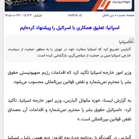
سیاسی
اقتصاد
صفحه نخست
»
بین الملل
کد
۱۱۵۵۶۱۵
انتشار:
۱۶:۳۳ - ۲۳-۰۱-۱۴۰۵
جامعه
اقتصادی
اسپانیا: تعلیق همکاری با اسرائیل را پیشنهاد کرده‌ایم
ورزشی
اجتماعی
خودرو
بین الملل
حوادث
آلبارس تصریح کرد که اسپانیا سفارت خود در تهران را به منظور حمایت از سیاست
فرهنگ و هنر
سیاست خارجی
خارجی اسپانیا مبنی بر حمایت از میانجی‌گری، بازگشایی کرده است.
سلامت
علم و دانش
یک برش دانایی
وزیر امور خارجه اسپانیا تأکید کرد که اقدامات رژیم صهیونیستی حقوق
قرآن
فناوری و It
محیط زیست
بشر را محترم نمی‌شمارد و نقض قوانین بین‌المللی محسوب می‌شود.
گوناگون
علمی
سفر و تفریح
فیلم
سرگرمی
اخبار کریپتو
به گزارش ایسنا، خوزه مانوئل آلبارس، وزیر امور خارجه اسپانیا، تأکید
عصر ایران 2
اقتصاد
باشگاه مغز
کرد: «اسرائیل حقوق بشر را محترم نمی‌شمارد و اقدامات آن مصداق
آموزش زبان
خواندنی ها و دیدنی ها
نقض قوانین بین‌المللی است.»
ورزش
مجله تصویری سلاح
داستان کوتاه
سیاست
آلبارس در گفت‌گو با روزنامه «دیاریو» افزود: «به همین دلیل، اسپانیا