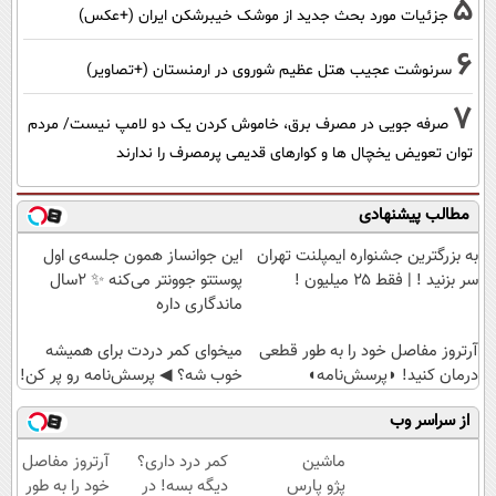
5
جزئیات مورد بحث جدید از موشک خیبرشکن ایران (+عکس)
6
سرنوشت عجیب هتل عظیم شوروی در ارمنستان (+تصاویر)
7
صرفه جویی در مصرف برق، خاموش کردن یک دو لامپ نیست/ مردم
توان تعویض یخچال ها و کوارهای قدیمی پرمصرف را ندارند
مطالب پیشنهادی
به بزرگترین جشنواره ایمپلنت تهران
این جوانساز همون جلسه‌ی اول
سر بزنید ! | فقط ۲۵ میلیون !
پوستتو جوونتر می‌کنه ✨ 2سال
ماندگاری داره
آرتروز مفاصل خود را به طور قطعی
میخوای کمر دردت برای همیشه
درمان کنید! ◗پرسش‌نامه◖
خوب شه؟ ◀ پرسش‌نامه رو پر کن!
از سراسر وب
ماشین
کمر درد داری؟
آرتروز مفاصل
پژو پارس
دیگه بسه! در
خود را به طور