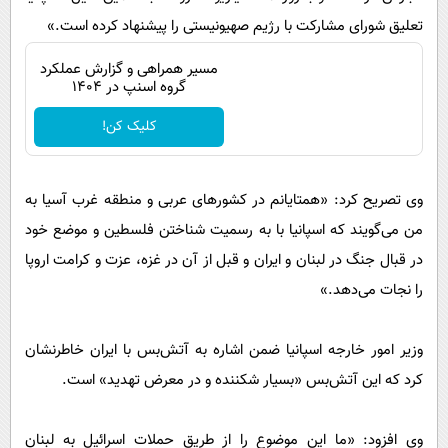
پیامک
سرگرمی
تعلیق شورای مشارکت با رژیم صهیونیستی را پیشنهاد کرده است.»
روانشناسی
فناوری
مسیر همراهی و گزارش عملکرد
آشپزی
گوناگون
گروه اسنپ در ۱۴۰۴
دانلود
حوادث
کلیک کن!
محیط زیست
سلامت
وی تصریح کرد: «همتایانم در کشورهای عربی و منطقه غرب آسیا به
من می‌گویند که اسپانیا با به رسمیت شناختن فلسطین و موضع خود
فرهنگی
در قبال جنگ در لبنان و ایران و قبل از آن در غزه، عزت و کرامت اروپا
بین الملل
را نجات می‌دهد.»
اجتماعی
حیات وحش
وزیر امور خارجه اسپانیا ضمن اشاره به آتش‌بس با ایران خاطرنشان
کرد که این آتش‌بس «بسیار شکننده و در معرض تهدید» است.
سیاست خارجی
وی افزود: «ما این موضوع را از طریق حملات اسرائیل به لبنان