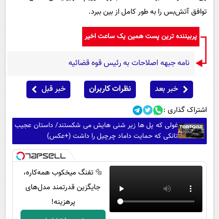
توافق آتش‌بس را به طور کامل از بین ببرد.
پربیننده ترین پست همین یک ساعت اخیر
نامه جبهه اصلاحات به رئیس قوه قضائیه
خبر بعد
نظرات کاربران
خبر قبل
اشتراک گذاری :
غولی که پل ها زیر شنی هایش می شکستند/ داستان عجیب
تانکی که حمایت داماد چرچیل را داشت (+عکس)
🔩 تفنگ میخکوب همه‌کاره،
جایگزین قدرتمند مدل‌های
پرهزینه!