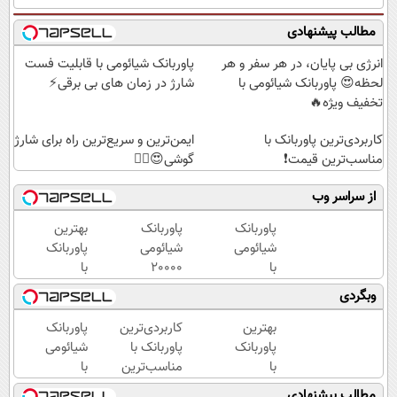
مطالب پیشنهادی
انرژی بی پایان، در هر سفر و هر
پاوربانک شیائومی با قابلیت فست
لحظه😍 پاوربانک شیائومی با
شارژ در زمان های بی برقی⚡
تخفیف ویژه🔥
کاربردی‌ترین پاوربانک با
ایمن‌ترین و سریع‌ترین راه برای شارژ
مناسب‌ترین قیمت❗
گوشی😍👌🏻
از سراسر وب
پاوربانک
پاوربانک
بهترین
شیائومی
شیائومی
پاوربانک
با
2۰۰۰۰
با
تخفیف
میلی
کمترین
وبگردی
ویژه به
آمپر🔥
قیمت❗
مدت
(تخفیف
بهترین
کاربردی‌ترین
پاوربانک
محدود
+
پاوربانک
پاوربانک با
شیائومی
🔥
پرداخت
با
مناسب‌ترین
با
درب
کمترین
قیمت❗
قابلیت
مطالب پیشنهادی