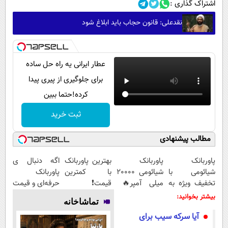
اشتراک گذاری :
نقدعلی: قانون حجاب باید ابلاغ شود
عطار ایرانی یه راه حل ساده
برای جلوگیری از پیری پیدا
کرده!حتما ببین
ثبت خرید
مطالب پیشنهادی
پاوربانک
پاوربانک
بهترین پاوربانک
اگه دنبال ی
شیائومی با
شیائومی 2۰۰۰۰
با کمترین
پاوربانک
تخفیف ویژه به
میلی آمپر🔥
قیمت❗
حرفه‌ای و قیمت
مدت محدود🔥
(تخفیف +
مناسبی تخفیف
بیشتر بخوانید:
تماشاخانه
پرداخت درب
رو از دست نده
آیا سرکه سیب برای
منزل)
👌🏻