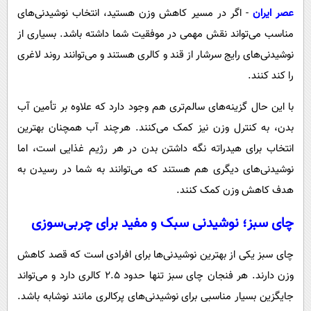
پیامک
سرگرمی
عصر ایران
- اگر در مسیر کاهش وزن هستید، انتخاب نوشیدنی‌های
روانشناسی
فناوری
مناسب می‌تواند نقش مهمی در موفقیت شما داشته باشد. بسیاری از
نوشیدنی‌های رایج سرشار از قند و کالری هستند و می‌توانند روند لاغری
آشپزی
گوناگون
را کند کنند.
دانلود
حوادث
با این حال گزینه‌های سالم‌تری هم وجود دارد که علاوه بر تأمین آب
محیط زیست
بدن، به کنترل وزن نیز کمک می‌کنند. هرچند آب همچنان بهترین
سلامت
انتخاب برای هیدراته نگه داشتن بدن در هر رژیم غذایی است، اما
فرهنگی
نوشیدنی‌های دیگری هم هستند که می‌توانند به شما در رسیدن به
بین الملل
هدف کاهش وزن کمک کنند.
اجتماعی
چای سبز؛ نوشیدنی سبک و مفید برای چربی‌سوزی
حیات وحش
چای سبز یکی از بهترین نوشیدنی‌ها برای افرادی است که قصد کاهش
سیاست خارجی
وزن دارند. هر فنجان چای سبز تنها حدود ۲.۵ کالری دارد و می‌تواند
جایگزین بسیار مناسبی برای نوشیدنی‌های پرکالری مانند نوشابه باشد.