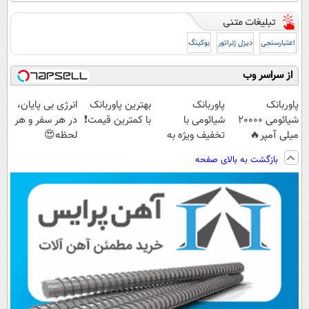
اعتبارسنجی
دیزل ژنراتور
بوکینگ
از سراسر وب
پاوربانک
پاوربانک
بهترین پاوربانک
انرژی بی پایان،
شیائومی 2۰۰۰۰
شیائومی با
با کمترین قیمت❗
در هر سفر و هر
میلی آمپر🔥
تخفیف ویژه به
لحظه😍
(تخفیف +
مدت محدود🔥
پاوربانک
بازگشت به بالای صفحه
پرداخت درب
شیائومی با
منزل)
تخفیف ویژه🔥