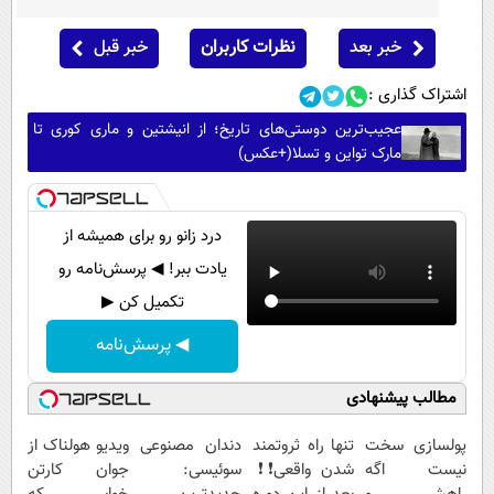
خبر بعد
نظرات کاربران
خبر قبل
اشتراک گذاری :
عجیب‌ترین دوستی‌های تاریخ؛ از انیشتین و ماری کوری تا
مارک تواین و تسلا(+عکس)
درد زانو رو برای همیشه از
یادت ببر! ◀ پرسش‌نامه رو
تکمیل کن ▶
◀ پرسش‌نامه
مطالب پیشنهادی
پولسازی سخت
تنها راه ثروتمند
دندان مصنوعی
ویدیو هولناک از
نیست اگه
شدن واقعی❗❗
سوئیسی:
جوان کارتن