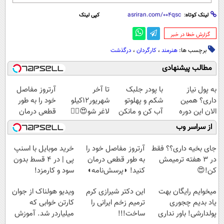
لینک کوتاه:
کپی لینک
‌گزارش خطا در خبر
برچسب ها:
هنرمند
،
کارگردان
،
درگذشت
مطالب پیشنهادی
به پول نیاز
با پودر جلبک
تا آخر
آرتروز مفاصل
داری؟ همین
شکم و پهلوتو
شهریور12کیلو
خود را به طور
الان این دوره
آب کن و مانکن
لاغر شو😍👌🏻
قطعی درمان
رایگان رو شرکت
شو(تخفیف تا
کنید!
از سراسر وب
کن تا دیر نشده!
امشب)
◗پرسش‌نامه◖
جای بخیه داری؟؟ فقط
آرتروز مفاصل خود را
خرید موبایل با اسنپ
در 3 هفته ترمیمش
به طور قطعی درمان
پی | در ۴ قسط بدون
کن!😍
کنید! ◗پرسش‌نامه◖
سود و کارمزد!
میخوایم رایگان بهت
این دکتر شیرازی کرم
ویدیو هولناک از جوان
یاد بدیم چجوری
ترمیم زخم ایرانی را
کارتن خوابی که
پولدارشی! باور نداری
ساخت!!!
میلیاردر شد. آموزش