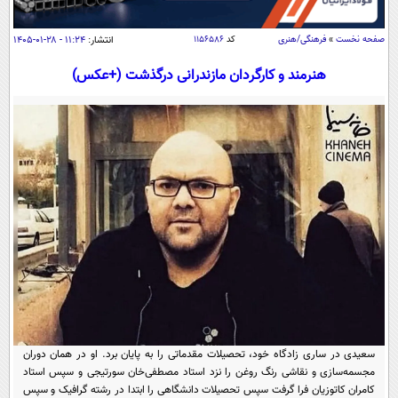
سیاسی
اقتصاد
صفحه نخست
»
فرهنگی/هنری
کد
۱۱۵۶۵۸۶
انتشار:
۱۱:۲۴ - ۲۸-۰۱-۱۴۰۵
جامعه
اقتصادی
هنرمند و کارگردان مازندرانی درگذشت (+عکس)
ورزشی
اجتماعی
خودرو
بین الملل
حوادث
فرهنگ و هنر
سیاست خارجی
سلامت
علم و دانش
یک برش دانایی
قرآن
فناوری و It
محیط زیست
گوناگون
علمی
سفر و تفریح
فیلم
سرگرمی
اخبار کریپتو
عصر ایران 2
اقتصاد
باشگاه مغز
آموزش زبان
خواندنی ها و دیدنی ها
ورزش
مجله تصویری سلاح
سعیدی در ساری زادگاه خود، تحصیلات مقدماتی را به پایان برد. او در همان دوران
داستان کوتاه
مجسمه‌سازی و نقاشی رنگ روغن را نزد استاد مصطفی‌خان سورتیجی و سپس استاد
سیاست
کامران کاتوزیان فرا گرفت سپس تحصیلات دانشگاهی را ابتدا در رشته گرافیک و سپس