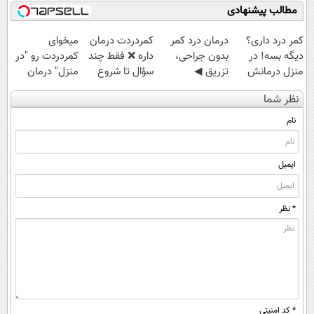
امتحانش مجانیه
رایگان
مطالب پیشنهادی
کمر درد داری؟
درمان درد کمر
‌کمردردت درمان
میخوای
دیگه بسه! در
بدون جراحی،
داره ❌ فقط چند
کمردردت رو "در
منزل درمانش
تزریق ◀
سؤال تا شروع
منزل" درمان
کن
پرسش‌نامه رو پر
بهبودی فاصله‌
کنی؟ (◂فیلم +
نظر شما
(◀پرسش‌نامه)
کن ▶
داری!
◂پرسش‌نامه)
نام
ایمیل
* نظر
* کد امنیتی