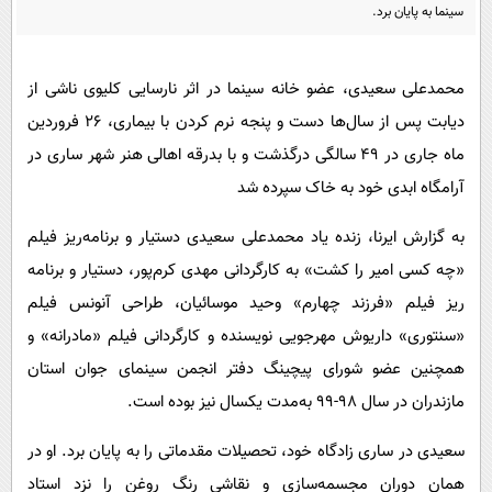
پیامک
سرگرمی
سینما به پایان برد.
روانشناسی
فناوری
محمدعلی سعیدی، عضو خانه سینما در اثر نارسایی کلیوی ناشی از
آشپزی
گوناگون
دیابت پس از سال‌ها دست و پنجه نرم کردن با بیماری، ٢۶ فروردین
دانلود
حوادث
ماه جاری در ۴٩ سالگی درگذشت و با بدرقه اهالی هنر شهر ساری در
محیط زیست
آرامگاه ابدی خود به خاک سپرده شد
سلامت
به گزارش ایرنا، زنده یاد محمدعلی سعیدی دستیار و برنامه‌ریز فیلم
فرهنگی
«چه کسی امیر را کشت» به کارگردانی مهدی کرم‌پور، دستیار و برنامه
بین الملل
ریز فیلم «فرزند چهارم» وحید موسائیان، طراحی آنونس فیلم
«سنتوری» داریوش مهرجویی نویسنده و کارگردانی فیلم «مادرانه» و
اجتماعی
همچنین عضو شورای پیچینگ دفتر انجمن سینمای جوان استان
حیات وحش
مازندران در سال ۹۸-۹۹ به‌مدت یکسال نیز بوده است.
سیاست خارجی
سعیدی در ساری زادگاه خود، تحصیلات مقدماتی را به پایان برد. او در
همان دوران مجسمه‌سازی و نقاشی رنگ روغن را نزد استاد