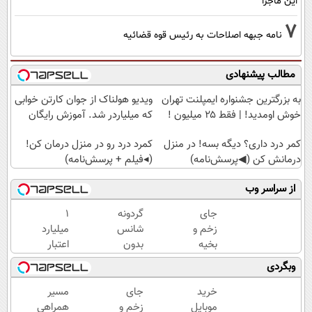
این ماجرا
7
نامه جبهه اصلاحات به رئیس قوه قضائیه
مطالب پیشنهادی
به بزرگترین جشنواره ایمپلنت تهران
ویدیو هولناک از جوان کارتن خوابی
خوش اومدید! | فقط ۲۵ میلیون !
که میلیاردر شد. آموزش رایگان
کمر درد داری؟ دیگه بسه! در منزل
کمرد درد رو در منزل درمان کن!
درمانش کن (◀پرسش‌نامه)
(◂فیلم + پرسش‌نامه)
از سراسر وب
جای
گردونه
۱
زخم و
شانس
میلیارد
بخیه
بدون
اعتبار
داری؟؟
پوچ از
خرید
وبگردی
3
PS5
طلا |
هفته‌ای
تا
بدون
خرید
جای
مسیر
محوش
آیفون17
ضامن
موبایل
زخم و
همراهی