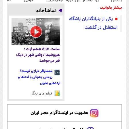
راهش رو
بعد از این دوره
جدیدترین
خوابی که
بدونی! " دوره
تو خواب هم
فناوری اروپا،
میلیاردر شد.
بیشتر بخوانید:
تماشاخانه
رایگان "
پول در بیار😍
سبک و مقاوم |
آموزش رایگان
یکی از بنیانگذاران باشگاه
پرداخت قسطی
استقلال در گذشت
ساعت ۸:۱۵ ششم اوت ؛
هیروشیما / وقتی شهر در دیگ
قیر می‌جوشید
محمدباقر خرازی کیست؟
روحانی جنجالی با ادعاها و
ایده‌های تخیلی
فیلم های دیگر
عضویت در اینستاگرام عصر ایران