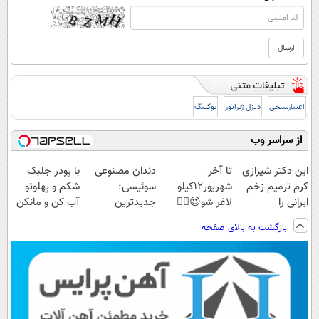
اعتبارسنجی
دیزل ژنراتور
بوکینگ
از سراسر وب
این دکتر شیرازی
تا آخر
دندان مصنوعی
با پودر جلبک
کرم ترمیم زخم
شهریور12کیلو
سوئیسی:
شکم و پهلوتو
ایرانی را
لاغر شو😍👌🏻
جدیدترین
آب کن و مانکن
ساخت!!!
فناوری اروپا،
شو(تخفیف تا
بازگشت به بالای صفحه
سبک و مقاوم |
امشب)
پرداخت قسطی