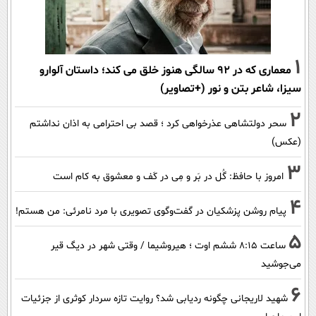
1
معماری که در 92 سالگی هنوز خلق می کند؛ داستان آلوارو
سیزا، شاعر بتن و نور (+تصاویر)
2
سحر دولتشاهی عذرخواهی کرد ؛ قصد بی احترامی به اذان نداشتم
(عکس)
3
امروز با حافظ: گُل در بَر و مِی در کَف و معشوق به کام است
4
پیام روشن پزشکیان در گفت‌و‌گوی تصویری با مرد نامرئی: من هستم!
5
ساعت ۸:۱۵ ششم اوت ؛ هیروشیما / وقتی شهر در دیگ قیر
می‌جوشید
6
شهید لاریجانی چگونه ردیابی شد؟ روایت تازه سردار کوثری از جزئیات