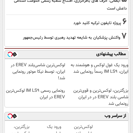
ابطحی: حرف های باقرخرازی، افتتاح شعبه رسمی حکومت اسلامی
داعش است
6
پروژه تایفون ترکیه کلید خورد
7
واکنش پزشکیان به شایعه تهدید رهبری توسط رئیس‌جمهور
مطالب پیشنهادی
ورود یک غول لوکس و هوشمند به
لوکس‌ترین شاسی‌بلند EREV در
ایران، IM LS9 رسماً رونمایی شد
ایران، توسط نیکا موتور رونمایی
شد!
بزرگترین، لوکس‌ترین و قوی‌ترین
رونمایی رسمی IM LS9 لوکس‌ترین
شاسی بلند EREV در در ایران
EREV در ایران
رونمایی شد
از سراسر وب
لوکس‌ترین
ورود یک
بزرگترین،