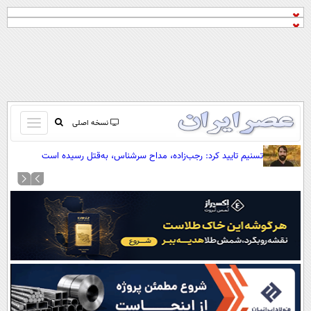
باز
نسخه اصلی
و
صفحه اول
تسنیم تایید کرد: رجب‌زاده، مداح سرشناس، به‌قتل رسیده است
بسته
تماس با ما
کردن
آرشیو
منو
جستجو
نظرسنجی
آب و هوا
اوقات شرعی
پیوند ها
سواد زندگی