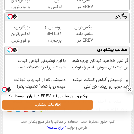
شاسی‌بلند
غول
لوکس‌ترین
EREV در
لوکس و
و قوی‌ترین
ایران،
هوشمند
شاسی بلند
وبگردی
توسط نیکا
به ایران،
EREV در
موتور
IM LS9
در ایران
لوکس‌ترین
رونمایی از
بزرگترین،
رونمایی
رسماً
رونمایی
شاسی‌بلند
IM LS9،
لوکس‌ترین
شد!
رونمایی
شد
EREV در
پرچم‌دار
و قوی‌ترین
شد
ایران،
فوق‌لوکس
شاسی بلند
مطالب پیشنهادی
توسط نیکا
EREV
EREV در
موتور
وارد بازار
در ایران
اگر نمی خواهید کبدتان چرب شود
با این نوشیدنی گیاهی کبدت
رونمایی
ایران شد
رونمایی
این نوشیدنی خوش طعم را بنوشید
همیشه پرقدرته55%تخفیف
شد!
شد
این نوشیدنی گیاهی کمکت میکنه
دمنوشی که از کبدچرب نجاتت
کبد چرب رو ریشه کن کنی
میده رو با 55% تخفیف بخر!
لوکس‌ترین شاسی‌بلند EREV در ایران، توسط نیکا
صفحه اول
فیلم
عصر ایران۲
درباره عصرایران
تماس با ما
آرشیو
جستجو
موتور رونمایی شد!
اطلاعات بیشتر..
پیوندها
نظرسنجی
آب و هوا
اوقات شرعی
سواد زندگی
كليه حقوق محفوظ است، استفاده از مطالب با ذكر منبع بلامانع است.
طراحی و تولید:
"ایران سامانه"