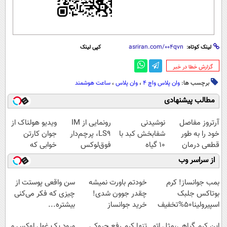
لینک کوتاه:
کپی لینک
‌گزارش خطا در خبر
برچسب ها:
وان پلاس واچ ۴
،
وان پلاس
،
ساعت هوشمند
مطالب پیشنهادی
آرتروز مفاصل
نوشیدنی
رونمایی از IM
ویدیو هولناک از
خود را به طور
شفابخش کبد با
LS9، پرچم‌دار
جوان کارتن
قطعی درمان
10 گیاه
فوق‌لوکس
خوابی که
کنید!
موثر(تخفیف تا
EREV وارد بازار
میلیاردر شد.
از سراسر وب
◗پرسش‌نامه◖
امشب)
ایران شد
آموزش رایگان
بمب جوانساز! کرم
خودتم باورت نمیشه
سن واقعی پوستت از
بوتاکس جلبک
چقدر جوون شدی!
چیزی که فکر می‌کنی
اسپیرولینا50%تخفیف
خرید جوانساز
بیشتره...
اسپیرولینا با تخفیف
این کرم گیاهی،مثل اتو
تنها کرم رفع چروکی
ورود یک غول لوکس و