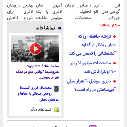
این کرم
۱ میلیون تومان
آمپول های
بهترین داروهای
گیاهی،مثل اتو
تخفیف
لاغری با یک
لاغری برای
چروکای
محصولات
میلیون تخفیف
شروع کاهش
پوستتوصاف
لاغری؛ یک قدم
| ارسال از
وزن، ارسال از
بیشتر بخوانید:
تماشاخانه
میکنه!50%تخفیف
نزدیک‌تر به
داروخانه های
داروخانه های
تراشه حافظه ای که
شروع کاهش
معتبر
نزدیکت!
وزن
دمایی بالاتر از گدازه
آتشفشانی را تحمل می کند
مشخصات موتورولا ریزر
ساعت ۸:۱۵ ششم اوت ؛
70 اولترا فاش شد
هیروشیما / وقتی شهر در دیگ
قیر می‌جوشید
باتری موبایل ۱۱ هزار میلی
محمدباقر خرازی کیست؟
آمپرساعتی در راه است؟
روحانی جنجالی با ادعاها و
ایده‌های تخیلی
فیلم های دیگر