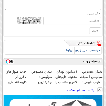
* کد امنیتی
اعتبارسنجی
دیزل ژنراتور
بوکینگ
از سراسر وب
دندان مصنوعی
۱ میلیون تومان
دندان مصنوعی
خریدآمپول‌های
سوئیسی | سبک،
تخفیف داروهای
سوئیسی:
لاغری از
مقاوم، طبیعی!
لاغری منتخب با
جدیدترین
داروخانه های
ویزیت
ارسال از
فناوری اروپا،
اطرافت، ارسال
بازگشت به بالای صفحه
رایگان+پرداخت
داروخانه نزدیکت
سبک و مقاوم |
فوری همراه با
اقساطی😍
پرداخت قسطی
پک یخ!