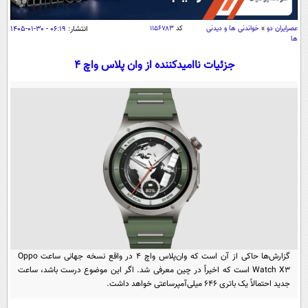
سیاسی
اقتصاد
عصرايران دو
»
خواندنی ها و دیدنی
کد
۱۱۵۶۷۸۳
انتشار:
۰۶:۱۹ - ۳۰-۰۱-۱۴۰۵
ها
جامعه
اقتصادی
جزئیات ناامیدکننده از وان پلاس واچ ۴
ورزشی
اجتماعی
خودرو
بین الملل
حوادث
فرهنگ و هنر
سیاست خارجی
سلامت
علم و دانش
یک برش دانایی
قرآن
فناوری و It
محیط زیست
گوناگون
علمی
سفر و تفریح
فیلم
سرگرمی
اخبار کریپتو
عصر ایران 2
اقتصاد
باشگاه مغز
گزارش‌ها حاکی از آن است که وان‌پلاس واچ ۴ در واقع نسخه جهانی ساعت Oppo
آموزش زبان
خواندنی ها و دیدنی ها
ورزش
مجله تصویری سلاح
Watch X3 است که اخیراً در چین معرفی شد. اگر این موضوع درست باشد، ساعت
جدید احتمالاً یک باتری 646 میلی‌آمپرساعتی خواهد داشت.
داستان کوتاه
سیاست