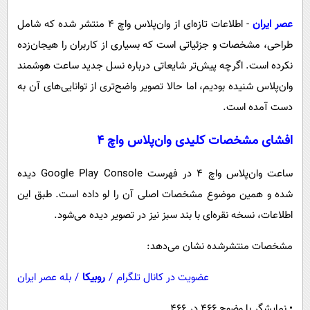
پیامک
سرگرمی
عصر ایران
- اطلاعات تازه‌ای از وان‌پلاس واچ ۴ منتشر شده که شامل
روانشناسی
فناوری
طراحی، مشخصات و جزئیاتی است که بسیاری از کاربران را هیجان‌زده
آشپزی
گوناگون
نکرده است. اگرچه پیش‌تر شایعاتی درباره نسل جدید ساعت هوشمند
دانلود
حوادث
وان‌پلاس شنیده بودیم، اما حالا تصویر واضح‌تری از توانایی‌های آن به
دست آمده است.
محیط زیست
سلامت
افشای مشخصات کلیدی وان‌پلاس واچ ۴
فرهنگی
ساعت وان‌پلاس واچ ۴ در فهرست Google Play Console دیده
بین الملل
شده و همین موضوع مشخصات اصلی آن را لو داده است. طبق این
اجتماعی
اطلاعات، نسخه نقره‌ای با بند سبز نیز در تصویر دیده می‌شود.
حیات وحش
مشخصات منتشرشده نشان می‌دهد:
سیاست خارجی
عضویت در کانال تلگرام
/
روبیکا
/
بله عصر ایران
• نمایشگر با وضوح 466 در 466