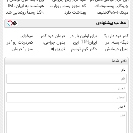
ویژه
چروکای پوستتوصاف
که مجوز رسمی وزارت
هوشمند به ایران، IM
میکنه!50%تخفیف
بهداشت دارد
LS9 رسماً رونمایی شد
مطالب پیشنهادی
کمر درد داری؟
برای اولین بار در
درمان درد کمر
میخوای
دیگه بسه! در
ایران🇮🇷 این
بدون جراحی،
کمردردت رو "در
منزل درمانش
دکتر کرم ترمیم
تزریق ◀
منزل" درمان
کن
کننده 23 روزه
پرسش‌نامه رو پر
کنی؟ (◂فیلم +
نظر شما
(◀پرسش‌نامه)
ساخت!
کن ▶
◂پرسش‌نامه)
نام
ایمیل
* نظر