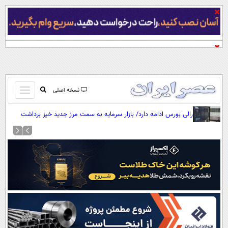
باز
نسخه اصلی
و
صفحه اول
رالی بورس ادامه دارد/ بازار سرمایه به سمت مرز جدید خیز برداشت
بسته
تماس با ما
کردن
آرشیو
منو
جستجو
نظرسنجی
آب و هوا
اوقات شرعی
پیوند ها
سواد زندگی