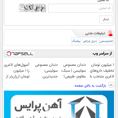
* کد امنیتی
اعتبارسنجی
دیزل ژنراتور
بوکینگ
از سراسر وب
۱ میلیون تومان
دندان مصنوعی
دندان مصنوعی
آمپول‌های لاغری
تخفیف داروهای
سوئیسی | سبک،
سوئیسی:
را ۱ میلیون
لاغری منتخب با
مقاوم، طبیعی!
جدیدترین
تومان ارزان‌تر از
ارسال از
ویزیت
فناوری اروپا،
همه‌جا بخر!
بازگشت به بالای صفحه
داروخانه نزدیکت
رایگان+پرداخت
سبک و مقاوم |
اقساطی😍
پرداخت قسطی