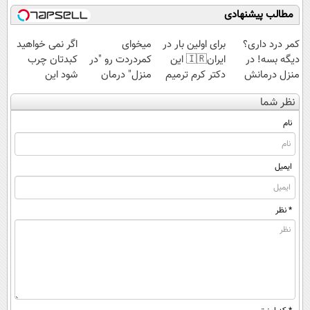
کنید!
مطالب پیشنهادی
کمر درد داری؟
برای اولین بار در
میخوای
اگر نمی خواهید
دیگه بسه! در
ایران🇮🇷 این
کمردردت رو "در
کبدتان چرب
منزل درمانش
دکتر کرم ترمیم
منزل" درمان
شود این
کن
کننده 23 روزه
کنی؟ (◂فیلم +
نوشیدنی خوش
نظر شما
(◀پرسش‌نامه)
ساخت!
◂پرسش‌نامه)
طعم را بنوشید
نام
ایمیل
* نظر