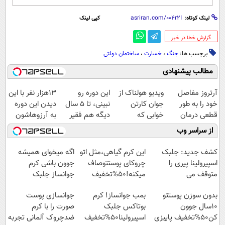
لینک کوتاه:
کپی لینک
‌گزارش خطا در خبر
برچسب ها:
جنگ
،
خسارت
،
ساختمان دولتی
مطالب پیشنهادی
آرتروز مفاصل
ویدیو هولناک از
این دوره رو
13هزار نفر با این
خود را به طور
جوان کارتن
نبینی، تا 5 سال
دیدن این دوره
قطعی درمان
خوابی که
دیگه هم فقیر
به آرزوهاشون
کنید!
میلیاردر شد.
می‌مونی! همین
رسیدن | ثبت‌‌نام
از سراسر وب
◗پرسش‌نامه◖
آموزش رایگان
الان ثبت نام کن
رایگان
کشف جدید: جلبک
این کرم گیاهی،مثل اتو
اگه میخوای همیشه
اسپیرولینا پیری را
چروکای پوستتوصاف
جوون باشی کرم
متوقف می
میکنه!50%تخفیف
جوانساز جلبک
کند50%تخفیف
مخصوص توعه
بدون سوزن پوستتو
بمب جوانساز! کرم
جوانسازی پوست
10سال جوون
بوتاکس جلبک
صورت را با کرم
کن50%تخفیف پاییزی
اسپیرولینا50%تخفیف
ضدچروک آلمانی تجربه