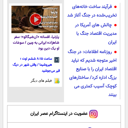
نزدیک‌تر به
آموزش رایگان
داروخانه های
از داروخانه‌
فرآیند ساخت خانه‌های
شروع کاهش
نزدیکت!
وزن
تخریب‌شده در جنگ آغاز شد
چالش های آمریکا در
مدیریت اقتصاد جنگ با
پارتیا، افسانه «آن‌شیگائو»؛ سفر
ایران
شاهزاده ایرانی به چین / سوغات
او یک دین بود
روزنامه اطلاعات: در جنگ
ساعت ۸:۱۵ ششم اوت ؛
اخیر متوجه شدیم که نباید
هیروشیما / وقتی شهر در دیگ
اقتصاد ایران را با صنایع
قیر می‌جوشید
بزرگ اداره کرد/ ساختارهای
فیلم های دیگر
کوچک آسیب کمتری می
بینند
عضویت در اینستاگرام عصر ایران