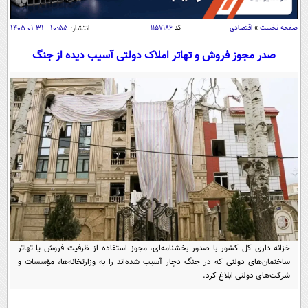
سیاسی
اقتصاد
صفحه نخست
»
اقتصادی
کد
۱۱۵۷۱۸۶
انتشار:
۱۰:۵۵ - ۳۱-۰۱-۱۴۰۵
جامعه
اقتصادی
صدر مجوز فروش و تهاتر املاک دولتی آسیب دیده از جنگ
ورزشی
اجتماعی
خودرو
بین الملل
حوادث
فرهنگ و هنر
سیاست خارجی
سلامت
علم و دانش
یک برش دانایی
قرآن
فناوری و It
محیط زیست
گوناگون
علمی
سفر و تفریح
فیلم
سرگرمی
اخبار کریپتو
عصر ایران 2
اقتصاد
باشگاه مغز
خزانه داری کل کشور با صدور بخشنامه‌ای، مجوز استفاده از ظرفیت فروش یا تهاتر
آموزش زبان
ساختمان‌های دولتی که در جنگ دچار آسیب شده‌اند را به وزارتخانه‌ها، مؤسسات و
خواندنی ها و دیدنی ها
ورزش
مجله تصویری سلاح
شرکت‌های دولتی ابلاغ کرد.
داستان کوتاه
سیاست