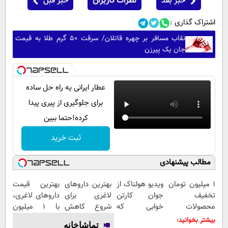
خبر بعد
نظرات کاربران
خبر قبل
اشتراک گذاری :
نقاب مسافر بر چهره قاتلان/ سرقت ۵۰ گرم طلا به قیمت
جان یک پیرزن
عطار ایرانی یه راه حل ساده
برای جلوگیری از پیری پیدا
کرده!حتما ببین
ثبت خرید
مطالب پیشنهادی
۱ میلیون تومان
ویدیو هولناک از
بهترین داروهای
بهترین قیمت
تخفیف
جوان کارتن
لاغری برای
داروهای لاغری،
محصولات
خوابی که
شروع کاهش
با ۱ میلیون
لاغری؛ یک قدم
میلیاردر شد.
وزن، ارسال از
تخفیف و ارسال
بیشتر بخوانید:
تماشاخانه