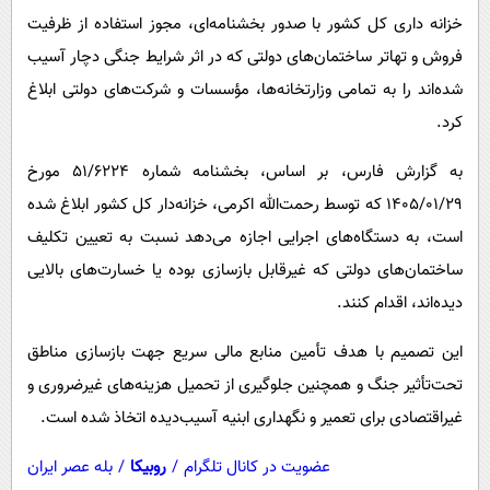
پیامک
سرگرمی
خزانه داری کل کشور با صدور بخشنامه‌ای، مجوز استفاده از ظرفیت
روانشناسی
فناوری
فروش و تهاتر ساختمان‌های دولتی که در اثر شرایط جنگی دچار آسیب
شده‌اند را به تمامی وزارتخانه‌ها، مؤسسات و شرکت‌های دولتی ابلاغ
آشپزی
گوناگون
کرد.
دانلود
حوادث
به گزارش فارس، بر اساس، بخشنامه شماره ۵۱/۶۲۲۴ مورخ
محیط زیست
۱۴۰۵/۰۱/۲۹ که توسط رحمت‌الله اکرمی، خزانه‌دار کل کشور ابلاغ شده
سلامت
است، به دستگاه‌های اجرایی اجازه می‌دهد نسبت به تعیین تکلیف
فرهنگی
ساختمان‌های دولتی که غیرقابل بازسازی بوده یا خسارت‌های بالایی
بین الملل
دیده‌اند، اقدام کنند.
اجتماعی
این تصمیم با هدف تأمین منابع مالی سریع جهت بازسازی مناطق
حیات وحش
تحت‌تأثیر جنگ و همچنین جلوگیری از تحمیل هزینه‌های غیرضروری و
سیاست خارجی
غیراقتصادی برای تعمیر و نگهداری ابنیه آسیب‌دیده اتخاذ شده است.
عضویت در کانال تلگرام
/
روبیکا
/
بله عصر ایران