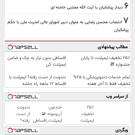
6
دیدار پزشکیان با آیت الله مجتبی خامنه ای
7
انتصاب محسن رضایی به عنوان دبیر شورای عالی امنیت ملی با حکم
پزشکیان
مطالب پیشنهادی
۲۵٪ تخفیف ایمپلنت تا پایان
اقساطی بدون نیاز به چک و ضامن
جشنواره 🎁
ایمپلنت کن
تمام خدمات دندونپزشکی با 25%
دندونت از دست رفته؟ ایمپلنت با
تخفیف فقط تا آخر هفته
اقساط ۱۲ ماهه راه حلشه
از سراسر وب
۲۵٪
خندتون
دندونت
تخفیف
آرزومونه 🧩
از دست
ایمپلنت
ایمپلنت_اقساطی
رفته؟
تا پایان
🧩بدون_ضامن
ایمپلنت
وبگردی
جشنواره
🧩روکش_رایگان
با