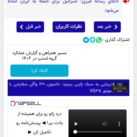
ادعای رسانه عبری: اسرائیل برای حمله به ایران آماده
می‌شود
خبر بعد
نظرات کاربران
خبر قبل
اشتراک گذاری :
مسیر همراهی و گزارش عملکرد
گروه اسنپ در ۱۴۰۴
کلیک کن!
زیبایی به سبک ژاپنی ببینید: داتسون ۶۲۰ واگن سفارشی با
موتور VQ35
درد زانو رو برای همیشه از
یادت ببر! ◀ پرسش‌نامه رو
تکمیل کن ▶