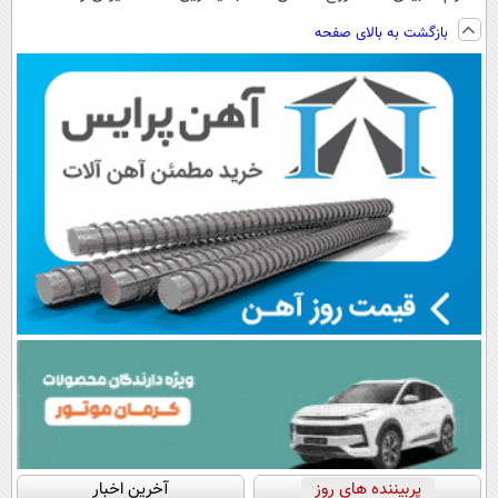
ویزیت
وزن، ارسال از
فناوری اروپا،
ساخت!!!
بازگشت به بالای صفحه
رایگان+پرداخت
داروخانه های
سبک و مقاوم |
اقساطی😍
نزدیکت!
پرداخت قسطی
پربیننده های روز
آخرین اخبار