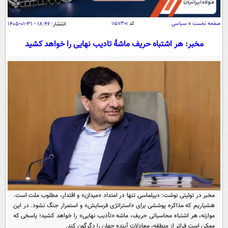
سیاسی
اقتصاد
صفحه نخست
»
سیاسی
کد
۱۱۵۷۳۰۱
انتشار:
۱۸:۴۶ - ۳۱-۰۱-۱۴۰۵
جامعه
اقتصادی
مخبر: هر اشتباه حریف ماشهٔ تادیب نهایی را خواهد کشید
ورزشی
اجتماعی
خودرو
بین الملل
حوادث
فرهنگ و هنر
سیاست خارجی
سلامت
علم و دانش
یک برش دانایی
قرآن
فناوری و It
محیط زیست
گوناگون
علمی
سفر و تفریح
فیلم
سرگرمی
اخبار کریپتو
عصر ایران 2
اقتصاد
باشگاه مغز
آموزش زبان
خواندنی ها و دیدنی ها
مخبر در توئیتی نوشت: دیپلماسی تنها در امتداد «میدان» و اقتدار، مطلوب ملت است.
ورزش
مجله تصویری سلاح
هشیاریم که مذاکره پوششی برای «استراتژی فرسایش» و استمرار جنگ نشود. در این
داستان کوتاه
سیاست
موازنه، هر اشتباه محاسباتی حریف، ماشه «تأدیب نهایی» را خواهد کشید؛ پاسخی که
ممکن است فراتر از منطقه، معادلات آینده جهان را دگرگون کند.