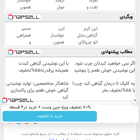
نقره،
ترفند
جوانساز
نفت و
موثر
همون
گاز؛
رفع
جلسه‌ی
وبگردی
چهار
چروک
اول
دارایی
پوست،
پوستتو
این کرم
این
مسیر
جهانی
همین
جوونتر
گیاهی،مثل
جوانساز
همراهی
در
کرم
می‌کنه
اتو چروکای
همون
و
یک
آلمانیه
✨ 2
پوستتوصاف
جلسه‌ی
گزارش
مطالب پیشنهادی
سبد
(45%
سال
میکنه!50%تخفیف
اول
عملکرد
تخفیف)
ماندگاری
پوستتو
گروه
اگر نمی خواهید کبدتان چرب شود
با این نوشیدنی گیاهی کبدت
داره
جوونتر
اسنپ
این نوشیدنی خوش طعم را بنوشید
همیشه پرقدرته55%تخفیف
می‌کنه
در
یه کلیک تا درمان گیاهی کبد چرب!
✨ 2
۱۴۰۴
شاهکار متخصصین: تولید نوشیدنی
با 55%تخفیف بخر
سال
گیاهی خوش طعم برای پاکسازی
کبد
ماندگاری
داره
70% تخفیف ویژه جین وست + خرید در4 قسطه
صفحه اول
فیلم
عصر ایران۲
درباره عصرایران
تماس با ما
آرشیو
جستجو
خرید با تخفیف
پیوندها
نظرسنجی
آب و هوا
اوقات شرعی
سواد زندگی
كليه حقوق محفوظ است، استفاده از مطالب با ذكر منبع بلامانع است.