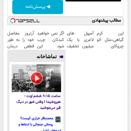
◀ پرسش‌نامه
مطالب پیشنهادی
این کرم
آمپول های
اگر نمی خواهید
آرتروز مفاصل
گیاهی،مثل اتو
لاغری با یک
کبدتان چرب
خود را به طور
چروکای
میلیون تخفیف
شود این
قطعی درمان
پوستتوصاف
| ارسال از
نوشیدنی خوش
کنید!
تماشاخانه
میکنه!50%تخفیف
داروخانه های
طعم را بنوشید
◗پرسش‌نامه◖
معتبر
ساعت ۸:۱۵ ششم اوت ؛
هیروشیما / وقتی شهر در دیگ
قیر می‌جوشید
محمدباقر خرازی کیست؟
روحانی جنجالی با ادعاها و
ایده‌های تخیلی