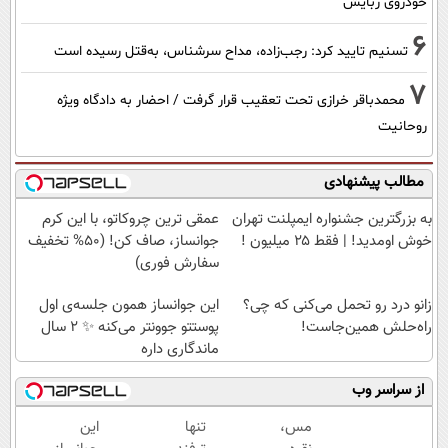
خودروی ربایش
6
تسنیم تایید کرد: رجب‌زاده، مداح سرشناس، به‌قتل رسیده است
7
محمدباقر خرازی تحت تعقیب قرار گرفت / احضار به دادگاه ویژه
روحانیت
مطالب پیشنهادی
به بزرگترین جشنواره ایمپلنت تهران
عمقی ترین چروکاتو، با این کرم
خوش اومدید! | فقط ۲۵ میلیون !
جوانساز، صاف کن! (50% تخفیف
سفارش فوری)
زانو درد رو تحمل می‌کنی که چی؟
این جوانساز همون جلسه‌ی اول
راه‌حلش همین‌جاست!
پوستتو جوونتر می‌کنه ✨ 2 سال
ماندگاری داره
از سراسر وب
مس،
تنها
این