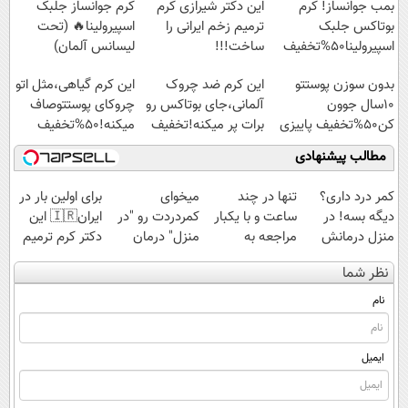
بمب جوانساز! کرم
این دکتر شیرازی کرم
کرم جوانساز جلبک
بوتاکس جلبک
ترمیم زخم ایرانی را
اسپیرولینا🔥 (تحت
اسپیرولینا50%تخفیف
ساخت!!!
لیسانس آلمان)
بدون سوزن پوستتو
این کرم ضد چروک
این کرم گیاهی،مثل اتو
10سال جوون
آلمانی،جای بوتاکس رو
چروکای پوستتوصاف
کن50%تخفیف پاییزی
برات پر میکنه!تخفیف
میکنه!50%تخفیف
تا امشب
مطالب پیشنهادی
کمر درد داری؟
تنها در چند
میخوای
برای اولین بار در
دیگه بسه! در
ساعت و با یکبار
کمردردت رو "در
ایران🇮🇷 این
منزل درمانش
مراجعه به
منزل" درمان
دکتر کرم ترمیم
کن
خودرو45
کنی؟ (◂فیلم +
کننده 23 روزه
نظر شما
(◀پرسش‌نامه)
◂پرسش‌نامه)
ساخت!
نام
ایمیل