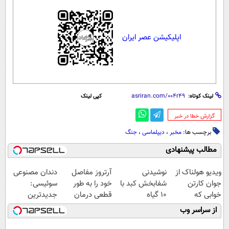
اپلیکیشن عصر ایران
لینک کوتاه:
کپی لینک
‌گزارش خطا در خبر
برچسب ها:
مخبر
،
دیپلماسی
،
جنگ
مطالب پیشنهادی
ویدیو هولناک از
نوشیدنی
آرتروز مفاصل
دندان مصنوعی
جوان کارتن
شفابخش کبد با
خود را به طور
سوئیسی:
خوابی که
10 گیاه
قطعی درمان
جدیدترین
میلیاردر شد.
موثر(تخفیف تا
کنید!
فناوری اروپا،
از سراسر وب
آموزش رایگان
امشب)
◗پرسش‌نامه◖
سبک و مقاوم |
پرداخت قسطی