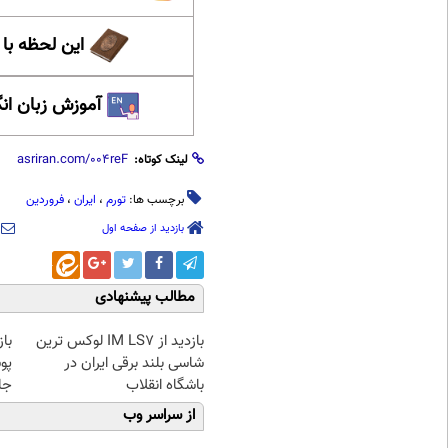
این لحظه با
آموزش زبان ان
لینک کوتاه:
برچسب ها:
تورم
،
ایران
،
فروردین
بازدید از صفحه اول
مطالب پیشنهادی
بازدید از IM LS7 لوکس ترین
با
شاسی بلند برقی ایران در
پو
باشگاه انقلاب
جلبک(
از سراسر وب