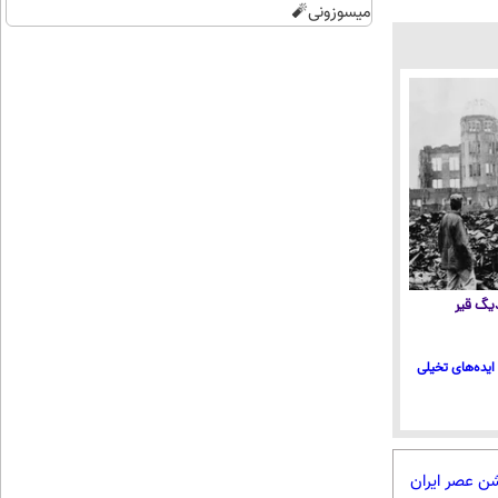
میسوزونی🧨
 دیگ قیر
ایده‌های تخیلی
شن عصر ایران