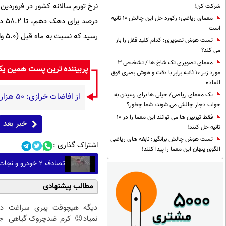
شرکت کن!
معمای ریاضی؛ رکورد حل این چالش 10 ثانیه
است
رسید که نسبت به ماه قبل (5.0 واحد درصد) 1.2 واحد درصد افزایش داشته است.
تست هوش تصویری: کدام کلید قفل را باز
می کند؟
معمای تصویری تک شاخ ها / تشخیص 3
پربیننده ترین پست همین ی
مورد زیر 10 ثانیه برابر با دقت و هوش بصری فوق
العاده
یک معمای ریاضی/ خیلی ها برای رسیدن به
از افاضات خرازی: ۵۰ هزار حزب اللهی بریزند خیابان‌ها و بی حجاب‌ها را بکشند و نیرو‌های دولتی را ناکار کنند!
جواب دچار چالش می شوند، شما چطور؟
فقط تیزبین ها می توانند این معما را در 10
خبر بعد
ثانیه حل کنند!
تست هوش چالش برانگیز: نابغه های ریاضی
اشتراک گذاری :
الگوی پنهان این معما را پیدا کنند!
تصادف ۲ خودرو و نجات حیر‌ت‌انگیز عابر پیاده در آرژانتین
مطالب پیشنهادی
دیگه هیچوقت پیری سراغت
د
نمیاد😉 کرم ضدچروک گیاهی
ج