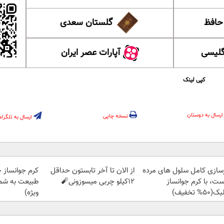
 حافظ
گلستان سعدی
گلیسی
آپارات عصر ایران
کپی لینک
ارسال به دوستان
نسخه چاپی
ارسال به تلگرام
زسازی کامل سلول های مرده
از الان تا آخر تابستون حداقل
کرم جوانساز 
ست، با کرم جوانساز
12کیلو چربی میسوزونی🧨
طبیعت به شما
50% تخفیف)
ویژه)