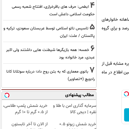
4
ابطحی: حرف های باقرخرازی، افتتاح شعبه رسمی
حکومت اسلامی داعش است
عدد شاخص قیمت، نسبت به ماه قبل می‌باشد. در فروردین ماه 1405 تورم ماهانه خانوارهای
5
 درصد بوده است. تورم ماهانه برای گروه‌های عمده «خوراکی‌ها، آشامیدنی‌ها و دخانیات»، 5.6 درصد و برای گروه
تاسیس ناتو اسلامی توسط عربستان سعودی، ترکیه و
پاکستان / علت: ایران
6
خمسه: همه بازیگرها شیطنت هایی داشتند ولی اکبر
عبدی، مرد خانواده بود
ه مشابه قبل از
7
بانوی معماری که به بتن روح داد؛ درباره سوتلانا کانا
 درصد رسیده که نسبت به همین اطلاع در ماه
رادویچ (+تصاویر)
مطالب پیشنهادی
سرمایه گذاری امن با طلا و
خرید شمش پلمپ طلاسی،
نقره | دیجی کالا
از ۰.۵ گرم تا ۱۰ گرم
خرید شمش زیوتو ۰.۵
از الان تا آخر تابستون