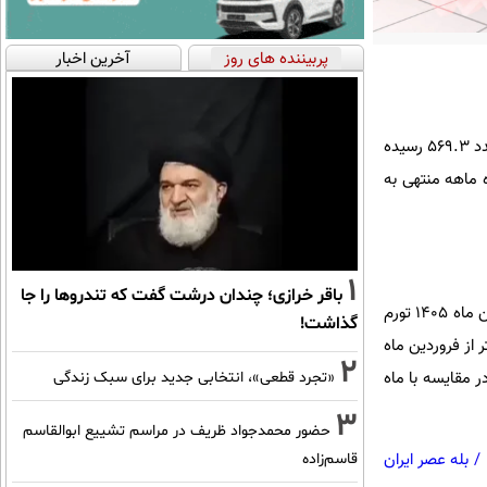
پربیننده های روز
آخرین اخبار
به گزارش عصرایران به نقل از مرکز آمار، در فروردین ماه 1405 شاخص قیمت مصرف کننده خانوارهای کشور به عدد 569.3 رسیده
 73.5 درصد افزایش و در دوازده ماهه منتهی به
1
باقر خرازی؛ چندان درشت گفت که تندروها را جا
منظور از تورم نقطه به نقطه، درصد تغییر عدد شاخص قیمت نسبت به ماه مشابه سال قبل می‌باشد. در فروردین ماه 1405 تورم
گذاشت!
؛ یعنی خانوارهای کشور به طور میانگین، 73.5 درصد بیشتر از فروردین ماه
2
ای خرید یک «مجموعه کالاها و خدمات یکسان» هزینه کرده­اند. تورم نقطه به نقطه فروردین ماه 1405 در مقایسه با ماه
«تجرد قطعی»، انتخابی جدید برای سبک زندگی
3
حضور محمدجواد ظریف در مراسم تشییع ابوالقاسم
/
بله عصر ایران
قاسم‌زاده