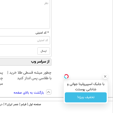
* کد امنیتی
از سراسر وب
چطور میشه قسطی طلا خرید |
پس
با طلاسی پس انداز کنید
چن
مبل
با جلبک اسپیرولینا جوانی و
شادابی پوستت
بازگشت به بالای صفحه
تضمینه50%تخفیف
تخفیف ویژه!
صفحه اول
فیلم
عصر ایران۲
درب