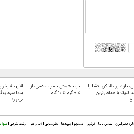
‌اندازت رو طلا کن! فقط با
خرید شمش پلمپ طلاسی، از
د کلیک با حداقل‌ترین
۰.۵ گرم تا ۱۰ گرم
بده! سرمایه‌گ
غ...
بی‌بهره
اره عصرایران
تماس با ما
آرشیو
جستجو
پیوندها
نظرسنجی
آب و هوا
اوقات شرعی
سواد 