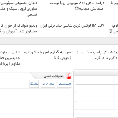
لمپ طلاسی، از ۰.۵ گرم تا
درآمد ماهی 800 میلیونی رویا نیست!
دندان مصنوعی سوئیسی:
امتحانش مجانیه😉
فناوری اروپا، سبک و مقا
قسطی
وم،
IM LS7 لوکس ترین شاسی بلند برقی ایران
ویدیو هولناک از جوان کا
اطی😍
میلیاردر شد. آموزش رایگ
ید شمش پلمپ طلاسی، از
سرمایه گذاری امن با طلا و نقره
دندان مصنوع
 ۱۰ گرم
| دیجی کالا
جدیدترین فناو
مقاوم | پرد
اعتبارسنجی
دیزل ژنراتور
بوکینگ