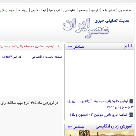
صفحه اول
تماس با ما
آرشیو
جستجو
نظرسنجی
آب و هوا
اوقات شرعی
پیوند ها
سواد زندگی
فیلم
بیشتر »»
توصیف «کمیل خجسته باقرزاده» از راهبرد
صفحه نخست
»
اقتصادی
کد خبر
۱۱۵۹۵۳۹
اولین جام‌جهانی مارادونا، آرژانتین ۱ - برزیل
در فروردین ماه 1405 نرخ تورم سالانه برای خانوارهای کشور به 53.7 درصد رسید.
۳ جام جهانی ۱۹۸۲
خلاصه بازی بایرن مونیخ ۲ - استون ویلا ۱
آموزش زبان انگلیسی
بیشتر »»