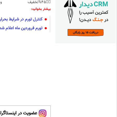
👈🏻45%تخفیف
و 
بیشتر بخوانید:
کنترل تورم در شرایط بحر
تورم فروردین ماه اعلام شد
عضویت در اینستاگرام