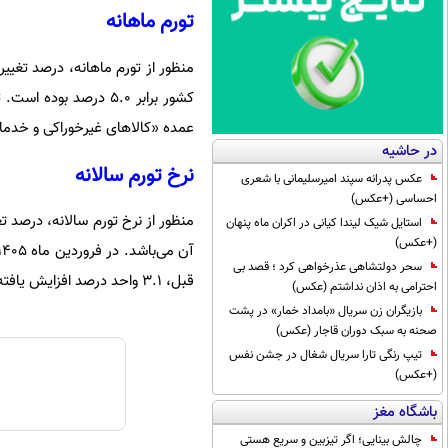
تورم ماهانه
عمده «کالاهای غیرخوراکی و خدمات»، 4.5 درصد بو
در حاشیه
نرخ تورم سالانه
عکس پدرانه سپند امیرسلیمانی با شعری
احساسی (+عکس)
منظور از نرخ تورم سالانه، درصد 
استایل شیک لیندا کیانی در اکران ماه پنهان
(+عکس)
سحر دولتشاهی عذرخواهی کرد ؛ قصد بی
قبل، 3.1 واحد درصد افزایش یافته است.
احترامی به اذان نداشتم (عکس)
بازیگران زن سریال «بامداد خمار» در پشت
صحنه به سبک دوران قاجار (عکس)
تیپ رنگی تارا سریال شغال در جشن نفس
(+عکس)
باشگاه مغز
چالش بینایی؛ اگر تیزبین و سریع هستی