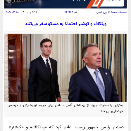
سیاسی
اقتصاد
صفحه نخست
»
بین الملل
کد
۱۱۶۱۹۸۸
انتشار:
۱۸:۱۱ - ۲۰-۰۲-۱۴۰۵
جامعه
اقتصادی
ویتکاف و کوشنر احتمالا به مسکو سفر می‌کنند
ورزشی
اجتماعی
خودرو
بین الملل
حوادث
فرهنگ و هنر
سیاست خارجی
سلامت
علم و دانش
یک برش دانایی
قرآن
فناوری و It
محیط زیست
گوناگون
علمی
سفر و تفریح
فیلم
سرگرمی
اخبار کریپتو
عصر ایران 2
اقتصاد
باشگاه مغز
اوکراین با حمایت اروپا، از برداشتن گامی منطقی برای خروج نیروهایش از دونباس
خودداری می‌ کند.
آموزش زبان
خواندنی ها و دیدنی ها
ورزش
مجله تصویری سلاح
داستان کوتاه
سیاست
دستیار رئیس‌ جمهور روسیه اعلام کرد که «ویتکاف» و «کوشنر»،