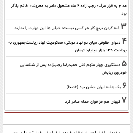
مداح به قرار مرگ/ رجب زاده 6 ماه مشغول «امر به معروف» خانم بلاگر
بود
3
کته کردن برنج کار هر کسی نیست؛ خیلی ها این مهارت را ندارند
4
دعوای حقوقی میان دو نهاد دولتی؛ محکومیت نهاد ریاست‌جمهوری به
پرداخت ۱۳۸ هزار میلیارد تومان
5
دستگیری چهار متهم قتل حمیدرضا رجب‌زاده پس از شناسایی
خودروی ربایش
6
یک هفته ایران جشن بود (+صدا)
7
کیهان هم فراخوان حمله صادر کرد
صفحه اول
فیلم
عصر ایران۲
درباره عصرایران
تماس با ما
آرشیو
جستجو