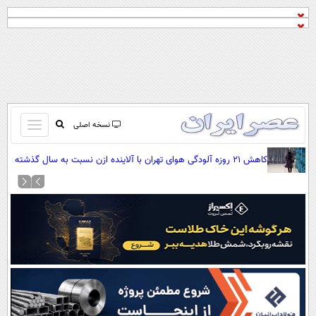
باز
نسخه اصلی
و
صفحه اول
کاهش ۲۱ روزه آلودگی هوای تهران با آلاینده ازن نسبت به سال گذشته
بسته
تماس با ما
کردن
آرشیو
منو
جستجو
نظرسنجی
آب و هوا
اوقات شرعی
پیوند ها
سواد زندگی