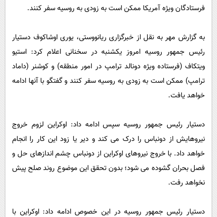
پیامک
سرگرمی
فرستادگان ویژه آمریکا ممکن است به زودی به روسیه سفر کنند.
روانشناسی
فناوری
به گزارش مهر به نقل از خبرگزاری ریانووستی، یوری اوشاکوف دستیار
آشپزی
گوناگون
رئیس‌ جمهور روسیه امروز یکشنبه در سخنانی اعلام کرد: استیو
دانلود
حوادث
ویتکاف (فرستاده ویژه دونالد ترامپ در امور منطقه) و کوشنر (داماد
محیط زیست
ترامپ) ممکن است به زودی به روسیه سفر کنند و گفتگو با آنها ادامه
خواهد یافت.
سلامت
فرهنگی
دستیار رئیس‌ جمهور روسیه سپس ادامه داد: اوکراین لزوم خروج
بین الملل
نیروهایش از دونباس را درک می‌ کند و دیر یا زود این کار را انجام
اجتماعی
خواهد داد. با خروج نیروهای اوکراین از دونباس چشم‌ اندازهای حل و
حیات وحش
فصل بحران گشوده می‎ شود؛ بدون تحقق این موضوع روند صلح پیش
نخواهد رفت.
سیاست خارجی
دستیار رئیس‌ جمهور روسیه در این خصوص ادامه داد: اوکراین با