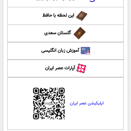
این لحظه با حافظ
گلستان سعدی
آموزش زبان انگلیسی
آپارات عصر ایران
اپلیکیشن عصر ایران