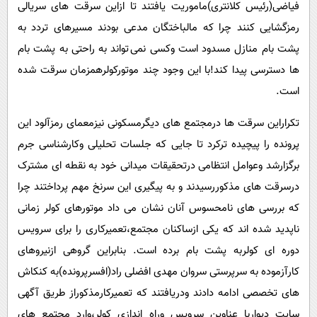
فیاضی(رئیس کلانتری)ماموریت یافتند تا ازاین سرقت های سریالی
رمزگشایی کنند چرا که مالباختگان مدعی بودند مسیرهای تردد به
پشت بام منازل مسدود است وکسی نمی تواند به راحتی به پشت بام
ها دسترسی پیدا کند!با این وجود چند موتورکولرهمزمان سرقت شده
است.
تکراراین سرقت ها درمجتمع های دیگرمسکونی نیزمعمای رمزآلود این
پرونده را پیچیده ترکرد تا جایی که جلسات تحلیلی وکارشناسی جرم
برگزارشد وعوامل انتظامی درتحقیقات میدانی خود به نقطه ای مشترک
درسرقت های مذکوررسیدند و به پیگیری این سرنخ مهم پرداختند چرا
که بررسی های نامحسوس آنان نشان می داد موتورهای کولر زمانی
ناپدید شده اند که یکی ازساکنان مجتمع،تعمیرکاری را برای سرویس
دوره ای کولربه پشت بام برده است. بنابراین گروهی ازنیروهای
کارآزموده به سرپرستی سروان مهدی افضلی راد(افسرپرونده)به کنکاش
های تخصصی ادامه دادند ودریافتند که تعمیرکارمذکوراز طریق آگهی
سایت دیواربا عناوین سرویس وراه اندازی کولر،وارد مجتمع های