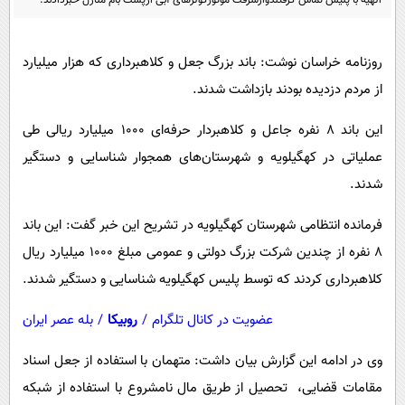
پیامک
سرگرمی
روانشناسی
فناوری
روزنامه خراسان نوشت: باند بزرگ جعل و کلاهبرداری که هزار میلیارد
آشپزی
گوناگون
از مردم دزدیده بودند بازداشت شدند.
دانلود
حوادث
این باند ۸ نفره جاعل و کلاهبردار حرفه‌ای ۱۰۰۰ میلیارد ریالی طی
محیط زیست
عملیاتی در کهگیلویه و شهرستان‌های همجوار شناسایی و دستگیر
سلامت
شدند.
فرهنگی
فرمانده انتظامی شهرستان کهگیلویه در تشریح این خبر گفت: این باند
بین الملل
۸ نفره از چندین شرکت بزرگ دولتی و عمومی مبلغ ۱۰۰۰ میلیارد ریال
اجتماعی
کلاهبرداری کردند که توسط پلیس کهگیلویه شناسایی و دستگیر شدند.
حیات وحش
عضویت در کانال تلگرام
/
روبیکا
/
بله عصر ایران
سیاست خارجی
وی در ادامه این گزارش بیان داشت: متهمان با استفاده از جعل اسناد
مقامات قضایی، تحصیل از طریق مال نامشروع با استفاده از شبکه