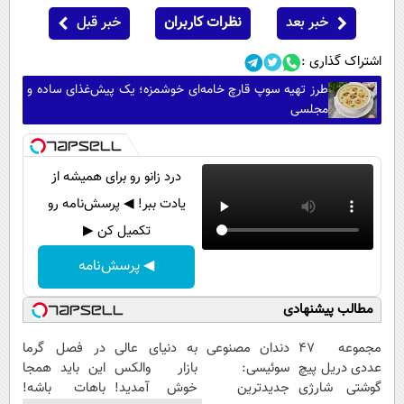
خبر بعد
نظرات کاربران
خبر قبل
اشتراک گذاری :
طرز تهیه سوپ قارچ خامه‌ای خوشمزه؛ یک پیش‌غذای ساده و
مجلسی
درد زانو رو برای همیشه از
یادت ببر! ◀ پرسش‌نامه رو
تکمیل کن ▶
◀ پرسش‌نامه
مطالب پیشنهادی
مجموعه 47
دندان مصنوعی
به دنیای عالی
در فصل گرما
عددی دریل پیچ
سوئیسی:
بازار والکس
این باید همجا
گوشتی شارژی
جدیدترین
خوش آمدید!
باهات باشه!