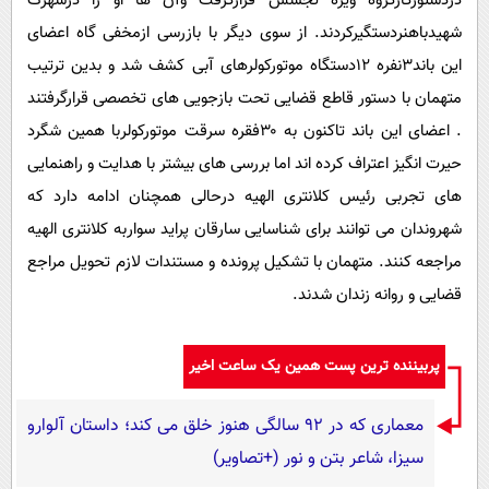
دردستورکارگروه ویژه تجسس قرارگرفت وآن ها او را درشهرک
شهیدباهنردستگیرکردند. از سوی دیگر با بازرسی ازمخفی گاه اعضای
این باند۳نفره ۱۲دستگاه موتورکولرهای آبی کشف شد و بدین ترتیب
متهمان با دستور قاطع قضایی تحت بازجویی های تخصصی قرارگرفتند
. اعضای این باند تاکنون به ۳۰فقره سرقت موتورکولربا همین شگرد
حیرت انگیز اعتراف کرده اند اما بررسی های بیشتر با هدایت و راهنمایی
های تجربی رئیس کلانتری الهیه درحالی همچنان ادامه دارد که
شهروندان می توانند برای شناسایی سارقان پراید سواربه کلانتری الهیه
مراجعه کنند. متهمان با تشکیل پرونده و مستندات لازم تحویل مراجع
قضایی و روانه زندان شدند.
پربیننده ترین پست همین یک ساعت اخیر
معماری که در 92 سالگی هنوز خلق می کند؛ داستان آلوارو
سیزا، شاعر بتن و نور (+تصاویر)