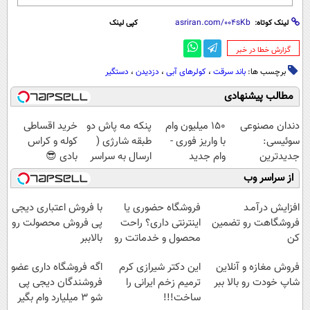
لینک کوتاه:
کپی لینک
‌گزارش خطا در خبر
برچسب ها:
باند سرقت
،
کولرهای آبی
،
دزدیدن
،
دستگیر
مطالب پیشنهادی
دندان مصنوعی
150 میلیون وام
پنکه مه پاش دو
خرید اقساطی
سوئیسی:
با واریز فوری -
طبقه شارژی (
کوله و کراس
جدیدترین
وام جدید
ارسال به سراسر
بادی 😎
فناوری اروپا،
تکنولایف
کشور)
از سراسر وب
سبک و مقاوم |
پرداخت قسطی
افزایش درآمـد
فروشگاه حضوری یا
با فروش اعتباری دیجی
فروشگاهت رو تضمین
اینترنتی داری؟ راحت
پی فروش محصولت رو
کن
محصول و خدماتت رو
بالاببر
بفروش
فروش مغازه و آنلاین
این دکتر شیرازی کرم
اگه فروشگاه داری عضو
شاپ خودت رو بالا ببر
ترمیم زخم ایرانی را
فروشندگان دیجی پی
ساخت!!!
شو 3 میلیارد وام بگیر