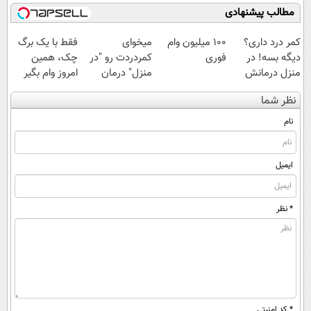
مطالب پیشنهادی
کمر درد داری؟
100 میلیون وام
میخوای
فقط با یک برگ
دیگه بسه! در
فوری
کمردردت رو "در
چک، همین
منزل درمانش
منزل" درمان
امروز وام بگیر
کن
کنی؟ (◂فیلم +
نظر شما
(◀پرسش‌نامه)
◂پرسش‌نامه)
نام
ایمیل
* نظر
* کد امنیتی