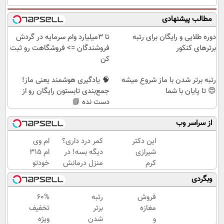
مطالب پیشنهادی
دوره طلایی و رایگان برای رتبه
تا 3میلیارد وام سرمایه در گردش
برترهای کنکور
فروشندگان => فروشگاهت رو ثبت
کن
رتبه برتر شدن با ماز شروع میشه
🧠 یادگیری هوشمند یعنی ماز!
😍 تا پایان با شما
جمع‌بندی تابستون رایگان رو از
دست نده 📘
از سراسر وب
این دکتر
کمر درد داری؟
ام وی
شیرازی
دیگه بسه! در
ام 315
کرم
منزل درمانش
خودتو
ترمیم
کن
رو
وبگردی
زخم
(◀پرسش‌نامه)
راحت
ایرانی را
و سریع
فروش
رتبه
60%
ساخت!!!
بفروش
مغازه
برتر
تخفیف
و
شدن
ویژه