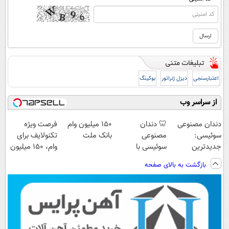
اعتبارسنجی
دیزل ژنراتور
بوکینگ
از سراسر وب
دندان مصنوعی
🦷 دندان
150 میلیون وام
فرصت ویژه
سوئیسی:
مصنوعی
بانک ملت
تکنولایف برای
جدیدترین
سوئیسی با
وام، 150 میلیون
فناوری اروپا،
تکنولوژی
با یک چک
بازگشت به بالای صفحه
سبک و مقاوم |
دیجیتال |
پرداخت قسطی
پرداخت در 4
قسط |📍 تهران