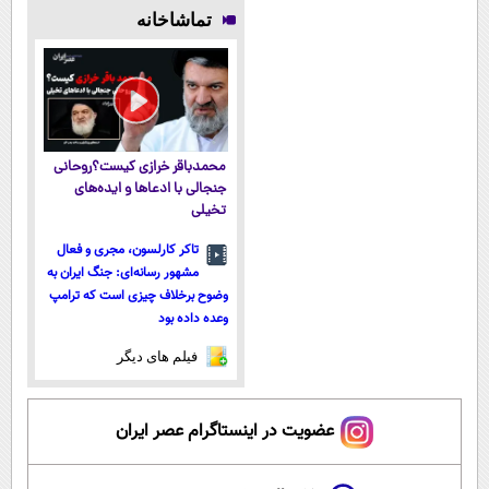
(قیمت
فناوری اروپا،
ترید را آغاز
(فروش ویژه
تماشاخانه
باورنکردنی!!)
سبک و مقاوم |
کنید!
نصف قیمت
پرداخت قسطی
بازار)
محمدباقر خرازی کیست؟روحانی
جنجالی با ادعاها و ایده‌های
تخیلی
تاکر کارلسون، مجری و فعال
مشهور رسانه‌ای: جنگ ایران به
وضوح برخلاف چیزی است که ترامپ
وعده داده بود
فیلم های دیگر
عضویت در اینستاگرام عصر ایران