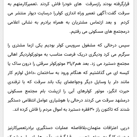
قرارگرفته بودند رازسرقت های خودرا فاش کردند .تعمیرکارمتهم به
سرقت گفت:آگهی تعمیر وراه اندازی کولررا درسایت دیوار منتشر می
کردم و بعد ازتماس مشتریان به همراه برادرم به نشانی اعلامی
درمجتمع های مسکونی می رفتیم.
سپس درحالی که مشغول سرویس کولر بودیم یکی ازما مشتری را
سرگرم می کرد ودیگری دریک فرصت مناسب به موتورکولردیگر اهالی
مجتمع دستبرد می زد. بعد هم۲یا۳ موتورکولر سرقتی را درون ساک یا
کیسه ای می گذاشتیم که هنگام ورود به ساختمان ،داخل لوازم کار
مانند دلر یا وسایل دیگر وجواعضای یک باند سرقت که با ترفندی
حیرت انگیز، موتور کولرهای آبی را ازپشت بام مجتمع مسکونی
درمشهد سرقت می کردند درحالی با هوشیاری عوامل انتظامی دستگیر
شدند که تاکنون راز ۳۰فقره دستبرد به اموال مردم را فاش کرده اند.
درپی اعترافات متهمان،بلافاصله عملیات دستگیری برادرتعمیرکارنیز