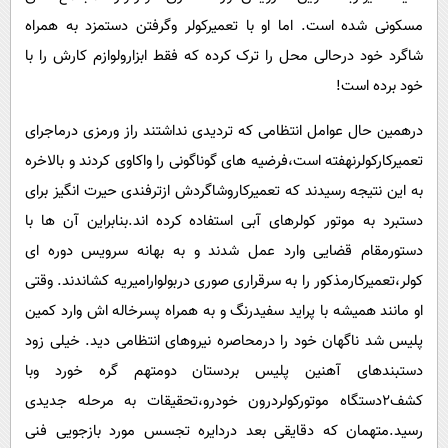
مسکونی شده است. اما او با تعمیرکولر وگرفتن دستمزد به همراه
شاگرد خود درحالی محل را ترک کرده که فقط ابزارولوازم کارش را با
خود برده است!
​​​​​​​درهمین حال عوامل انتظامی که تردیدی نداشتند راز ورمزی درماجرای
تعمیرکارکولرنهفته است،فرضیه های گوناگونی را واکاوی کردند و بالاخره
به این نتیجه رسیدند که تعمیرکاروشاگردش ازترفندی حیرت انگیز برای
دستبرد به موتور کولرهای آبی استفاده کرده اند.بنابراین آن ها با
دستورمقام قضایی وارد عمل شدند و به بهانه سرویس دوره ای
کولر،تعمیرکارمذکور را به سرقراری صوری دربولوارامیریه کشاندند. وقتی
او مانند همیشه با پراید سفیدرنگ و به همراه پسرخاله اش وارد کمین
پلیس شد ناگهان خود را درمحاصره نیروهای انتظامی دید. خیلی زود
دستبندهای آهنین پلیس بردستان دومتهم گره خورد وبا
کشف۲دستگاه موتورکولردرون خودرو،تحقیقات به مرحله جدیدی
رسید.متهمان که دقایقی بعد دردایره تجسس مورد بازجویی فنی