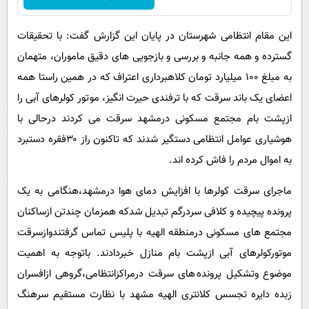
این مقام انتظامی شهرستان در پایان این گزارش گفت: با تحقیقات
گسترده و همه جانبه و بررسی و بازجویی های دقیق ماموران، متهمان
به مبلغ 100 میلیارد تومان کلاهبرداری اعتراف که در همین راستا همه
اعضای یک باند سرقت که با ترفندی حیرت انگیز، موتور کولرهای آبی را
ازپشت بام مجتمع مسکونی درمشهد سرقت می کردند درحالی با
هوشیاری عوامل انتظامی دستگیر شدند که تاکنون راز ۳۰فقره دستبرد
به اموال مردم را فاش کرده اند.
ماجرای سرقت کولرها با افزایش دمای هوا درمشهد،هنگامی به یک
پرونده پیچیده و کلافی سردرگم تبدیل شدکه همزمان چندتن ازساکنان
مجتمع های مسکونی درمنطقه الهیه با پلیس تماس گرفتندوازسرقت
موتورکولرهای آبی ازپشت بام منازل خبردادند. باتوجه به اهمیت
موضوع وتشکیل پرونده های سرقت درمراکزانتظامی،گروهی ازافسران
زبده دایره تجسس کلانتری الهیه مشهد با نظارت مستقیم سرهنگ