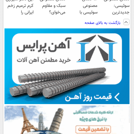
سوئیسی:
مصنوعی
سبک و مقاوم
کرم ترمیم زخم
جدیدترین
سوئیسی با
می‌خوای؟
ایرانی را
فناوری اروپا،
تکنولوژی
پرداخت اقساطی
ساخت!!!
بازگشت به بالای صفحه
سبک و مقاوم |
دیجیتال |
هم داریم!😍 |
پرداخت قسطی
پرداخت در 4
📍تهران
قسط |📍 تهران