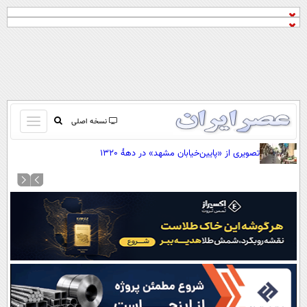
باز
نسخه اصلی
و
صفحه اول
تصویری از «پایین‌خیابان مشهد» در دهۀ 1320
بسته
تماس با ما
کردن
آرشیو
منو
جستجو
نظرسنجی
آب و هوا
اوقات شرعی
پیوند ها
سواد زندگی