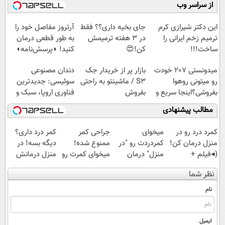
فناوری اروپا،
کنید!
نصب آسان و
تکنولوژی
از سراسر وب
سبک و مقاوم |
◗پرسش‌نامه◖
پرداخت اقساطی
دیجیتال |
پرداخت قسطی
💳 📍 تهران
پرداخت در 4
این دکتر شیرازی کرم
جای بخیه داری؟؟ فقط
آرتروز مفاصل خود را
قسط |📍 تهران
ترمیم زخم ایرانی را
در 3 هفته ترمیمش
به طور قطعی درمان
ساخت!!!
کن!😍
کنید! ◗پرسش‌نامه◖
میدونستی 207 خودت
بازار پر از خریدار جک
دندان مصنوعی
رو میتونی روهوا
S3 / ماشینتو به راحتی
سوئیسی: جدیدترین
بفروشی؟اینجا سریع و
بفروش
فناوری اروپا، سبک و
راحت بفروش
مقاوم | پرداخت
مطالب پیشنهادی
قسطی
کمرد درد رو در
میخوای
جراحی کمر
کمر درد داری؟
منزل درمان کن!
کمردردت رو "در
ممنوع شده!
دیگه بسه! در
(◂فیلم +
منزل" درمان
میخوای کمرت رو
منزل درمانش
پرسش‌نامه)
کنی؟ (◂فیلم +
در منزل درمان
کن
نظر شما
◂پرسش‌نامه)
کنی؟
(◀پرسش‌نامه)
((پرسش‌نامه))
نام
ایمیل