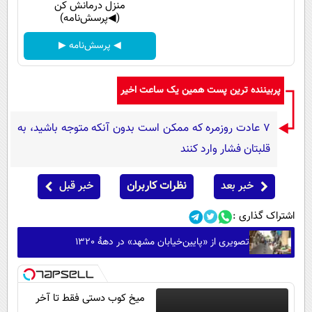
منزل درمانش کن
(◀پرسش‌نامه)
◀ پرسش‌نامه ▶
پربیننده ترین پست همین یک ساعت اخیر
۷ عادت روزمره که ممکن است بدون آنکه متوجه باشید، به
قلبتان فشار وارد کنند
خبر بعد
نظرات کاربران
خبر قبل
اشتراک گذاری :
تصویری از «پایین‌خیابان مشهد» در دهۀ 1320
میخ کوب دستی فقط تا آخر