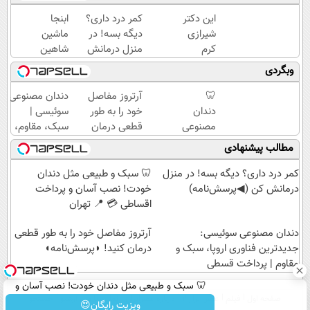
این دکتر
کمر درد داری؟
ابنجا
شیرازی
دیگه بسه! در
ماشین
کرم
منزل درمانش
شاهین
ترمیم
کن
خودتو
وبگردی
زخم
(◀پرسش‌نامه)
سریع و
ایرانی را
راحت
🦷
آرتروز مفاصل
دندان مصنوعی
ساخت!!!
بفروش
دندان
خود را به طور
سوئیسی |
مصنوعی
قطعی درمان
سبک، مقاوم،
سوئیسی
کنید!
طبیعی! ویزیت
مطالب پیشنهادی
با
◗پرسش‌نامه◖
رایگان+پرداخت
تکنولوژی
اقساطی😍
کمر درد داری؟ دیگه بسه! در منزل
🦷 سبک و طبیعی مثل دندان
دیجیتال
درمانش کن (◀پرسش‌نامه)
خودت! نصب آسان و پرداخت
|
اقساطی 💳 📍 تهران
پرداخت
دندان مصنوعی سوئیسی:
در 4
آرتروز مفاصل خود را به طور قطعی
قسط |
جدیدترین فناوری اروپا، سبک و
درمان کنید! ◗پرسش‌نامه◖
مقاوم | پرداخت قسطی
📍 تهران
🦷 سبک و طبیعی مثل دندان خودت! نصب آسان و
صفحه اول
فیلم
عصر ایران۲
درباره عصرایران
تماس با ما
آرشیو
جستجو
پرداخت اقساطی 💳 📍 تهران
ویزیت رایگان😍