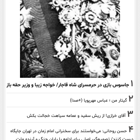
1
جاسوس بازی در حرمسرای شاه قاجار/ خواجه زیبا و وزیر حقه باز
2
گیتار من ؛ عباس مهرپویا (+صدا)
3
آقای خرازی! از ریش سفید و عمامه سیاهت خجالت بکش
4
حسن روحانی: می‌خواستند برای سخنرانی امام زمان در تهران جایگاه
درست کنند/ تصمیم‌گیر اصلی برای ادامه یا پایان جنگ و آینده ملت