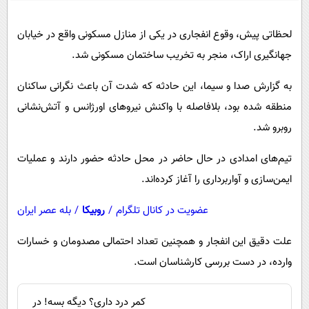
پیامک
سرگرمی
روانشناسی
فناوری
لحظاتی پیش، وقوع انفجاری در یکی از منازل مسکونی واقع در خیابان
جهانگیری اراک، منجر به تخریب ساختمان مسکونی شد.
آشپزی
گوناگون
دانلود
حوادث
به گزارش صدا و سیما، این حادثه که شدت آن باعث نگرانی ساکنان
منطقه شده بود، بلافاصله با واکنش نیروهای اورژانس و آتش‌نشانی
محیط زیست
روبرو شد.
سلامت
تیم‌های امدادی در حال حاضر در محل حادثه حضور دارند و عملیات
فرهنگی
ایمن‌سازی و آواربرداری را آغاز کرده‌اند.
بین الملل
عضویت در کانال تلگرام
/
روبیکا
/
بله عصر ایران
اجتماعی
حیات وحش
علت دقیق این انفجار و همچنین تعداد احتمالی مصدومان و خسارات
وارده، در دست بررسی کارشناسان است.
سیاست خارجی
کمر درد داری؟ دیگه بسه! در