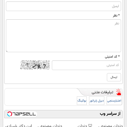
* نظر
* کد امنیتی
اعتبارسنجی
دیزل ژنراتور
بوکینگ
از سراسر وب
دندان مصنوعی
🦷 دندان
دندان مصنوعی
این دکتر شیرازی