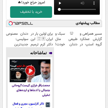
امروز حراج خورد!🔥
خرید با تخفیف
مطالب پیشنهادی
مسیر همراهی و
🦷 سبک و
برای اولین بار در
دندان مصنوعی
گزارش عملکرد
طبیعی مثل
ایران🇮🇷 این
سوئیسی:
گروه اسنپ در
دندان خودت!
دکتر کرم ترمیم
جدیدترین
۱۴۰۴
نصب آسان و
کننده 23 روزه
فناوری اروپا،
تماشاخانه
پرداخت
ساخت!
سبک و مقاوم |
اقساطی 💳 📍
پرداخت قسطی
تهران
محمدباقر خرازی کیست؟روحانی
جنجالی با ادعاها و ایده‌های
تخیلی
تاکر کارلسون، مجری و فعال